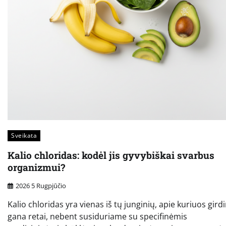
Sveikata
Kalio chloridas: kodėl jis gyvybiškai svarbus
organizmui?
2026 5 Rugpjūčio
Kalio chloridas yra vienas iš tų junginių, apie kuriuos gir
gana retai, nebent susiduriame su specifinėmis