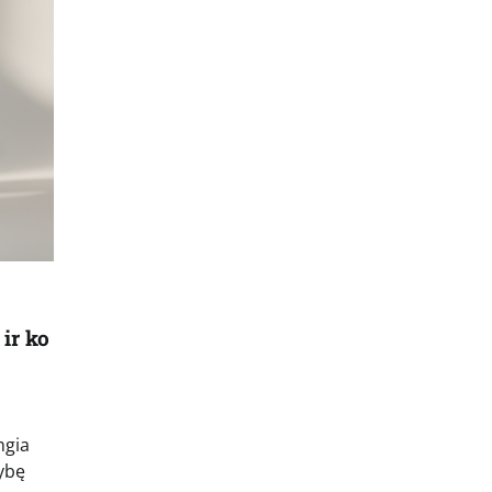
 ir ko
ngia
mybę