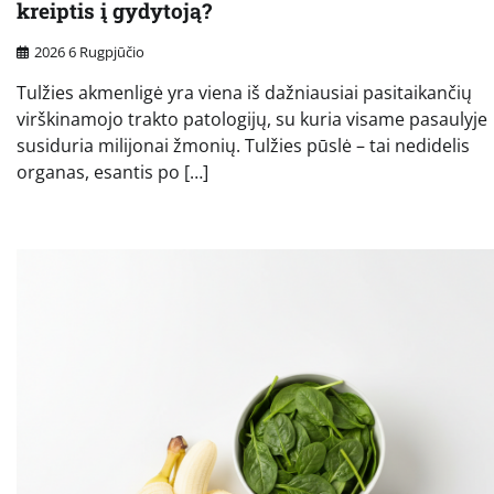
kreiptis į gydytoją?
2026 6 Rugpjūčio
Tulžies akmenligė yra viena iš dažniausiai pasitaikančių
virškinamojo trakto patologijų, su kuria visame pasaulyje
susiduria milijonai žmonių. Tulžies pūslė – tai nedidelis
organas, esantis po […]