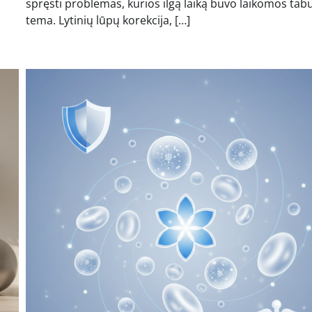
s
spręsti problemas, kurios ilgą laiką buvo laikomos tab
tema. Lytinių lūpų korekcija, […]