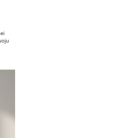
ei
uoju