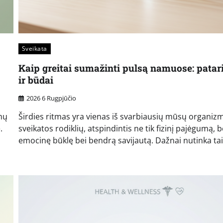
Sveikata
s
Kaip greitai sumažinti pulsą namuose: patar
ir būdai
2026 6 Rugpjūčio
amų
Širdies ritmas yra vienas iš svarbiausių mūsų organiz
.
sveikatos rodiklių, atspindintis ne tik fizinį pajėgumą, b
emocinę būklę bei bendrą savijautą. Dažnai nutinka tai