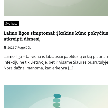
Sveikata
Laimo ligos simptomai: į kokius kūno pokyčiu
atkreipti dėmesį
2026 7 Rugpjūčio
Laimo liga – tai viena iš labiausiai paplitusių erkių platin
infekcijų ne tik Lietuvoje, bet ir visame Šiaurės pusrutulyje
Nors dažnai manoma, kad erkė yra […]