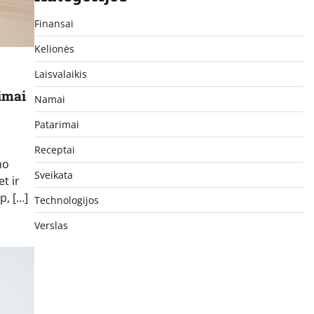
Finansai
Kelionės
Laisvalaikis
imai
Namai
Patarimai
Receptai
mo
Sveikata
et ir
p, […]
Technologijos
Verslas