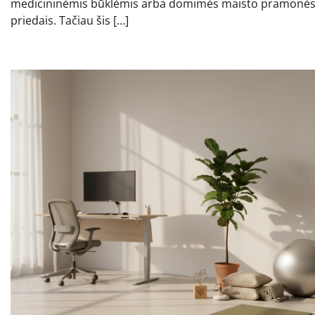
medicininėmis būklėmis arba domimės maisto pramonė
priedais. Tačiau šis […]