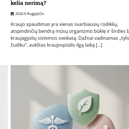
kelia nerimą?
2026 6 Rugpjūčio
Kraujo spaudimas yra vienas svarbiausių rodiklių,
atspindinčių bendrą mūsų organizmo būklę ir širdies b
kraujagyslių sistemos sveikatą. Dažnai vadinamas „tyli
žudiku“, aukštas kraujospūdis ilgą laiką […]