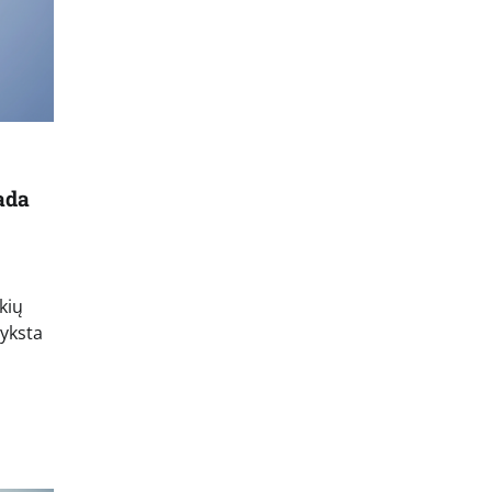
ada
kių
vyksta