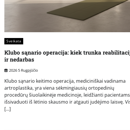
Sveikata
Klubo sąnario operacija: kiek trunka reabilitaci
ir nedarbas
2026 5 Rugpjūčio
Klubo sąnario keitimo operacija, mediciniškai vadinama
artroplastika, yra viena sėkmingiausių ortopedinių
procedūrų šiuolaikinėje medicinoje, leidžianti pacientams
išsivaduoti iš lėtinio skausmo ir atgauti judėjimo laisvę. Vi
[…]