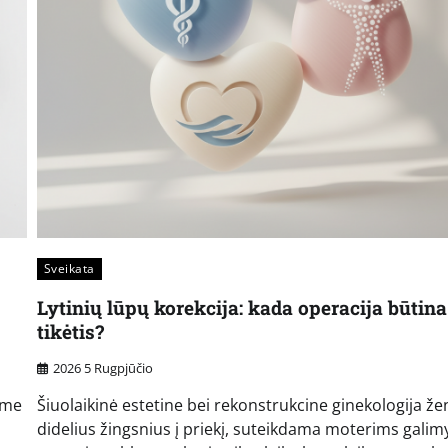
Sveikata
Lytinių lūpų korekcija: kada operacija būtina
tikėtis?
2026 5 Rugpjūčio
dime
Šiuolaikinė estetine bei rekonstrukcine ginekologija že
didelius žingsnius į priekį, suteikdama moterims gali