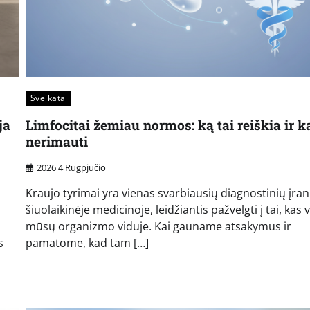
Sveikata
ja
Limfocitai žemiau normos: ką tai reiškia ir k
nerimauti
2026 4 Rugpjūčio
Kraujo tyrimai yra vienas svarbiausių diagnostinių įran
šiuolaikinėje medicinoje, leidžiantis pažvelgti į tai, kas 
mūsų organizmo viduje. Kai gauname atsakymus ir
s
pamatome, kad tam […]