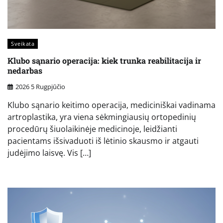
Sveikata
Klubo sąnario operacija: kiek trunka reabilitacija ir
nedarbas
2026 5 Rugpjūčio
Klubo sąnario keitimo operacija, mediciniškai vadinama
artroplastika, yra viena sėkmingiausių ortopedinių
procedūrų šiuolaikinėje medicinoje, leidžianti
pacientams išsivaduoti iš lėtinio skausmo ir atgauti
judėjimo laisvę. Vis […]