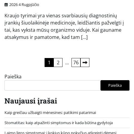
2026 4 Rugpjūčio
Kraujo tyrimai yra vienas svarbiausių diagnostinių
įrankių šiuolaikinėje medicinoje, leidžiantis pažvelgti į
tai, kas vyksta mūsų organizmo viduje. Kai gauname
atsakymus ir pamatome, kad tam […]
Įrašų
1
2
…
76
puslapiavimas
Paieška
Paieška
Naujausi įrašai
Kaip greičiau užbaigti mėnesines: patikimi patarimai
Stomatitas: kaip atpažinti simptomus ir kada būtina gydytoja
Laimo ligos simptomai: į kokius kūno pokyčius atkreipti dėmesį