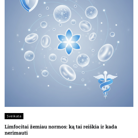
Sveikata
Limfocitai žemiau normos: ką tai reiškia ir kada
nerimauti