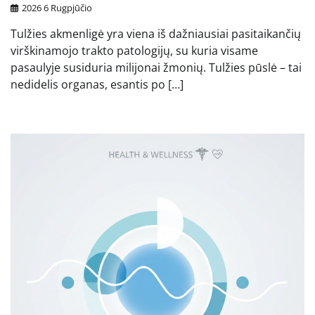
2026 6 Rugpjūčio
Tulžies akmenligė yra viena iš dažniausiai pasitaikančių
virškinamojo trakto patologijų, su kuria visame
pasaulyje susiduria milijonai žmonių. Tulžies pūslė – tai
nedidelis organas, esantis po […]