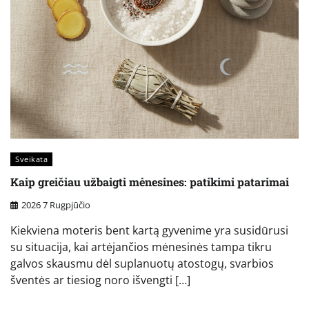
Sveikata
Kaip greičiau užbaigti mėnesines: patikimi patarimai
2026 7 Rugpjūčio
Kiekviena moteris bent kartą gyvenime yra susidūrusi
su situacija, kai artėjančios mėnesinės tampa tikru
galvos skausmu dėl suplanuotų atostogų, svarbios
šventės ar tiesiog noro išvengti […]