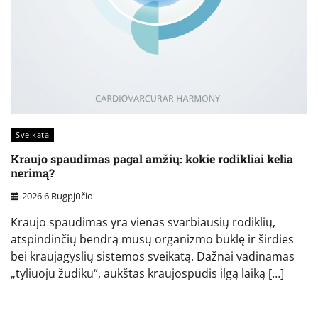
Sveikata
Kraujo spaudimas pagal amžių: kokie rodikliai kelia
nerimą?
2026 6 Rugpjūčio
Kraujo spaudimas yra vienas svarbiausių rodiklių,
atspindinčių bendrą mūsų organizmo būklę ir širdies
bei kraujagyslių sistemos sveikatą. Dažnai vadinamas
„tyliuoju žudiku“, aukštas kraujospūdis ilgą laiką […]