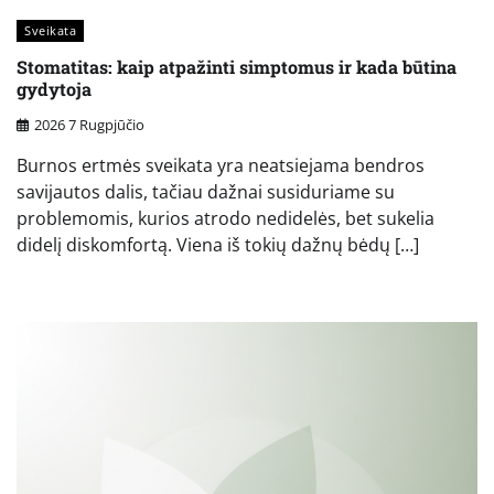
Sveikata
Stomatitas: kaip atpažinti simptomus ir kada būtina
gydytoja
2026 7 Rugpjūčio
Burnos ertmės sveikata yra neatsiejama bendros
savijautos dalis, tačiau dažnai susiduriame su
problemomis, kurios atrodo nedidelės, bet sukelia
didelį diskomfortą. Viena iš tokių dažnų bėdų […]