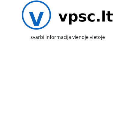
Skip
to
content
svarbi informacija vienoje vietoje