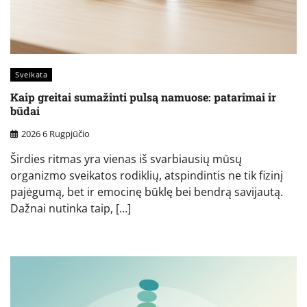
Sveikata
Kaip greitai sumažinti pulsą namuose: patarimai ir
būdai
2026 6 Rugpjūčio
Širdies ritmas yra vienas iš svarbiausių mūsų
organizmo sveikatos rodiklių, atspindintis ne tik fizinį
pajėgumą, bet ir emocinę būklę bei bendrą savijautą.
Dažnai nutinka taip, […]