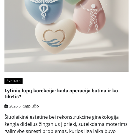
Sveikata
Lytinių lūpų korekcija: kada operacija būtina ir ko
tikėtis?
2026 5 Rugpjūčio
Šiuolaikinė estetine bei rekonstrukcine ginekologija
žengia didelius žingsnius į priekį, suteikdama moterims
galimybę spręsti problemas, kurios ilgą laiką buvo