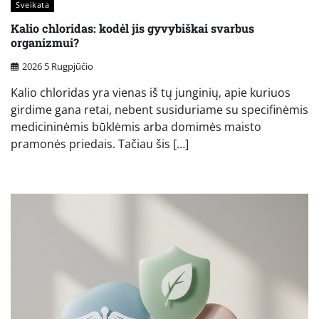
Sveikata
Kalio chloridas: kodėl jis gyvybiškai svarbus
organizmui?
2026 5 Rugpjūčio
Kalio chloridas yra vienas iš tų junginių, apie kuriuos
girdime gana retai, nebent susiduriame su specifinėmis
medicininėmis būklėmis arba domimės maisto
pramonės priedais. Tačiau šis […]