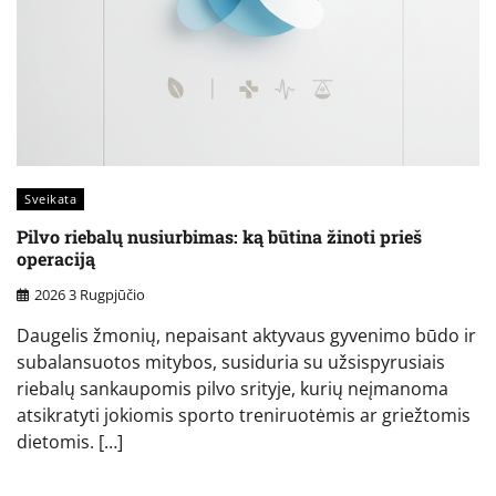
Sveikata
Pilvo riebalų nusiurbimas: ką būtina žinoti prieš
operaciją
2026 3 Rugpjūčio
Daugelis žmonių, nepaisant aktyvaus gyvenimo būdo ir
subalansuotos mitybos, susiduria su užsispyrusiais
riebalų sankaupomis pilvo srityje, kurių neįmanoma
atsikratyti jokiomis sporto treniruotėmis ar griežtomis
dietomis. […]