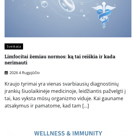
Sveikata
Limfocitai žemiau normos: ką tai reiškia ir kada
nerimauti
2026 4 Rugpjūčio
Kraujo tyrimai yra vienas svarbiausių diagnostinių
įrankių šiuolaikinėje medicinoje, leidžiantis pažvelgti į
tai, kas vyksta mūsų organizmo viduje. Kai gauname
atsakymus ir pamatome, kad tam […]