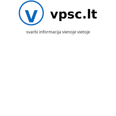
Skip
to
content
svarbi informacija vienoje vietoje