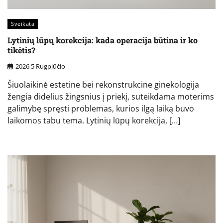
Sveikata
Lytinių lūpų korekcija: kada operacija būtina ir ko
tikėtis?
2026 5 Rugpjūčio
Šiuolaikinė estetine bei rekonstrukcine ginekologija
žengia didelius žingsnius į priekį, suteikdama moterims
galimybę spręsti problemas, kurios ilgą laiką buvo
laikomos tabu tema. Lytinių lūpų korekcija, […]