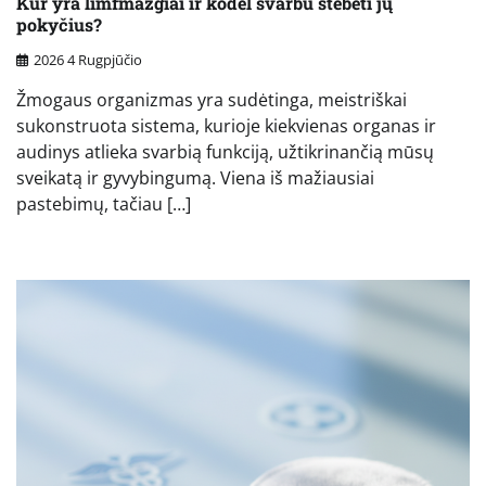
Kur yra limfmazgiai ir kodėl svarbu stebėti jų
pokyčius?
2026 4 Rugpjūčio
Žmogaus organizmas yra sudėtinga, meistriškai
sukonstruota sistema, kurioje kiekvienas organas ir
audinys atlieka svarbią funkciją, užtikrinančią mūsų
sveikatą ir gyvybingumą. Viena iš mažiausiai
pastebimų, tačiau […]