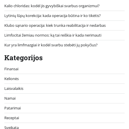
Kalio chloridas: kodėl jis gyvybiškai svarbus organizmui?
Lytinių lūpų korekcija: kada operacija būtina ir ko tikėtis?
Klubo sąnario operacija: kiek trunka reabilitacija ir nedarbas
Limfocitai žemiau normos: ką tai reiškia ir kada nerimauti
Kur yra limfmazgiai ir kodėl svarbu stebėti jų pokyčius?
Kategorijos
Finansai
Kelionės
Laisvalaikis
Namai
Patarimai
Receptai
Sveikata