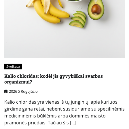
Sveikata
Kalio chloridas: kodėl jis gyvybiškai svarbus
organizmui?
2026 5 Rugpjūčio
Kalio chloridas yra vienas iš tų junginių, apie kuriuos
girdime gana retai, nebent susiduriame su specifinėmis
medicininėmis būklėmis arba domimės maisto
pramonės priedais. Tačiau šis […]