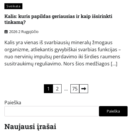
Sveikata
Kalis: kuris papildas geriausias ir kaip išsirinkti
tinkamą?
2026 2 Rugpjūčio
Kalis yra vienas iš svarbiausių mineralų žmogaus
organizme, atliekantis gyvybiškai svarbias funkcijas –
nuo nervinių impulsų perdavimo iki širdies raumens
susitraukimų reguliavimo. Nors šios medžiagos […]
Įrašų
1
2
…
75
puslapiavimas
Paieška
Paieška
Naujausi įrašai