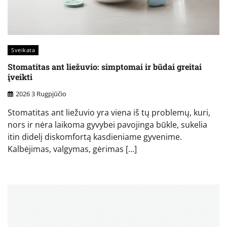
Sveikata
Stomatitas ant liežuvio: simptomai ir būdai greitai
įveikti
2026 3 Rugpjūčio
Stomatitas ant liežuvio yra viena iš tų problemų, kuri,
nors ir nėra laikoma gyvybei pavojinga būkle, sukelia
itin didelį diskomfortą kasdieniame gyvenime.
Kalbėjimas, valgymas, gėrimas […]