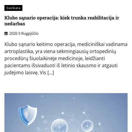
Sveikata
Klubo sąnario operacija: kiek trunka reabilitacija ir
nedarbas
2026 5 Rugpjūčio
Klubo sąnario keitimo operacija, mediciniškai vadinama
artroplastika, yra viena sėkmingiausių ortopedinių
procedūrų šiuolaikinėje medicinoje, leidžianti
pacientams išsivaduoti iš lėtinio skausmo ir atgauti
judėjimo laisvę. Vis […]