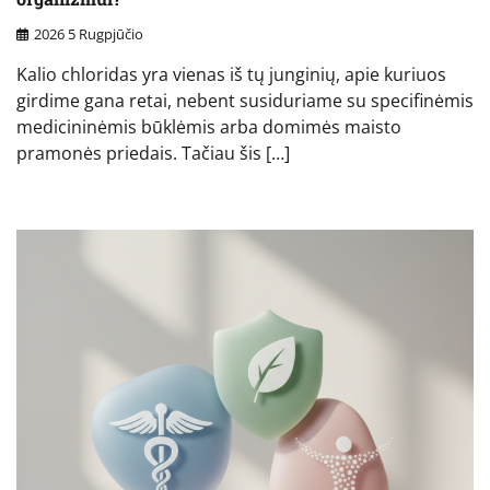
2026 5 Rugpjūčio
Kalio chloridas yra vienas iš tų junginių, apie kuriuos
girdime gana retai, nebent susiduriame su specifinėmis
medicininėmis būklėmis arba domimės maisto
pramonės priedais. Tačiau šis […]