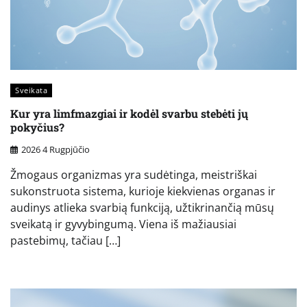
Sveikata
Kur yra limfmazgiai ir kodėl svarbu stebėti jų
pokyčius?
2026 4 Rugpjūčio
Žmogaus organizmas yra sudėtinga, meistriškai
sukonstruota sistema, kurioje kiekvienas organas ir
audinys atlieka svarbią funkciją, užtikrinančią mūsų
sveikatą ir gyvybingumą. Viena iš mažiausiai
pastebimų, tačiau […]