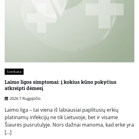
Sveikata
Laimo ligos simptomai: į kokius kūno pokyčius
atkreipti dėmesį
2026 7 Rugpjūčio
Laimo liga – tai viena iš labiausiai paplitusių erkių
platinamų infekcijų ne tik Lietuvoje, bet ir visame
Šiaurės pusrutulyje. Nors dažnai manoma, kad erkė yra
[…]