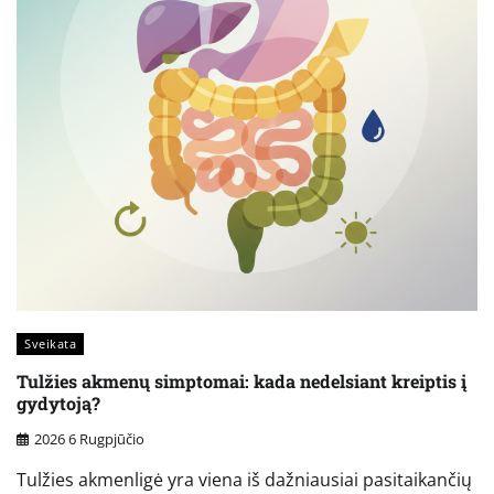
Sveikata
Tulžies akmenų simptomai: kada nedelsiant kreiptis į
gydytoją?
2026 6 Rugpjūčio
Tulžies akmenligė yra viena iš dažniausiai pasitaikančių