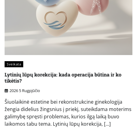
Sveikata
Lytinių lūpų korekcija: kada operacija būtina ir ko
tikėtis?
2026 5 Rugpjūčio
Šiuolaikinė estetine bei rekonstrukcine ginekologija
žengia didelius žingsnius į priekį, suteikdama moterims
galimybę spręsti problemas, kurios ilgą laiką buvo
laikomos tabu tema. Lytinių lūpų korekcija, […]