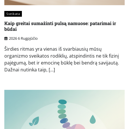
Sveikata
Kaip greitai sumažinti pulsą namuose: patarimai ir
būdai
2026 6 Rugpjūčio
Širdies ritmas yra vienas iš svarbiausių mūsų
organizmo sveikatos rodiklių, atspindintis ne tik fizinį
pajėgumą, bet ir emocinę būklę bei bendrą savijautą.
Dažnai nutinka taip, […]