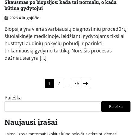
Skausmas po biopsijos: kada tai normalu, o kada
būtina gydytojui
2026 4 Rugpjūčio
Biopsija yra viena svarbiausių diagnostinių procedūrų
šiuolaikinėje medicinoje, leidžianti gydytojams tiksliai
nustatyti audinių pokyčių pobūdį ir parinkti
tinkamiausią gydymo taktiką. Nors šis procesas
dažniausiai yra […]
Įrašų
1
2
…
76
puslapiavimas
Paieška
Paieška
Naujausi įrašai
Laimo ligos simptomai: į kokius kūno pokyčius atkreipti dėmesį