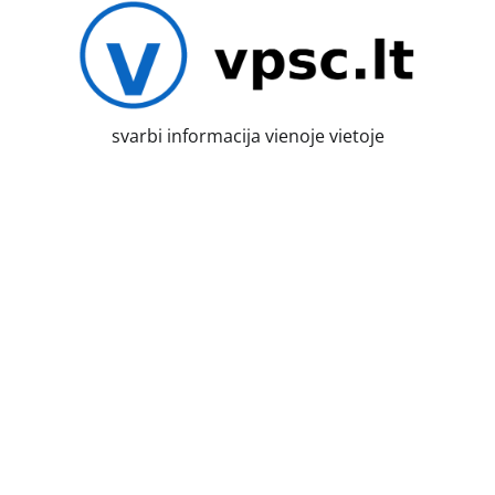
Skip
to
content
svarbi informacija vienoje vietoje