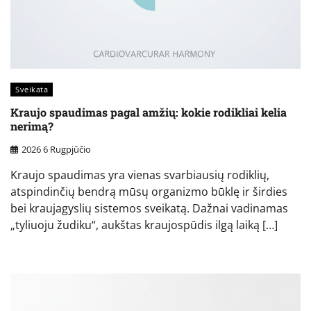
Sveikata
Kraujo spaudimas pagal amžių: kokie rodikliai kelia
nerimą?
2026 6 Rugpjūčio
Kraujo spaudimas yra vienas svarbiausių rodiklių,
atspindinčių bendrą mūsų organizmo būklę ir širdies
bei kraujagyslių sistemos sveikatą. Dažnai vadinamas
„tyliuoju žudiku“, aukštas kraujospūdis ilgą laiką […]