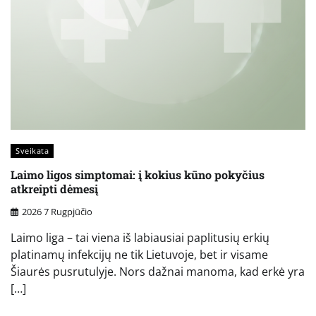
Sveikata
Laimo ligos simptomai: į kokius kūno pokyčius
atkreipti dėmesį
2026 7 Rugpjūčio
Laimo liga – tai viena iš labiausiai paplitusių erkių
platinamų infekcijų ne tik Lietuvoje, bet ir visame
Šiaurės pusrutulyje. Nors dažnai manoma, kad erkė yra
[…]