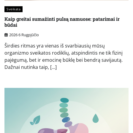
Sveikata
Kaip greitai sumažinti pulsą namuose: patarimai ir
būdai
2026 6 Rugpjūčio
Širdies ritmas yra vienas iš svarbiausių mūsų
organizmo sveikatos rodiklių, atspindintis ne tik fizinį
pajėgumą, bet ir emocinę būklę bei bendrą savijautą.
Dažnai nutinka taip, […]