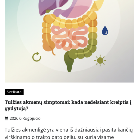
Sveikata
Tulžies akmenų simptomai: kada nedelsiant kreiptis į
gydytoją?
2026 6 Rugpjūčio
Tulžies akmenligė yra viena iš dažniausiai pasitaikančių
virškinamojo trakto patologijų, su kuria visame