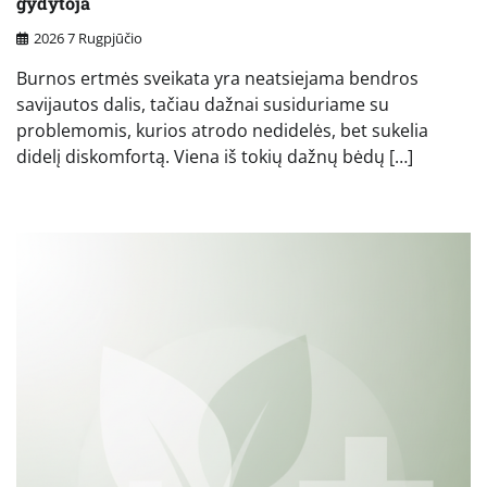
gydytoja
2026 7 Rugpjūčio
Burnos ertmės sveikata yra neatsiejama bendros
savijautos dalis, tačiau dažnai susiduriame su
problemomis, kurios atrodo nedidelės, bet sukelia
didelį diskomfortą. Viena iš tokių dažnų bėdų […]