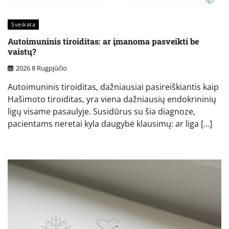
Sveikata
Autoimuninis tiroiditas: ar įmanoma pasveikti be
vaistų?
2026 8 Rugpjūčio
Autoimuninis tiroiditas, dažniausiai pasireiškiantis kaip
Hašimoto tiroiditas, yra viena dažniausių endokrininių
ligų visame pasaulyje. Susidūrus su šia diagnoze,
pacientams neretai kyla daugybė klausimų: ar liga […]