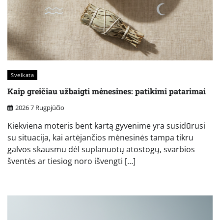
Sveikata
Kaip greičiau užbaigti mėnesines: patikimi patarimai
2026 7 Rugpjūčio
Kiekviena moteris bent kartą gyvenime yra susidūrusi
su situacija, kai artėjančios mėnesinės tampa tikru
galvos skausmu dėl suplanuotų atostogų, svarbios
šventės ar tiesiog noro išvengti […]