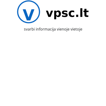
Skip
to
content
svarbi informacija vienoje vietoje