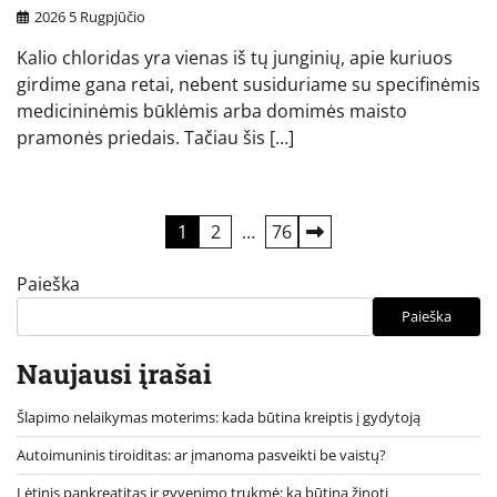
2026 5 Rugpjūčio
Kalio chloridas yra vienas iš tų junginių, apie kuriuos
girdime gana retai, nebent susiduriame su specifinėmis
medicininėmis būklėmis arba domimės maisto
pramonės priedais. Tačiau šis […]
Įrašų
1
2
…
76
puslapiavimas
Paieška
Paieška
Naujausi įrašai
Šlapimo nelaikymas moterims: kada būtina kreiptis į gydytoją
Autoimuninis tiroiditas: ar įmanoma pasveikti be vaistų?
Lėtinis pankreatitas ir gyvenimo trukmė: ką būtina žinoti