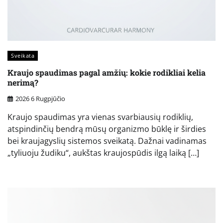
Sveikata
Kraujo spaudimas pagal amžių: kokie rodikliai kelia
nerimą?
2026 6 Rugpjūčio
Kraujo spaudimas yra vienas svarbiausių rodiklių,
atspindinčių bendrą mūsų organizmo būklę ir širdies
bei kraujagyslių sistemos sveikatą. Dažnai vadinamas
„tyliuoju žudiku“, aukštas kraujospūdis ilgą laiką […]