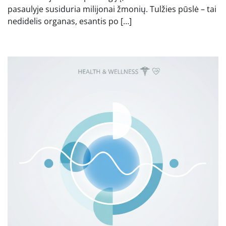
pasaulyje susiduria milijonai žmonių. Tulžies pūslė – tai
nedidelis organas, esantis po […]