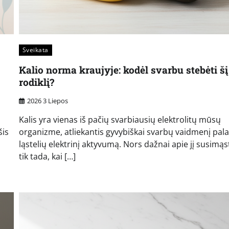
Sveikata
Kalio norma kraujyje: kodėl svarbu stebėti šį
rodiklį?
2026 3 Liepos
Kalis yra vienas iš pačių svarbiausių elektrolitų mūsų
šis
organizme, atliekantis gyvybiškai svarbų vaidmenį pala
ląstelių elektrinį aktyvumą. Nors dažnai apie jį susim
tik tada, kai […]