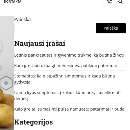
KONTAKTAI
Paieška
Paieška
Naujausi įrašai
Lėtinis pankreatitas ir gyvenimo trukmė: ką būtina žinoti
Kaip greičiau užbaigti mėnesines: patikimi patarimai
Stomatitas: kaip atpažinti simptomus ir kada būtina
gydytoja
Laimo ligos simptomai: į kokius kūno pokyčius atkreipti
dėmesį
Kaip greitai sumažinti pulsą namuose: patarimai ir būdai
Kategorijos