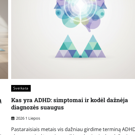
Sveikata
ą
Kas yra ADHD: simptomai ir kodėl dažnėja
diagnozės suaugus
2026 1 Liepos
Pastaraisiais metais vis dažniau girdime terminą ADHD