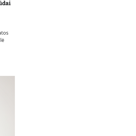
ūdai
atos
lė