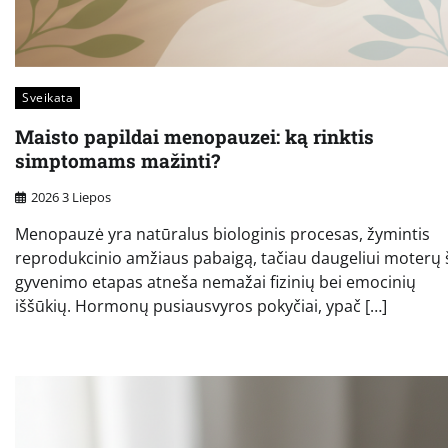
Sveikata
Maisto papildai menopauzei: ką rinktis
simptomams mažinti?
2026 3 Liepos
Menopauzė yra natūralus biologinis procesas, žymintis
reprodukcinio amžiaus pabaigą, tačiau daugeliui moterų 
gyvenimo etapas atneša nemažai fizinių bei emocinių
iššūkių. Hormonų pusiausvyros pokyčiai, ypač […]