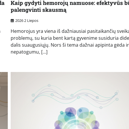
da
Kaip gydyti hemorojų namuose: efektyvūs b
palengvinti skausmą
2026 2 Liepos
a
Hemorojus yra viena iš dažniausiai pasitaikančių sveik
problemų, su kuria bent kartą gyvenime susiduria dide
dalis suaugusiųjų. Nors ši tema dažnai apipinta gėda ir
nepatogumu, […]