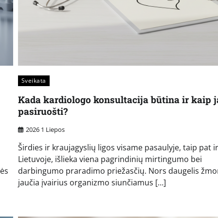
Sveikata
Kada kardiologo konsultacija būtina ir kaip j
pasiruošti?
2026 1 Liepos
Širdies ir kraujagyslių ligos visame pasaulyje, taip pat i
Lietuvoje, išlieka viena pagrindinių mirtingumo bei
lės
darbingumo praradimo priežasčių. Nors daugelis žmo
jaučia įvairius organizmo siunčiamus […]