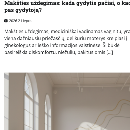
Makšties uždegimas: kada gydytis pačiai, o ka
pas gydytoją?
2026 2 Liepos
Makšties uždegimas, mediciniškai vadinamas vaginitu, yr
viena dažniausių priežasčių, dėl kurių moterys kreipiasi į
ginekologus ar ieško informacijos vaistinėse. Ši būklė
pasireiškia diskomfortu, niežuliu, pakitusiomis […]