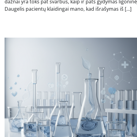
dažnai yra toks pat svarbus, kaip ir pats gydymas ligoninė
Daugelis pacientų klaidingai mano, kad išrašymas iš […]