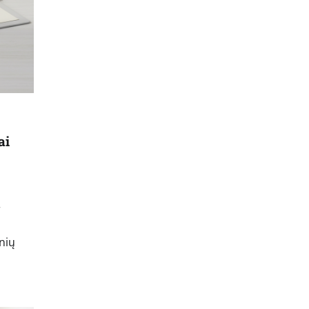
ai
r
nių