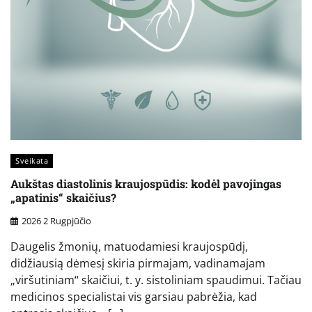
Sveikata
Aukštas diastolinis kraujospūdis: kodėl pavojingas
„apatinis“ skaičius?
2026 2 Rugpjūčio
Daugelis žmonių, matuodamiesi kraujospūdį,
didžiausią dėmesį skiria pirmajam, vadinamajam
„viršutiniam“ skaičiui, t. y. sistoliniam spaudimui. Tačiau
medicinos specialistai vis garsiau pabrėžia, kad