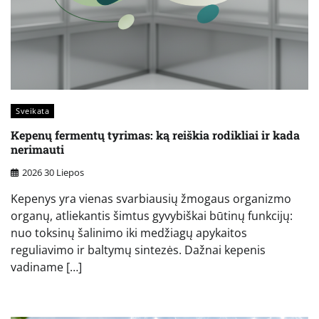
Sveikata
Kepenų fermentų tyrimas: ką reiškia rodikliai ir kada
nerimauti
2026 30 Liepos
Kepenys yra vienas svarbiausių žmogaus organizmo
organų, atliekantis šimtus gyvybiškai būtinų funkcijų:
nuo toksinų šalinimo iki medžiagų apykaitos
reguliavimo ir baltymų sintezės. Dažnai kepenis
vadiname […]