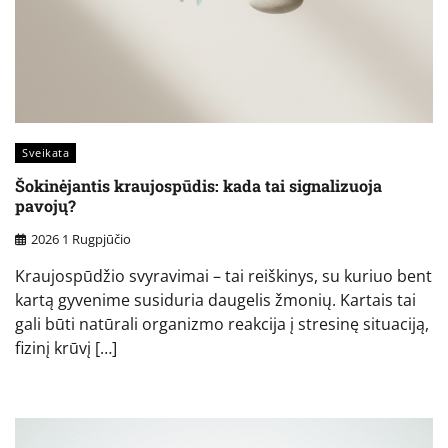
Sveikata
Šokinėjantis kraujospūdis: kada tai signalizuoja
pavojų?
2026 1 Rugpjūčio
Kraujospūdžio svyravimai – tai reiškinys, su kuriuo bent
kartą gyvenime susiduria daugelis žmonių. Kartais tai
gali būti natūrali organizmo reakcija į stresinę situaciją,
fizinį krūvį […]