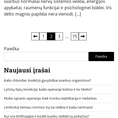
svarbus normaliai nervų sistemos veiklai, energijos
apykaitai, raumenų funkcijai ir psichologinei būklei. Vis
dėlto magnio papildai nėra vienodi. […]
Įrašų
1
2
3
…
75
puslapiavimas
Paieška
Paieška
Naujausi įrašai
Kalio chloridas: kodėl jis gyvybiškai svarbus organizmui?
Lytinių lūpų korekcija: kada operacija būtina ir ko tikėtis?
Klubo sąnario operacija: kiek trunka reabilitacija ir nedarbas
Limfocitai žemiau normos: ką tai reiškia ir kada nerimauti
Kur yra limfmazgiai ir kodėl svarbu stebėti jų pokyčius?