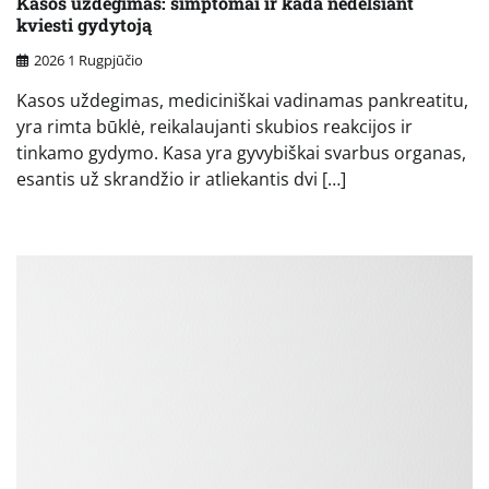
Kasos uždegimas: simptomai ir kada nedelsiant
kviesti gydytoją
2026 1 Rugpjūčio
Kasos uždegimas, mediciniškai vadinamas pankreatitu,
yra rimta būklė, reikalaujanti skubios reakcijos ir
tinkamo gydymo. Kasa yra gyvybiškai svarbus organas,
esantis už skrandžio ir atliekantis dvi […]