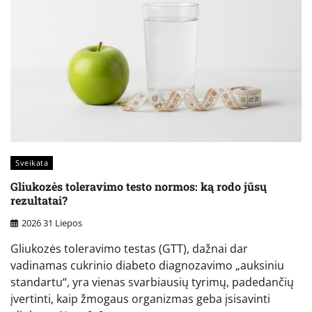
Sveikata
Gliukozės toleravimo testo normos: ką rodo jūsų
rezultatai?
2026 31 Liepos
Gliukozės toleravimo testas (GTT), dažnai dar
vadinamas cukrinio diabeto diagnozavimo „auksiniu
standartu“, yra vienas svarbiausių tyrimų, padedančių
įvertinti, kaip žmogaus organizmas geba įsisavinti