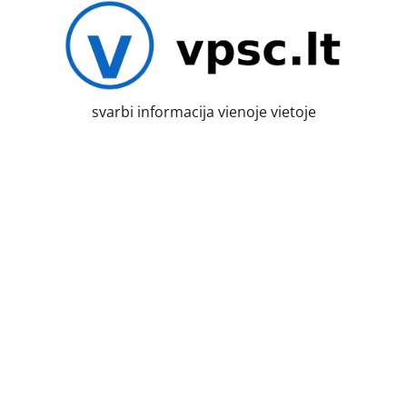
Skip
to
content
svarbi informacija vienoje vietoje