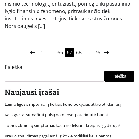
nišinio technologijų entuziastų pomėgio iki pasaulinio
lygio finansinio fenomeno, pritraukiančio tiek
institucinius investuotojus, tiek paprastus žmones.
Nors daugelis […]
Įrašų
1
…
66
67
68
…
76
puslapiavimas
Paieška
Paieška
Naujausi įrašai
Laimo ligos simptomai: į kokius kūno pokyčius atkreipti dėmesį
Kaip greitai sumažinti pulsą namuose: patarimai ir būdai
Tulžies akmenų simptomai: kada nedelsiant kreiptis į gydytoją?
Kraujo spaudimas pagal amžių: kokie rodikliai kelia nerimą?