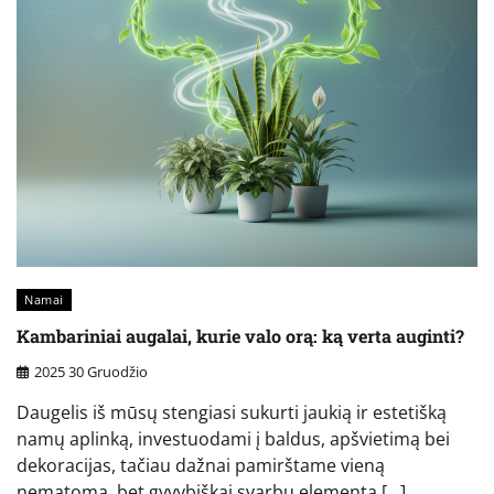
Namai
Kambariniai augalai, kurie valo orą: ką verta auginti?
2025 30 Gruodžio
Daugelis iš mūsų stengiasi sukurti jaukią ir estetišką
namų aplinką, investuodami į baldus, apšvietimą bei
dekoracijas, tačiau dažnai pamirštame vieną
nematomą, bet gyvybiškai svarbų elementą […]