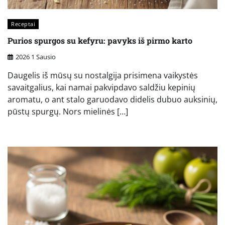
Receptai
Purios spurgos su kefyru: pavyks iš pirmo karto
2026 1 Sausio
Daugelis iš mūsų su nostalgija prisimena vaikystės
savaitgalius, kai namai pakvipdavo saldžiu kepinių
aromatu, o ant stalo garuodavo didelis dubuo auksinių,
pūstų spurgų. Nors mielinės […]