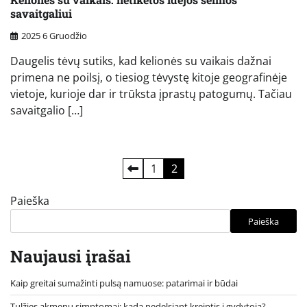
savaitgaliui
2025 6 Gruodžio
Daugelis tėvų sutiks, kad kelionės su vaikais dažnai
primena ne poilsį, o tiesiog tėvystę kitoje geografinėje
vietoje, kurioje dar ir trūksta įprastų patogumų. Tačiau
savaitgalio […]
Įrašų
1
2
puslapiavimas
Paieška
Paieška
Naujausi įrašai
Kaip greitai sumažinti pulsą namuose: patarimai ir būdai
Tulžies akmenų simptomai: kada nedelsiant kreiptis į gydytoją?