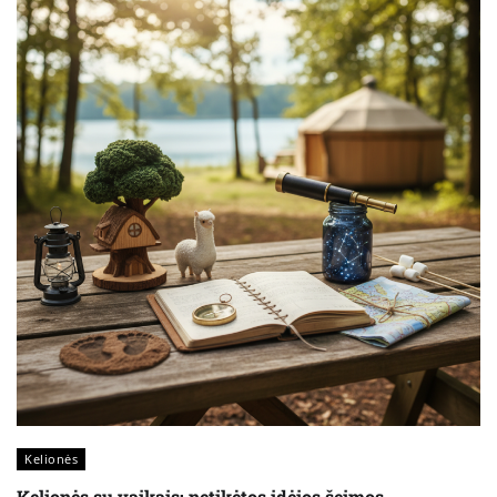
Kelionės
Kelionės su vaikais: netikėtos idėjos šeimos