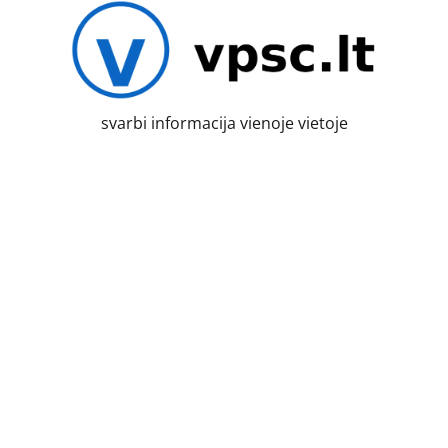
Skip
to
content
svarbi informacija vienoje vietoje