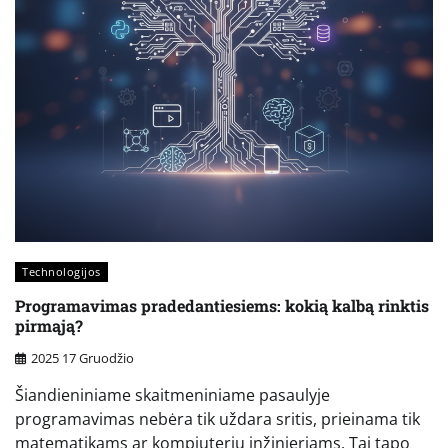
Technologijos
Programavimas pradedantiesiems: kokią kalbą rinktis
pirmąją?
2025 17 Gruodžio
Šiandieniniame skaitmeniniame pasaulyje
programavimas nebėra tik uždara sritis, prieinama tik
matematikams ar kompiuterių inžinieriams. Tai tapo