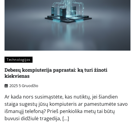
Technologijos
Debesų kompiuterija paprastai: ką turi žinoti
kiekvienas
2025 5 Gruodžio
Ar kada nors susimąstėte, kas nutiktų, jei šiandien
staiga sugestų jūsų kompiuteris ar pamestumėte savo
išmanųjį telefoną? Prieš penkiolika metų tai būtų
buvusi didžiulė tragedija, […]