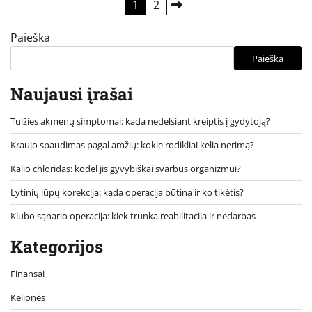
Įrašų
1
2
puslapiavimas
Paieška
Paieška
Naujausi įrašai
Tulžies akmenų simptomai: kada nedelsiant kreiptis į gydytoją?
Kraujo spaudimas pagal amžių: kokie rodikliai kelia nerimą?
Kalio chloridas: kodėl jis gyvybiškai svarbus organizmui?
Lytinių lūpų korekcija: kada operacija būtina ir ko tikėtis?
Klubo sąnario operacija: kiek trunka reabilitacija ir nedarbas
Kategorijos
Finansai
Kelionės