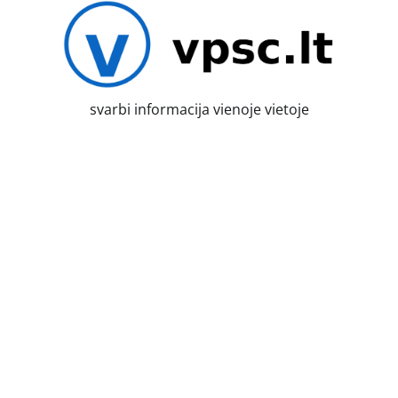
Skip
to
content
svarbi informacija vienoje vietoje