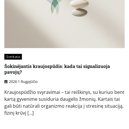
Sveikata
Šokinėjantis kraujospūdis: kada tai signalizuoja
pavojų?
2026 1 Rugpjūčio
Kraujospūdžio svyravimai – tai reiškinys, su kuriuo bent
kartą gyvenime susiduria daugelis žmonių. Kartais tai
gali būti natūrali organizmo reakcija į stresinę situaciją,
fizinį krūvį […]