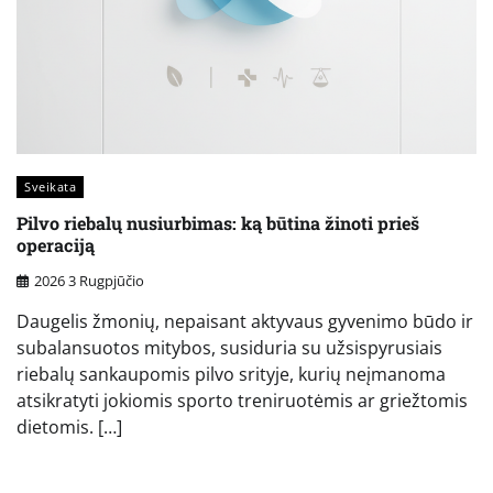
Sveikata
Pilvo riebalų nusiurbimas: ką būtina žinoti prieš
operaciją
2026 3 Rugpjūčio
Daugelis žmonių, nepaisant aktyvaus gyvenimo būdo ir
subalansuotos mitybos, susiduria su užsispyrusiais
riebalų sankaupomis pilvo srityje, kurių neįmanoma
atsikratyti jokiomis sporto treniruotėmis ar griežtomis
dietomis. […]