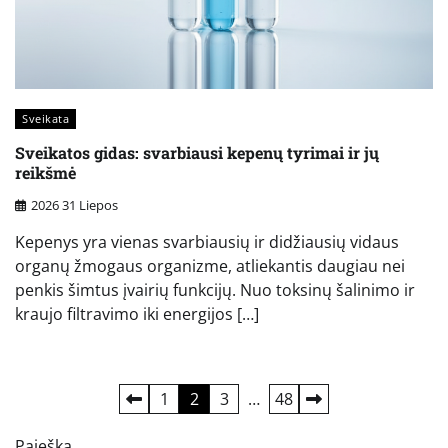
Sveikata
Sveikatos gidas: svarbiausi kepenų tyrimai ir jų
reikšmė
2026 31 Liepos
Kepenys yra vienas svarbiausių ir didžiausių vidaus
organų žmogaus organizme, atliekantis daugiau nei
penkis šimtus įvairių funkcijų. Nuo toksinų šalinimo ir
kraujo filtravimo iki energijos […]
Įrašų
1
2
3
…
48
puslapiavimas
Paieška