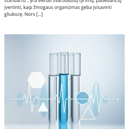
standartu“, yra vienas svarbiausių tyrimų, padedančių
įvertinti, kaip žmogaus organizmas geba įsisavinti
gliukozę. Nors […]