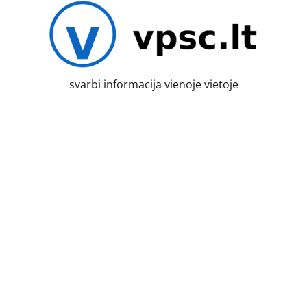
Skip
to
content
svarbi informacija vienoje vietoje