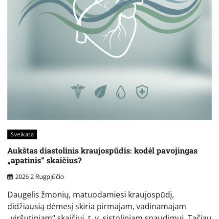
Sveikata
Aukštas diastolinis kraujospūdis: kodėl pavojingas
„apatinis“ skaičius?
2026 2 Rugpjūčio
Daugelis žmonių, matuodamiesi kraujospūdį,
didžiausią dėmesį skiria pirmajam, vadinamajam
„viršutiniam“ skaičiui, t. y. sistoliniam spaudimui. Tačiau