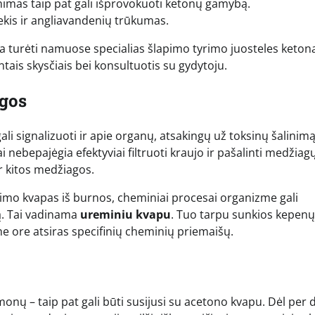
imas taip pat gali išprovokuoti ketonų gamybą.
ekis ir angliavandenių trūkumas.
a turėti namuose specialias šlapimo tyrimo juosteles keto
intais skysčiais bei konsultuotis su gydytoju.
gos
li signalizuoti ir apie organų, atsakingų už toksinų šalinimą
nebepajėgia efektyviai filtruoti kraujo ir pašalinti medžiag
r kitos medžiagos.
mo kvapas iš burnos, cheminiai procesai organizme gali
ą. Tai vadinama
ureminiu kvapu
. Tuo tarpu sunkios kepenų
me ore atsiras specifinių cheminių priemaišų.
nų – taip pat gali būti susijusi su acetono kvapu. Dėl per d