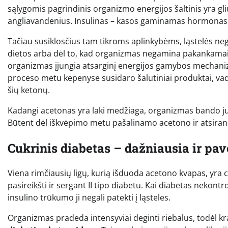
sąlygomis pagrindinis organizmo energijos šaltinis yra g
angliavandenius. Insulinas – kasos gaminamas hormonas – pa
Tačiau susiklosčius tam tikroms aplinkybėms, ląstelės neg
dietos arba dėl to, kad organizmas negamina pakankamai i
organizmas įjungia atsarginį energijos gamybos mechani
proceso metu kepenyse susidaro šalutiniai produktai, v
šių ketonų.
Kadangi acetonas yra laki medžiaga, organizmas bando juo a
Būtent dėl iškvėpimo metu pašalinamo acetono ir atsiranda
Cukrinis diabetas – dažniausia ir pav
Viena rimčiausių ligų, kurią išduoda acetono kvapas, yra cu
pasireikšti ir sergant II tipo diabetu. Kai diabetas nekontr
insulino trūkumo ji negali patekti į ląsteles.
Organizmas pradeda intensyviai deginti riebalus, todėl kra