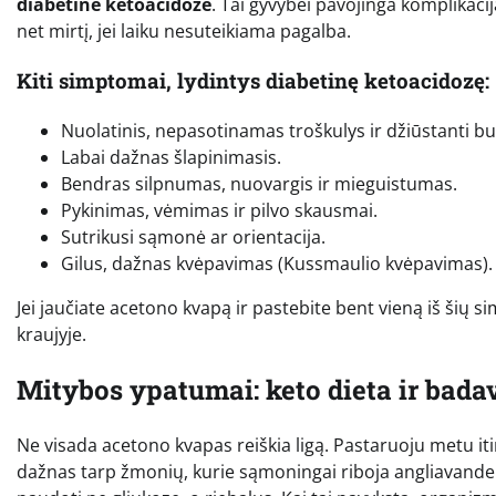
diabetine ketoacidoze
. Tai gyvybei pavojinga komplikacij
net mirtį, jei laiku nesuteikiama pagalba.
Kiti simptomai, lydintys diabetinę ketoacidozę:
Nuolatinis, nepasotinamas troškulys ir džiūstanti bu
Labai dažnas šlapinimasis.
Bendras silpnumas, nuovargis ir mieguistumas.
Pykinimas, vėmimas ir pilvo skausmai.
Sutrikusi sąmonė ar orientacija.
Gilus, dažnas kvėpavimas (Kussmaulio kvėpavimas).
Jei jaučiate acetono kvapą ir pastebite bent vieną iš šių s
kraujyje.
Mitybos ypatumai: keto dieta ir bad
Ne visada acetono kvapas reiškia ligą. Pastaruoju metu iti
dažnas tarp žmonių, kurie sąmoningai riboja angliavanden