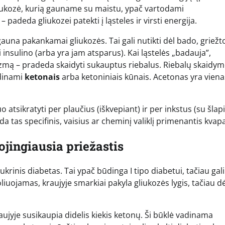
liukozė, kurią gauname su maistu, ypač vartodami
deda gliukozei patekti į ląsteles ir virsti energija.
auna pakankamai gliukozės. Tai gali nutikti dėl bado, griežt
nsulino (arba yra jam atsparus). Kai ląstelės „badauja”,
zmą – pradeda skaidyti sukauptus riebalus. Riebalų skaidy
adinami
ketonais
arba ketoniniais kūnais. Acetonas yra viena
tsikratyti per plaučius (iškvepiant) ir per inkstus (su šlap
 tas specifinis, vaisius ar cheminį valiklį primenantis kvap
ojingiausia priežastis
krinis diabetas. Tai ypač būdinga I tipo diabetui, tačiau gali
oliuojamas, kraujyje smarkiai pakyla gliukozės lygis, tačiau dė
ujyje susikaupia didelis kiekis ketonų. Ši būklė vadinama