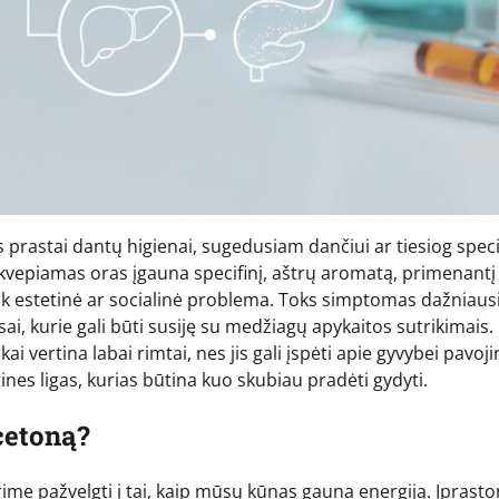
prastai dantų higienai, sugedusiam dančiui ar tiesiog spec
iškvepiamas oras įgauna specifinį, aštrų aromatą, primenant
 tik estetinė ar socialinė problema. Toks simptomas dažniaus
i, kurie gali būti susiję su medžiagų apykaitos sutrikimais.
i vertina labai rimtai, nes jis gali įspėti apie gyvybei pavoj
tines ligas, kurias būtina kuo skubiau pradėti gydyti.
cetoną?
rime pažvelgti į tai, kaip mūsų kūnas gauna energiją. Įprast