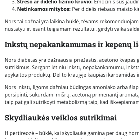
Streso ar didelio fizinio krūvio:
Emocinis susijaudin
Netinkamos mitybos:
Per didelis riebaus maisto ki
Nors tai dažnai yra laikina būklė, tėvams rekomenduojam
nustatyti ir, esant teigiamam rezultatui, girdyti vaiką sald
Inkstų nepakankamumas ir kepenų li
Nors diabetas yra dažniausia priežastis, acetono kvapas ga
sutrikimus. Sergant lėtiniu inkstų nepakankamumu, inkstai 
apykaitos produktų. Dėl to kraujyje kaupiasi karbamidas i
Nors inkstų ligoms dažniau būdingas amoniako arba šlapi
persipinti, sukurdami mišrų, acetoną primenantį aromat
taip pat gali sutrikdyti metabolizmą taip, kad iškvepiama
Skydliaukės veiklos sutrikimai
Hipertireozė – būklė, kai skydliaukė gamina per daug hormo