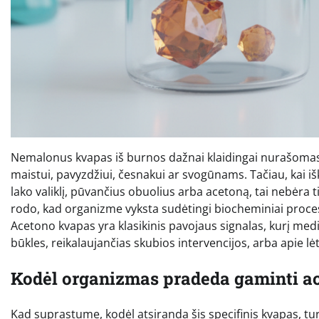
Nemalonus kvapas iš burnos dažnai klaidingai nurašomas 
maistui, pavyzdžiui, česnakui ar svogūnams. Tačiau, kai 
lako valiklį, pūvančius obuolius arba acetoną, tai nebėra
rodo, kad organizme vyksta sudėtingi biocheminiai procesa
Acetono kvapas yra klasikinis pavojaus signalas, kurį medika
būkles, reikalaujančias skubios intervencijos, arba apie lė
Kodėl organizmas pradeda gaminti a
Kad suprastume, kodėl atsiranda šis specifinis kvapas, tu