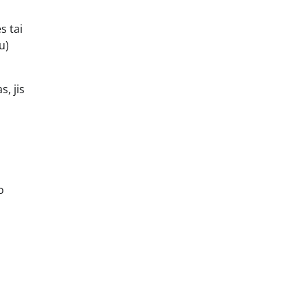
s tai
u)
, jis
o