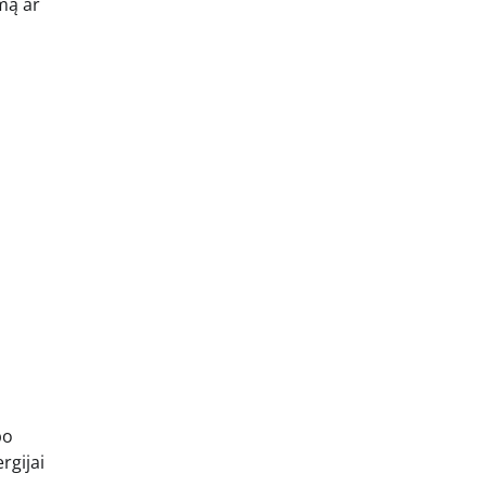
omą ar
po
rgijai