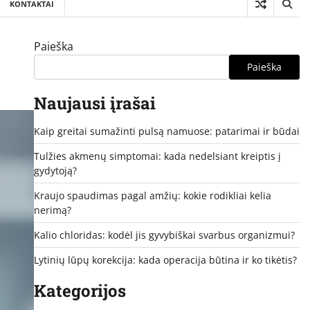
KONTAKTAI
Paieška
Paieška
Naujausi įrašai
Kaip greitai sumažinti pulsą namuose: patarimai ir būdai
Tulžies akmenų simptomai: kada nedelsiant kreiptis į
gydytoją?
Kraujo spaudimas pagal amžių: kokie rodikliai kelia
nerimą?
Kalio chloridas: kodėl jis gyvybiškai svarbus organizmui?
Lytinių lūpų korekcija: kada operacija būtina ir ko tikėtis?
Kategorijos