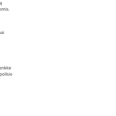
ją
komis.
mai
denkite
 poilsio