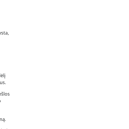
ysta,
ėlį
us.
ešlos
o
mą.