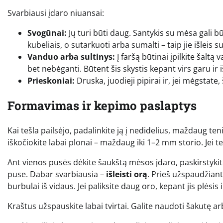
Svarbiausi įdaro niuansai:
Svogūnai:
Jų turi būti daug. Santykis su mėsa gali bū
kubeliais, o sutarkuoti arba sumalti – taip jie išleis su
Vanduo arba sultinys:
Į faršą būtinai įpilkite šaltą
bet nebėganti. Būtent šis skystis kepant virs garu ir 
Prieskoniai:
Druska, juodieji pipirai ir, jei mėgstate,
Formavimas ir kepimo paslaptys
Kai tešla pailsėjo, padalinkite ją į nedidelius, maždaug te
iškočiokite labai plonai – maždaug iki 1–2 mm storio. Jei teš
Ant vienos pusės dėkite šaukštą mėsos įdaro, paskirstykite 
puse. Dabar svarbiausia –
išleisti orą
. Prieš užspaudžiant
burbulai iš vidaus. Jei paliksite daug oro, kepant jis plėsis 
Kraštus užspauskite labai tvirtai. Galite naudoti šakutę ar