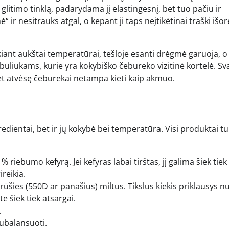
ų glitimo tinklą, padarydama jį elastingesnį, bet tuo pačiu ir
“ ir nesitrauks atgal, o kepant ji taps neįtikėtinai traški išor
kiant aukštai temperatūrai, tešloje esanti drėgmė garuoja, o
buliukams, kurie yra kokybiško čebureko vizitinė kortelė. S
– net atvėsę čeburekai netampa kieti kaip akmuo.
redientai, bet ir jų kokybė bei temperatūra. Visi produktai t
% riebumo kefyrą. Jei kefyras labai tirštas, jį galima šiek tiek
reikia.
rūšies (550D ar panašius) miltus. Tikslus kiekis priklausys n
e šiek tiek atsargai.
.
ubalansuoti.