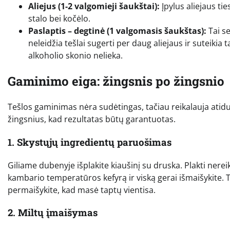
Aliejus (1-2 valgomieji šaukštai):
Įpylus aliejaus tie
stalo bei kočėlo.
Paslaptis – degtinė (1 valgomasis šaukštas):
Tai se
neleidžia tešlai sugerti per daug aliejaus ir suteikia
alkoholio skonio nelieka.
Gaminimo eiga: žingsnis po žingsnio
Tešlos gaminimas nėra sudėtingas, tačiau reikalauja atidu
žingsnius, kad rezultatas būtų garantuotas.
1. Skystųjų ingredientų paruošimas
Giliame dubenyje išplakite kiaušinį su druska. Plakti nereik
kambario temperatūros kefyrą ir viską gerai išmaišykite. T
permaišykite, kad masė taptų vientisa.
2. Miltų įmaišymas