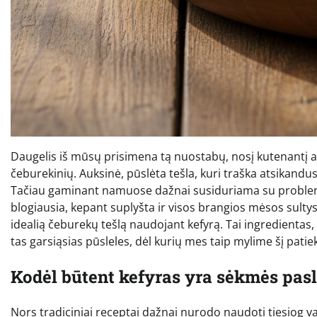
Daugelis iš mūsų prisimena tą nuostabų, nosį kutenantį ar
čeburekinių. Auksinė, pūslėta tešla, kuri traška atsikandus, 
Tačiau gaminant namuose dažnai susiduriama su problemom
blogiausia, kepant suplyšta ir visos brangios mėsos sultys 
idealią čeburekų tešlą naudojant kefyrą. Tai ingredientas,
tas garsiąsias pūsleles, dėl kurių mes taip mylime šį patie
Kodėl būtent kefyras yra sėkmės pasl
Nors tradiciniai receptai dažnai nurodo naudoti tiesiog va