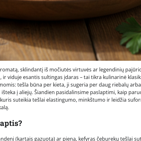
omatą, sklindantį iš močiutės virtuvės ar legendinių pajūri
ir viduje esantis sultingas įdaras – tai tikra kulinarinė klasik
is: tešla būna per kieta, ji sugeria per daug riebalų arba
išteka į aliejų. Šiandien pasidalinsime paslaptimi, kaip paru
 kuris suteikia tešlai elastingumo, minkštumo ir leidžia sufo
kalą.
aptis?
ndenį (kartais gazuotą) ar pieną, kefyras čeburekų tešlai sut