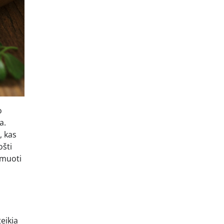
o
a.
, kas
ošti
rmuoti
eikia