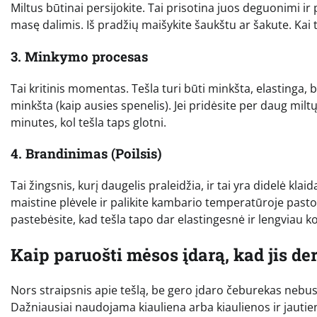
Miltus būtinai persijokite. Tai prisotina juos deguonimi ir
masę dalimis. Iš pradžių maišykite šaukštu ar šakute. Kai t
3. Minkymo procesas
Tai kritinis momentas. Tešla turi būti minkšta, elastinga, 
minkšta (kaip ausies spenelis). Jei pridėsite per daug milt
minutes, kol tešla taps glotni.
4. Brandinimas (Poilsis)
Tai žingsnis, kurį daugelis praleidžia, ir tai yra didelė klai
maistine plėvele ir palikite kambario temperatūroje past
pastebėsite, kad tešla tapo dar elastingesnė ir lengviau k
Kaip paruošti mėsos įdarą, kad jis der
Nors straipsnis apie tešlą, be gero įdaro čeburekas nebus 
Dažniausiai naudojama kiauliena arba kiaulienos ir jautie