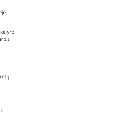
ėje,
 kefyro
varbu
urėtų
uo