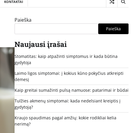
KONTAKTAI
Paieška
Paieška
Naujausi įrašai
Stomatitas: kaip atpažinti simptomus ir kada būtina
gydytoja
Laimo ligos simptomai: į kokius kūno pokyčius atkreipti
dėmesį
Kaip greitai sumažinti pulsą namuose: patarimai ir būdai
Tulžies akmenų simptomai: kada nedelsiant kreiptis į
gydytoją?
Kraujo spaudimas pagal amžių: kokie rodikliai kelia
nerimą?