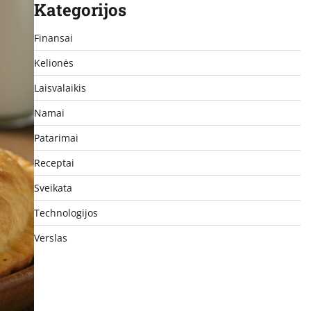
Kategorijos
Finansai
Kelionės
Laisvalaikis
Namai
Patarimai
Receptai
Sveikata
Technologijos
Verslas