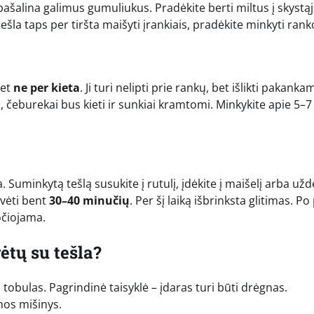
 pašalina galimus gumuliukus. Pradėkite berti miltus į skystą
ešla taps per tiršta maišyti įrankiais, pradėkite minkyti ran
bet
ne per kieta
. Ji turi nelipti prie rankų, bet išlikti pakanka
ų, čeburekai bus kieti ir sunkiai kramtomi. Minkykite apie 5–7
da. Suminkytą tešlą susukite į rutulį, įdėkite į maišelį arba už
ovėti bent
30–40 minučių
. Per šį laiką išbrinksta glitimas. Po
očiojama.
ėtų su tešla?
tobulas. Pagrindinė taisyklė – įdaras turi būti drėgnas.
nos mišinys.