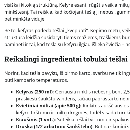
visiškai kitokią struktūrą. Kefyre esanti rūgštis veikia milt
minkštesnį. Tai reiškia, kad kočiojant tešlą ji nebus „guminė
bet minkšta viduje.
Be to, kefyras padeda tešlai „kvėpuoti“. Kepimo metu, vei
struktūra leidžia susidaryti tiems mažiems, traškiems bur
paminėti ir tai, kad tešla su kefyru ilgiau išlieka šviežia 
Reikalingi ingredientai tobulai tešlai
Norint, kad tešla pavyktų iš pirmo karto, svarbu ne tik ing
būti kambario temperatūros.
Kefyras (250 ml):
Geriausia rinktis riebesnį, bent 2,5 
praskiesti šaukštu vandens, tačiau paprastai to nepri
Kvietiniai miltai (apie 500 g):
Rinkitės aukščiausios 
kefyro tirštumo ir miltų drėgmės, todėl visada turėkit
Kiaušinis (1 vnt.):
Suteikia tešlai tvirtumo ir spalvos
Druska (1/2 arbatinio šaukštelio):
Būtina skoniui s