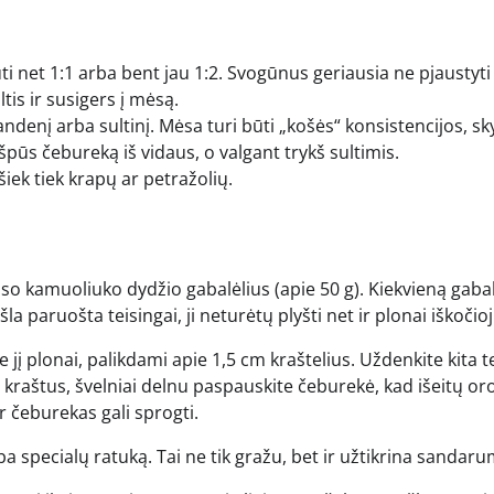
ti net 1:1 arba bent jau 1:2. Svogūnus geriausia ne pjaustyti
ltis ir susigers į mėsą.
 vandenį arba sultinį. Mėsa turi būti „košės“ konsistencijos, sk
išpūs čebureką iš vidaus, o valgant trykš sultimis.
 šiek tiek krapų ar petražolių.
niso kamuoliuko dydžio gabalėlius (apie 50 g). Kiekvieną gabal
la paruošta teisingai, ji neturėtų plyšti net ir plonai iškočioj
jį plonai, palikdami apie 1,5 cm kraštelius. Uždenkite kita t
 kraštus, švelniai delnu paspauskite čeburekė, kad išeitų or
ir čeburekas gali sprogti.
ba specialų ratuką. Tai ne tik gražu, bet ir užtikrina sandaru