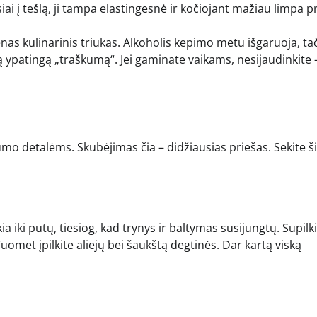
siai į tešlą, ji tampa elastingesnė ir kočiojant mažiau limpa p
nas kulinarinis triukas. Alkoholis kepimo metu išgaruoja, tač
 tą ypatingą „traškumą“. Jei gaminate vaikams, nesijaudinkite 
mo detalėms. Skubėjimas čia – didžiausias priešas. Sekite š
ia iki putų, tiesiog, kad trynys ir baltymas susijungtų. Supilk
uomet įpilkite aliejų bei šaukštą degtinės. Dar kartą viską