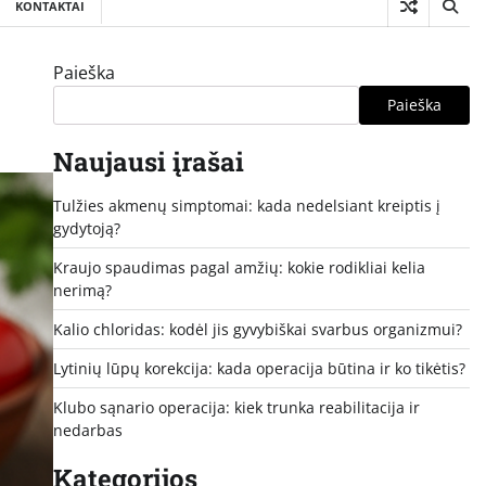
KONTAKTAI
Paieška
Paieška
Naujausi įrašai
Tulžies akmenų simptomai: kada nedelsiant kreiptis į
gydytoją?
Kraujo spaudimas pagal amžių: kokie rodikliai kelia
nerimą?
Kalio chloridas: kodėl jis gyvybiškai svarbus organizmui?
Lytinių lūpų korekcija: kada operacija būtina ir ko tikėtis?
Klubo sąnario operacija: kiek trunka reabilitacija ir
nedarbas
Kategorijos