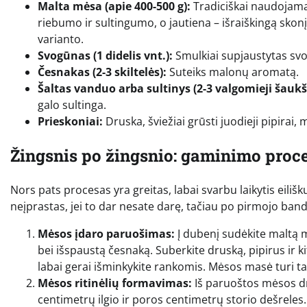
Malta mėsa (apie 400-500 g):
Tradiciškai naudojama 
riebumo ir sultingumo, o jautiena – išraiškingą skonį.
varianto.
Svogūnas (1 didelis vnt.):
Smulkiai supjaustytas svo
Česnakas (2-3 skiltelės):
Suteiks malonų aromatą.
Šaltas vanduo arba sultinys (2-3 valgomieji šaukš
galo sultinga.
Prieskoniai:
Druska, šviežiai grūsti juodieji pipirai,
Žingsnis po žingsnio: gaminimo proc
Nors pats procesas yra greitas, labai svarbu laikytis eili
neįprastas, jei to dar nesate darę, tačiau po pirmojo band
Mėsos įdaro paruošimas:
Į dubenį sudėkite maltą m
bei išspaustą česnaką. Suberkite druską, pipirus ir ki
labai gerai išminkykite rankomis. Mėsos masė turi tapti
Mėsos ritinėlių formavimas:
Iš paruoštos mėsos d
centimetrų ilgio ir poros centimetrų storio dešreles. 