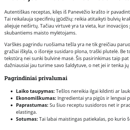
Autentiškas receptas, kilęs iš Panevėžio krašto ir pavadin
Tai reikalauja specifinių įgūdžių: reikia atitaikyti bulvių k
aliejuje neiširtų. Tačiau virtuvė yra ta vieta, kur inovacij
skubantiems maisto mylėtojams.
Varškės pagrindu ruošiama tešla yra ne tik greičiau paru
gražiai iškyla, o išorėje susidaro plona, traški plutelė. Be
tekstūrą nei sunki bulvinė masė. Šis pasirinkimas taip pa
dažniausiai jau turime savo šaldytuve, o net jei ir tenka jų
Pagrindiniai privalumai
Laiko taupymas:
Tešlos nereikia ilgai kildinti ar lau
Ekonomiškumas:
Ingredientai yra pigūs ir lengvai
Paprastumas:
Su šiuo receptu susidoros net ir prade
elastinga.
Sotumas:
Tai labai maistingas patiekalas, po kurio še