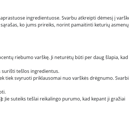
paprastuose ingredientuose. Svarbu atkreipti dėmesį į varšk
sąrašas, ko jums prireiks, norint pamaitinti keturių asmenų
ocentų riebumo varškę. Ji neturėtų būti per daug šlapia, kad
 surišti tešlos ingredientus.
šiek tiek svyruoti priklausomai nuo varškės drėgnumo. Svarb
ti.
):
Jie suteiks tešlai reikalingo purumo, kad kepant ji gražiai