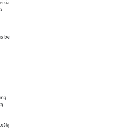
eikia
io
us be
ūną
ką
tešlą.