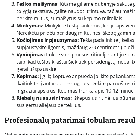
Tešlos maišymas:
Kitame giliame dubenyje šakute ger
tolygią tekstūrą, galite naudoti trintuvą, tačiau maži
berkite miltus, sumaišytus su kepimo milteliais.
Minkymas:
Minkykite tešlą rankomis, kol ji taps vienti
Nereikėtų pridėti per daug miltų, nes iškepę gaminiai 
Kočiojimas ir pjaustymas:
Tešlą padalinkite į kelia
supjaustykite ilgomis, maždaug 2-3 centimetrų ploči
Vyniojimas:
Imkite vieną mėsos ritinėlį ir ant jo spir
taip, kad tešlos kraštai šiek tiek persidengtų, nepal
gerai užspauskite.
Kepimas:
Į gilią keptuvę ar puodą įpilkite pakankama
Įkaitinkite jį ant vidutinės ugnies. Dėkite paruoštus ri
ir gražiai apskrus. Kepimas trunka apie 10-12 minuči
Riebalų nusausinimas:
Iškepusius ritinėlius būtinai
susigertų aliejaus perteklius.
Profesionalų patarimai tobulam rezul