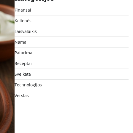
Finansai
Kelionės
Laisvalaikis
Namai
Patarimai
Receptai
Sveikata
Technologijos
Verslas