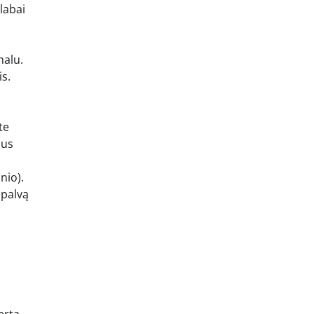
labai
malu.
is.
te
ius
nio).
spalvą