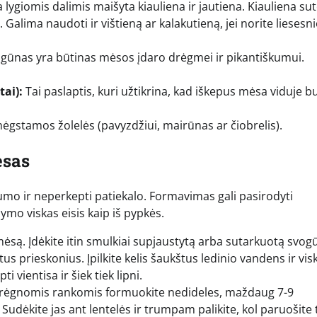
lygiomis dalimis maišyta kiauliena ir jautiena. Kiauliena sut
 Galima naudoti ir vištieną ar kalakutieną, jei norite liesesn
gūnas yra būtinas mėsos įdaro drėgmei ir pikantiškumui.
tai):
Tai paslaptis, kuri užtikrina, kad iškepus mėsa viduje b
 mėgstamos žolelės (pavyzdžiui, mairūnas ar čiobrelis).
esas
škumo ir neperkepti patiekalo. Formavimas gali pasirodyti
ymo viskas eisis kaip iš pypkės.
ėsą. Įdėkite itin smulkiai supjaustytą arba sutarkuotą svog
tus prieskonius. Įpilkite kelis šaukštus ledinio vandens ir vis
 vientisa ir šiek tiek lipni.
rėgnomis rankomis formuokite nedideles, maždaug 7-9
Sudėkite jas ant lentelės ir trumpam palikite, kol paruošite 