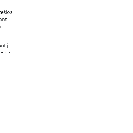
tešlos.
dant
u
nt ji
vesnę