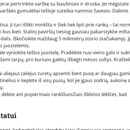
ai pertrinkite varškę su kiaušiniais ir druska. Jei mėgstate 
 varškės gumulėliai tešloje suteikia naminio žavesio. Dalimis
sa. Ji turi išlikti minkšta ir šiek tiek lipti prie rankų – tai nor
bus kieti. Stalinį paviršių tiesiog gausiau pabarstykite milta
s dalis. Iškočiokite maždaug 5 milimetrų storio stačiakampį. Jį
o juostelėmis.
ale vyniokite tešlos juostelę. Pradėkite nuo vieno galo ir suki
ikdami tarpų, pro kuriuos galėtų išbėgti mėsos sultys. Kraštel
i aliejaus (aliejus turėtų apsemti bent pusę ar daugiau gami
tinėlius ir kepkite iš visų pusių, kol jie įgaus sodrią, auksinę 
ų.
 dėkite ant popieriniais rankšluosčiais išklotos lėkštės, kad
tatui