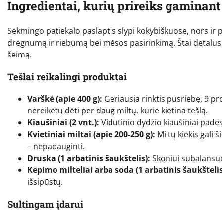
Ingredientai, kurių prireiks gaminant
Sėkmingo patiekalo paslaptis slypi kokybiškuose, nors ir 
drėgnumą ir riebumą bei mėsos pasirinkimą. Štai detalus 
šeimą.
Tešlai reikalingi produktai
Varškė (apie 400 g):
Geriausia rinktis pusriebę, 9 pr
nereikėtų dėti per daug miltų, kurie kietina tešlą.
Kiaušiniai (2 vnt.):
Vidutinio dydžio kiaušiniai padės
Kvietiniai miltai (apie 200-250 g):
Miltų kiekis gali 
– nepadauginti.
Druska (1 arbatinis šaukštelis):
Skoniui subalansuo
Kepimo milteliai arba soda (1 arbatinis šaukštelis
išsipūstų.
Sultingam įdarui