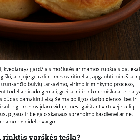
i, kvepiantys gardžiais močiutės ar mamos ruoštais patiekal
iški, aliejuje gruzdinti mėsos ritinėliai, apgaubti minkšta ir
gai trunkančio bulvių tarkavimo, virimo ir minkymo proceso,
t todėl atsirado geniali, greita ir itin ekonomiška alternaty
us būdas pamaitinti visą šeimą po ilgos darbo dienos, bet ir
 sultingu mėsos įdaru viduje, nesugaištant virtuvėje kelių
taus, pigaus ir be galo skanaus sprendimo kasdienei ar net
aminamo be didelio vargo.
 rinktis varškės tešlą?