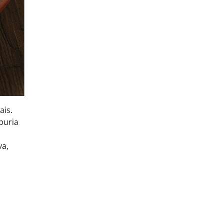
ais.
 puria
va,