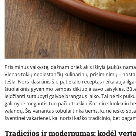
Prisiminus vaikystę, dažnam prieš akis iškyla jaukūs nama
Vienas tokių neblėstančių kulinarinių prisiminimų – nostalg
tešla. Nors klasikinis šio patiekalo receptas reikalauja il
šiuolaikinis gyvenimo tempas diktuoja savo taisykles. Būten
leidžianti sutaupyti galybę brangaus laiko. Tai ne tik puik
galimybė mėgautis tuo pačiu traškiu išoriniu sluoksniu bei
valandų. Šis variantas tobulai tinka tiems, kurie ieško so
šventinei vakarienei, kai norisi kažko tradicinio, bet pag
Tradicijos ir modernumas: kodėl verta