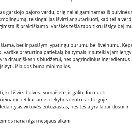
tas garsiojo bajoro vardu, originaliai gaminamas iš bulvinės 
rakmolingumą, teisingai jas išvirti ar sutarkuoti, kad tešla ver
os gimsta iš praktiškumo. Varškės tešla tapo tikru išsigelbėjim
ošiama, bet ir pasižymi ypatingu purumu bei švelnumu. Kepa
 to, varškė praturtina patiekalą baltymais ir suteikia jam leng
t yra draugiškesnis biudžetui, nes pagrindinius ingredientus
 įsigyti, išlaidos būna minimalios.
kti, kol išvirs bulvės. Sumaišėte, ir galite formuoti.
 prieinami bet kuriame prekybos centre ar turguje.
dantysis virtuvės entuziastas, nes tešla yra labai klusni ir
imos nariai ilgai nesijaus alkani.