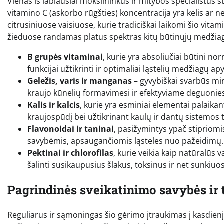
Vienas iš labiausiai mokslininkus ir mitybos specialistus
vitamino C (askorbo rūgšties) koncentracija yra kelis ar ne
citrusiniuose vaisiuose, kurie tradiciškai laikomi šio vita
žieduose randamas platus spektras kitų būtinųjų medžia
B grupės vitaminai
, kurie yra absoliučiai būtini no
funkcijai užtikrinti ir optimaliai ląstelių medžiagų ap
Geležis, varis ir manganas
– gyvybiškai svarbūs mi
kraujo kūnelių formavimesi ir efektyviame deguonies
Kalis ir kalcis
, kurie yra esminiai elementai palaika
kraujospūdį bei užtikrinant kaulų ir dantų sistemos t
Flavonoidai ir taninai
, pasižymintys ypač stipriom
savybėmis, apsaugančiomis ląsteles nuo pažeidimų.
Pektinai ir chlorofilas
, kurie veikia kaip natūralūs 
šalinti susikaupusius šlakus, toksinus ir net sunkiuo
Pagrindinės sveikatinimo savybės ir
Reguliarus ir sąmoningas šio gėrimo įtraukimas į kasdienį