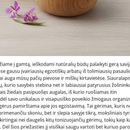
žiame į gamtą, ieškodami natūralių būdų palaikyti gerą savij
se gausu įvairiausių egzotiškų arbatų iš tolimiausių pasauli
ai auga mūsų pačių pievose ir miškų kirtavietėse. Siauralapi
ų, kurio savybės stebina net ir labiausiai patyrusius žolinink
iais žiedais pasipuošęs augalas, iš kurio ruošiamas itin
dėl savo unikalaus ir visapusiško poveikio žmogaus organiz
šgėrus pamirštama apie jos egzistavimą. Tai gėrimas, kuris ne
primenančiu skoniu, bet ir slepia savyje tikrą, moksliniais ty
irtingai nei daugelis kitų tonizuojančių gėrimų, tokių kaip k
. Dėl šios priežasties jį visiškai saugu vartoti bet kuriuo par