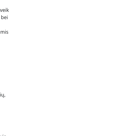
veik
 bei
omis
ių,