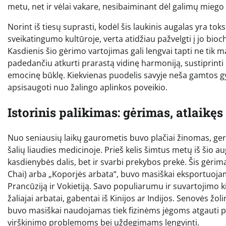
metu, net ir vėlai vakare, nesibaiminant dėl galimų mieg
Norint iš tiesų suprasti, kodėl šis laukinis augalas yra tok
sveikatingumo kultūroje, verta atidžiau pažvelgti į jo bi
Kasdienis šio gėrimo vartojimas gali lengvai tapti ne tik ma
padedančiu atkurti prarastą vidinę harmoniją, sustiprinti 
emocinę būklę. Kiekvienas puodelis savyje neša gamtos gyv
apsisaugoti nuo žalingo aplinkos poveikio.
Istorinis palikimas: gėrimas, atlaikęs
Nuo seniausių laikų gaurometis buvo plačiai žinomas, ger
šalių liaudies medicinoje. Prieš kelis šimtus metų iš šio 
kasdienybės dalis, bet ir svarbi prekybos prekė. Šis gėrim
Chai) arba „Koporjės arbata“, buvo masiškai eksportuojama
Prancūziją ir Vokietiją. Savo populiarumu ir suvartojimo ki
žaliajai arbatai, gabentai iš Kinijos ar Indijos. Senovės žol
buvo masiškai naudojamas tiek fizinėms jėgoms atgauti p
virškinimo problemoms bei uždegimams lengvinti.