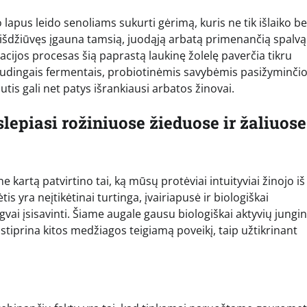
apus leido senoliams sukurti gėrimą, kuris ne tik išlaiko be
ir išdžiūvęs įgauna tamsią, juodąją arbatą primenančią spalvą
ntacijos procesas šią paprastą laukinę žolelę paverčia tikru
udingais fermentais, probiotinėmis savybėmis pasižyminči
tis gali net patys išrankiausi arbatos žinovai.
slepiasi rožiniuose žieduose ir žaliuose
e kartą patvirtino tai, ką mūsų protėviai intuityviai žinojo iš
 yra neįtikėtinai turtinga, įvairiapusė ir biologiškai
ai įsisavinti. Šiame augale gausu biologiškai aktyvių jungin
sustiprina kitos medžiagos teigiamą poveikį, taip užtikrinant