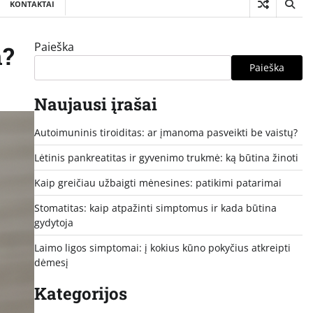
KONTAKTAI
Paieška
n?
Paieška
Naujausi įrašai
Autoimuninis tiroiditas: ar įmanoma pasveikti be vaistų?
Lėtinis pankreatitas ir gyvenimo trukmė: ką būtina žinoti
Kaip greičiau užbaigti mėnesines: patikimi patarimai
Stomatitas: kaip atpažinti simptomus ir kada būtina
gydytoja
Laimo ligos simptomai: į kokius kūno pokyčius atkreipti
dėmesį
Kategorijos