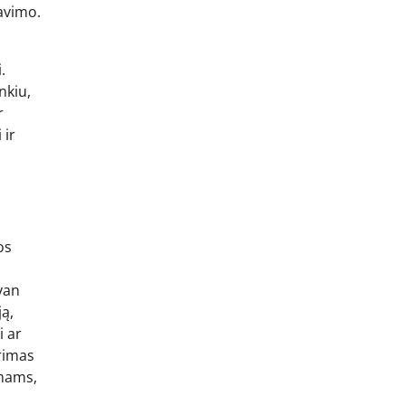
avimo.
.
nkiu,
r
 ir
os
van
ją,
i ar
ėrimas
imams,