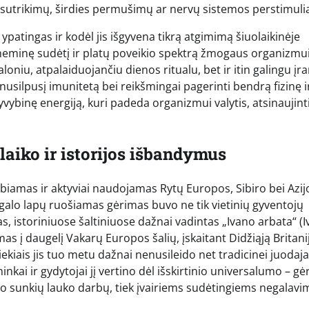
o sutrikimų, širdies permušimų ar nervų sistemos perstimuli
s ypatingas ir kodėl jis išgyvena tikrą atgimimą šiuolaikinėje
ocheminę sudėtį ir platų poveikio spektrą žmogaus organizmui
loniu, atpalaiduojančiu dienos ritualu, bet ir itin galingu įra
nusilpusį imunitetą bei reikšmingai pagerinti bendrą fizinę i
ybinę energiją, kuri padeda organizmui valytis, atsinaujinti
 laiko ir istorijos išbandymus
biamas ir aktyviai naudojamas Rytų Europos, Sibiro bei Azij
augalo lapų ruošiamas gėrimas buvo ne tik vietinių gyventojų
as, istoriniuose šaltiniuose dažnai vadintas „Ivano arbata“ (I
s į daugelį Vakarų Europos šalių, įskaitant Didžiąją Britani
ekiais jis tuo metu dažnai nenusileido net tradicinei juodaja
ininkai ir gydytojai jį vertino dėl išskirtinio universalumo – g
o sunkių lauko darbų, tiek įvairiems sudėtingiems negalav