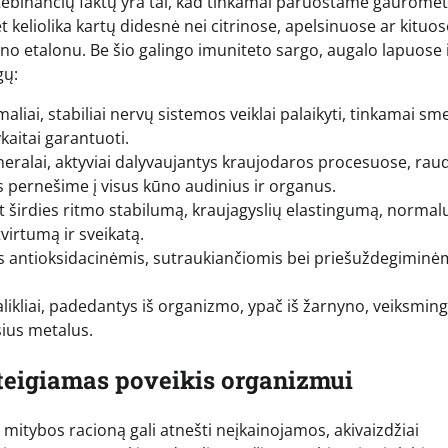
 stebinančių faktų yra tai, kad tinkamai paruoštame gauromet
t keliolika kartų didesnė nei citrinose, apelsinuose ar kituos
mino etalonu. Be šio galingo imuniteto sargo, augalo lapuose 
gų:
rmaliai, stabiliai nervų sistemos veiklai palaikyti, tinkamai s
ykaitai garantuoti.
neralai, aktyviai dalyvaujantys kraujodaros procesuose, ra
 pernešime į visus kūno audinius ir organus.
nt širdies ritmo stabilumą, kraujagyslių elastingumą, normal
virtumą ir sveikatą.
is antioksidacinėmis, sutraukiančiomis bei priešuždegiminė
valikliai, padedantys iš organizmo, ypač iš žarnyno, veiksming
sius metalus.
 teigiamas poveikis organizmui
 mitybos racioną gali atnešti neįkainojamos, akivaizdžiai