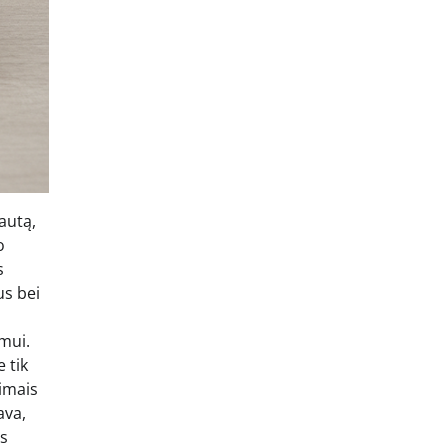
autą,
o
s
us bei
mui.
 tik
rimais
ava,
os