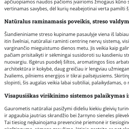
apčiuopiamos naudos pačioms įvairioms žmogaus kūno sis
vertinamas savybes, dėl kurių neabejotinai verta pamilti šį
Natūralus raminamasis poveikis, streso valdym
Šiandieniniame streso kupiname pasaulyje viena iš labia
itin švelniai, natūraliai raminti centrinę nervų sistemą, 
varginančio mieguistumo dienos metu. Jis veikia kaip ga
pačiam prisitaikyti ir sėkmingai susidoroti su kasdieniu s
nuovargiu. Išgėrus puodelį šiltos, aromatingos šios arba
architektūra ir kokybė, daug greičiau ir lengviau užmieg
žvaliems, pilniems energijos ir tikrai pailsėjusiems. Skirtin
slopinti, šis augalas veikia labai subtiliai, palaikydamas,
Visapusiškas virškinimo sistemos palaikymas i
Gaurometis natūraliai pasižymi dideliu kiekiu gleivių turi
ir apgaubia jautrias skrandžio bei žarnyno sieneles plėv
Tai tiesiog neįkainojama prevencinė priemonė ir tiesiogi