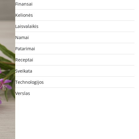
Finansai
Kelionės
Laisvalaikis
Namai
Patarimai
Receptai
Sveikata
Technologijos
Verslas