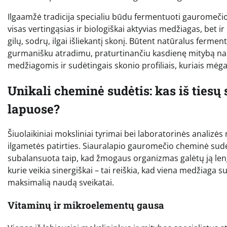
Ilgaamžė tradicija specialiu būdu fermentuoti gauromečio l
visas vertingąsias ir biologiškai aktyvias medžiagas, bet 
gilų, sodrų, ilgai išliekantį skonį. Būtent natūralus ferme
gurmanišku atradimu, praturtinančiu kasdienę mitybą na
medžiagomis ir sudėtingais skonio profiliais, kuriais mėgau
Unikali cheminė sudėtis: kas iš tiesų 
lapuose?
Šiuolaikiniai moksliniai tyrimai bei laboratorinės analizės n
ilgametės patirties. Siauralapio gauromečio cheminė sudėtis
subalansuota taip, kad žmogaus organizmas galėtų ją lengv
kurie veikia sinergiškai – tai reiškia, kad viena medžiaga 
maksimalią naudą sveikatai.
Vitaminų ir mikroelementų gausa