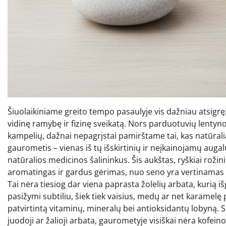
Šiuolaikiniame greito tempo pasaulyje vis dažniau atsigrę
vidinę ramybę ir fizinę sveikatą. Nors parduotuvių lentyno
kampelių, dažnai nepagrįstai pamirštame tai, kas natūrali
gaurometis – vienas iš tų išskirtinių ir neįkainojamų augal
natūralios medicinos šalininkus. Šis aukštas, ryškiai rožin
aromatingas ir gardus gėrimas, nuo seno yra vertinamas 
Tai nėra tiesiog dar viena paprasta žolelių arbata, kurią i
pasižymi subtiliu, šiek tiek vaisius, medų ar net karamelę 
patvirtintą vitaminų, mineralų bei antioksidantų lobyną. Sk
juodoji ar žalioji arbata, gaurometyje visiškai nėra kofeino