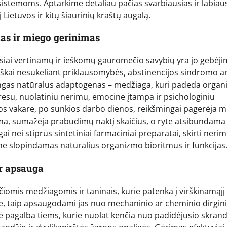
temoms. Aptarkime detaliau pačias svarbiausias ir labiaus
 Lietuvos ir kitų šiaurinių kraštų augalą.
as ir miego gerinimas
usiai vertinamų ir ieškomų gauromečio savybių yra jo gebėj
visiškai nesukeliant priklausomybės, abstinencijos sindromo a
lingas natūralus adaptogenas – medžiaga, kuri padeda organ
tresu, nuolatiniu nerimu, emocine įtampa ir psichologiniu
tos vakare, po sunkios darbo dienos, reikšmingai pagerėja 
ama, sumažėja prabudimų naktį skaičius, o ryte atsibundama
gai nei stiprūs sintetiniai farmaciniai preparatai, skirti nerim
 o ne slopindamas natūralius organizmo bioritmus ir funkcijas
r apsauga
nčiomis medžiagomis ir taninais, kurie patenka į virškinamąjį
ele, taip apsaugodami jas nuo mechaninio ar cheminio dirgin
nė pagalba tiems, kurie nuolat kenčia nuo padidėjusio skran