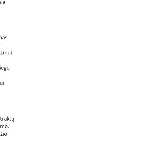
iai
imas
r
izmui
miego
ui
.
 traktą
imo.
džio