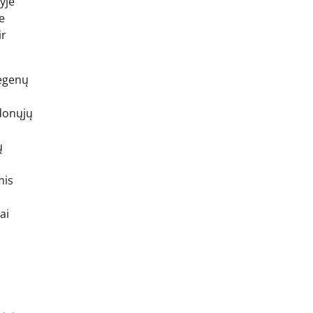
yje
e
ir
megenų
udonųjų
ų
mis
ai