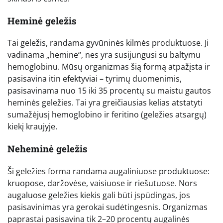
Heminė geležis
Tai geležis, randama gyvūninės kilmės produktuose. Ji
vadinama „hemine“, nes yra susijungusi su baltymu
hemoglobinu. Mūsų organizmas šią formą atpažįsta ir
pasisavina itin efektyviai – tyrimų duomenimis,
pasisavinama nuo 15 iki 35 procentų su maistu gautos
heminės geležies. Tai yra greičiausias kelias atstatyti
sumažėjusį hemoglobino ir feritino (geležies atsargų)
kiekį kraujyje.
Neheminė geležis
Ši geležies forma randama augaliniuose produktuose:
kruopose, daržovėse, vaisiuose ir riešutuose. Nors
augaluose geležies kiekis gali būti įspūdingas, jos
pasisavinimas yra gerokai sudėtingesnis. Organizmas
paprastai pasisavina tik 2–20 procentų augalinės