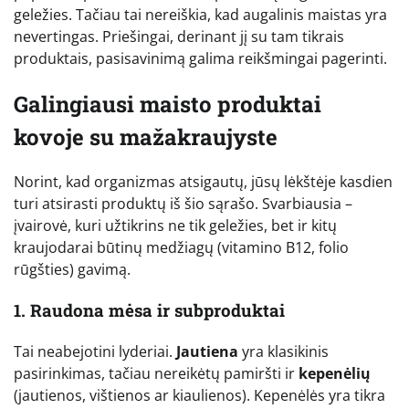
geležies. Tačiau tai nereiškia, kad augalinis maistas yra
nevertingas. Priešingai, derinant jį su tam tikrais
produktais, pasisavinimą galima reikšmingai pagerinti.
Galingiausi maisto produktai
kovoje su mažakraujyste
Norint, kad organizmas atsigautų, jūsų lėkštėje kasdien
turi atsirasti produktų iš šio sąrašo. Svarbiausia –
įvairovė, kuri užtikrins ne tik geležies, bet ir kitų
kraujodarai būtinų medžiagų (vitamino B12, folio
rūgšties) gavimą.
1. Raudona mėsa ir subproduktai
Tai neabejotini lyderiai.
Jautiena
yra klasikinis
pasirinkimas, tačiau nereikėtų pamiršti ir
kepenėlių
(jautienos, vištienos ar kiaulienos). Kepenėlės yra tikra