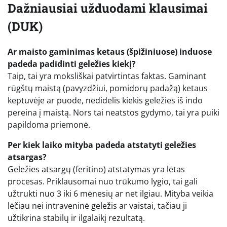
Dažniausiai užduodami klausimai
(DUK)
Ar maisto gaminimas ketaus (špižiniuose) induose
padeda padidinti geležies kiekį?
Taip, tai yra moksliškai patvirtintas faktas. Gaminant
rūgštų maistą (pavyzdžiui, pomidorų padažą) ketaus
keptuvėje ar puode, nedidelis kiekis geležies iš indo
pereina į maistą. Nors tai neatstos gydymo, tai yra puiki
papildoma priemonė.
Per kiek laiko mityba padeda atstatyti geležies
atsargas?
Geležies atsargų (feritino) atstatymas yra lėtas
procesas. Priklausomai nuo trūkumo lygio, tai gali
užtrukti nuo 3 iki 6 mėnesių ar net ilgiau. Mityba veikia
lėčiau nei intraveninė geležis ar vaistai, tačiau ji
užtikrina stabilų ir ilgalaikį rezultatą.