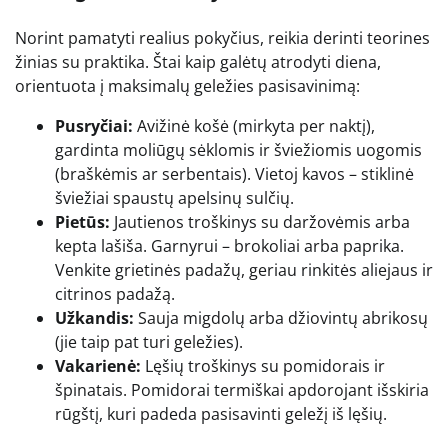
Norint pamatyti realius pokyčius, reikia derinti teorines
žinias su praktika. Štai kaip galėtų atrodyti diena,
orientuota į maksimalų geležies pasisavinimą:
Pusryčiai:
Avižinė košė (mirkyta per naktį),
gardinta moliūgų sėklomis ir šviežiomis uogomis
(braškėmis ar serbentais). Vietoj kavos – stiklinė
šviežiai spaustų apelsinų sulčių.
Pietūs:
Jautienos troškinys su daržovėmis arba
kepta lašiša. Garnyrui – brokoliai arba paprika.
Venkite grietinės padažų, geriau rinkitės aliejaus ir
citrinos padažą.
Užkandis:
Sauja migdolų arba džiovintų abrikosų
(jie taip pat turi geležies).
Vakarienė:
Lęšių troškinys su pomidorais ir
špinatais. Pomidorai termiškai apdorojant išskiria
rūgštį, kuri padeda pasisavinti geležį iš lęšių.