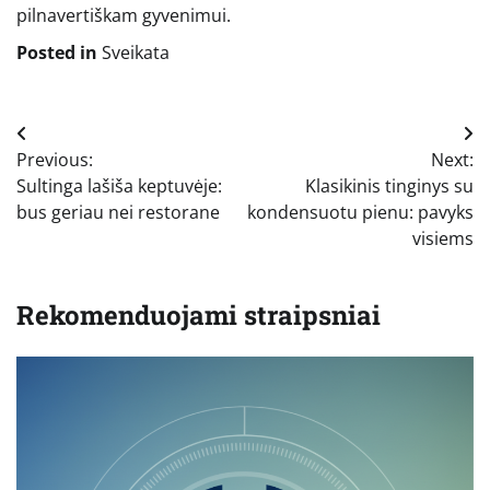
pilnavertiškam gyvenimui.
Posted in
Sveikata
Navigacija
Previous:
Next:
tarp
Sultinga lašiša keptuvėje:
Klasikinis tinginys su
įrašų
bus geriau nei restorane
kondensuotu pienu: pavyks
visiems
Rekomenduojami straipsniai