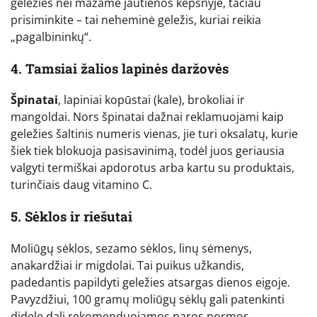
geležies nei mažame jautienos kepsnyje, tačiau
prisiminkite – tai neheminė geležis, kuriai reikia
„pagalbininkų“.
4. Tamsiai žalios lapinės daržovės
Špinatai
, lapiniai kopūstai (kale), brokoliai ir
mangoldai. Nors špinatai dažnai reklamuojami kaip
geležies šaltinis numeris vienas, jie turi oksalatų, kurie
šiek tiek blokuoja pasisavinimą, todėl juos geriausia
valgyti termiškai apdorotus arba kartu su produktais,
turinčiais daug vitamino C.
5. Sėklos ir riešutai
Moliūgų sėklos, sezamo sėklos, linų sėmenys,
anakardžiai ir migdolai. Tai puikus užkandis,
padedantis papildyti geležies atsargas dienos eigoje.
Pavyzdžiui, 100 gramų moliūgų sėklų gali patenkinti
didelę dalį rekomenduojamos paros normos.