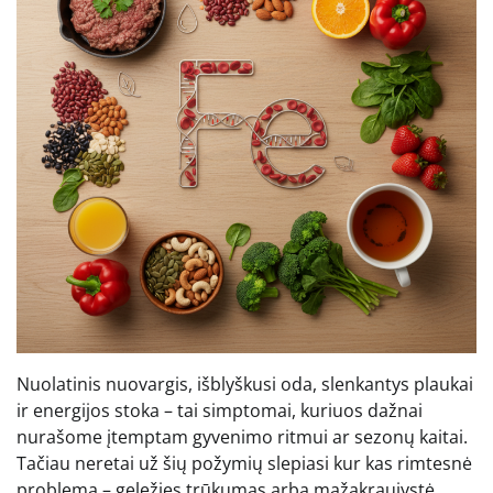
Nuolatinis nuovargis, išblyškusi oda, slenkantys plaukai
ir energijos stoka – tai simptomai, kuriuos dažnai
nurašome įtemptam gyvenimo ritmui ar sezonų kaitai.
Tačiau neretai už šių požymių slepiasi kur kas rimtesnė
problema – geležies trūkumas arba mažakraujystė