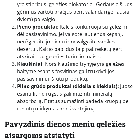
yra stipriausi geležies blokatoriai. Geriausia šiuos
gėrimus vartoti praėjus bent valandai (geriausia –
dviem) po valgio.
Pieno produktai:
Kalcis konkuruoja su geležimi
dėl pasisavinimo. Jei valgote jautienos kepsnį,
neužgerkite jo pienu ir nevalgykite varškės
desertui. Kalcio papildus taip pat reikėtų gerti
atskirai nuo geležies turinčio maisto.
Kiaušiniai:
Nors kiaušinio trynyje yra geležies,
baltyme esantis fosvitinas gali trukdyti jos
pasisavinimui iš kitų produktų.
Pilno grūdo produktai (dideliais kiekiais):
Juose
esanti fitino rūgštis gali mažinti mineralų
absorbciją. Fitatus sumažinti padeda kruopų bei
riešutų mirkymas prieš vartojimą.
Pavyzdinis dienos meniu geležies
atsargoms atstatyti