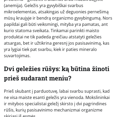
(anemija). Geležis yra gyvybiškai svarbus
mikroelementas, atsakingas už deguonies pernešimą
mūsų kraujyje ir bendrą organizmo gyvybingumą. Nors
papildai gali būti veiksmingi, mityba yra pamatas, ant
kurio statoma sveikata. Tinkamai parinkti maisto
produktai ne tik padeda greičiau atstatyti geležies
atsargas, bet ir užtikrina geresnį jos pasisavinimą, kas
yra lygiai tiek pat svarbu, kiek ir paties mineralo
suvartojimas.
Dvi geležies rūšys: ką būtina žinoti
prieš sudarant meniu?
Prieš skubant į parduotuvę, labai svarbu suprasti, kad
ne visa maiste esanti geležis yra vienoda. Mokslininkai
ir mitybos specialistai geležį skirsto į dvi pagrindines
rūšis, kurių pasisavinimo mechanizmai organizme
skiriasi iš esmės.