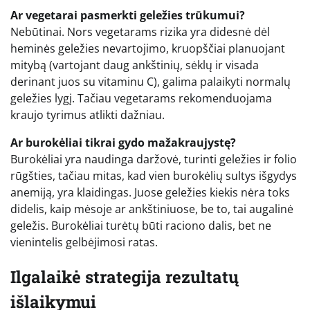
Ar vegetarai pasmerkti geležies trūkumui?
Nebūtinai. Nors vegetarams rizika yra didesnė dėl
heminės geležies nevartojimo, kruopščiai planuojant
mitybą (vartojant daug ankštinių, sėklų ir visada
derinant juos su vitaminu C), galima palaikyti normalų
geležies lygį. Tačiau vegetarams rekomenduojama
kraujo tyrimus atlikti dažniau.
Ar burokėliai tikrai gydo mažakraujystę?
Burokėliai yra naudinga daržovė, turinti geležies ir folio
rūgšties, tačiau mitas, kad vien burokėlių sultys išgydys
anemiją, yra klaidingas. Juose geležies kiekis nėra toks
didelis, kaip mėsoje ar ankštiniuose, be to, tai augalinė
geležis. Burokėliai turėtų būti raciono dalis, bet ne
vienintelis gelbėjimosi ratas.
Ilgalaikė strategija rezultatų
išlaikymui