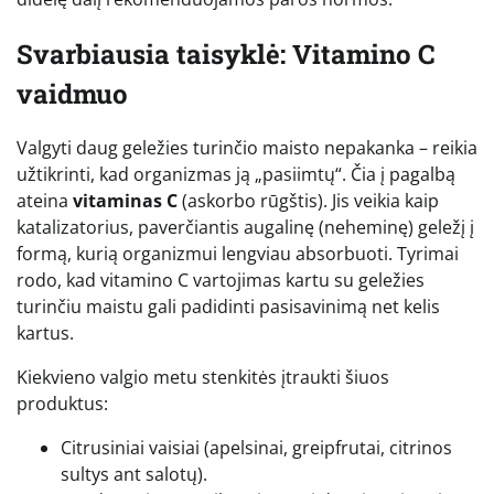
Svarbiausia taisyklė: Vitamino C
vaidmuo
Valgyti daug geležies turinčio maisto nepakanka – reikia
užtikrinti, kad organizmas ją „pasiimtų“. Čia į pagalbą
ateina
vitaminas C
(askorbo rūgštis). Jis veikia kaip
katalizatorius, paverčiantis augalinę (neheminę) geležį į
formą, kurią organizmui lengviau absorbuoti. Tyrimai
rodo, kad vitamino C vartojimas kartu su geležies
turinčiu maistu gali padidinti pasisavinimą net kelis
kartus.
Kiekvieno valgio metu stenkitės įtraukti šiuos
produktus:
Citrusiniai vaisiai (apelsinai, greipfrutai, citrinos
sultys ant salotų).