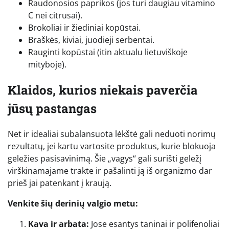
Raudonosios paprikos (jos turi daugiau vitamino
C nei citrusai).
Brokoliai ir žiediniai kopūstai.
Braškės, kiviai, juodieji serbentai.
Rauginti kopūstai (itin aktualu lietuviškoje
mityboje).
Klaidos, kurios niekais paverčia
jūsų pastangas
Net ir idealiai subalansuota lėkštė gali neduoti norimų
rezultatų, jei kartu vartosite produktus, kurie blokuoja
geležies pasisavinimą. Šie „vagys“ gali surišti geležį
virškinamajame trakte ir pašalinti ją iš organizmo dar
prieš jai patenkant į kraują.
Venkite šių derinių valgio metu:
Kava ir arbata:
Jose esantys taninai ir polifenoliai