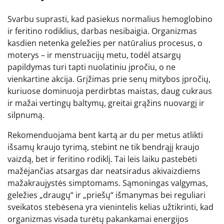
Svarbu suprasti, kad pasiekus normalius hemoglobino
ir feritino rodiklius, darbas nesibaigia. Organizmas
kasdien netenka geležies per natūralius procesus, o
moterys – ir menstruacijų metu, todėl atsargų
papildymas turi tapti nuolatiniu įpročiu, o ne
vienkartine akcija. Grįžimas prie senų mitybos įpročių,
kuriuose dominuoja perdirbtas maistas, daug cukraus
ir mažai vertingų baltymų, greitai grąžins nuovargį ir
silpnumą.
Rekomenduojama bent kartą ar du per metus atlikti
išsamų kraujo tyrimą, stebint ne tik bendrąjį kraujo
vaizdą, bet ir feritino rodiklį. Tai leis laiku pastebėti
mažėjančias atsargas dar neatsiradus akivaizdiems
mažakraujystės simptomams. Sąmoningas valgymas,
geležies „draugų“ ir „priešų“ išmanymas bei reguliari
sveikatos stebėsena yra vienintelis kelias užtikrinti, kad
organizmas visada turėtų pakankamai energijos