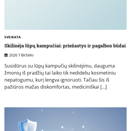
SVEIKATA
Skilinėja lūpų kampučiai: priežastys ir pagalbos būdai
2026 7 Birželio
Susidūrus su lūpų kampučių skilinėjimu, dauguma
žmonių iš pradžių tai laiko tik nedideliu kosmetiniu
nepatogumu, kurį lengva ignoruoti. Tačiau šis iš
pažiūros mažas diskomfortas, mediciniškai […]