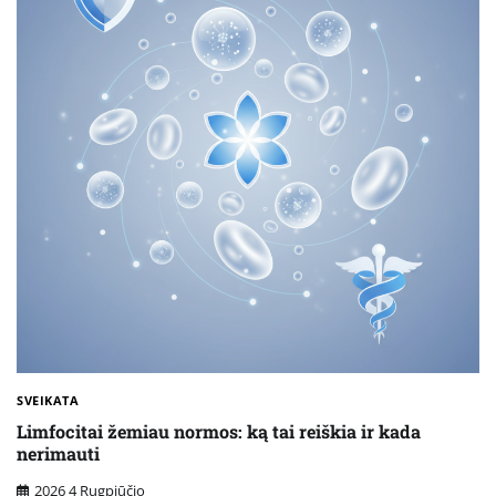
SVEIKATA
Limfocitai žemiau normos: ką tai reiškia ir kada
nerimauti
2026 4 Rugpjūčio