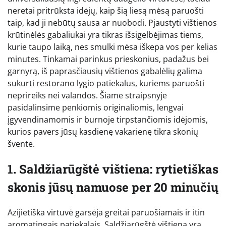
neretai pritrūksta idėjų, kaip šią liesą mėsą paruošti
taip, kad ji nebūtų sausa ar nuobodi. Pjaustyti vištienos
krūtinėlės gabaliukai yra tikras išsigelbėjimas tiems,
kurie taupo laiką, nes smulki mėsa iškepa vos per kelias
minutes. Tinkamai parinkus prieskonius, padažus bei
garnyrą, iš paprasčiausių vištienos gabalėlių galima
sukurti restorano lygio patiekalus, kuriems paruošti
neprireiks nei valandos. Šiame straipsnyje
pasidalinsime penkiomis originaliomis, lengvai
įgyvendinamomis ir burnoje tirpstančiomis idėjomis,
kurios pavers jūsų kasdienę vakarienę tikra skonių
švente.
1. Saldžiarūgštė vištiena: rytietiškas
skonis jūsų namuose per 20 minučių
Azijietiška virtuvė garsėja greitai paruošiamais ir itin
aromatingais patiekalais. Saldžiarūgštė vištiena yra