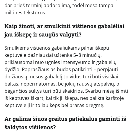
dar prieš terminį apdorojimą, todėl mėsa tampa
miltinės tekstūros.
Kaip žinoti, ar smulkinti vištienos gabalėliai
jau iškepę ir saugūs valgyti?
Smulkiems vištienos gabaliukams pilnai iškepti
keptuvėje dažniausiai užtenka 5–8 minučių,
priklausomai nuo ugnies intensyvumo ir gabalėlių
dydžio. Paprasčiausias būdas patikrinti – perpjauti
didžiausią mėsos gabalėlį. Jo vidus turi būti visiškai
baltas, nepermatomas, be jokių rausvų atspalvių, o
bėgančios sultys turi būti skaidrios. Svarbu mėsą išimti
iš keptuvės iškart, kai tik ji iškepa, nes palikta karštoje
keptuvėje ji ir toliau keps bei praras drėgmę.
Ar galima šiuos greitus patiekalus gaminti iš
šaldytos vištienos?