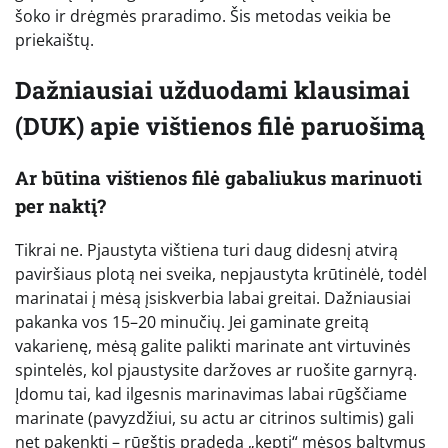
šoko ir drėgmės praradimo. Šis metodas veikia be
priekaištų.
Dažniausiai užduodami klausimai
(DUK) apie vištienos filė paruošimą
Ar būtina vištienos filė gabaliukus marinuoti
per naktį?
Tikrai ne. Pjaustyta vištiena turi daug didesnį atvirą
paviršiaus plotą nei sveika, nepjaustyta krūtinėlė, todėl
marinatai į mėsą įsiskverbia labai greitai. Dažniausiai
pakanka vos 15–20 minučių. Jei gaminate greitą
vakarienę, mėsą galite palikti marinate ant virtuvinės
spintelės, kol pjaustysite daržoves ar ruošite garnyrą.
Įdomu tai, kad ilgesnis marinavimas labai rūgščiame
marinate (pavyzdžiui, su actu ar citrinos sultimis) gali
net pakenkti – rūgštis pradeda „kepti“ mėsos baltymus