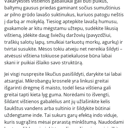
Vakarykštės vištienos gabaliukai gali būti puikus,
baltymų gausus priedas gaminant sočius sumuštinius
ar pilno grūdo lavašo suktinukus, kuriuos patogu neštis
į darbą ar mokyklą. Tiesiog aptepkite lavašą humusu,
gvakamole ar kitu mėgstamu užtepu, sudėkite likusią
vištieną, įdėkite daug šviežių daržovių (pavyzdžiui,
traškių salotų lapų, smulkiai tarkuotų morkų, agurkų) ir
tvirtai susukite. Mėsos tokiu atveju net nereikia šildyti –
atvėsusi vištiena tokiuose patiekaluose būna labai
skani ir puikiai išlaiko savo struktūrą.
Jei visgi nuspręsite likučius pasišildyti, darykite tai labai
atsargiai. Mikrobangų krosnelė yra linkusi greitai
išgarinti drėgmę iš maisto, todėl liesa vištiena gali
greitai tapti kieta lyg guma. Norėdami to išvengti,
šildant vištienos gabalėlius ant jų užlašinkite kelis
šaukštus vandens arba sultinio ir šildykite būtinai
uždengtame inde. Tai sukurs garų efektą indo viduje,
kuris sugrąžins mėsai prarastą minkštumą. Naudodami