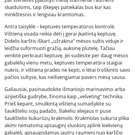
skaiduloms, taip iškepęs patiekalas bus kur kas
minkštesnis ir lengviau kramtomas.
Antra taisyklė – keptuvės temperatūros kontrolė.
Vištieną visada reikia dėti į gerai įkaitintą keptuvę.
Didelis karštis iškart „užrakina“ mėsos sultis viduje ir
leidžia suformuoti gražią, auksinę plutelę. Tačiau
venkite perkrauti keptuvę. Jei sudėsite per daug mėsos
gabalėlių vienu metu, keptuvės temperatūra staigiai
nukris, ir vištiena pradės ne kepti, o lėtai troškintis savo
pačios sultyse, kas neišvengiamai pavers mėsą sausa.
Galiausiai, pasinaudokite išmaniojo marinavimo arba
azijietiška gudrybe, žinoma kaip „velveting“ technika.
Prieš kepant, smulkintą vištieną sumaišykite su
šaukšteliu sojų padažo, šlakeliu aliejaus ir puse
šaukštelio kukurūzų krakmolo. Krakmolas sukuria plika
akimi nematomą apsauginį sluoksnį aplink kiekvieną
gabalėlį, apsaugodamas jautrų raumenį nuo karščio