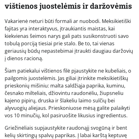
vištienos juostelėmis ir daržovėmis
Vakarienė neturi būti formali ar nuobodi. Meksikietiški
fajitas yra interaktyvus, įtraukiantis maistas, kai
kiekvienas šeimos narys gali pats susikonstruoti savo
tobulą porciją tiesiai prie stalo. Be to, tai vienas
geriausių būdų nepastebimai įtraukti daugiau daržovių
į dienos racioną.
Šiam patiekalui vištienos filė pjaustykite ne kubeliais, o
pailgomis juostelėmis. Jas giliai įtrinkite meksikietiškų
prieskonių mišiniu: malta saldžiąja paprika, kuminu,
česnako milteliais, džiovintu raudonėliu, žiupsneliu
kajeno pipirų, druska ir šlakeliu laimo sulčių bei
alyvuogių aliejaus. Prieskoniuose mėsą galite palaikyti
vos 10 minučių, kol pasiruošite likusius ingredientus.
Griežinėliais supjaustykite raudonąjį svogūną ir bent
kelių skirtingų spalvų paprikas. Į labai karštą keptuvę