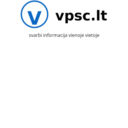
Skip
to
content
svarbi informacija vienoje vietoje