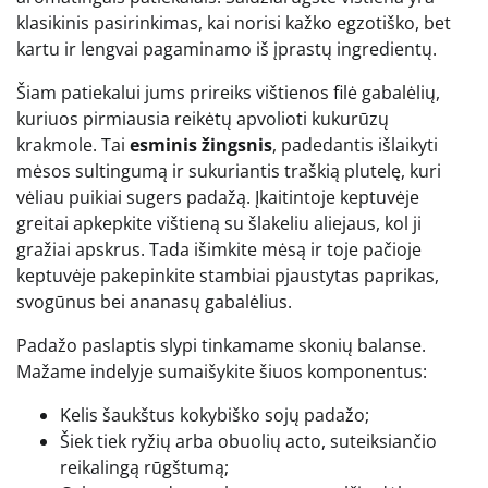
klasikinis pasirinkimas, kai norisi kažko egzotiško, bet
kartu ir lengvai pagaminamo iš įprastų ingredientų.
Šiam patiekalui jums prireiks vištienos filė gabalėlių,
kuriuos pirmiausia reikėtų apvolioti kukurūzų
krakmole. Tai
esminis žingsnis
, padedantis išlaikyti
mėsos sultingumą ir sukuriantis traškią plutelę, kuri
vėliau puikiai sugers padažą. Įkaitintoje keptuvėje
greitai apkepkite vištieną su šlakeliu aliejaus, kol ji
gražiai apskrus. Tada išimkite mėsą ir toje pačioje
keptuvėje pakepinkite stambiai pjaustytas paprikas,
svogūnus bei ananasų gabalėlius.
Padažo paslaptis slypi tinkamame skonių balanse.
Mažame indelyje sumaišykite šiuos komponentus:
Kelis šaukštus kokybiško sojų padažo;
Šiek tiek ryžių arba obuolių acto, suteiksiančio
reikalingą rūgštumą;