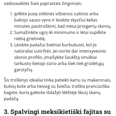
vadovaukitės šiais paprastais žingsniais:
Įpilkite pusę stiklinės vištienos sultinio arba
baltojo sauso vyno ir leiskite skysčiui kelias
minutes pasitroškinti, kad mėsa prisigertų skonių.
Sumažinkite ugnį iki minimumo ir lėtai supilkite
riebią grietinėlę.
Leiskite padažui švelniai burbuliuoti, kol jis
natūraliai sutirštės. Jei norite dar intensyvesnio
skonio profilio, įmaišykite šaukštą smulkiai
tarkuoto kietojo sūrio arba šiek tiek grūdėtųjų
garstyčių.
Šis troškinys idealiai tinka patiekti kartu su makaronais,
bulvių koše arba tiesiog su šviežia, traškia prancūziška
bagete, kuria galėsite išdažyti lėkštėje likusį skanų
padažą.
3. Spalvingi meksikietiški fajitas su