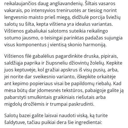
reikalaujančios daug angliavandenių. Šiltais vasaros
vakarais, po intensyvios treniruotės ar tiesiog norint
lengvesnio maisto prieš miegą, didžiulė porcija šviežių
salotų su šilta, kepta vištiena yra idealus variantas.
Vištienos gabaliukai salotoms suteikia reikalingo
sotumo jausmo, o teisingai parinktas padažas sujungia
visus komponentus į vientisą skonio harmoniją.
Vištienos filė gabalėlius pagardinkite druska, pipirais,
saldžiąja paprika ir žiupsneliu džiovintų žolelių. Kepkite
juos keptuvėje, kol gražiai apskrus iš visų pusių, arba,
jei norite dar sveikesnio varianto, iškepkite orkaitėje
ant kepimo popieriaus visai be papildomų riebalų. Kad
mėsa būtų dar įdomesnės tekstūros, pabaigoje galite ją
pabarstyti smulkintais graikiniais riešutais arba
migdolų drožlėmis ir trumpai paskrudinti.
Salotų bazei galite laisvai naudoti viską, ką turite
šaldytuve, tačiau puikiai dera šie ingredientai: