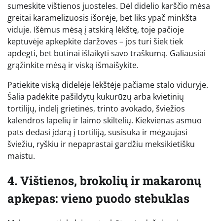
sumeskite vištienos juosteles. Dėl didelio karščio mėsa
greitai karamelizuosis išorėje, bet liks ypač minkšta
viduje. Išėmus mėsą į atskirą lėkštę, toje pačioje
keptuvėje apkepkite daržoves – jos turi šiek tiek
apdegti, bet būtinai išlaikyti savo traškumą. Galiausiai
grąžinkite mėsą ir viską išmaišykite.
Patiekite viską didelėje lėkštėje pačiame stalo viduryje.
Šalia padėkite pašildytų kukurūzų arba kvietinių
tortilijų, indelį grietinės, trinto avokado, šviežios
kalendros lapelių ir laimo skiltelių. Kiekvienas asmuo
pats dedasi įdarą į tortiliją, susisuka ir mėgaujasi
šviežiu, ryškiu ir nepaprastai gardžiu meksikietišku
maistu.
4. Vištienos, brokolių ir makaronų
apkepas: vieno puodo stebuklas