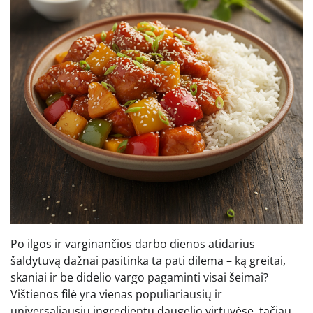
Po ilgos ir varginančios darbo dienos atidarius
šaldytuvą dažnai pasitinka ta pati dilema – ką greitai,
skaniai ir be didelio vargo pagaminti visai šeimai?
Vištienos filė yra vienas populiariausių ir
universaliausių ingredientų daugelio virtuvėse, tačiau