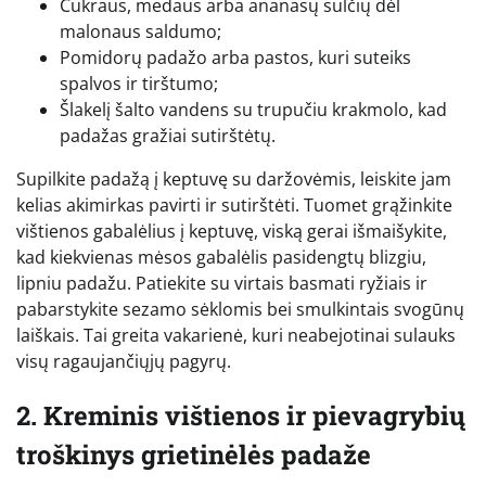
Cukraus, medaus arba ananasų sulčių dėl
malonaus saldumo;
Pomidorų padažo arba pastos, kuri suteiks
spalvos ir tirštumo;
Šlakelį šalto vandens su trupučiu krakmolo, kad
padažas gražiai sutirštėtų.
Supilkite padažą į keptuvę su daržovėmis, leiskite jam
kelias akimirkas pavirti ir sutirštėti. Tuomet grąžinkite
vištienos gabalėlius į keptuvę, viską gerai išmaišykite,
kad kiekvienas mėsos gabalėlis pasidengtų blizgiu,
lipniu padažu. Patiekite su virtais basmati ryžiais ir
pabarstykite sezamo sėklomis bei smulkintais svogūnų
laiškais. Tai greita vakarienė, kuri neabejotinai sulauks
visų ragaujančiųjų pagyrų.
2. Kreminis vištienos ir pievagrybių
troškinys grietinėlės padaže