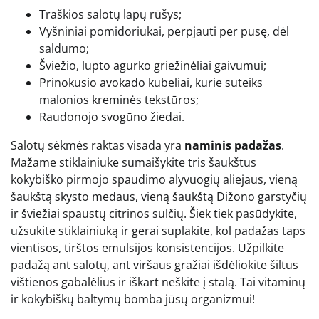
Traškios salotų lapų rūšys;
Vyšniniai pomidoriukai, perpjauti per pusę, dėl
saldumo;
Šviežio, lupto agurko griežinėliai gaivumui;
Prinokusio avokado kubeliai, kurie suteiks
malonios kreminės tekstūros;
Raudonojo svogūno žiedai.
Salotų sėkmės raktas visada yra
naminis padažas
.
Mažame stiklainiuke sumaišykite tris šaukštus
kokybiško pirmojo spaudimo alyvuogių aliejaus, vieną
šaukštą skysto medaus, vieną šaukštą Dižono garstyčių
ir šviežiai spaustų citrinos sulčių. Šiek tiek pasūdykite,
užsukite stiklainiuką ir gerai suplakite, kol padažas taps
vientisos, tirštos emulsijos konsistencijos. Užpilkite
padažą ant salotų, ant viršaus gražiai išdėliokite šiltus
vištienos gabalėlius ir iškart neškite į stalą. Tai vitaminų
ir kokybiškų baltymų bomba jūsų organizmui!