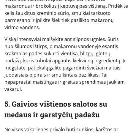
makaronus ir brokolius į keptuvę pas vištieną. Pridėkite
kelis šaukštus kreminio sūrio, smulkiai tarkuoto
parmezano ir įpilkite šiek tiek pasilikto makaronų
virimo vandens.
Viską intensyviai maišykite ant silpnos ugnies. Sūris
nuo šilumos ištirps, o makaronų vandenyje esantis
krakmolas padės sukurti vientisą, blizgų, glotnų
padažą, kuris tobulai apgaubs kiekvieną ingredientą. Jei
mėgstate, patiekalą galite pagardinti šviežiai maltais
juodaisiais pipirais ir smulkintais bazilikais. Tai
nepaprastai maistingas ir greitas sprendimas jaukiam
vakarui.
5. Gaivios vištienos salotos su
medaus ir garstyčių padažu
Ne visos vakarienės privalo būti sunkios, karštos ar