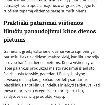
sumaišyti su trupučiu majonezo ar graikiško jogurto,
ruošiant tepamą vištienos masę sumuštiniams.
Praktiški patarimai vištienos
likučių panaudojimui kitos dienos
pietums
Gaminant greitą vakarienę, dažnai verta sąmoningai
paruošti šiek tiek didesnį maisto kiekį, kad liktų porcija
ar dvi sekančios dienos pietums. Kepta vištiena yra
labai palankus produktas maisto ruošimui iš anksto.
Svarbiausia taisyklė, padedanti išlaikyti kokybę –
atvėsusį maistą kuo greičiau perdėti į sandarius
plastikinius ar stiklinius indelius ir laikyti šaldytuve, kad
mėsa neprarastų drėgmės ir neprisigertų kitų
šaldytuve esančių produktų kvapų.