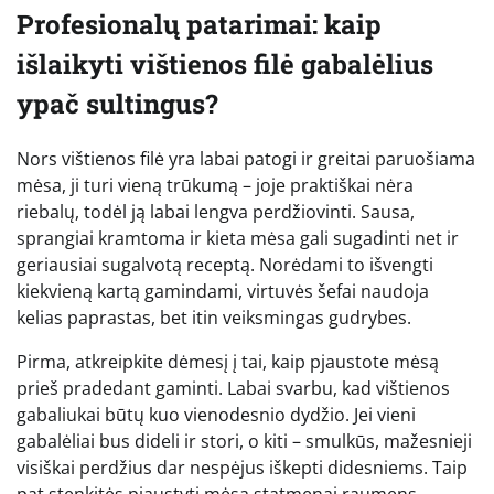
Profesionalų patarimai: kaip
išlaikyti vištienos filė gabalėlius
ypač sultingus?
Nors vištienos filė yra labai patogi ir greitai paruošiama
mėsa, ji turi vieną trūkumą – joje praktiškai nėra
riebalų, todėl ją labai lengva perdžiovinti. Sausa,
sprangiai kramtoma ir kieta mėsa gali sugadinti net ir
geriausiai sugalvotą receptą. Norėdami to išvengti
kiekvieną kartą gamindami, virtuvės šefai naudoja
kelias paprastas, bet itin veiksmingas gudrybes.
Pirma, atkreipkite dėmesį į tai, kaip pjaustote mėsą
prieš pradedant gaminti. Labai svarbu, kad vištienos
gabaliukai būtų kuo vienodesnio dydžio. Jei vieni
gabalėliai bus dideli ir stori, o kiti – smulkūs, mažesnieji
visiškai perdžius dar nespėjus iškepti didesniems. Taip
pat stenkitės pjaustyti mėsą statmenai raumens