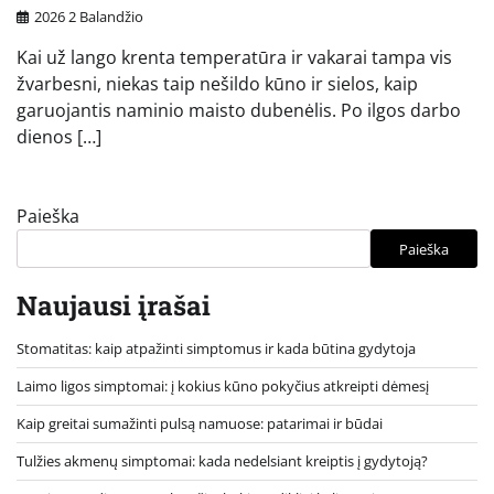
2026 2 Balandžio
Kai už lango krenta temperatūra ir vakarai tampa vis
žvarbesni, niekas taip nešildo kūno ir sielos, kaip
garuojantis naminio maisto dubenėlis. Po ilgos darbo
dienos […]
Paieška
Paieška
Naujausi įrašai
Stomatitas: kaip atpažinti simptomus ir kada būtina gydytoja
Laimo ligos simptomai: į kokius kūno pokyčius atkreipti dėmesį
Kaip greitai sumažinti pulsą namuose: patarimai ir būdai
Tulžies akmenų simptomai: kada nedelsiant kreiptis į gydytoją?