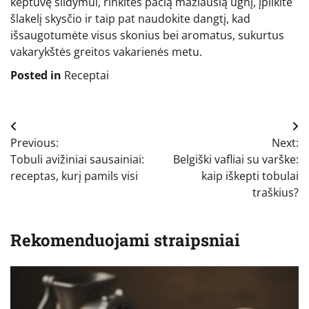
keptuvę šildymui, rinkitės pačią mažiausią ugnį, įpilkite
šlakelį skysčio ir taip pat naudokite dangtį, kad
išsaugotumėte visus skonius bei aromatus, sukurtus
vakarykštės greitos vakarienės metu.
Posted in
Receptai
Navigacija
Previous:
Next:
tarp
Tobuli avižiniai sausainiai:
Belgiški vafliai su varške:
įrašų
receptas, kurį pamils visi
kaip iškepti tobulai
traškius?
Rekomenduojami straipsniai