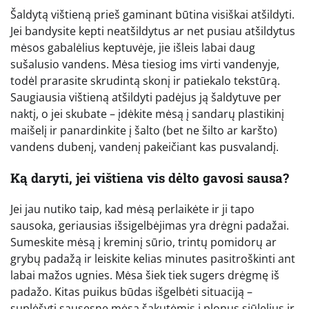
Šaldytą vištieną prieš gaminant būtina visiškai atšildyti.
Jei bandysite kepti neatšildytus ar net pusiau atšildytus
mėsos gabalėlius keptuvėje, jie išleis labai daug
sušalusio vandens. Mėsa tiesiog ims virti vandenyje,
todėl prarasite skrudintą skonį ir patiekalo tekstūrą.
Saugiausia vištieną atšildyti padėjus ją šaldytuve per
naktį, o jei skubate – įdėkite mėsą į sandarų plastikinį
maišelį ir panardinkite į šalto (bet ne šilto ar karšto)
vandens dubenį, vandenį pakeičiant kas pusvalandį.
Ką daryti, jei vištiena vis dėlto gavosi sausa?
Jei jau nutiko taip, kad mėsą perlaikėte ir ji tapo
sausoka, geriausias išsigelbėjimas yra drėgni padažai.
Sumeskite mėsą į kreminį sūrio, trintų pomidorų ar
grybų padažą ir leiskite kelias minutes pasitroškinti ant
labai mažos ugnies. Mėsa šiek tiek sugers drėgmę iš
padažo. Kitas puikus būdas išgelbėti situaciją –
suplėšyti sausesnę mėsą šakutėmis į plonus siūlelius ir