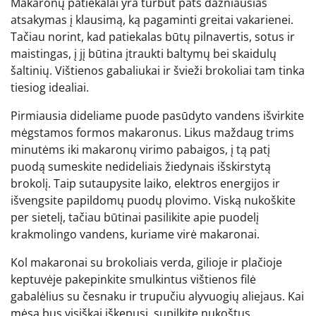
Makaronų patiekalai yra turbūt pats dažniausias
atsakymas į klausimą, ką pagaminti greitai vakarienei.
Tačiau norint, kad patiekalas būtų pilnavertis, sotus ir
maistingas, į jį būtina įtraukti baltymų bei skaidulų
šaltinių. Vištienos gabaliukai ir švieži brokoliai tam tinka
tiesiog idealiai.
Pirmiausia dideliame puode pasūdyto vandens išvirkite
mėgstamos formos makaronus. Likus maždaug trims
minutėms iki makaronų virimo pabaigos, į tą patį
puodą sumeskite nedideliais žiedynais išskirstytą
brokolį. Taip sutaupysite laiko, elektros energijos ir
išvengsite papildomų puodų plovimo. Viską nukoškite
per sietelį, tačiau būtinai pasilikite apie puodelį
krakmolingo vandens, kuriame virė makaronai.
Kol makaronai su brokoliais verda, gilioje ir plačioje
keptuvėje pakepinkite smulkintus vištienos filė
gabalėlius su česnaku ir trupučiu alyvuogių aliejaus. Kai
mėsa bus visiškai iškepusi, supilkite nukoštus