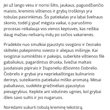
Jei už lango vėsu ir norisi šilto, jaukaus, paguodžiančio
maisto, kreminis vištienos ir grybų troškinys yra
tobulas pasirinkimas. Šis patiekalas yra labai švelnaus
skonio, todėl jį ypač mėgsta vaikai, o paruošimo
procesas reikalauja vos vienos keptuvės, kas reiškia
daug mažiau nešvarių indų po sočios vakarienės.
Pradėkite nuo smulkiai pjaustyto svogūno ir česnako
skiltelės pakepinimo sviesto ir aliejaus mišinyje. Kai
svogūnai suminkštės ir pakvips, suberkite vištienos filė
gabaliukus, pagardintus druska, šviežiai maltais
juodaisiais pipirais ir žiupsneliu džiovinto čiobrelio.
Čiobrelis ir grybai yra nepriekaištingas kulinarinis
derinys, suteikiantis patiekalui miško aromatą. Mėsai
pabaltavus, sudėkite griežinėliais pjaustytus
pievagrybius. Kepkite ant vidutinės ugnies, kol grybai
išleis savo sultis ir jos nugaruos.
Norėdami sukurti tobulą kreminę tekstūrą,