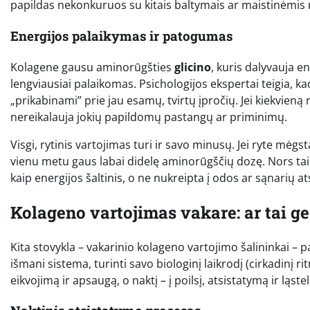
papildas nekonkuruos su kitais baltymais ar maistinėmi
Energijos palaikymas ir patogumas
Kolagene gausu aminorūgšties
glicino
, kuris dalyvauja e
lengviausiai palaikomas. Psichologijos ekspertai teigia, k
„prikabinami” prie jau esamų, tvirtų įpročių. Jei kiekvieną r
nereikalauja jokių papildomų pastangų ar priminimų.
Visgi, rytinis vartojimas turi ir savo minusų. Jei ryte mė
vienu metu gaus labai didelę aminorūgščių dozę. Nors tai 
kaip energijos šaltinis, o ne nukreipta į odos ar sąnarių a
Kolageno vartojimas vakare: ar tai g
Kita stovykla – vakarinio kolageno vartojimo šalininkai 
išmani sistema, turinti savo biologinį laikrodį (cirkadinį r
eikvojimą ir apsaugą, o naktį – į poilsį, atsistatymą ir ląste