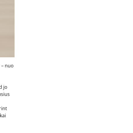
r – nuo
d jo
usius
rint
kai