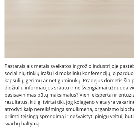
Pastaraisiais metais sveikatos ir grožio industrijoje pas
socialinių tinklų įrašų iki mokslinių konferencijų, o pardu
kapsulių, gėrimų ar net guminukų. Pradėjus domėtis šio p
didžiuliu informacijos srautu ir neišvengiamai užduoda vi
pasisavinimas būtų maksimalus? Vieni ekspertai ir entuziast
rezultatus, kiti gi tvirtai tiki, jog kolageno vieta yra vakar
atrodyti kaip nereikšminga smulkmena, organizmo biochem
priimti teisingą sprendimą ir nešvaistyti pinigų veltui, būt
svarbų baltymą.