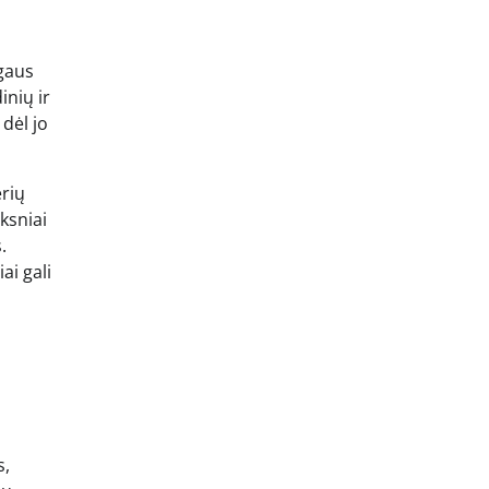
gaus
inių ir
dėl jo
rių
ksniai
.
ai gali
s,