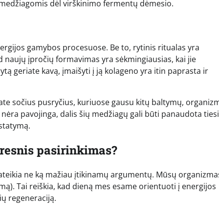
s medžiagomis dėl virškinimo fermentų dėmesio.
nergijos gamybos procesuose. Be to, rytinis ritualas yra
ad naujų įpročių formavimas yra sėkmingiausias, kai jie
ytą geriate kavą, įmaišyti į ją kolageno yra itin paprasta ir
gstate sočius pusryčius, kuriuose gausu kitų baltymų, organiz
nėra pavojinga, dalis šių medžiagų gali būti panaudota ties
tstatymą.
eresnis pasirinkimas?
– pateikia ne ką mažiau įtikinamų argumentų. Mūsų organizma
itmą). Tai reiškia, kad dieną mes esame orientuoti į energijos
lių regeneraciją.