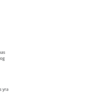
mas
iog
s yra