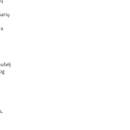
ių
narių
ra
ušelį
iog
s,