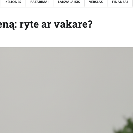
KELIONĖS
PATARIMAI
LAISVALAIKIS
VERSLAS
FINANSAI
eną: ryte ar vakare?