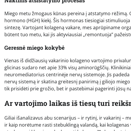
Naktinis atsistatymo procesas
Miego metu žmogaus kūnas pereina į atstatymo rėžimą. Gi
hormono (HGH) kiekį. Šis hormonas tiesiogiai stimuliuoja a
sintezę. Vartojant kolageną vakare, mes aprūpiname or
būtent tuo metu, kai jis aktyviausiai „remontuoja” pažeist
Geresnė miego kokybė
Vienas iš didžiausių vakarinio kolageno vartojimo privalu
glicinas sudaro net apie 33% visų aminorūgščių. Klinikiniai
neuromediatorius centrinėje nervų sistemoje. Jis padeda
nervų sistemą ir skatina greitesnį panirimą į giliojo mieg
tik prisidėti prie grožio, bet ir pastebimai pagerinti jūsų n
Ar vartojimo laikas iš tiesų turi rei
Giliai išanalizavus abu scenarijus – ir rytinį, ir vakarinį –
ir kaip norėtume rasti stebuklingą valandą, kai kolagenas ve