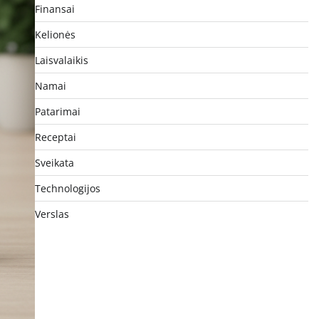
Finansai
Kelionės
Laisvalaikis
Namai
Patarimai
Receptai
Sveikata
Technologijos
Verslas