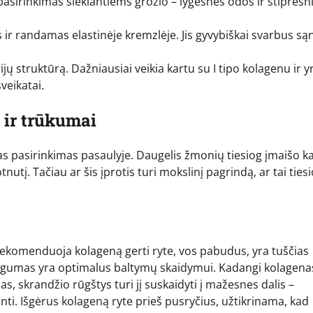
s pasirinkimas siekiantiems grožio – lygesnės odos ir stipresn
s ir randamas elastinėje kremzlėje. Jis gyvybiškai svarbus są
ų struktūrą. Dažniausiai veikia kartu su I tipo kolagenu ir y
veikatai.
 ir trūkumai
as pasirinkimas pasaulyje. Daugelis žmonių tiesiog įmaišo ka
nutį. Tačiau ar šis įprotis turi mokslinį pagrindą, ar tai ties
s rekomenduoja kolageną gerti ryte, vos pabudus, yra tuščias
štingumas yra optimalus baltymų skaidymui. Kadangi kolagena
as, skrandžio rūgštys turi jį suskaidyti į mažesnes dalis –
ti. Išgėrus kolageną ryte prieš pusryčius, užtikrinama, kad