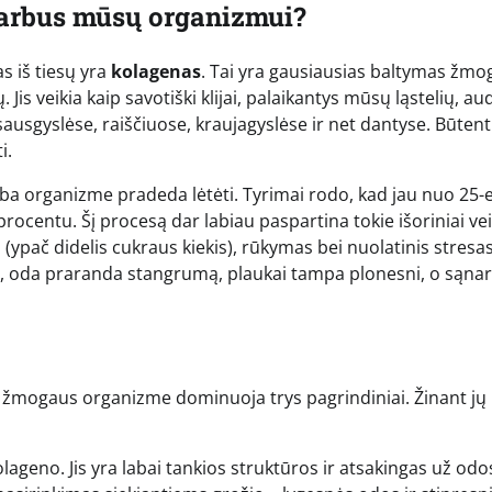
svarbus mūsų organizmui?
s iš tiesų yra
kolagenas
. Tai yra gausiausias baltymas žmo
is veikia kaip savotiški klijai, palaikantys mūsų ląstelių, aud
sgyslėse, raiščiuose, kraujagyslėse ir net dantyse. Būtent 
i.
 organizme pradeda lėtėti. Tyrimai rodo, kad jau nuo 25-e
entu. Šį procesą dar labiau paspartina tokie išoriniai vei
a (ypač didelis cukraus kiekis), rūkymas bei nuolatinis stresas
, oda praranda stangrumą, plaukai tampa plonesni, o sąnari
 žmogaus organizme dominuoja trys pagrindiniai. Žinant jų
geno. Jis yra labai tankios struktūros ir atsakingas už odo