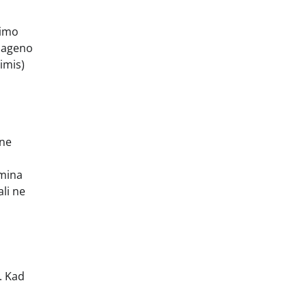
gimo
olageno
imis)
ene
amina
ali ne
s. Kad