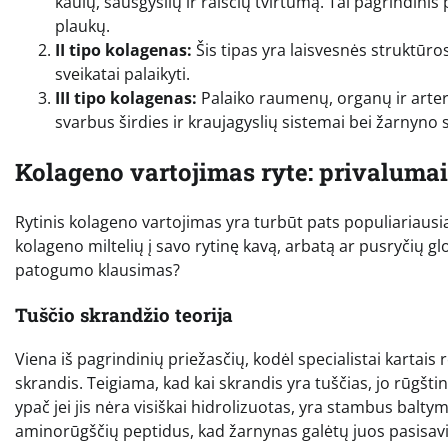
kaulų, sausgyslių ir raiščių tvirtumą. Tai pagrindini
plaukų.
II tipo kolagenas:
Šis tipas yra laisvesnės struktūro
sveikatai palaikyti.
III tipo kolagenas:
Palaiko raumenų, organų ir arterij
svarbus širdies ir kraujagyslių sistemai bei žarnyno s
Kolageno vartojimas ryte: privalumai
Rytinis kolageno vartojimas yra turbūt pats populiariausi
kolageno miltelių į savo rytinę kavą, arbatą ar pusryčių glot
patogumo klausimas?
Tuščio skrandžio teorija
Viena iš pagrindinių priežasčių, kodėl specialistai kartai
skrandis. Teigiama, kad kai skrandis yra tuščias, jo rūg
ypač jei jis nėra visiškai hidrolizuotas, yra stambus baltym
aminorūgščių peptidus, kad žarnynas galėtų juos pasisavin