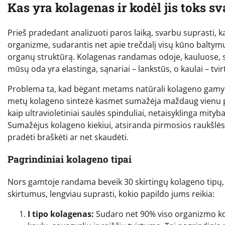
Kas yra kolagenas ir kodėl jis toks 
Prieš pradedant analizuoti paros laiką, svarbu suprasti, ka
organizme, sudarantis net apie trečdalį visų kūno baltymų. J
organų struktūrą. Kolagenas randamas odoje, kauluose, sau
mūsų oda yra elastinga, sąnariai – lankstūs, o kaulai – tvirt
Problema ta, kad bėgant metams natūrali kolageno gamyba
metų kolageno sintezė kasmet sumažėja maždaug vienu proc
kaip ultravioletiniai saulės spinduliai, netaisyklinga mityb
Sumažėjus kolageno kiekiui, atsiranda pirmosios raukšlės
pradėti braškėti ar net skaudėti.
Pagrindiniai kolageno tipai
Nors gamtoje randama beveik 30 skirtingų kolageno tipų,
skirtumus, lengviau suprasti, kokio papildo jums reikia:
I tipo kolagenas:
Sudaro net 90% viso organizmo kola