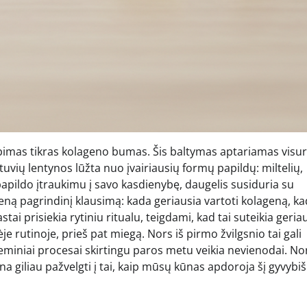
tebimas tikras kolageno bumas. Šis baltymas aptariamas visu
otuvių lentynos lūžta nuo įvairiausių formų papildų: miltelių,
apildo įtraukimu į savo kasdienybę, daugelis susiduria su
eną pagrindinį klausimą: kada geriausia vartoti kolageną, ka
ai prisiekia rytiniu ritualu, teigdami, kad tai suteikia geria
inėje rutinoje, prieš pat miegą. Nors iš pirmo žvilgsnio tai gali
iniai procesai skirtingu paros metu veikia nevienodai. No
ina giliau pažvelgti į tai, kaip mūsų kūnas apdoroja šį gyvybiš