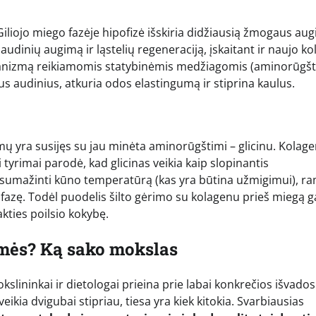
liojo miego fazėje hipofizė išskiria didžiausią žmogaus au
udinių augimą ir ląstelių regeneraciją, įskaitant ir naujo k
ganizmą reikiamomis statybinėmis medžiagomis (aminorūgšt
us audinius, atkuria odos elastingumą ir stiprina kaulus.
mų yra susijęs su jau minėta aminorūgštimi – glicinu. Kolag
 tyrimai parodė, kad glicinas veikia kaip slopinantis
 sumažinti kūno temperatūrą (kas yra būtina užmigimui), r
o fazę. Todėl puodelis šilto gėrimo su kolagenu prieš miegą g
akties poilsio kokybę.
kšmės? Ką sako mokslas
 mokslininkai ir dietologai prieina prie labai konkrečios išvado
ikia dvigubai stipriau, tiesa yra kiek kitokia. Svarbiausias