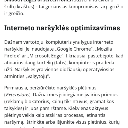
šriftų kraštus) – tai geriausias kompromisas tarp grožio
ir greičio.
Interneto naršyklės optimizavimas
Dažnam vartotojui kompiuteris yra lygus interneto
naršyklei. Jei naudojate „Google Chrome”, „Mozilla
Firefox” ar „Microsoft Edge”, tikriausiai pastebėjote, kad
atidarius daug kortelių (tabs), kompiuteris pradeda
ūžti. Naršyklės yra vienos didžiausių operatyviosios
atminties „valgytojų”.
Pirmiausia, peržiūrėkite naršyklės plėtinius
(
Extensions
). Dažnai mes įsidiegiame įvairius priedus
(reklamų blokatorius, kainų tikrintuvus, gramatikos
taisykles) ir juos pamirštame. Kiekvienas aktyvus
plėtinys veikia kaip atskiras procesas, lėtinantis
naršymą. Ištrinkite arba išjunkite visus plėtinius, kurių