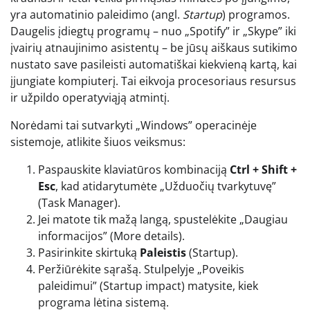
yra automatinio paleidimo (angl.
Startup
) programos.
Daugelis įdiegtų programų – nuo „Spotify” ir „Skype” iki
įvairių atnaujinimo asistentų – be jūsų aiškaus sutikimo
nustato save pasileisti automatiškai kiekvieną kartą, kai
įjungiate kompiuterį. Tai eikvoja procesoriaus resursus
ir užpildo operatyviąją atmintį.
Norėdami tai sutvarkyti „Windows” operacinėje
sistemoje, atlikite šiuos veiksmus:
Paspauskite klaviatūros kombinaciją
Ctrl + Shift +
Esc
, kad atidarytumėte „Užduočių tvarkytuvę”
(Task Manager).
Jei matote tik mažą langą, spustelėkite „Daugiau
informacijos” (More details).
Pasirinkite skirtuką
Paleistis
(Startup).
Peržiūrėkite sąrašą. Stulpelyje „Poveikis
paleidimui” (Startup impact) matysite, kiek
programa lėtina sistemą.