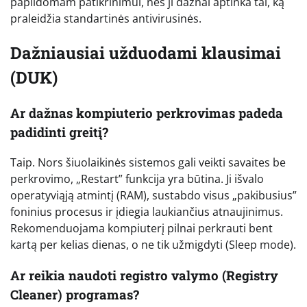
papildomam patikrinimui, nes ji dažnai aptinka tai, ką
praleidžia standartinės antivirusinės.
Dažniausiai užduodami klausimai
(DUK)
Ar dažnas kompiuterio perkrovimas padeda
padidinti greitį?
Taip. Nors šiuolaikinės sistemos gali veikti savaites be
perkrovimo, „Restart” funkcija yra būtina. Ji išvalo
operatyviąją atmintį (RAM), sustabdo visus „pakibusius”
foninius procesus ir įdiegia laukiančius atnaujinimus.
Rekomenduojama kompiuterį pilnai perkrauti bent
kartą per kelias dienas, o ne tik užmigdyti (Sleep mode).
Ar reikia naudoti registro valymo (Registry
Cleaner) programas?