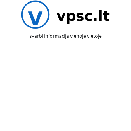
Skip
to
content
svarbi informacija vienoje vietoje