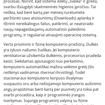
procesas. Norint, kad sistema išliktų „sveika” ir greita,
svarbu išsiugdyti skaitmeninės higienos įpročius. Tai
reiškia, kad bent kartą per mėnesį turėtumėte
peržiūrėti savo atsisiuntimų (Downloads) aplanką ir
ištrinti nereikalingus failus, patikrinti, ar neatsirado
naujų nepageidaujamų automatinio paleidimo
programų, ir reguliariai atnaujinti operacinę sistemą.
Verta prisiminti ir fizinę kompiuterio priežiūrą. Dulkės
yra tylusis našumo žudikas. Jei kompiuterio
ventiliatoriai užsikemša dulkėmis, procesorius pradeda
kaisti. Siekdamas apsisaugoti nuo perkaitimo,
kompiuteris automatiškai mažina veikimo greitį (šis
reiškinys vadinamas
thermal throttling
). Todėl
stacionaraus kompiuterio korpuso išvalymas
suspaustu oru arba nešiojamojo kompiuterio aušinimo
angų prapūtimas bent kartą per pusmetį yra tokia pat
svarbi procedūra, kaip ir programinės įrangos
tvarkymas. Sujungę programinį valymą su fizine