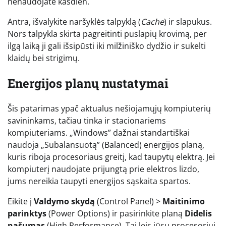
nenaudojate kasdien.
Antra, išvalykite naršyklės talpyklą (
Cache
) ir slapukus.
Nors talpykla skirta pagreitinti puslapių krovimą, per
ilgą laiką ji gali išsipūsti iki milžiniško dydžio ir sukelti
klaidų bei strigimų.
Energijos planų nustatymai
Šis patarimas ypač aktualus nešiojamųjų kompiuterių
savininkams, tačiau tinka ir stacionariems
kompiuteriams. „Windows” dažnai standartiškai
naudoja „Subalansuotą” (Balanced) energijos planą,
kuris riboja procesoriaus greitį, kad taupytų elektrą. Jei
kompiuterį naudojate prijungtą prie elektros lizdo,
jums nereikia taupyti energijos sąskaita spartos.
Eikite į
Valdymo skydą
(Control Panel) >
Maitinimo
parinktys
(Power Options) ir pasirinkite planą
Didelis
našumas
(High Performance). Tai leis jūsų procesoriui