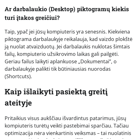
Ar darbalaukio (Desktop) piktogramų kiekis
turi įtakos greičiui?
Taip, ypač jei jūsų kompiuteris yra senesnis. Kiekviena
piktograma darbalaukyje reikalauja, kad vaizdo plokštė
ją nuolat atvaizduotų. Jei darbalaukis nuklotas šimtais
failų, kompiuterio užsikrovimo laikas gali pailgėti.
Geriau failus laikyti aplankuose „Dokumentai”, o
darbalaukyje palikti tik būtiniausias nuorodas
(Shortcuts).
Kaip išlaikyti pasiektą greitį
ateityje
Pritaikius visus aukščiau išvardintus patarimus, jūsų
kompiuteris turėtų veikti pastebimai sparčiau. Tačiau
optimizacija nėra vienkartinis veiksmas – tai nuolatinis