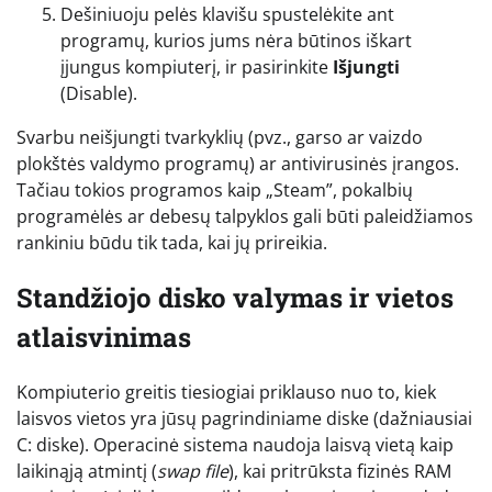
Dešiniuoju pelės klavišu spustelėkite ant
programų, kurios jums nėra būtinos iškart
įjungus kompiuterį, ir pasirinkite
Išjungti
(Disable).
Svarbu neišjungti tvarkyklių (pvz., garso ar vaizdo
plokštės valdymo programų) ar antivirusinės įrangos.
Tačiau tokios programos kaip „Steam”, pokalbių
programėlės ar debesų talpyklos gali būti paleidžiamos
rankiniu būdu tik tada, kai jų prireikia.
Standžiojo disko valymas ir vietos
atlaisvinimas
Kompiuterio greitis tiesiogiai priklauso nuo to, kiek
laisvos vietos yra jūsų pagrindiniame diske (dažniausiai
C: diske). Operacinė sistema naudoja laisvą vietą kaip
laikinąją atmintį (
swap file
), kai pritrūksta fizinės RAM