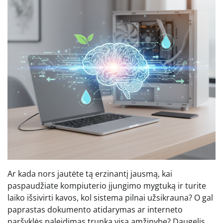
Ar kada nors jautėte tą erzinantį jausmą, kai
paspaudžiate kompiuterio įjungimo mygtuką ir turite
laiko išsivirti kavos, kol sistema pilnai užsikrauna? O gal
paprastas dokumento atidarymas ar interneto
naršyklės paleidimas trunka visą amžinybę? Daugelis