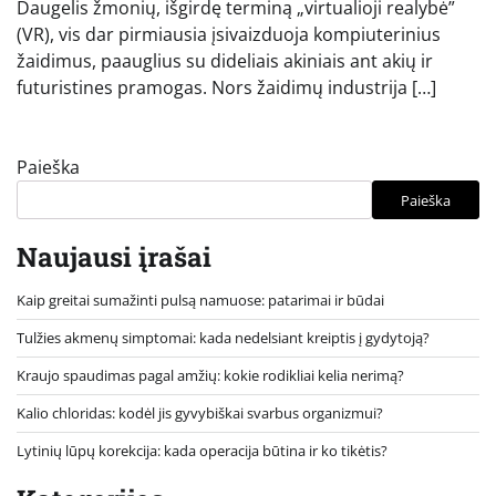
Daugelis žmonių, išgirdę terminą „virtualioji realybė”
(VR), vis dar pirmiausia įsivaizduoja kompiuterinius
žaidimus, paauglius su dideliais akiniais ant akių ir
futuristines pramogas. Nors žaidimų industrija […]
Paieška
Paieška
Naujausi įrašai
Kaip greitai sumažinti pulsą namuose: patarimai ir būdai
Tulžies akmenų simptomai: kada nedelsiant kreiptis į gydytoją?
Kraujo spaudimas pagal amžių: kokie rodikliai kelia nerimą?
Kalio chloridas: kodėl jis gyvybiškai svarbus organizmui?
Lytinių lūpų korekcija: kada operacija būtina ir ko tikėtis?