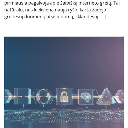
pirmiausia pagalvoja apie žaibišką interneto greitį. Tai
natūralu, nes kiekviena nauja ryšio karta žadėjo
greitesnį duomenų atsisiuntimą, sklandesnį […]