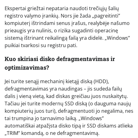
Ekspertai griežtai nepataria naudoti trečiųjų šalių
registro valymo įrankių. Nors jie žada „pagreitinti”
kompiuterį ištrindami senus įrašus, realybėje našumo
prieaugis yra nulinis, o rizika sugadinti operacinę
sistemą ištrinant reikalingą failą yra didelė. „Windows”
puikiai tvarkosi su registru pati.
Kuo skiriasi disko defragmentavimas ir
optimizavimas?
Jei turite senąjį mechaninį kietąjį diską (HDD),
defragmentavimas yra naudingas – jis sudeda failų
dalis į vieną vietą, kad diskas greičiau juos nuskaitytų.
Tačiau jei turite modernų SSD diską (o dauguma naujų
kompiuterių juos turi), defragmentuoti jo negalima, nes
tai trumpina jo tarnavimo laiką. „Windows”
automatiškai atpažįsta disko tipą ir SSD diskams atlieka
„TRIM” komandą, o ne defragmentavimą.