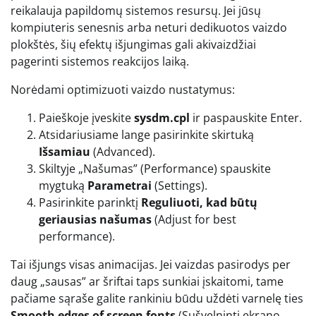
reikalauja papildomų sistemos resursų. Jei jūsų
kompiuteris senesnis arba neturi dedikuotos vaizdo
plokštės, šių efektų išjungimas gali akivaizdžiai
pagerinti sistemos reakcijos laiką.
Norėdami optimizuoti vaizdo nustatymus:
Paieškoje įveskite
sysdm.cpl
ir paspauskite Enter.
Atsidariusiame lange pasirinkite skirtuką
Išsamiau
(Advanced).
Skiltyje „Našumas” (Performance) spauskite
mygtuką
Parametrai
(Settings).
Pasirinkite parinktį
Reguliuoti, kad būtų
geriausias našumas
(Adjust for best
performance).
Tai išjungs visas animacijas. Jei vaizdas pasirodys per
daug „sausas” ar šriftai taps sunkiai įskaitomi, tame
pačiame sąraše galite rankiniu būdu uždėti varnelę ties
Smooth edges of screen fonts
(Sušvelninti ekrano