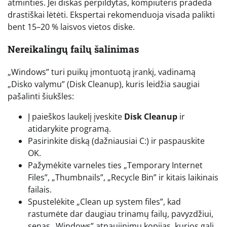
atminties. Jei diskas perpildytas, kompiuteris pradeda
drastiškai lėtėti. Ekspertai rekomenduoja visada palikti
bent 15–20 % laisvos vietos diske.
Nereikalingų failų šalinimas
„Windows” turi puikų įmontuotą įrankį, vadinamą
„Disko valymu” (Disk Cleanup), kuris leidžia saugiai
pašalinti šiukšles:
Į paieškos laukelį įveskite
Disk Cleanup
ir
atidarykite programą.
Pasirinkite diską (dažniausiai C:) ir paspauskite
OK.
Pažymėkite varneles ties „Temporary Internet
Files”, „Thumbnails”, „Recycle Bin” ir kitais laikinais
failais.
Spustelėkite „Clean up system files”, kad
rastumėte dar daugiau trinamų failų, pavyzdžiui,
senas „Windows” atnaujinimų kopijas, kurios gali