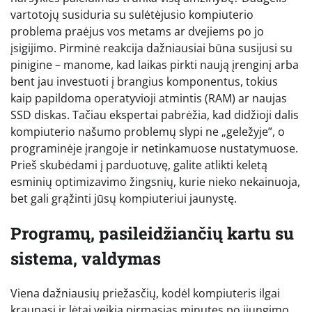
vartotojų susiduria su sulėtėjusio kompiuterio
problema praėjus vos metams ar dvejiems po jo
įsigijimo. Pirminė reakcija dažniausiai būna susijusi su
pinigine – manome, kad laikas pirkti naują įrenginį arba
bent jau investuoti į brangius komponentus, tokius
kaip papildoma operatyvioji atmintis (RAM) ar naujas
SSD diskas. Tačiau ekspertai pabrėžia, kad didžioji dalis
kompiuterio našumo problemų slypi ne „geležyje”, o
programinėje įrangoje ir netinkamuose nustatymuose.
Prieš skubėdami į parduotuvę, galite atlikti keletą
esminių optimizavimo žingsnių, kurie nieko nekainuoja,
bet gali grąžinti jūsų kompiuteriui jaunystę.
Programų, pasileidžiančių kartu su
sistema, valdymas
Viena dažniausių priežasčių, kodėl kompiuteris ilgai
kraunasi ir lėtai veikia pirmąsias minutes po įjungimo,