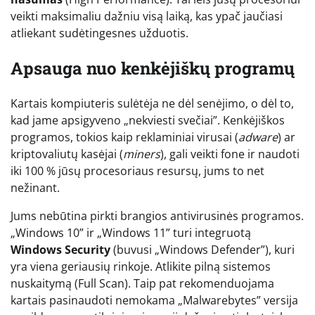
veikti maksimaliu dažniu visą laiką, kas ypač jaučiasi
atliekant sudėtingesnes užduotis.
Apsauga nuo kenkėjiškų programų
Kartais kompiuteris sulėtėja ne dėl senėjimo, o dėl to,
kad jame apsigyveno „nekviesti svečiai”. Kenkėjiškos
programos, tokios kaip reklaminiai virusai (
adware
) ar
kriptovaliutų kasėjai (
miners
), gali veikti fone ir naudoti
iki 100 % jūsų procesoriaus resursų, jums to net
nežinant.
Jums nebūtina pirkti brangios antivirusinės programos.
„Windows 10” ir „Windows 11” turi integruotą
Windows Security
(buvusi „Windows Defender”), kuri
yra viena geriausių rinkoje. Atlikite pilną sistemos
nuskaitymą (Full Scan). Taip pat rekomenduojama
kartais pasinaudoti nemokama „Malwarebytes” versija