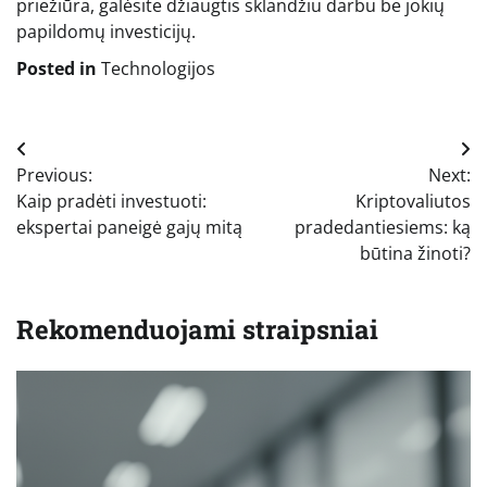
priežiūra, galėsite džiaugtis sklandžiu darbu be jokių
papildomų investicijų.
Posted in
Technologijos
Navigacija
Previous:
Next:
tarp
Kaip pradėti investuoti:
Kriptovaliutos
įrašų
ekspertai paneigė gajų mitą
pradedantiesiems: ką
būtina žinoti?
Rekomenduojami straipsniai