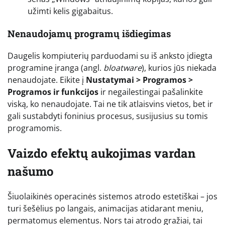
užimti kelis gigabaitus.
Nenaudojamų programų išdiegimas
Daugelis kompiuterių parduodami su iš anksto įdiegta
programine įranga (angl.
bloatware
), kurios jūs niekada
nenaudojate. Eikite į
Nustatymai > Programos >
Programos ir funkcijos
ir negailestingai pašalinkite
viską, ko nenaudojate. Tai ne tik atlaisvins vietos, bet ir
gali sustabdyti foninius procesus, susijusius su tomis
programomis.
Vaizdo efektų aukojimas vardan
našumo
Šiuolaikinės operacinės sistemos atrodo estetiškai – jos
turi šešėlius po langais, animacijas atidarant meniu,
permatomus elementus. Nors tai atrodo gražiai, tai