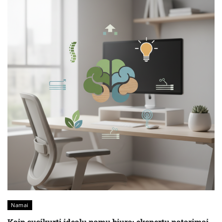
Namai
Kaip susikurti idealų namų biurą: ekspertų patarimai