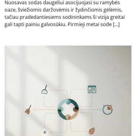
Nuosavas sodas daugeliui asocijuojasi su ramybės
oaze, šviežiomis daržovėmis ir žydinčiomis gėlėmis,
tačiau pradedantiesiems sodininkams ši vizija greitai
gali tapti painiu galvosūkiu. Pirmieji metai sode […]