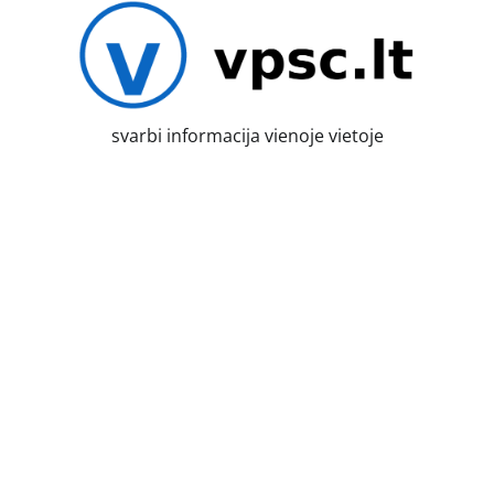
Skip
to
content
svarbi informacija vienoje vietoje