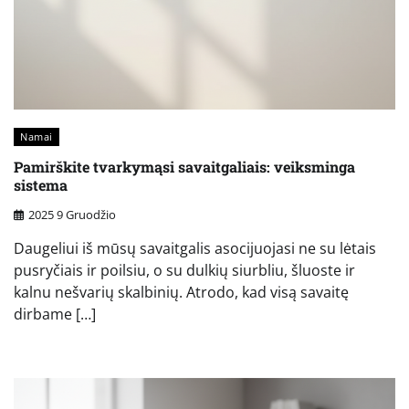
Namai
Pamirškite tvarkymąsi savaitgaliais: veiksminga
sistema
2025 9 Gruodžio
Daugeliui iš mūsų savaitgalis asocijuojasi ne su lėtais
pusryčiais ir poilsiu, o su dulkių siurbliu, šluoste ir
kalnu nešvarių skalbinių. Atrodo, kad visą savaitę
dirbame […]