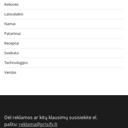
Kelionės
Laisvalaikis
Namai
Patarimai
Receptai
Sveikata
Technologijos
Verslas
Dėl reklamos ar kitų klausimų susisiekite el.
paštu:
reklama@prisify.lt