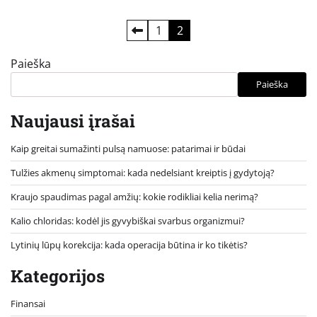
Įrašų
1
2
puslapiavimas
Paieška
Paieška
Naujausi įrašai
Kaip greitai sumažinti pulsą namuose: patarimai ir būdai
Tulžies akmenų simptomai: kada nedelsiant kreiptis į gydytoją?
Kraujo spaudimas pagal amžių: kokie rodikliai kelia nerimą?
Kalio chloridas: kodėl jis gyvybiškai svarbus organizmui?
Lytinių lūpų korekcija: kada operacija būtina ir ko tikėtis?
Kategorijos
Finansai