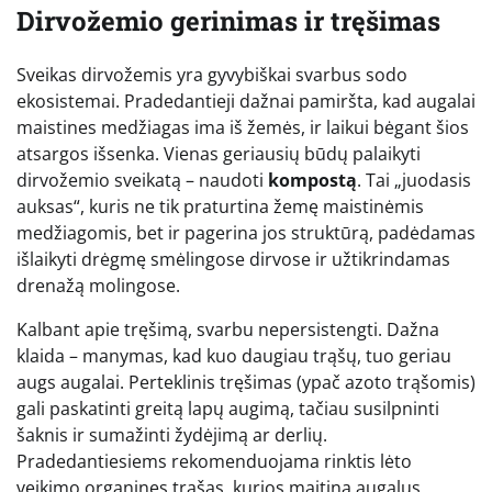
Dirvožemio gerinimas ir tręšimas
Sveikas dirvožemis yra gyvybiškai svarbus sodo
ekosistemai. Pradedantieji dažnai pamiršta, kad augalai
maistines medžiagas ima iš žemės, ir laikui bėgant šios
atsargos išsenka. Vienas geriausių būdų palaikyti
dirvožemio sveikatą – naudoti
kompostą
. Tai „juodasis
auksas“, kuris ne tik praturtina žemę maistinėmis
medžiagomis, bet ir pagerina jos struktūrą, padėdamas
išlaikyti drėgmę smėlingose dirvose ir užtikrindamas
drenažą molingose.
Kalbant apie tręšimą, svarbu nepersistengti. Dažna
klaida – manymas, kad kuo daugiau trąšų, tuo geriau
augs augalai. Perteklinis tręšimas (ypač azoto trąšomis)
gali paskatinti greitą lapų augimą, tačiau susilpninti
šaknis ir sumažinti žydėjimą ar derlių.
Pradedantiesiems rekomenduojama rinktis lėto
veikimo organines trąšas, kurios maitina augalus