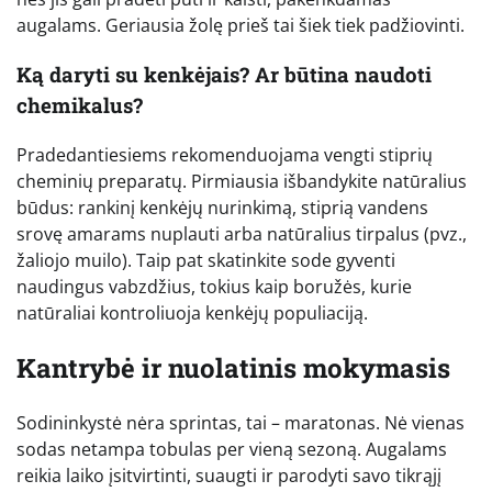
augalams. Geriausia žolę prieš tai šiek tiek padžiovinti.
Ką daryti su kenkėjais? Ar būtina naudoti
chemikalus?
Pradedantiesiems rekomenduojama vengti stiprių
cheminių preparatų. Pirmiausia išbandykite natūralius
būdus: rankinį kenkėjų nurinkimą, stiprią vandens
srovę amarams nuplauti arba natūralius tirpalus (pvz.,
žaliojo muilo). Taip pat skatinkite sode gyventi
naudingus vabzdžius, tokius kaip boružės, kurie
natūraliai kontroliuoja kenkėjų populiaciją.
Kantrybė ir nuolatinis mokymasis
Sodininkystė nėra sprintas, tai – maratonas. Nė vienas
sodas netampa tobulas per vieną sezoną. Augalams
reikia laiko įsitvirtinti, suaugti ir parodyti savo tikrąjį