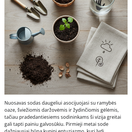
Nuosavas sodas daugeliui asocijuojasi su ramybės
oaze, šviežiomis daržovėmis ir žydinčiomis gėlėmis,
tačiau pradedantiesiems sodininkams ši vizija greitai
gali tapti painiu galvosūkiu. Pirmieji metai sode
dažniausiai būna kupini entuziazmo, kurį lydi