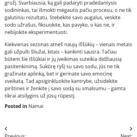
grožį. Svarbiausia, ką gali padaryti pradedantysis
sodininkas, tai išmokti mėgautis pačiu procesu, o ne tik
galutiniu rezultatu. Stebėkite savo augalus, veskite
sodo užrašus, fiksuokite, kas pavyko, o kas ne, ir
nebijokite eksperimentuoti.
Kiekvienas sezonas atneš naujų iššūkių – vienais metais
gali užpulti šliužai, kitais – kankinti sausra. Tačiau
būtent šie iššūkiai ir jų įveikimas suteikia didžiausią
pasitenkinimą. Sukūrę ryšį su savo sodu, jūs ne tik
gražinate aplinką, bet ir gerinate savo emocinę
sveikatą. Tad apsiginkluokite kantrybe, užsidėkite
pirštines ir ženkite į savo sodą su smalsumu – gamta
tikrai atsilygins už jūsų rūpestį.
Posted in
Namai
Navigacija
Previous:
Next: