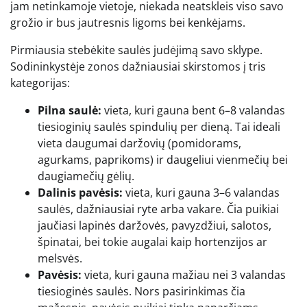
jam netinkamoje vietoje, niekada neatskleis viso savo
grožio ir bus jautresnis ligoms bei kenkėjams.
Pirmiausia stebėkite saulės judėjimą savo sklype.
Sodininkystėje zonos dažniausiai skirstomos į tris
kategorijas:
Pilna saulė:
vieta, kuri gauna bent 6–8 valandas
tiesioginių saulės spindulių per dieną. Tai ideali
vieta daugumai daržovių (pomidorams,
agurkams, paprikoms) ir daugeliui vienmečių bei
daugiamečių gėlių.
Dalinis pavėsis:
vieta, kuri gauna 3–6 valandas
saulės, dažniausiai ryte arba vakare. Čia puikiai
jaučiasi lapinės daržovės, pavyzdžiui, salotos,
špinatai, bei tokie augalai kaip hortenzijos ar
melsvės.
Pavėsis:
vieta, kuri gauna mažiau nei 3 valandas
tiesioginės saulės. Nors pasirinkimas čia