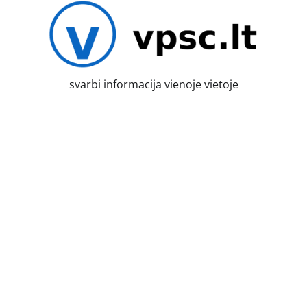
Skip
to
content
svarbi informacija vienoje vietoje