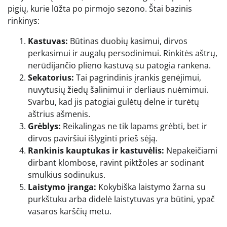
pigių, kurie lūžta po pirmojo sezono. Štai bazinis
rinkinys:
Kastuvas:
Būtinas duobių kasimui, dirvos
perkasimui ir augalų persodinimui. Rinkitės aštrų,
nerūdijančio plieno kastuvą su patogia rankena.
Sekatorius:
Tai pagrindinis įrankis genėjimui,
nuvytusių žiedų šalinimui ir derliaus nuėmimui.
Svarbu, kad jis patogiai gulėtų delne ir turėtų
aštrius ašmenis.
Grėblys:
Reikalingas ne tik lapams grėbti, bet ir
dirvos paviršiui išlyginti prieš sėją.
Rankinis kauptukas ir kastuvėlis:
Nepakeičiami
dirbant klombose, ravint piktžoles ar sodinant
smulkius sodinukus.
Laistymo įranga:
Kokybiška laistymo žarna su
purkštuku arba didelė laistytuvas yra būtini, ypač
vasaros karščių metu.