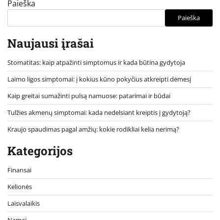
Paieška
Paieška
Naujausi įrašai
Stomatitas: kaip atpažinti simptomus ir kada būtina gydytoja
Laimo ligos simptomai: į kokius kūno pokyčius atkreipti dėmesį
Kaip greitai sumažinti pulsą namuose: patarimai ir būdai
Tulžies akmenų simptomai: kada nedelsiant kreiptis į gydytoją?
Kraujo spaudimas pagal amžių: kokie rodikliai kelia nerimą?
Kategorijos
Finansai
Kelionės
Laisvalaikis
Namai