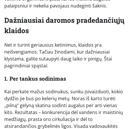
palaipsniui ir nekelia pavojaus nudeginti šaknis.
Dažniausiai daromos pradedančiųjų
klaidos
Net ir turint geriausius ketinimus, klaidos yra
neišvengiamos. Tačiau žinodami, kur dažniausiai
klystama, galite sutaupyti daug laiko ir pinigų. Štai
pagrindiniai spąstai:
1. Per tankus sodinimas
Kai perkate mažus sodinukus, sunku įsivaizduoti, kokio
dydžio jie bus po kelerių metų. Noras iš karto turėti
„pilną“ gėlyną skatina sodinti augalus per arti vienas
kito. Rezultatas – konkurencija dėl vandens ir maistinių
medžiagų, prasta oro cirkuliacija ir dėl to
atsirandančios grybelinės ligos. Visada vadovaukitės