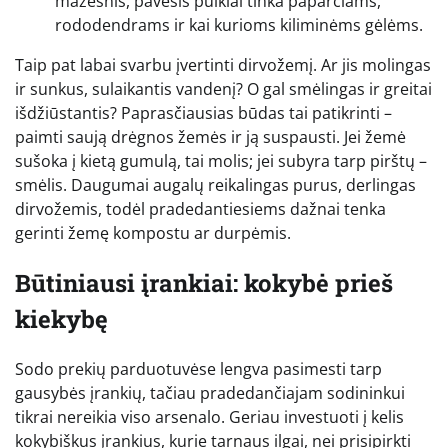
mažesnis, pavėsis puikiai tinka paparčiams,
rododendrams ir kai kurioms kiliminėms gėlėms.
Taip pat labai svarbu įvertinti dirvožemį. Ar jis molingas
ir sunkus, sulaikantis vandenį? O gal smėlingas ir greitai
išdžiūstantis? Paprasčiausias būdas tai patikrinti –
paimti saują drėgnos žemės ir ją suspausti. Jei žemė
sušoka į kietą gumulą, tai molis; jei subyra tarp pirštų –
smėlis. Daugumai augalų reikalingas purus, derlingas
dirvožemis, todėl pradedantiesiems dažnai tenka
gerinti žemę kompostu ar durpėmis.
Būtiniausi įrankiai: kokybė prieš
kiekybę
Sodo prekių parduotuvėse lengva pasimesti tarp
gausybės įrankių, tačiau pradedančiajam sodininkui
tikrai nereikia viso arsenalo. Geriau investuoti į kelis
kokybiškus įrankius, kurie tarnaus ilgai, nei prisipirkti