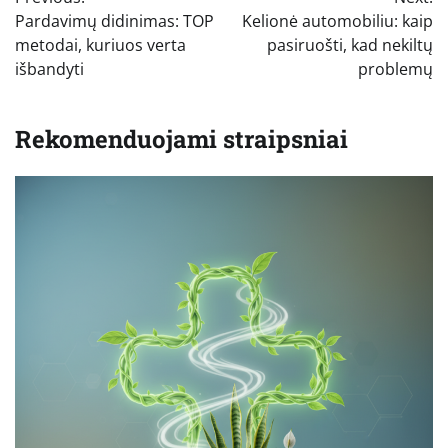
tarp
Pardavimų didinimas: TOP
Kelionė automobiliu: kaip
įrašų
metodai, kuriuos verta
pasiruošti, kad nekiltų
išbandyti
problemų
Rekomenduojami straipsniai