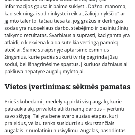
informacijos gausa ir baimė suklysti. Dažnai manoma,
kad sėkmingai sodininkystei reikia „žaliojo nykščio“ ar
įgimto talento, tačiau tiesa ta, jog gražus ir derlingas
sodas yra nuoseklaus darbo, stebėjimo ir bazinių žinių
taikymo rezultatas. Svarbiausia suprasti, kad gamta yra
atlaidi, o kiekviena klaida suteikia vertingą pamoką
ateičiai. Šiame straipsnyje aptarsime esminius
žingsnius, kurie padės sukurti tvirtą pagrindą jūsų
sodui, bei išnagrinėsime spąstus, į kuriuos dažniausiai
pakliūva nepatyrę augalų mylėtojai.
Vietos įvertinimas: sėkmės pamatas
Prieš skubėdami į medelyną pirkti visų augalų, kurie
patraukia akį, privalote atlikti namų darbus – įvertinti
savo sklypą. Tai yra bene svarbiausias etapas, kurį
praleidus, vėliau tenka susidurti su skurstančiais
augalais ir nuolatiniu nusivylimu. Augalas, pasodintas