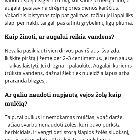
vanduo spėja įsigerti į dirvą, kol saulė jo neišgarino, o
augalai pasisavina drėgmę prieš dienos karščius.
Vakarinis laistymas taip pat galimas, tačiau jei lapai liks
šlapi per naktį, tai gali paskatinti grybelinių ligų plitimą.
Kaip žinoti, ar augalui reikia vandens?
Nevalia pasikliauti vien dirvos paviršiaus išvaizda.
Įkiškite pirštą į žemę per 2–3 centimetrus. Jei ten sausa
– laikas laistyti. Jei drėgna – palaukite. Augalai, kuriems
trūksta vandens, dažnai šiek tiek nuleidžia lapus arba
praranda blizgesį.
Ar galiu naudoti nupjautą vejos žolę kaip
mulčią?
Taip, tai puikus ir nemokamas mulčias, ypač darže.
Tačiau svarbu nenaudoti žolės, kuri buvo purkšta
herbicidais, ir vengti dėti storą šlapios žolės sluoksnį,
nes jis gali pradėti pūti ir kaisti, pakenkdamas