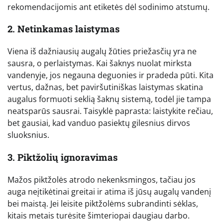
rekomendacijomis ant etiketės dėl sodinimo atstumų.
2. Netinkamas laistymas
Viena iš dažniausių augalų žūties priežasčių yra ne
sausra, o perlaistymas. Kai šaknys nuolat mirksta
vandenyje, jos negauna deguonies ir pradeda pūti. Kita
vertus, dažnas, bet paviršutiniškas laistymas skatina
augalus formuoti seklią šaknų sistemą, todėl jie tampa
neatsparūs sausrai. Taisyklė paprasta: laistykite rečiau,
bet gausiai, kad vanduo pasiektų gilesnius dirvos
sluoksnius.
3. Piktžolių ignoravimas
Mažos piktžolės atrodo nekenksmingos, tačiau jos
auga neįtikėtinai greitai ir atima iš jūsų augalų vandenį
bei maistą. Jei leisite piktžolėms subrandinti sėklas,
kitais metais turėsite šimteriopai daugiau darbo.