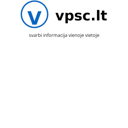
Skip
to
content
svarbi informacija vienoje vietoje