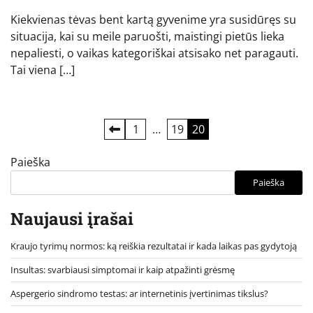
Kiekvienas tėvas bent kartą gyvenime yra susidūręs su
situacija, kai su meile paruošti, maistingi pietūs lieka
nepaliesti, o vaikas kategoriškai atsisako net paragauti.
Tai viena […]
Įrašų
1
…
19
20
puslapiavimas
Paieška
Paieška
Naujausi įrašai
Kraujo tyrimų normos: ką reiškia rezultatai ir kada laikas pas gydytoją
Insultas: svarbiausi simptomai ir kaip atpažinti grėsmę
Aspergerio sindromo testas: ar internetinis įvertinimas tikslus?