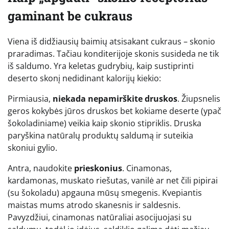
gaminant be cukraus
Viena iš didžiausių baimių atsisakant cukraus – skonio
praradimas. Tačiau konditerijoje skonis susideda ne tik
iš saldumo. Yra keletas gudrybių, kaip sustiprinti
deserto skonį nedidinant kalorijų kiekio:
Pirmiausia,
niekada nepamirškite druskos
. Žiupsnelis
geros kokybės jūros druskos bet kokiame deserte (ypač
šokoladiniame) veikia kaip skonio stipriklis. Druska
paryškina natūralų produktų saldumą ir suteikia
skoniui gylio.
Antra, naudokite
prieskonius
. Cinamonas,
kardamonas, muskato riešutas, vanilė ar net čili pipirai
(su šokoladu) apgauna mūsų smegenis. Kvepiantis
maistas mums atrodo skanesnis ir saldesnis.
Pavyzdžiui, cinamonas natūraliai asocijuojasi su