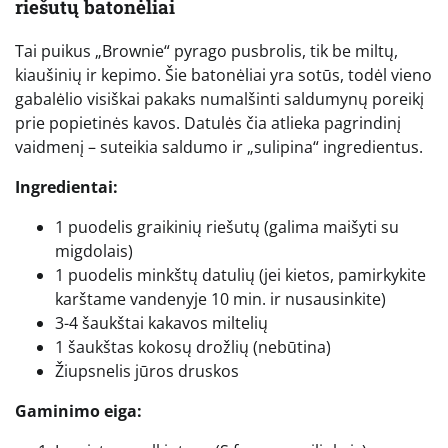
riešutų batonėliai
Tai puikus „Brownie“ pyrago pusbrolis, tik be miltų,
kiaušinių ir kepimo. Šie batonėliai yra sotūs, todėl vieno
gabalėlio visiškai pakaks numalšinti saldumynų poreikį
prie popietinės kavos. Datulės čia atlieka pagrindinį
vaidmenį – suteikia saldumo ir „sulipina“ ingredientus.
Ingredientai:
1 puodelis graikinių riešutų (galima maišyti su
migdolais)
1 puodelis minkštų datulių (jei kietos, pamirkykite
karštame vandenyje 10 min. ir nusausinkite)
3-4 šaukštai kakavos miltelių
1 šaukštas kokosų drožlių (nebūtina)
Žiupsnelis jūros druskos
Gaminimo eiga: