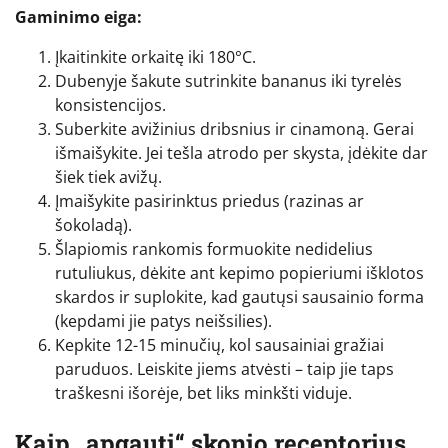
Gaminimo eiga:
Įkaitinkite orkaitę iki 180°C.
Dubenyje šakute sutrinkite bananus iki tyrelės
konsistencijos.
Suberkite avižinius dribsnius ir cinamoną. Gerai
išmaišykite. Jei tešla atrodo per skysta, įdėkite dar
šiek tiek avižų.
Įmaišykite pasirinktus priedus (razinas ar
šokoladą).
Šlapiomis rankomis formuokite nedidelius
rutuliukus, dėkite ant kepimo popieriumi išklotos
skardos ir suplokite, kad gautųsi sausainio forma
(kepdami jie patys neišsilies).
Kepkite 12-15 minučių, kol sausainiai gražiai
paruduos. Leiskite jiems atvėsti – taip jie taps
traškesni išorėje, bet liks minkšti viduje.
Kaip „apgauti“ skonio receptorius