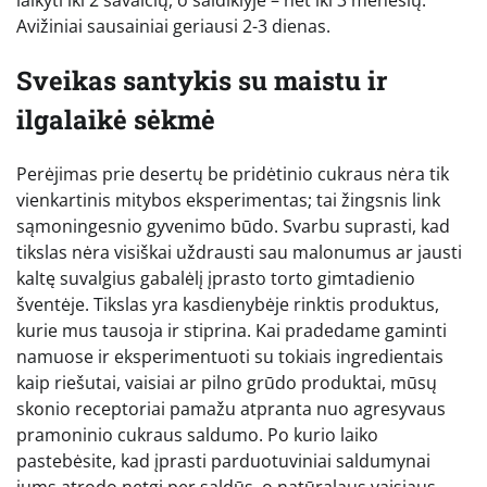
laikyti iki 2 savaičių, o šaldiklyje – net iki 3 mėnesių.
Avižiniai sausainiai geriausi 2-3 dienas.
Sveikas santykis su maistu ir
ilgalaikė sėkmė
Perėjimas prie desertų be pridėtinio cukraus nėra tik
vienkartinis mitybos eksperimentas; tai žingsnis link
sąmoningesnio gyvenimo būdo. Svarbu suprasti, kad
tikslas nėra visiškai uždrausti sau malonumus ar jausti
kaltę suvalgius gabalėlį įprasto torto gimtadienio
šventėje. Tikslas yra kasdienybėje rinktis produktus,
kurie mus tausoja ir stiprina. Kai pradedame gaminti
namuose ir eksperimentuoti su tokiais ingredientais
kaip riešutai, vaisiai ar pilno grūdo produktai, mūsų
skonio receptoriai pamažu atpranta nuo agresyvaus
pramoninio cukraus saldumo. Po kurio laiko
pastebėsite, kad įprasti parduotuviniai saldumynai