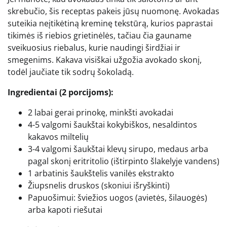
skrebučio, šis receptas pakeis jūsų nuomonę. Avokadas
suteikia neįtikėtiną kreminę tekstūrą, kurios paprastai
tikimės iš riebios grietinėlės, tačiau čia gauname
sveikuosius riebalus, kurie naudingi širdžiai ir
smegenims. Kakava visiškai užgožia avokado skonį,
todėl jaučiate tik sodrų šokoladą.
Ingredientai (2 porcijoms):
2 labai gerai prinokę, minkšti avokadai
4-5 valgomi šaukštai kokybiškos, nesaldintos
kakavos miltelių
3-4 valgomi šaukštai klevų sirupo, medaus arba
pagal skonį eritritolio (ištirpinto šlakelyje vandens)
1 arbatinis šaukštelis vanilės ekstrakto
Žiupsnelis druskos (skoniui išryškinti)
Papuošimui: šviežios uogos (avietės, šilauogės)
arba kapoti riešutai