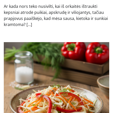
Ar kada nors teko nusivilti, kai iš orkaitės ištraukti
kepsniai atrodė puikiai, apskrudę ir viliojantys, tačiau
prapjovus paaiškėjo, kad mėsa sausa, kietoka ir sunkiai
kramtoma? […]