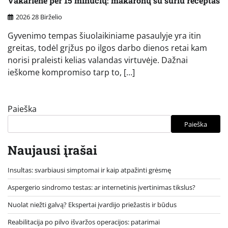
Vakarienė per 15 minučių: makaronų su sūriu receptas
2026 28 Birželio
Gyvenimo tempas šiuolaikiniame pasaulyje yra itin
greitas, todėl grįžus po ilgos darbo dienos retai kam
norisi praleisti kelias valandas virtuvėje. Dažnai
ieškome kompromiso tarp to, […]
Paieška
Paieška
Naujausi įrašai
Insultas: svarbiausi simptomai ir kaip atpažinti grėsmę
Aspergerio sindromo testas: ar internetinis įvertinimas tikslus?
Nuolat niežti galvą? Ekspertai įvardijo priežastis ir būdus
Reabilitacija po pilvo išvaržos operacijos: patarimai