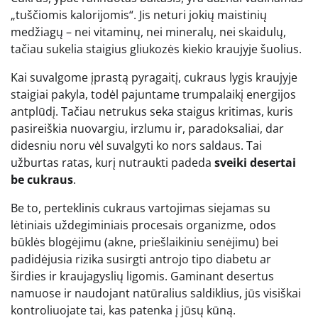
„tuščiomis kalorijomis“. Jis neturi jokių maistinių
medžiagų – nei vitaminų, nei mineralų, nei skaidulų,
tačiau sukelia staigius gliukozės kiekio kraujyje šuolius.
Kai suvalgome įprastą pyragaitį, cukraus lygis kraujyje
staigiai pakyla, todėl pajuntame trumpalaikį energijos
antplūdį. Tačiau netrukus seka staigus kritimas, kuris
pasireiškia nuovargiu, irzlumu ir, paradoksaliai, dar
didesniu noru vėl suvalgyti ko nors saldaus. Tai
užburtas ratas, kurį nutraukti padeda
sveiki desertai
be cukraus
.
Be to, perteklinis cukraus vartojimas siejamas su
lėtiniais uždegiminiais procesais organizme, odos
būklės blogėjimu (akne, priešlaikiniu senėjimu) bei
padidėjusia rizika susirgti antrojo tipo diabetu ar
širdies ir kraujagyslių ligomis. Gaminant desertus
namuose ir naudojant natūralius saldiklius, jūs visiškai
kontroliuojate tai, kas patenka į jūsų kūną.