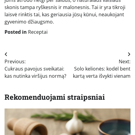
jums atrodo netgi per saldūs, o natūralaus vaisiaus
skonis tampa ryškesnis ir malonesnis. Tai ir yra tikroji
laisvė rinktis tai, kas geriausia jūsų kūnui, neaukojant
gyvenimo džiaugsmo.
Posted in
Receptai
Navigacija
Previous:
Next:
tarp
Cukraus pavojus sveikatai:
Solo kelionės: kodėl bent
įrašų
kas nutinka viršijus normą?
kartą verta išvykti vienam
Rekomenduojami straipsniai