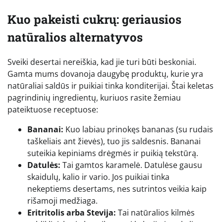
Kuo pakeisti cukrų: geriausios
natūralios alternatyvos
Sveiki desertai nereiškia, kad jie turi būti beskoniai.
Gamta mums dovanoja daugybę produktų, kurie yra
natūraliai saldūs ir puikiai tinka konditerijai. Štai keletas
pagrindinių ingredientų, kuriuos rasite žemiau
pateiktuose receptuose:
Bananai:
Kuo labiau prinokęs bananas (su rudais
taškeliais ant žievės), tuo jis saldesnis. Bananai
suteikia kepiniams drėgmės ir puikią tekstūrą.
Datulės:
Tai gamtos karamelė. Datulėse gausu
skaidulų, kalio ir vario. Jos puikiai tinka
nekeptiems desertams, nes sutrintos veikia kaip
rišamoji medžiaga.
Eritritolis arba Stevija:
Tai natūralios kilmės