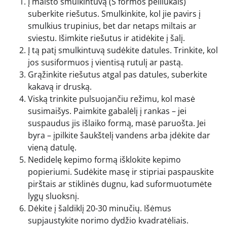
Į maisto smulkintuvą (S formos peiliukais)
suberkite riešutus. Smulkinkite, kol jie pavirs į
smulkius trupinius, bet dar netaps miltais ar
sviestu. Išimkite riešutus ir atidėkite į šalį.
Į tą patį smulkintuvą sudėkite datules. Trinkite, kol
jos susiformuos į vientisą rutulį ar pastą.
Grąžinkite riešutus atgal pas datules, suberkite
kakavą ir druską.
Viską trinkite pulsuojančiu režimu, kol masė
susimaišys. Paimkite gabalėlį į rankas – jei
suspaudus jis išlaiko formą, masė paruošta. Jei
byra – įpilkite šaukštelį vandens arba įdėkite dar
vieną datulę.
Nedidelę kepimo formą išklokite kepimo
popieriumi. Sudėkite masę ir stipriai paspauskite
pirštais ar stiklinės dugnu, kad suformuotumėte
lygų sluoksnį.
Dėkite į šaldiklį 20-30 minučių. Išėmus
supjaustykite norimo dydžio kvadratėliais.