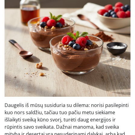
Daugelis iš mūsų susiduria su dilema: norisi pasilepinti
kuo nors saldžiu, tačiau tuo pačiu metu siekiame
išlaikyti sveiką kūno svorį, turėti daug energijos ir
rūpintis savo sveikata. Dažnai manoma, kad sveika
mityba ir desertai yra nesuderinami dalykai, arba kad