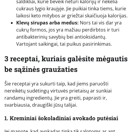
saldikliai, kurie beveik neturi kalorijų ir nekelia
cukraus lygio kraujyje. Jie puikiai tinka tiems, kurie
laikosi keto mitybos ar griežtai skaičiuoja kalorijas.
Klevų sirupas arba medus:
Nors tai vis dar yra
cukrų formos, jos yra mažiau perdirbtos ir turi
antibakterinių savybių bei antioksidantų.
Vartojant saikingai, tai puikus pasirinkimas.
3 receptai, kuriais galėsite mėgautis
be sąžinės graužaties
Šie receptai yra sukurti taip, kad jiems paruošti
nereikėtų sudėtingų virtuvės prietaisų ar sunkiai
randamų ingredientų. Jie yra greiti, paprasti ir,
svarbiausia, draugiški jūsų talijai.
1. Kreminiai šokoladiniai avokado putėsiai
Jei manote, kad avokadas tinka tik salotoms ar ant