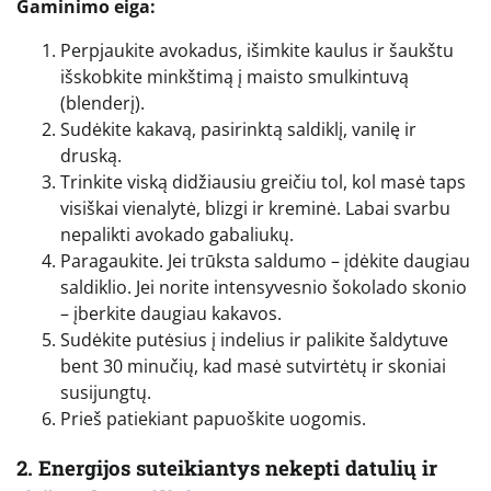
Gaminimo eiga:
Perpjaukite avokadus, išimkite kaulus ir šaukštu
išskobkite minkštimą į maisto smulkintuvą
(blenderį).
Sudėkite kakavą, pasirinktą saldiklį, vanilę ir
druską.
Trinkite viską didžiausiu greičiu tol, kol masė taps
visiškai vienalytė, blizgi ir kreminė. Labai svarbu
nepalikti avokado gabaliukų.
Paragaukite. Jei trūksta saldumo – įdėkite daugiau
saldiklio. Jei norite intensyvesnio šokolado skonio
– įberkite daugiau kakavos.
Sudėkite putėsius į indelius ir palikite šaldytuve
bent 30 minučių, kad masė sutvirtėtų ir skoniai
susijungtų.
Prieš patiekiant papuoškite uogomis.
2. Energijos suteikiantys nekepti datulių ir