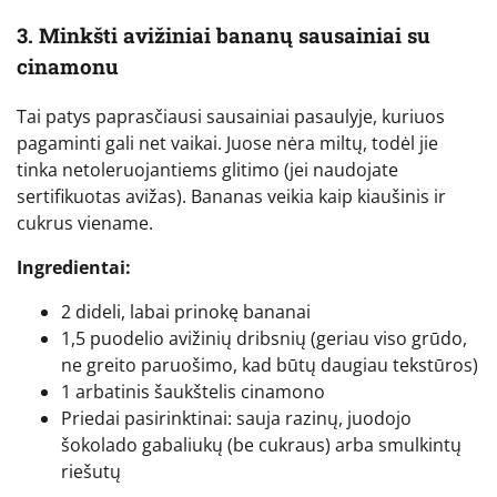
3. Minkšti avižiniai bananų sausainiai su
cinamonu
Tai patys paprasčiausi sausainiai pasaulyje, kuriuos
pagaminti gali net vaikai. Juose nėra miltų, todėl jie
tinka netoleruojantiems glitimo (jei naudojate
sertifikuotas avižas). Bananas veikia kaip kiaušinis ir
cukrus viename.
Ingredientai:
2 dideli, labai prinokę bananai
1,5 puodelio avižinių dribsnių (geriau viso grūdo,
ne greito paruošimo, kad būtų daugiau tekstūros)
1 arbatinis šaukštelis cinamono
Priedai pasirinktinai: sauja razinų, juodojo
šokolado gabaliukų (be cukraus) arba smulkintų
riešutų