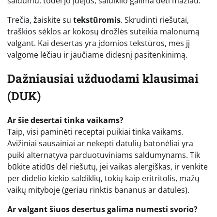
saldumu, todėl jo įdėjus, saldiklio galima dėti mažiau.
Trečia, žaiskite su
tekstūromis
. Skrudinti riešutai,
traškios sėklos ar kokosų drožlės suteikia malonumą
valgant. Kai desertas yra įdomios tekstūros, mes jį
valgome lėčiau ir jaučiame didesnį pasitenkinimą.
Dažniausiai užduodami klausimai
(DUK)
Ar šie desertai tinka vaikams?
Taip, visi paminėti receptai puikiai tinka vaikams.
Avižiniai sausainiai ar nekepti datulių batonėliai yra
puiki alternatyva parduotuviniams saldumynams. Tik
būkite atidūs dėl riešutų, jei vaikas alergiškas, ir venkite
per didelio kiekio saldiklių, tokių kaip eritritolis, mažų
vaikų mityboje (geriau rinktis bananus ar datules).
Ar valgant šiuos desertus galima numesti svorio?