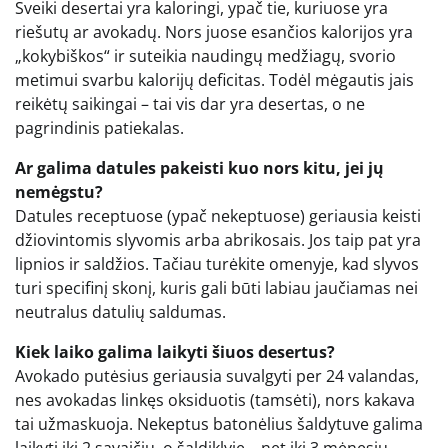
Sveiki desertai yra kaloringi, ypač tie, kuriuose yra
riešutų ar avokadų. Nors juose esančios kalorijos yra
„kokybiškos“ ir suteikia naudingų medžiagų, svorio
metimui svarbu kalorijų deficitas. Todėl mėgautis jais
reikėtų saikingai – tai vis dar yra desertas, o ne
pagrindinis patiekalas.
Ar galima datules pakeisti kuo nors kitu, jei jų
nemėgstu?
Datules receptuose (ypač nekeptuose) geriausia keisti
džiovintomis slyvomis arba abrikosais. Jos taip pat yra
lipnios ir saldžios. Tačiau turėkite omenyje, kad slyvos
turi specifinį skonį, kuris gali būti labiau jaučiamas nei
neutralus datulių saldumas.
Kiek laiko galima laikyti šiuos desertus?
Avokado putėsius geriausia suvalgyti per 24 valandas,
nes avokadas linkęs oksiduotis (tamsėti), nors kakava
tai užmaskuoja. Nekeptus batonėlius šaldytuve galima