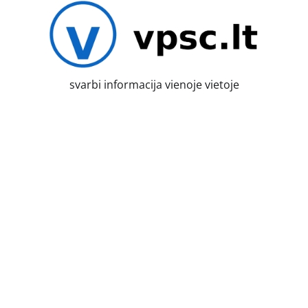
Skip
to
content
svarbi informacija vienoje vietoje