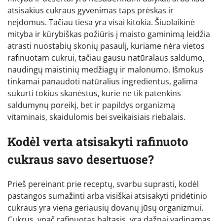
atsisakius cukraus gyvenimas taps prėskas ir
neįdomus. Tačiau tiesa yra visai kitokia. Šiuolaikinė
mityba ir kūrybiškas požiūris į maisto gaminimą leidžia
atrasti nuostabių skonių pasaulį, kuriame nėra vietos
rafinuotam cukrui, tačiau gausu natūralaus saldumo,
naudingų maistinių medžiagų ir malonumo. Išmokus
tinkamai panaudoti natūralius ingredientus, galima
sukurti tokius skanėstus, kurie ne tik patenkins
saldumynų poreikį, bet ir papildys organizmą
vitaminais, skaidulomis bei sveikaisiais riebalais.
Kodėl verta atsisakyti rafinuoto
cukraus savo desertuose?
Prieš pereinant prie receptų, svarbu suprasti, kodėl
pastangos sumažinti arba visiškai atsisakyti pridėtinio
cukraus yra viena geriausių dovanų jūsų organizmui.
Cukrus, ypač rafinuotas baltasis, yra dažnai vadinamas