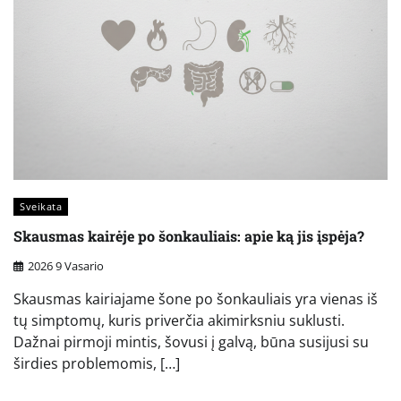
Sveikata
Skausmas kairėje po šonkauliais: apie ką jis įspėja?
2026 9 Vasario
Skausmas kairiajame šone po šonkauliais yra vienas iš
tų simptomų, kuris priverčia akimirksniu suklusti.
Dažnai pirmoji mintis, šovusi į galvą, būna susijusi su
širdies problemomis, […]