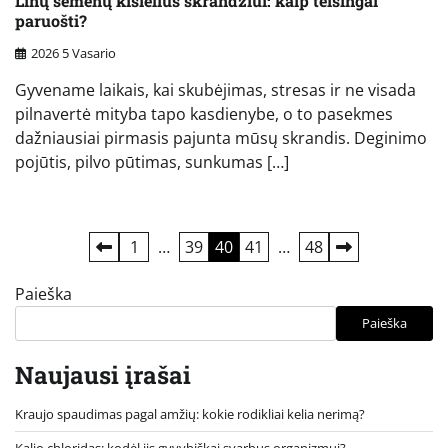
Linų sėmenų kisielius skrandžiui: kaip teisingai
paruošti?
2026 5 Vasario
Gyvename laikais, kai skubėjimas, stresas ir ne visada
pilnavertė mityba tapo kasdienybe, o to pasekmes
dažniausiai pirmasis pajunta mūsų skrandis. Deginimo
pojūtis, pilvo pūtimas, sunkumas […]
Įrašų
1
…
39
40
41
…
48
puslapiavimas
Paieška
Paieška
Naujausi įrašai
Kraujo spaudimas pagal amžių: kokie rodikliai kelia nerimą?
Kalio chloridas: kodėl jis gyvybiškai svarbus organizmui?