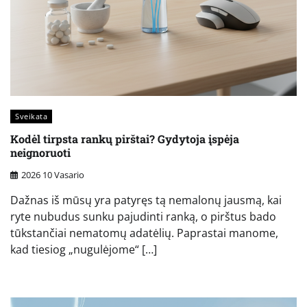
Sveikata
Kodėl tirpsta rankų pirštai? Gydytoja įspėja
neignoruoti
2026 10 Vasario
Dažnas iš mūsų yra patyręs tą nemalonų jausmą, kai
ryte nubudus sunku pajudinti ranką, o pirštus bado
tūkstančiai nematomų adatėlių. Paprastai manome,
kad tiesiog „nugulėjome“ […]