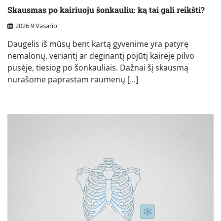
Skausmas po kairiuoju šonkauliu: ką tai gali reikšti?
2026 9 Vasario
Daugelis iš mūsų bent kartą gyvenime yra patyrę
nemalonų, veriantį ar deginantį pojūtį kairėje pilvo
pusėje, tiesiog po šonkauliais. Dažnai šį skausmą
nurašome paprastam raumenų […]