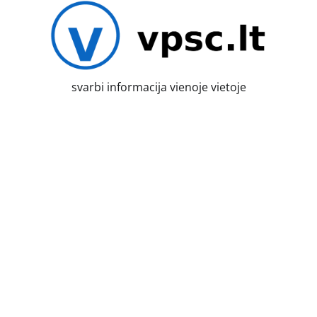
Skip
to
content
svarbi informacija vienoje vietoje