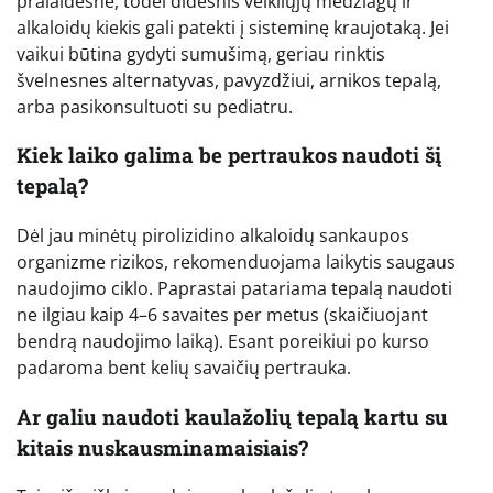
pralaidesnė, todėl didesnis veikliųjų medžiagų ir
alkaloidų kiekis gali patekti į sisteminę kraujotaką. Jei
vaikui būtina gydyti sumušimą, geriau rinktis
švelnesnes alternatyvas, pavyzdžiui, arnikos tepalą,
arba pasikonsultuoti su pediatru.
Kiek laiko galima be pertraukos naudoti šį
tepalą?
Dėl jau minėtų pirolizidino alkaloidų sankaupos
organizme rizikos, rekomenduojama laikytis saugaus
naudojimo ciklo. Paprastai patariama tepalą naudoti
ne ilgiau kaip 4–6 savaites per metus (skaičiuojant
bendrą naudojimo laiką). Esant poreikiui po kurso
padaroma bent kelių savaičių pertrauka.
Ar galiu naudoti kaulažolių tepalą kartu su
kitais nuskausminamaisiais?