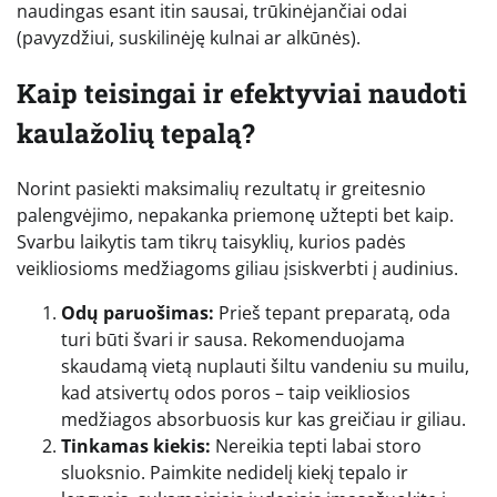
naudingas esant itin sausai, trūkinėjančiai odai
(pavyzdžiui, suskilinėję kulnai ar alkūnės).
Kaip teisingai ir efektyviai naudoti
kaulažolių tepalą?
Norint pasiekti maksimalių rezultatų ir greitesnio
palengvėjimo, nepakanka priemonę užtepti bet kaip.
Svarbu laikytis tam tikrų taisyklių, kurios padės
veikliosioms medžiagoms giliau įsiskverbti į audinius.
Odų paruošimas:
Prieš tepant preparatą, oda
turi būti švari ir sausa. Rekomenduojama
skaudamą vietą nuplauti šiltu vandeniu su muilu,
kad atsivertų odos poros – taip veikliosios
medžiagos absorbuosis kur kas greičiau ir giliau.
Tinkamas kiekis:
Nereikia tepti labai storo
sluoksnio. Paimkite nedidelį kiekį tepalo ir