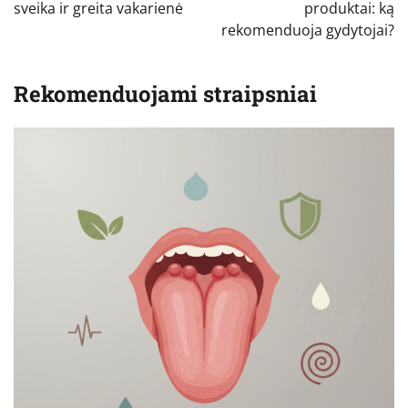
įrašų
sveika ir greita vakarienė
produktai: ką
rekomenduoja gydytojai?
Rekomenduojami straipsniai