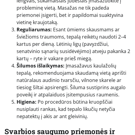
lengvais, sukamaisiais judesiais įmasažuokite į
probleminę vietą. Masažas ne tik padeda
priemonei įsigerti, bet ir papildomai suaktyvina
vietinę kraujotaką.
Reguliarumas:
Esant ūmiems skausmams ar
šviežioms traumoms, tepalą reikėtų naudoti 2–4
kartus per dieną. Lėtinių ligų (pavyzdžiui,
senatvinio sąnarių susidėvėjimo) atveju pakanka 2
kartų – ryte ir vakare prieš miegą.
Šilumos išlaikymas:
Įmasažavus kaulažolių
tepalą, rekomenduojama skaudamą vietą aprišti
natūralaus audinio tvarsčiu, vilnone skarele ar
tiesiog šiltai apsirengti. Šiluma sustiprins augalo
poveikį ir atpalaiduos įsitempusius raumenis.
Higiena:
Po procedūros būtina kruopščiai
nusiplauti rankas, kad tepalo likučių netyčia
nepatektų į akis ar ant gleivinių.
Svarbios saugumo priemonės ir