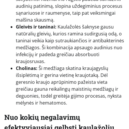
audinių patinimą, slopina uždegiminius procesus
sąnariuose ir raumenyse, taip pat veiksmingai
malšina skausmą.
Gleivės ir taninai:
Kaulažolės šaknyse gausu
natūralių gleivių, kurios ramina sudirgusią odą, o
taninai veikia kaip sutraukiančios ir antibakterinės
medžiagos. Ši kombinacija apsaugo audinius nuo
infekcijų ir padeda greičiau absorbuoti
kraujosruvas.
Cholinas:
Ši medžiaga skatina kraujagyslių
išsiplėtimą ir gerina vietinę kraujotaką. Dėl
geresnio kraujo aprūpinimo pažeista vieta
greičiau gauna reikalingų maistinių medžiagų ir
deguonies, todėl greitėja gijimo procesas, nyksta
mėlynės ir hematomos.
Nuo kokių negalavimų
efektyviausiai gelbsti kaulažolių