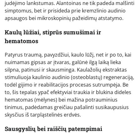
judėjimo lankstumas. Alantoinas ne tik padeda malšinti
simptomus, bet ir prisideda prie kremzlinio audinio
apsaugos bei mikroskopinių pažeidimų atstatymo.
Kaulų lūžiai, stiprūs sumušimai ir
hematomos
Patyrus traumą, pavyzdžiui, kaulo lūžį, net ir po to, kai
nuimamas gipsas ar įtvaras, galūnė ilgą laiką lieka
silpna, patinusi ir skausminga. Kaulažolių ekstraktas
stimuliuoja kaulinio audinio (osteoblastų) regeneraciją,
todėl gijimo ir reabilitacijos procesas sutrumpėja. Be
to, šis tepalas ypač efektyviai traukia ir blukina dideles
hematomas (mėlynes) bei mažina potrauminius
tinimus, padėdamas greičiau pašalinti susikaupusius
skysčius iš tarpląstelinės erdvės.
Sausgyslių bei raiščių patempimai