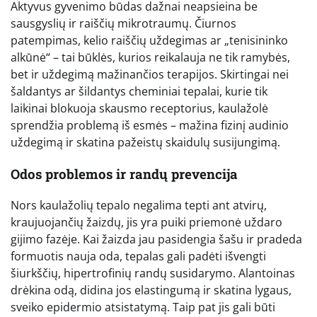
Aktyvus gyvenimo būdas dažnai neapsieina be
sausgyslių ir raiščių mikrotraumų. Čiurnos
patempimas, kelio raiščių uždegimas ar „tenisininko
alkūnė“ – tai būklės, kurios reikalauja ne tik ramybės,
bet ir uždegimą mažinančios terapijos. Skirtingai nei
šaldantys ar šildantys cheminiai tepalai, kurie tik
laikinai blokuoja skausmo receptorius, kaulažolė
sprendžia problemą iš esmės – mažina fizinį audinio
uždegimą ir skatina pažeistų skaidulų susijungimą.
Odos problemos ir randų prevencija
Nors kaulažolių tepalo negalima tepti ant atvirų,
kraujuojančių žaizdų, jis yra puiki priemonė uždaro
gijimo fazėje. Kai žaizda jau pasidengia šašu ir pradeda
formuotis nauja oda, tepalas gali padėti išvengti
šiurkščių, hipertrofinių randų susidarymo. Alantoinas
drėkina odą, didina jos elastingumą ir skatina lygaus,
sveiko epidermio atsistatymą. Taip pat jis gali būti