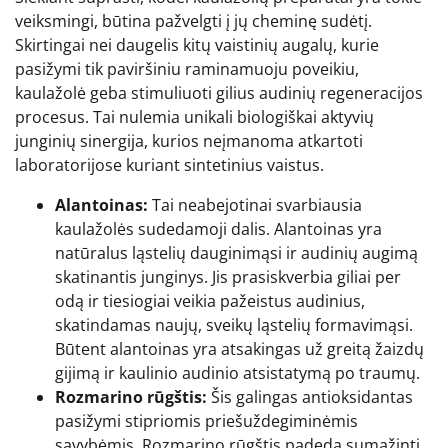
veiksmingi, būtina pažvelgti į jų cheminę sudėtį.
Skirtingai nei daugelis kitų vaistinių augalų, kurie
pasižymi tik paviršiniu raminamuoju poveikiu,
kaulažolė geba stimuliuoti gilius audinių regeneracijos
procesus. Tai nulemia unikali biologiškai aktyvių
junginių sinergija, kurios neįmanoma atkartoti
laboratorijose kuriant sintetinius vaistus.
Alantoinas:
Tai neabejotinai svarbiausia
kaulažolės sudedamoji dalis. Alantoinas yra
natūralus ląstelių dauginimąsi ir audinių augimą
skatinantis junginys. Jis prasiskverbia giliai per
odą ir tiesiogiai veikia pažeistus audinius,
skatindamas naujų, sveikų ląstelių formavimąsi.
Būtent alantoinas yra atsakingas už greitą žaizdų
gijimą ir kaulinio audinio atsistatymą po traumų.
Rozmarino rūgštis:
Šis galingas antioksidantas
pasižymi stipriomis priešuždegiminėmis
savybėmis. Rozmarino rūgštis padeda sumažinti