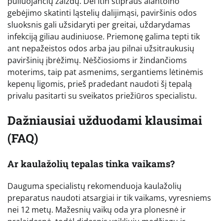
pūliuojančių žaizdų. Dėl itin stipraus alantoino
gebėjimo skatinti ląstelių dalijimąsi, paviršinis odos
sluoksnis gali užsidaryti per greitai, uždarydamas
infekciją giliau audiniuose. Priemonę galima tepti tik
ant nepažeistos odos arba jau pilnai užsitraukusių
paviršinių įbrėžimų. Nėščiosioms ir žindančioms
moterims, taip pat asmenims, sergantiems lėtinėmis
kepenų ligomis, prieš pradedant naudoti šį tepalą
privalu pasitarti su sveikatos priežiūros specialistu.
Dažniausiai užduodami klausimai
(FAQ)
Ar kaulažolių tepalas tinka vaikams?
Dauguma specialistų rekomenduoja kaulažolių
preparatus naudoti atsargiai ir tik vaikams, vyresniems
nei 12 metų. Mažesnių vaikų oda yra plonesnė ir