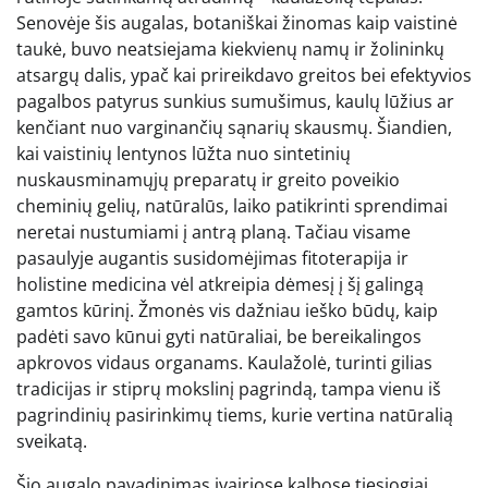
Senovėje šis augalas, botaniškai žinomas kaip vaistinė
taukė, buvo neatsiejama kiekvienų namų ir žolininkų
atsargų dalis, ypač kai prireikdavo greitos bei efektyvios
pagalbos patyrus sunkius sumušimus, kaulų lūžius ar
kenčiant nuo varginančių sąnarių skausmų. Šiandien,
kai vaistinių lentynos lūžta nuo sintetinių
nuskausminamųjų preparatų ir greito poveikio
cheminių gelių, natūralūs, laiko patikrinti sprendimai
neretai nustumiami į antrą planą. Tačiau visame
pasaulyje augantis susidomėjimas fitoterapija ir
holistine medicina vėl atkreipia dėmesį į šį galingą
gamtos kūrinį. Žmonės vis dažniau ieško būdų, kaip
padėti savo kūnui gyti natūraliai, be bereikalingos
apkrovos vidaus organams. Kaulažolė, turinti gilias
tradicijas ir stiprų mokslinį pagrindą, tampa vienu iš
pagrindinių pasirinkimų tiems, kurie vertina natūralią
sveikatą.
Šio augalo pavadinimas įvairiose kalbose tiesiogiai