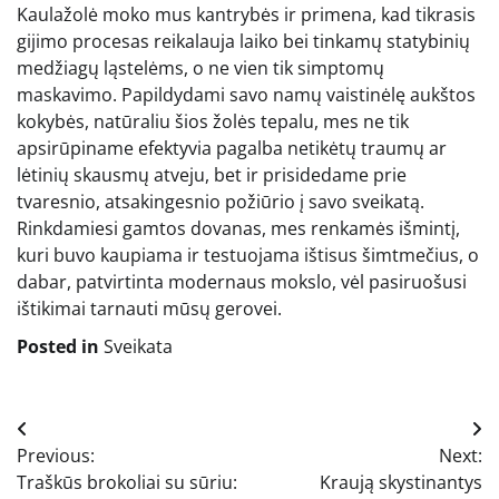
Kaulažolė moko mus kantrybės ir primena, kad tikrasis
gijimo procesas reikalauja laiko bei tinkamų statybinių
medžiagų ląstelėms, o ne vien tik simptomų
maskavimo. Papildydami savo namų vaistinėlę aukštos
kokybės, natūraliu šios žolės tepalu, mes ne tik
apsirūpiname efektyvia pagalba netikėtų traumų ar
lėtinių skausmų atveju, bet ir prisidedame prie
tvaresnio, atsakingesnio požiūrio į savo sveikatą.
Rinkdamiesi gamtos dovanas, mes renkamės išmintį,
kuri buvo kaupiama ir testuojama ištisus šimtmečius, o
dabar, patvirtinta modernaus mokslo, vėl pasiruošusi
ištikimai tarnauti mūsų gerovei.
Posted in
Sveikata
Navigacija
Previous:
Next:
tarp
Traškūs brokoliai su sūriu:
Kraują skystinantys