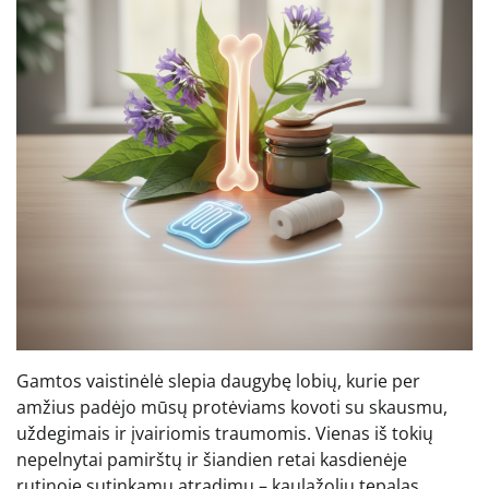
Gamtos vaistinėlė slepia daugybę lobių, kurie per
amžius padėjo mūsų protėviams kovoti su skausmu,
uždegimais ir įvairiomis traumomis. Vienas iš tokių
nepelnytai pamirštų ir šiandien retai kasdienėje
rutinoje sutinkamų atradimų – kaulažolių tepalas.