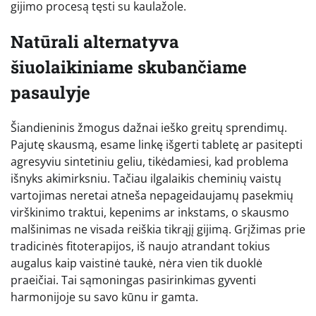
gijimo procesą tęsti su kaulažole.
Natūrali alternatyva
šiuolaikiniame skubančiame
pasaulyje
Šiandieninis žmogus dažnai ieško greitų sprendimų.
Pajutę skausmą, esame linkę išgerti tabletę ar pasitepti
agresyviu sintetiniu geliu, tikėdamiesi, kad problema
išnyks akimirksniu. Tačiau ilgalaikis cheminių vaistų
vartojimas neretai atneša nepageidaujamų pasekmių
virškinimo traktui, kepenims ar inkstams, o skausmo
malšinimas ne visada reiškia tikrąjį gijimą. Grįžimas prie
tradicinės fitoterapijos, iš naujo atrandant tokius
augalus kaip vaistinė taukė, nėra vien tik duoklė
praeičiai. Tai sąmoningas pasirinkimas gyventi
harmonijoje su savo kūnu ir gamta.