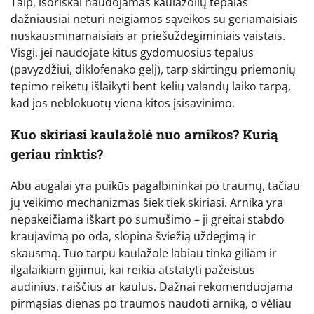
Taip, išoriškai naudojamas kaulažolių tepalas
dažniausiai neturi neigiamos sąveikos su geriamaisiais
nuskausminamaisiais ar priešuždegiminiais vaistais.
Visgi, jei naudojate kitus gydomuosius tepalus
(pavyzdžiui, diklofenako gelį), tarp skirtingų priemonių
tepimo reikėtų išlaikyti bent kelių valandų laiko tarpą,
kad jos neblokuotų viena kitos įsisavinimo.
Kuo skiriasi kaulažolė nuo arnikos? Kurią
geriau rinktis?
Abu augalai yra puikūs pagalbininkai po traumų, tačiau
jų veikimo mechanizmas šiek tiek skiriasi. Arnika yra
nepakeičiama iškart po sumušimo – ji greitai stabdo
kraujavimą po oda, slopina šviežią uždegimą ir
skausmą. Tuo tarpu kaulažolė labiau tinka giliam ir
ilgalaikiam gijimui, kai reikia atstatyti pažeistus
audinius, raiščius ar kaulus. Dažnai rekomenduojama
pirmąsias dienas po traumos naudoti arniką, o vėliau