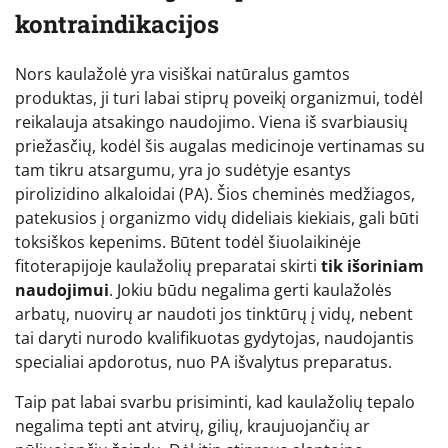
kontraindikacijos
Nors kaulažolė yra visiškai natūralus gamtos
produktas, ji turi labai stiprų poveikį organizmui, todėl
reikalauja atsakingo naudojimo. Viena iš svarbiausių
priežasčių, kodėl šis augalas medicinoje vertinamas su
tam tikru atsargumu, yra jo sudėtyje esantys
pirolizidino alkaloidai (PA). Šios cheminės medžiagos,
patekusios į organizmo vidų dideliais kiekiais, gali būti
toksiškos kepenims. Būtent todėl šiuolaikinėje
fitoterapijoje kaulažolių preparatai skirti
tik išoriniam
naudojimui
. Jokiu būdu negalima gerti kaulažolės
arbatų, nuovirų ar naudoti jos tinktūrų į vidų, nebent
tai daryti nurodo kvalifikuotas gydytojas, naudojantis
specialiai apdorotus, nuo PA išvalytus preparatus.
Taip pat labai svarbu prisiminti, kad kaulažolių tepalo
negalima tepti ant atvirų, gilių, kraujuojančių ar