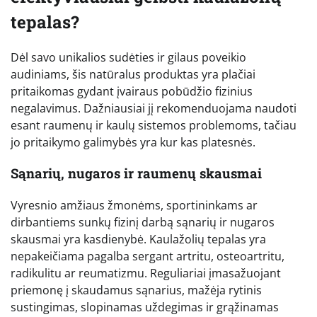
tepalas?
Dėl savo unikalios sudėties ir gilaus poveikio
audiniams, šis natūralus produktas yra plačiai
pritaikomas gydant įvairaus pobūdžio fizinius
negalavimus. Dažniausiai jį rekomenduojama naudoti
esant raumenų ir kaulų sistemos problemoms, tačiau
jo pritaikymo galimybės yra kur kas platesnės.
Sąnarių, nugaros ir raumenų skausmai
Vyresnio amžiaus žmonėms, sportininkams ar
dirbantiems sunkų fizinį darbą sąnarių ir nugaros
skausmai yra kasdienybė. Kaulažolių tepalas yra
nepakeičiama pagalba sergant artritu, osteoartritu,
radikulitu ar reumatizmu. Reguliariai įmasažuojant
priemonę į skaudamus sąnarius, mažėja rytinis
sustingimas, slopinamas uždegimas ir grąžinamas