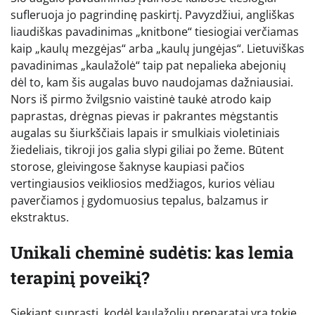
sufleruoja jo pagrindinę paskirtį. Pavyzdžiui, angliškas
liaudiškas pavadinimas „knitbone“ tiesiogiai verčiamas
kaip „kaulų mezgėjas“ arba „kaulų jungėjas“. Lietuviškas
pavadinimas „kaulažolė“ taip pat nepalieka abejonių
dėl to, kam šis augalas buvo naudojamas dažniausiai.
Nors iš pirmo žvilgsnio vaistinė taukė atrodo kaip
paprastas, drėgnas pievas ir pakrantes mėgstantis
augalas su šiurkščiais lapais ir smulkiais violetiniais
žiedeliais, tikroji jos galia slypi giliai po žeme. Būtent
storose, gleivingose šaknyse kaupiasi pačios
vertingiausios veikliosios medžiagos, kurios vėliau
paverčiamos į gydomuosius tepalus, balzamus ir
ekstraktus.
Unikali cheminė sudėtis: kas lemia
terapinį poveikį?
Siekiant suprasti, kodėl kaulažolių preparatai yra tokie