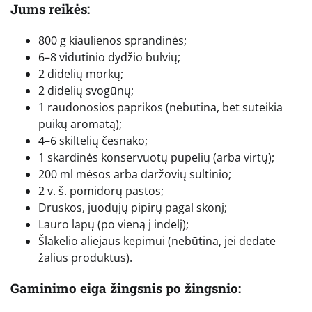
Jums reikės:
800 g kiaulienos sprandinės;
6–8 vidutinio dydžio bulvių;
2 didelių morkų;
2 didelių svogūnų;
1 raudonosios paprikos (nebūtina, bet suteikia
puikų aromatą);
4–6 skiltelių česnako;
1 skardinės konservuotų pupelių (arba virtų);
200 ml mėsos arba daržovių sultinio;
2 v. š. pomidorų pastos;
Druskos, juodųjų pipirų pagal skonį;
Lauro lapų (po vieną į indelį);
Šlakelio aliejaus kepimui (nebūtina, jei dedate
žalius produktus).
Gaminimo eiga žingsnis po žingsnio: