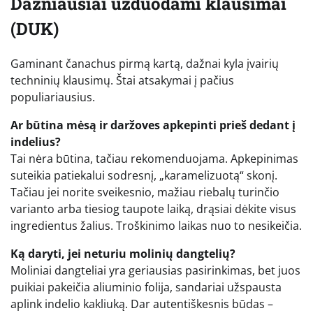
Dažniausiai užduodami klausimai
(DUK)
Gaminant čanachus pirmą kartą, dažnai kyla įvairių
techninių klausimų. Štai atsakymai į pačius
populiariausius.
Ar būtina mėsą ir daržoves apkepinti prieš dedant į
indelius?
Tai nėra būtina, tačiau rekomenduojama. Apkepinimas
suteikia patiekalui sodresnį, „karamelizuotą“ skonį.
Tačiau jei norite sveikesnio, mažiau riebalų turinčio
varianto arba tiesiog taupote laiką, drąsiai dėkite visus
ingredientus žalius. Troškinimo laikas nuo to nesikeičia.
Ką daryti, jei neturiu molinių dangtelių?
Moliniai dangteliai yra geriausias pasirinkimas, bet juos
puikiai pakeičia aliuminio folija, sandariai užspausta
aplink indelio kakliuką. Dar autentiškesnis būdas –