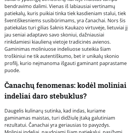
bendravimo dalimi. Vienas iš labiausiai vertinamų
patiekalų, kuris puikiai tinka tiek kasdieniam stalui, tiek
šventiškesniems susibūrimams, yra čanachai. Nors šis
patiekalas turi gilias šaknis Kaukazo virtuvėje, lietuviai jį
jau seniai adaptavo savo skoniui, dažniausiai
rinkdamiesi kiaulieną vietoje tradicinės avienos.
Gaminimas moliniuose indeliuose suteikia šiam
troškiniui ne tik autentiškumo, bet ir unikalų skonio
profilį, kurio neįmanoma išgauti gaminant paprastame
puode.
Čanachų fenomenas: kodėl moliniai
indeliai daro stebuklus?
Daugelis kulinarų sutinka, kad indas, kuriame
gaminamas maistas, turi didžiulę įtaką galutiniam
rezultatui. Čanachai yra geriausias to pavyzdys.
Moliniai indeliai, naudojami šiam patiekalui, pasižymi