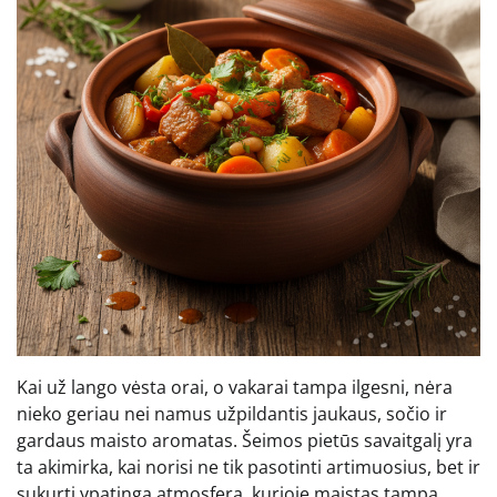
Kai už lango vėsta orai, o vakarai tampa ilgesni, nėra
nieko geriau nei namus užpildantis jaukaus, sočio ir
gardaus maisto aromatas. Šeimos pietūs savaitgalį yra
ta akimirka, kai norisi ne tik pasotinti artimuosius, bet ir
sukurti ypatingą atmosferą, kurioje maistas tampa