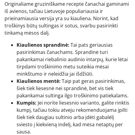
Originaliame gruziniškame recepte čanachai gaminami
iš avienos, tačiau Lietuvoje populiariausia ir
prieinamiausia versija yra su kiauliena. Norint, kad
troškinys būtų sultingas ir sotus, svarbu pasirinkti
tinkamą mėsos dalį.
Kiaulienos sprandinė:
Tai pats geriausias
pasirinkimas čanachams. Sprandinė turi
pakankamai riebalinio audinio intarpų, kurie lėtai
tirpdami troškinimo metu suteikia mėsai
minkštumo ir neleidžia jai išdžiūti.
Kiaulienos mentė:
Taip pat geras pasirinkimas,
šiek tiek liesesnė nei sprandinė, bet vis tiek
pakankamai sultinga ilgo troškinimo patiekalams.
Kumpis:
Jei norite liesesnio varianto, galite rinktis
kumpį, tačiau tokiu atveju rekomenduojama įpilti
šiek tiek daugiau sultinio arba įdėti gabalėlį
sviesto į kiekvieną indelį, kad mėsa netaptų per
sausa.