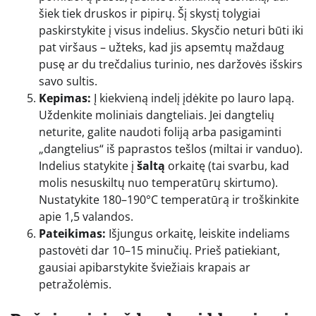
šiek tiek druskos ir pipirų. Šį skystį tolygiai
paskirstykite į visus indelius. Skysčio neturi būti iki
pat viršaus – užteks, kad jis apsemtų maždaug
pusę ar du trečdalius turinio, nes daržovės išskirs
savo sultis.
Kepimas:
Į kiekvieną indelį įdėkite po lauro lapą.
Uždenkite moliniais dangteliais. Jei dangtelių
neturite, galite naudoti foliją arba pasigaminti
„dangtelius“ iš paprastos tešlos (miltai ir vanduo).
Indelius statykite į
šaltą
orkaitę (tai svarbu, kad
molis nesuskiltų nuo temperatūrų skirtumo).
Nustatykite 180–190°C temperatūrą ir troškinkite
apie 1,5 valandos.
Pateikimas:
Išjungus orkaitę, leiskite indeliams
pastovėti dar 10–15 minučių. Prieš patiekiant,
gausiai apibarstykite šviežiais krapais ar
petražolėmis.