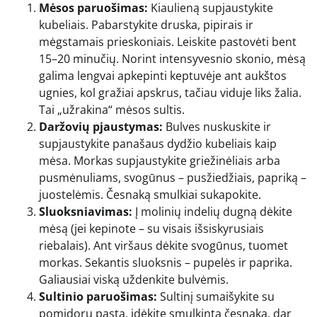
Mėsos paruošimas:
Kiaulieną supjaustykite
kubeliais. Pabarstykite druska, pipirais ir
mėgstamais prieskoniais. Leiskite pastovėti bent
15–20 minučių. Norint intensyvesnio skonio, mėsą
galima lengvai apkepinti keptuvėje ant aukštos
ugnies, kol gražiai apskrus, tačiau viduje liks žalia.
Tai „užrakina“ mėsos sultis.
Daržovių pjaustymas:
Bulves nuskuskite ir
supjaustykite panašaus dydžio kubeliais kaip
mėsa. Morkas supjaustykite griežinėliais arba
pusmėnuliams, svogūnus – pusžiedžiais, papriką –
juostelėmis. Česnaką smulkiai sukapokite.
Sluoksniavimas:
Į molinių indelių dugną dėkite
mėsą (jei kepinote – su visais išsiskyrusiais
riebalais). Ant viršaus dėkite svogūnus, tuomet
morkas. Sekantis sluoksnis – pupelės ir paprika.
Galiausiai viską uždenkite bulvėmis.
Sultinio paruošimas:
Sultinį sumaišykite su
pomidorų pasta, įdėkite smulkintą česnaką, dar