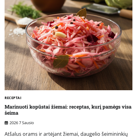
RECEPTAI
Marinuoti kopūstai žiemai: receptas, kurį pamėgs visa
šeima
2026 7 Sausio
Atšalus orams ir artėjant žiemai, daugelio šeimininkių