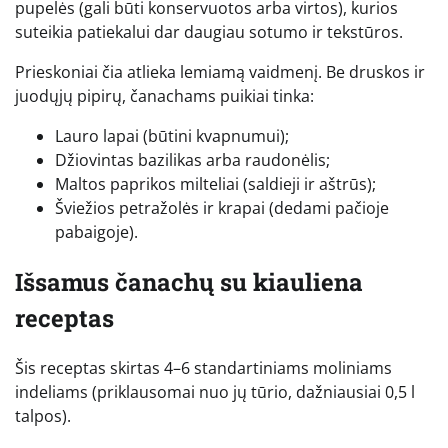
pupelės (gali būti konservuotos arba virtos), kurios
suteikia patiekalui dar daugiau sotumo ir tekstūros.
Prieskoniai čia atlieka lemiamą vaidmenį. Be druskos ir
juodųjų pipirų, čanachams puikiai tinka:
Lauro lapai (būtini kvapnumui);
Džiovintas bazilikas arba raudonėlis;
Maltos paprikos milteliai (saldieji ir aštrūs);
Šviežios petražolės ir krapai (dedami pačioje
pabaigoje).
Išsamus čanachų su kiauliena
receptas
Šis receptas skirtas 4–6 standartiniams moliniams
indeliams (priklausomai nuo jų tūrio, dažniausiai 0,5 l
talpos).