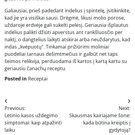
Galiausiai, prieš padedant indelius į spintelę, įsitikinkite,
kad jie yra visiškai sausi. Drėgmė, likusi molio porose,
uždaroje erdvėje gali sukelti pelėsį. Geriausia išplautus
indelius palikti džiūti apverstus ant rankšluosčio per
naktį, o dangtelius laikyti atskirai arba neuždarytus, kad
indas „kvėpuotų“. Tinkamai prižiūrimi moliniai
puodeliai tarnaus dešimtmečius ir galbūt net taps
šeimos relikvija, perduodama iš kartos į kartą kartu su
geriausiu čanachų receptu.
Posted in
Receptai
Navigacija
Previous:
Next:
tarp
Lėtinio kasos uždegimo
Skausmas kairiajame šone:
įrašų
simptomai: kaip atpažinti
kada būtina kreiptis į
laiku
gydytoją?