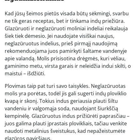
Kad jūsų šeimos pietūs visada būtų sėkmingi, svarbu
ne tik geras receptas, bet ir tinkama indų priežiūra.
Glazūruoti ir neglazūruoti moliniai indeliai reikalauja
šiek tiek dėmesio. Jei naudojate visiškai naujus,
neglazūruotus indelius, prieš pirmąjį naudojimą
rekomenduojama juos pamirkyti šaltame vandenyje
apie valandą. Molis prisisotina drėgmės, kuri vėliau,
gaminimo metu, virsta garais ir neleidžia indui skilti, o
maistui – išdžiūti.
Plovimas taip pat turi savo taisykles. Neglazūruotas
molis yra porėtas, todėl jis gali sugerti indų ploviklio
kvapą ir skonį. Tokius indus geriausia plauti šiltu
vandeniu ir valgomąja soda, naudojant šiurkščią
kempinėlę. Glazūruotus indus prižiūrėti paprasčiau –
juos galima plauti įprastais plovikliais, tačiau venkite
naudoti metalinius šveistukus, kad nepažeistumėte
glazūros paviršiaus.