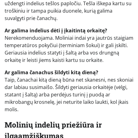
uždengti indelius tešlos papločiu. Tešla iškepa kartu su
troškiniu ir tampa puikia duonele, kurią galima
suvalgyti prie čanachų.
Ar galima indelius dėti į įkaitintą orkaitę?
Nerekomenduojama. Moliniai indai yra jautrūs staigiam
temperatūros pokyčiui (terminiam šokui) ir gali įskilti.
Geriausia indelius statyti į šaltą arba vos drungną
orkaitę ir leisti jiems kaisti kartu su orkaite.
Ar galima čanachus šildyti kitą dieną?
Taip, čanachai kitą dieną būna net skanesni, nes skoniai
dar labiau susimaišo. Šildyti geriausia orkaitėje (vėlgi,
statant į šaltą) arba perdėjus turinį į puodą ar
mikrobangų krosnelę, jei neturite laiko laukti, kol įkais
molis.
Molinių indelių priežiūra ir
ilgaamžiškumas