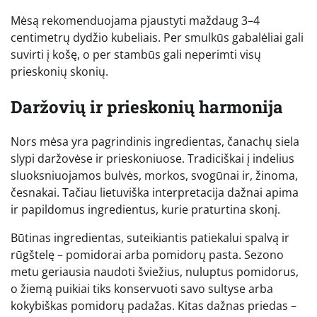
Mėsą rekomenduojama pjaustyti maždaug 3–4
centimetrų dydžio kubeliais. Per smulkūs gabalėliai gali
suvirti į košę, o per stambūs gali neperimti visų
prieskonių skonių.
Daržovių ir prieskonių harmonija
Nors mėsa yra pagrindinis ingredientas, čanachų siela
slypi daržovėse ir prieskoniuose. Tradiciškai į indelius
sluoksniuojamos bulvės, morkos, svogūnai ir, žinoma,
česnakai. Tačiau lietuviška interpretacija dažnai apima
ir papildomus ingredientus, kurie praturtina skonį.
Būtinas ingredientas, suteikiantis patiekalui spalvą ir
rūgštelę – pomidorai arba pomidorų pasta. Sezono
metu geriausia naudoti šviežius, nuluptus pomidorus,
o žiemą puikiai tiks konservuoti savo sultyse arba
kokybiškas pomidorų padažas. Kitas dažnas priedas –