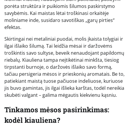
porėta struktūra ir puikiomis šilumos paskirstymo
savybėmis. Kai maistas lėtai troškinasi orkaitėje
moliniame inde, susidaro savotiškas „garų pirties“
efektas.
Skirtingai nei metaliniai puodai, molis įkaista tolygiai ir
ilgai išlaiko šilumą. Tai leidžia mėsai ir daržovėms
troškintis savo sultyse, beveik nenaudojant papildomų
riebalų. Kiauliena tampa neįtikėtinai minkšta, tiesiog
tirpstanti burnoje, o daržovės išlaiko savo formą,
tačiau persigeria mėsos ir prieskonių aromatais. Be to,
patiekiant maistą tuose pačiuose indeliuose, kuriuose
jis buvo gamintas, jis ilgai išlieka karštas, todėl nereikia
skubėti valgant – galima mėgautis kiekvienu kąsniu.
Tinkamos mėsos pasirinkimas:
kodėl kiauliena?