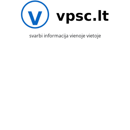
Skip
to
content
svarbi informacija vienoje vietoje