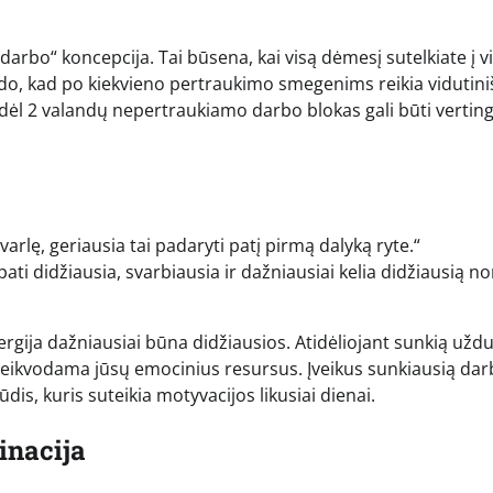
 darbo“ koncepcija. Tai būsena, kai visą dėmesį sutelkiate į v
rodo, kad po kiekvieno pertraukimo smegenims reikia vidutini
dėl 2 valandų nepertraukiamo darbo blokas gali būti vertin
arlę, geriausia tai padaryti patį pirmą dalyką ryte.“
ti didžiausia, svarbiausia ir dažniausiai kelia didžiausią no
ergija dažniausiai būna didžiausios. Atidėliojant sunkią uždu
is, eikvodama jūsų emocinius resursus. Įveikus sunkiausią da
is, kuris suteikia motyvacijos likusiai dienai.
inacija