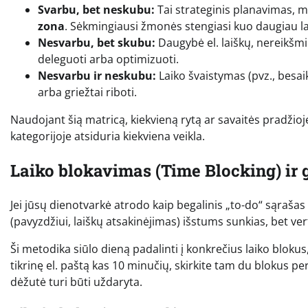
Svarbu, bet neskubu:
Tai strateginis planavimas, m
zona
. Sėkmingiausi žmonės stengiasi kuo daugiau laik
Nesvarbu, bet skubu:
Daugybė el. laiškų, nereikšmi
deleguoti arba optimizuoti.
Nesvarbu ir neskubu:
Laiko švaistymas (pvz., besaik
arba griežtai riboti.
Naudojant šią matricą, kiekvieną rytą ar savaitės pradžioje
kategorijoje atsiduria kiekviena veikla.
Laiko blokavimas (Time Blocking) ir g
Jei jūsų dienotvarkė atrodo kaip begalinis „to-do“ sąraša
(pavyzdžiui, laiškų atsakinėjimas) išstums sunkias, bet ve
Ši metodika siūlo dieną padalinti į konkrečius laiko bloku
tikrinę el. paštą kas 10 minučių, skirkite tam du blokus pe
dėžutė turi būti uždaryta.