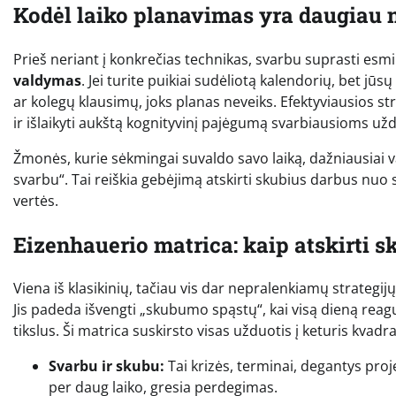
Kodėl laiko planavimas yra daugiau n
Prieš neriant į konkrečias technikas, svarbu suprasti esmi
valdymas
. Jei turite puikiai sudėliotą kalendorių, bet jū
ar kolegų klausimų, joks planas neveiks. Efektyviausios str
ir išlaikyti aukštą kognityvinį pajėgumą svarbiausioms už
Žmonės, kurie sėkmingai suvaldo savo laiką, dažniausiai va
svarbu“. Tai reiškia gebėjimą atskirti skubius darbus nuo 
vertės.
Eizenhauerio matrica: kaip atskirti
Viena iš klasikinių, tačiau vis dar nepralenkiamų strategi
Jis padeda išvengti „skubumo spąstų“, kai visą dieną reag
tikslus. Ši matrica suskirsto visas užduotis į keturis kvadr
Svarbu ir skubu:
Tai krizės, terminai, degantys proje
per daug laiko, gresia perdegimas.