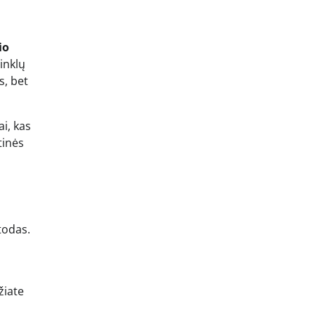
io
inklų
s, bet
i, kas
tinės
todas.
žiate