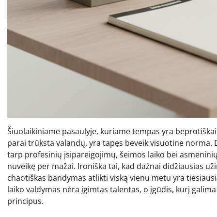
Šiuolaikiniame pasaulyje, kuriame tempas yra beprotiškai
parai trūksta valandų, yra tapęs beveik visuotine norma. 
tarp profesinių įsipareigojimų, šeimos laiko bei asmeninių 
nuveikę per mažai. Ironiška tai, kad dažnai didžiausias u
chaotiškas bandymas atlikti viską vienu metu yra tiesiausi
laiko valdymas nėra įgimtas talentas, o įgūdis, kurį galima 
principus.