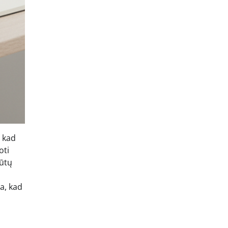
, kad
oti
būtų
a, kad