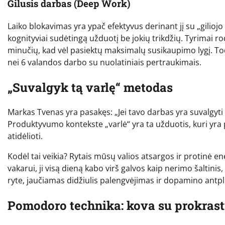
Gilusis darbas (Deep Work)
Laiko blokavimas yra ypač efektyvus derinant jį su „giliojo
kognityviai sudėtingą užduotį be jokių trikdžių. Tyrimai 
minučių, kad vėl pasiektų maksimalų susikaupimo lygį. To
nei 6 valandos darbo su nuolatiniais pertraukimais.
„Suvalgyk tą varlę“ metodas
Markas Tvenas yra pasakęs: „Jei tavo darbas yra suvalgyti v
Produktyvumo kontekste „varlė“ yra ta užduotis, kuri yra pa
atidėlioti.
Kodėl tai veikia? Rytais mūsų valios atsargos ir protinė en
vakarui, ji visą dieną kabo virš galvos kaip nerimo šaltin
ryte, jaučiamas didžiulis palengvėjimas ir dopamino antplūd
Pomodoro technika: kova su prokrast