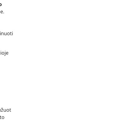
o
e.
inuoti
ioje
užuot
što