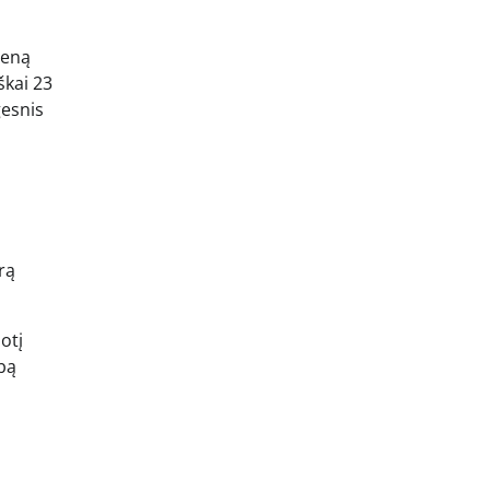
ieną
škai 23
gesnis
rą
otį
rbą