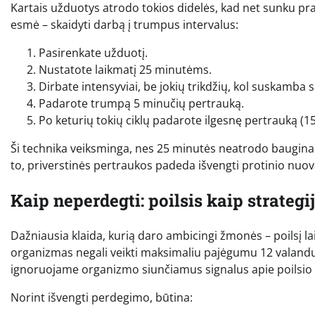
Kartais užduotys atrodo tokios didelės, kad net sunku pr
esmė – skaidyti darbą į trumpus intervalus:
Pasirenkate užduotį.
Nustatote laikmatį 25 minutėms.
Dirbate intensyviai, be jokių trikdžių, kol suskamba s
Padarote trumpą 5 minučių pertrauką.
Po keturių tokių ciklų padarote ilgesnę pertrauką (1
Ši technika veiksminga, nes 25 minutės neatrodo bauginan
to, priverstinės pertraukos padeda išvengti protinio nuov
Kaip neperdegti: poilsis kaip strategij
Dažniausia klaida, kurią daro ambicingi žmonės – poilsį la
organizmas negali veikti maksimaliu pajėgumu 12 valandų
ignoruojame organizmo siunčiamus signalus apie poilsio 
Norint išvengti perdegimo, būtina: