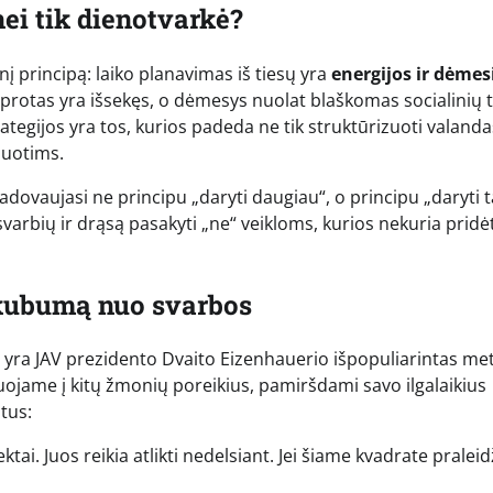
ei tik dienotvarkė?
nį principą: laiko planavimas iš tiesų yra
energijos ir dėmes
sų protas yra išsekęs, o dėmesys nuolat blaškomas socialinių t
ategijos yra tos, kurios padeda ne tik struktūrizuoti valanda
duotims.
dovaujasi ne principu „daryti daugiau“, o principu „daryti ta
svarbių ir drąsą pasakyti „ne“ veikloms, kurios nekuria pridė
 skubumą nuo svarbos
jų yra JAV prezidento Dvaito Eizenhauerio išpopuliarintas me
uojame į kitų žmonių poreikius, pamiršdami savo ilgalaikius
atus:
ktai. Juos reikia atlikti nedelsiant. Jei šiame kvadrate praleid