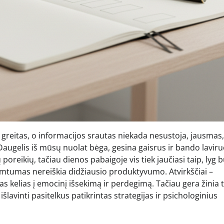
 greitas, o informacijos srautas niekada nesustoja, jausmas
Daugelis iš mūsų nuolat bėga, gesina gaisrus ir bando laviru
poreikių, tačiau dienos pabaigoje vis tiek jaučiasi taip, lyg 
žimtumas nereiškia didžiausio produktyvumo. Atvirkščiai –
as kelias į emocinį išsekimą ir perdegimą. Tačiau gera žinia t
išlavinti pasitelkus patikrintas strategijas ir psichologinius