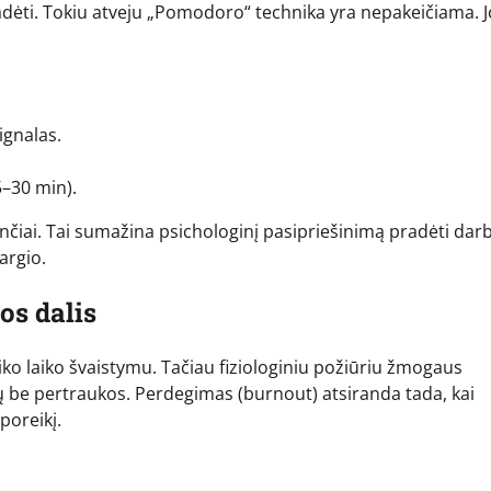
adėti. Tokiu atveju „Pomodoro“ technika yra nepakeičiama. J
ignalas.
5–30 min).
čiai. Tai sumažina psichologinį pasipriešinimą pradėti darb
argio.
os dalis
iko laiko švaistymu. Tačiau fiziologiniu požiūriu žmogaus
 be pertraukos. Perdegimas (burnout) atsiranda tada, kai
poreikį.