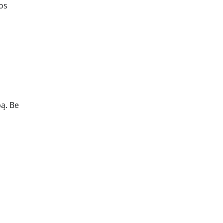
os
ą. Be