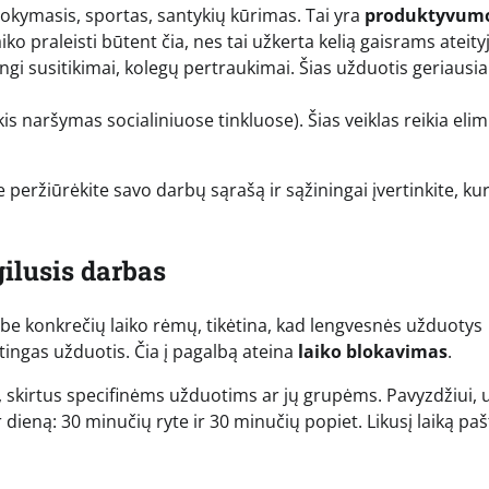
okymasis, sportas, santykių kūrimas. Tai yra
produktyvum
o praleisti būtent čia, nes tai užkerta kelią gaisrams ateityj
ngi susitikimai, kolegų pertraukimai. Šias užduotis geriausia
is naršymas socialiniuose tinkluose). Šias veiklas reikia elim
 peržiūrėkite savo darbų sąrašą ir sąžiningai įvertinkite, kur
ilusis darbas
s be konkrečių laiko rėmų, tikėtina, kad lengvesnės užduotys
rtingas užduotis. Čia į pagalbą ateina
laiko blokavimas
.
s, skirtus specifinėms užduotims ar jų grupėms. Pavyzdžiui, 
r dieną: 30 minučių ryte ir 30 minučių popiet. Likusį laiką pa