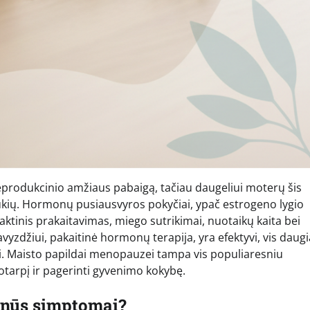
eprodukcinio amžiaus pabaigą, tačiau daugeliui moterų šis
ūkių. Hormonų pusiausvyros pokyčiai, ypač estrogeno lygio
aktinis prakaitavimas, miego sutrikimai, nuotaikų kaita bei
yzdžiui, pakaitinė hormonų terapija, yra efektyvi, vis daug
. Maisto papildai menopauzei tampa vis populiaresniu
kotarpį ir pagerinti gyvenimo kokybę.
nūs simptomai?