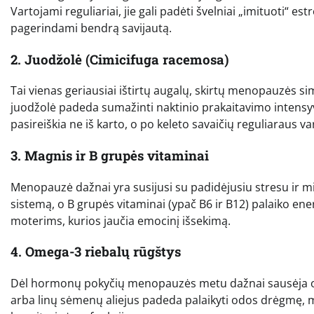
Vartojami reguliariai, jie gali padėti švelniai „imituoti“ 
pagerindami bendrą savijautą.
2. Juodžolė (Cimicifuga racemosa)
Tai vienas geriausiai ištirtų augalų, skirtų menopauzės 
juodžolė padeda sumažinti naktinio prakaitavimo intensy
pasireiškia ne iš karto, o po keleto savaičių reguliaraus va
3. Magnis ir B grupės vitaminai
Menopauzė dažnai yra susijusi su padidėjusiu stresu ir m
sistemą, o B grupės vitaminai (ypač B6 ir B12) palaiko ene
moterims, kurios jaučia emocinį išsekimą.
4. Omega-3 riebalų rūgštys
Dėl hormonų pokyčių menopauzės metu dažnai sausėja oda, 
arba linų sėmenų aliejus padeda palaikyti odos drėgmę, 