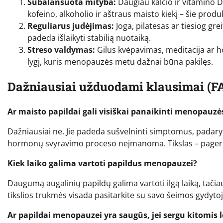
Subalansuota mityba:
Daugiau kalcio ir vitamino D
kofeino, alkoholio ir aštraus maisto kiekį – šie prod
Reguliarus judėjimas:
Joga, pilatesas ar tiesiog gre
padeda išlaikyti stabilią nuotaiką.
Streso valdymas:
Gilus kvėpavimas, meditacija ar h
lygį, kuris menopauzės metu dažnai būna pakilęs.
Dažniausiai užduodami klausimai (F
Ar maisto papildai gali visiškai panaikinti menopauz
Dažniausiai ne. Jie padeda sušvelninti simptomus, padaryt
hormonų svyravimo proceso neįmanoma. Tikslas – pagerin
Kiek laiko galima vartoti papildus menopauzei?
Daugumą augalinių papildų galima vartoti ilgą laiką, tač
tikslios trukmės visada pasitarkite su savo šeimos gydyto
Ar papildai menopauzei yra saugūs, jei sergu kitomis 