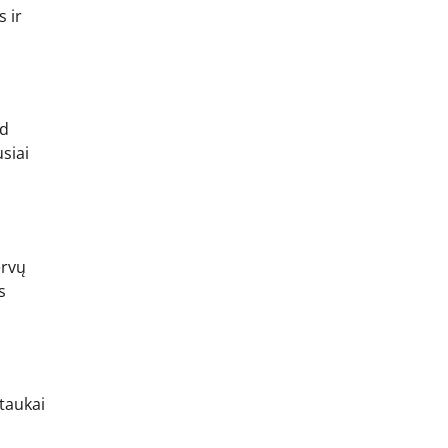
s ir
ad
siai
ervų
s
taukai