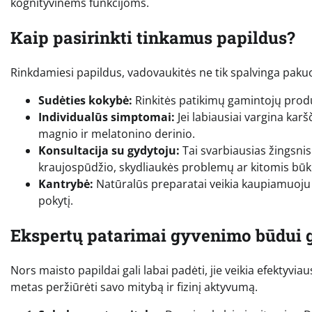
kognityvinėms funkcijoms.
Kaip pasirinkti tinkamus papildus?
Rinkdamiesi papildus, vadovaukitės ne tik spalvinga pakuote,
Sudėties kokybė:
Rinkitės patikimų gamintojų produk
Individualūs simptomai:
Jei labiausiai vargina karš
magnio ir melatonino derinio.
Konsultacija su gydytoju:
Tai svarbiausias žingsnis.
kraujospūdžio, skydliaukės problemų ar kitomis būk
Kantrybė:
Natūralūs preparatai veikia kaupiamuoju p
pokytį.
Ekspertų patarimai gyvenimo būdui g
Nors maisto papildai gali labai padėti, jie veikia efektyvia
metas peržiūrėti savo mitybą ir fizinį aktyvumą.