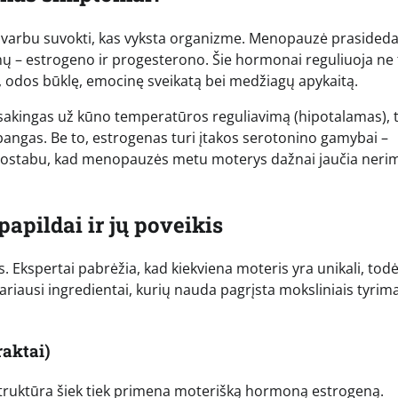
, svarbu suvokti, kas vyksta organizme. Menopauzė prasideda,
ų – estrogeno ir progesterono. Šie hormonai reguliuoja ne 
į, odos būklę, emocinę sveikatą bei medžiagų apykaitą.
tsakingas už kūno temperatūros reguliavimą (hipotalamas),
bangas. Be to, estrogenas turi įtakos serotonino gamybai –
enuostabu, kad menopauzės metu moterys dažnai jaučia neri
pildai ir jų poveikis
Ekspertai pabrėžia, kad kiekviena moteris yra unikali, todėl
iariausi ingredientai, kurių nauda pagrįsta moksliniais tyrima
raktai)
 struktūra šiek tiek primena moterišką hormoną estrogeną.