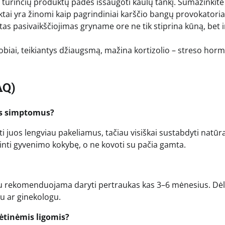
 turinčių produktų padės išsaugoti kaulų tankį. Sumažinkite
uktai yra žinomi kaip pagrindiniai karščio bangų provokatoria
itas pasivaikščiojimas gryname ore ne tik stiprina kūną, bet i
obiai, teikiantys džiaugsmą, mažina kortizolio – streso hor
AQ)
ės simptomus?
i juos lengviau pakeliamus, tačiau visiškai sustabdyti natūr
ti gyvenimo kokybę, o ne kovoti su pačia gamta.
iau rekomenduojama daryti pertraukas kas 3–6 mėnesius. Dėl
ju ar ginekologu.
lėtinėmis ligomis?