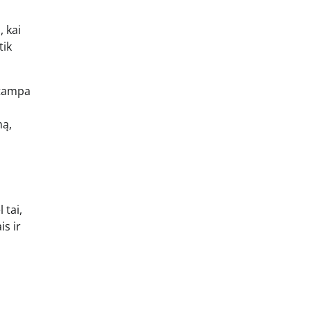
 kai
tik
 tampa
mą,
 tai,
is ir