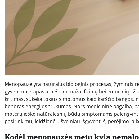
Menopauzė yra natūralus biologinis procesas, žymintis r
gyvenimo etapas atneša nemažai fizinių bei emocinių išš
kritimas, sukelia tokius simptomus kaip karščio bangos, n
bendras energijos trūkumas. Nors medicininė pagalba, pav
moterų ieško natūralesnių būdų simptomams palengvinti
pasirinkimu, leidžiančiu švelniau išgyventi šį perėjimo lai
Kodėl menopauzės metu kyla nemalo