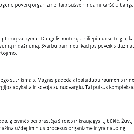
estrogeno poveikį organizme, taip sušvelnindami karščio banga
simptomų valdymui. Daugelis moterų atsiliepimuose teigia, k
vumą ir dažnumą. Svarbu paminėti, kad jos poveikis dažniau
rtojimo.
iego sutrikimais. Magnis padeda atpalaiduoti raumenis ir n
rgijos apykaitą ir kovoja su nuovargiu. Tai puikus kompleksa
gleivinės bei prastėja širdies ir kraujagyslių būklė. Žuvų 
mažina uždegiminius procesus organizme ir yra naudingi