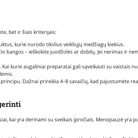
 bet ir šiais kriterijais:
tus, kurie nurodo tikslius veikliųjų medžiagų kiekius.
čio bangos – ieškokite juodžolės ar dobilų. Jei nerimas ir ne
 Kai kurie augaliniai preparatai gali sąveikauti su vaistais n
lėmis.
rincipu. Dažnai prireikia 4–8 savaičių, kad pajustumėte rea
erinti
usiai, kai yra derinami su sveikais įpročiais. Menopauzė yra p