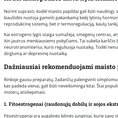
Norint suprasti, kodėl maisto papildai gali būti naudingi
kiaušidės nustoja gaminti pakankamą kiekį lytinių hormon
reprodukcinę sistemą, bet ir termoreguliaciją, kaulų tank
Kai estrogeno lygis staiga sumažėja, smegenų centras, a
itin jautrus menkiausiems pokyčiams. Tai sukelia karščio 
neurotransmiteriui, kuris reguliuoja nuotaiką. Todėl n
dirglumą ar depresinę nuotaiką.
Dažniausiai rekomenduojami maisto pa
Rinkoje gausu preparatų, žadančių palengvinti simptomus. 
kas padeda vienai, gali būti neveiksminga kitai. Štai popul
moterų atsiliepimais:
1. Fitoestrogenai (raudonųjų dobilų ir sojos ekst
Fitoestrogenai yra augalinės kilmės junginiai, kurie savo