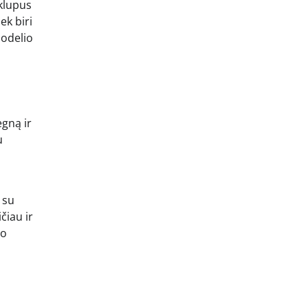
žklupus
ek biri
uodelio
ėgną ir
u
 su
čiau ir
ro