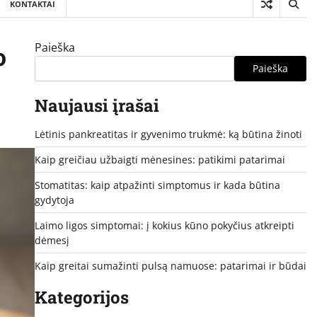
KONTAKTAI
Paieška
o
Paieška
Naujausi įrašai
Lėtinis pankreatitas ir gyvenimo trukmė: ką būtina žinoti
Kaip greičiau užbaigti mėnesines: patikimi patarimai
Stomatitas: kaip atpažinti simptomus ir kada būtina
gydytoja
Laimo ligos simptomai: į kokius kūno pokyčius atkreipti
dėmesį
Kaip greitai sumažinti pulsą namuose: patarimai ir būdai
Kategorijos