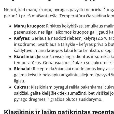
Norint, kad manų kruopų pyragas pavyktų nepriekaištingai,
paruošti prieš maišant tešlą. Temperatūra čia vaidina le
Manų kruopos:
Rinkitės kokybiškas, smulkaus malim
pasenusios, nes ilgai laikomos kruopos gali įgauti ka
Kefyras:
Geriausia naudoti riebesnį kefyrą (2,5 % a
ir sodrumo. Svarbiausia taisyklė – kefyras privalo bū
šaldytuvo, manų kruopos labai lėtai brinksta, o kepim
Kiaušiniai:
Jie suriša visus ingredientus ir suteikia 
temperatūros. Geriausia juos išplakti su cukrumi iki
Riebalai:
Recepte dažniausiai naudojamas lydytas svi
galima keisti ir bekvapiu augaliniu aliejumi (pavyzdž
ilgiau.
Cukrus:
Klasikiniam pyragui reikia pakankamai cukr
saldžiai, galite kiekį šiek tiek sumažinti, bet visišk
pyrago drėgmės ir gražios plutos susidarymo.
Klasikinis ir laiko patikrintas recept