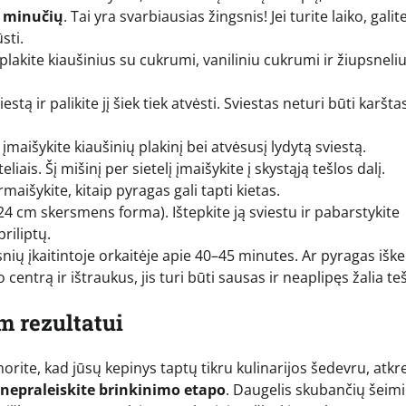
0 minučių
. Tai yra svarbiausias žingsnis! Jei turite laiko, galit
sti.
lakite kiaušinius su cukrumi, vaniliniu cukrumi ir žiupsneli
ą ir palikite jį šiek tiek atvėsti. Sviestas neturi būti karštas,
maišykite kiaušinių plakinį bei atvėsusį lydytą sviestą.
ais. Šį mišinį per sietelį įmaišykite į skystąją tešlos dalį.
rmaišykite, kitaip pyragas gali tapti kietas.
24 cm skersmens forma). Ištepkite ją sviestu ir pabarstykite
riliptų.
ipsnių įkaitintoje orkaitėje apie 40–45 minutes. Ar pyragas išk
centrą ir ištraukus, jis turi būti sausas ir neaplipęs žalia teš
m rezultatui
norite, kad jūsų kepinys taptų tikru kulinarijos šedevru, atkr
nepraleiskite brinkinimo etapo
. Daugelis skubančių šeimi