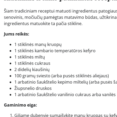
Šiam tradiciniam receptui matuoti ingredientus patogiausi
senovinis, močiučių pamėgtas matavimo būdas, užtikrinanti
ingredientus matuokite ta pačia stikline.
Jums reikės:
1 stiklinės manų kruopų
1 stiklinės kambario temperatūros kefyro
1 stiklinės miltų
1 stiklinės cukraus
2 didelių kiaušinių
100 gramų sviesto (arba pusės stiklinės aliejaus)
1 arbatinio šaukštelio kepimo miltelių (arba pusės š
Žiupsnelio druskos
1 arbatinio šaukštelio vanilinio cukraus arba vanilės
Gaminimo eiga:
Giliame dubenyje sumaišykite manų kruopas su kefyr