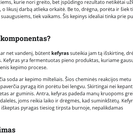
ems, kurie nori greito, bet įspūdingo rezultato netikėtai u
likusį darbą atlieka orkaitė. Be to, drėgna, porėta ir šiek ti
 suaugusiems, tiek vaikams. Šis kepinys idealiai tinka prie p
o komponentas?
 ar net vandenį, būtent
kefyras
suteikia jam tą išskirtinę, dr
mas. Kefyras yra fermentuotas pieno produktas, kuriame gaus
dmenis kepimo procese.
nčia soda ar kepimo milteliais. Šios cheminės reakcijos metu
ir paverčia pyragą itin porėtu bei lengvu. Skirtingai nei kepant
ietas ar guminis. Antra, kefyras padeda manų kruopoms grei
dalelės, joms reikia laiko ir drėgmės, kad suminkštėtų. Kefy
iškeptas pyragas tiesiog tirpsta burnoje, nepalikdamas
šimas