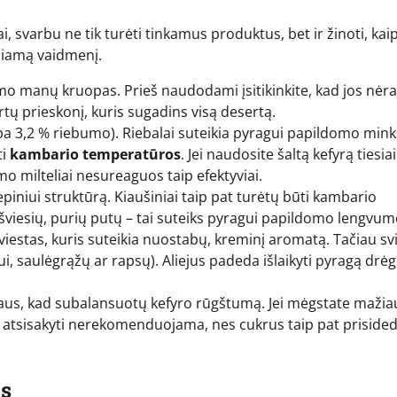
 svarbu ne tik turėti tinkamus produktus, bet ir žinoti, kai
miamą vaidmenį.
o manų kruopas. Prieš naudodami įsitikinkite, kad jos nėra
rtų prieskonį, kuris sugadins visą desertą.
rba 3,2 % riebumo). Riebalai suteikia pyragui papildomo mi
ti
kambario temperatūros
. Jei naudosite šaltą kefyrą tiesiai
o milteliai nesureaguos taip efektyviai.
kepiniui struktūrą. Kiaušiniai taip pat turėtų būti kambario
 šviesių, purių putų – tai suteiks pyragui papildomo lengvum
estas, kuris suteikia nuostabų, kreminį aromatą. Tačiau sv
iui, saulėgrąžų ar rapsų). Aliejus padeda išlaikyti pyragą drė
aus, kad subalansuotų kefyro rūgštumą. Jei mėgstate mažia
ai jo atsisakyti nerekomenduojama, nes cukrus taip pat priside
as