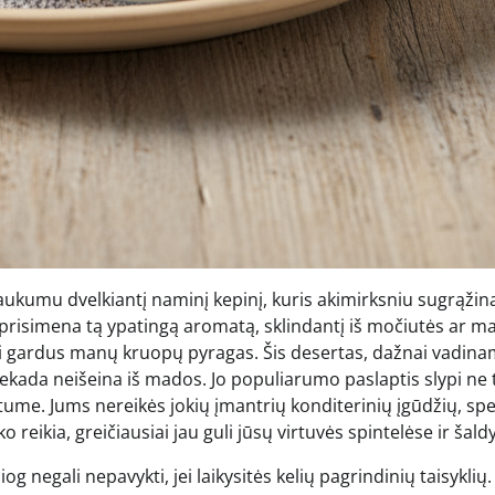
 jaukumu dvelkiantį naminį kepinį, kuris akimirksniu sugrąžina
 prisimena tą ypatingą aromatą, sklindantį iš močiutės ar 
tai gardus manų kruopų pyragas. Šis desertas, dažnai vadin
niekada neišeina iš mados. Jo populiarumo paslaptis slypi ne 
me. Jums nereikės jokių įmantrių konditerinių įgūdžių, spe
reikia, greičiausiai jau guli jūsų virtuvės spintelėse ir šald
og negali nepavykti, jei laikysitės kelių pagrindinių taisyklių.