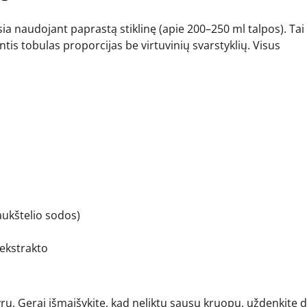
a naudojant paprastą stiklinę (apie 200–250 ml talpos). Tai
s tobulas proporcijas be virtuvinių svarstyklių. Visus
aukštelio sodos)
 ekstrakto
u. Gerai išmaišykite, kad neliktų sausų kruopų, uždenkite 