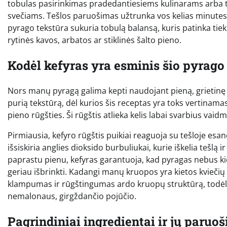
tobulas pasirinkimas pradedantiesiems kulinarams arba ti
svečiams. Tešlos paruošimas užtrunka vos kelias minutes, o 
pyrago tekstūra sukuria tobulą balansą, kuris patinka tiek
rytinės kavos, arbatos ar stiklinės šalto pieno.
Kodėl kefyras yra esminis šio pyrag
Nors manų pyragą galima kepti naudojant pieną, grietinę
purią tekstūrą, dėl kurios šis receptas yra toks vertina
pieno rūgšties. Ši rūgštis atlieka kelis labai svarbius vai
Pirmiausia, kefyro rūgštis puikiai reaguoja su tešloje esa
išsiskiria anglies dioksido burbuliukai, kurie iškelia tešlą 
paprastu pienu, kefyras garantuoja, kad pyragas nebus k
geriau išbrinkti. Kadangi manų kruopos yra kietos kviečių 
klampumas ir rūgštingumas ardo kruopų struktūrą, todėl 
nemalonaus, girgždančio pojūčio.
Pagrindiniai ingredientai ir jų paruo