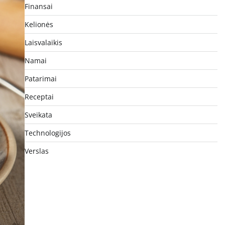
Finansai
Kelionės
Laisvalaikis
Namai
Patarimai
Receptai
Sveikata
Technologijos
Verslas