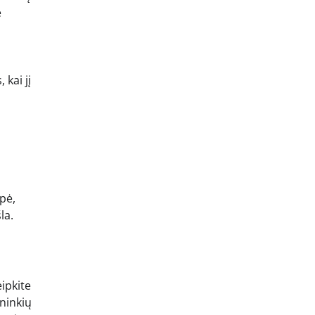
e
u
 kai jį
epė,
la.
eipkite
ninkių