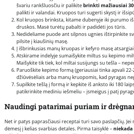
švariu rankšluosčiu ir palikite
brinkti mažiausiai 3
palikti ir valandai. Kruopos turi sugerti skystį ir išsipū
Kol kruopos brinksta, kitame dubenyje iki purumo išp
druskos. Masė turėtų pabalti ir padidėti jos tūris.
Nedideliame puode ant silpnos ugnies ištirpinkite sviest
pilsite į kiaušinių masę.
Į išbrinkusias manų kruopas ir kefyro masę atsargiai į
Atskirame indelyje sumaišykite miltus su kepimo milteli
Maišykite tik tiek, kol miltai susijungs su tešla – nepe
Paruoškite kepimo formą (geriausiai tinka apvali 22-
džiūvėsėliais arba manų kruopomis, kad pyragas nep
Supilkite tešlą į formą ir kepkite iš anksto iki 180 la
patikrinkite mediniu iešmeliu – įsmeigus į patį pyrago 
Naudingi patarimai puriam ir drėgna
Net ir patys paprasčiausi receptai turi savo paslapčių. Jei 
dėmesį į kelias svarbias detales. Pirma taisyklė –
niekada 