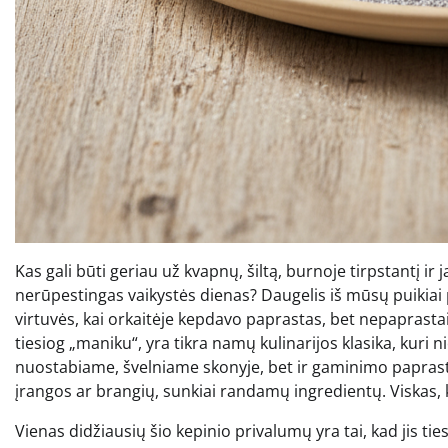
Kas gali būti geriau už kvapnų, šiltą, burnoje tirpstantį ir
nerūpestingas vaikystės dienas? Daugelis iš mūsų puikiai
virtuvės, kai orkaitėje kepdavo paprastas, bet nepapras
tiesiog „maniku“, yra tikra namų kulinarijos klasika, kuri 
nuostabiame, švelniame skonyje, bet ir gaminimo paprastu
įrangos ar brangių, sunkiai randamų ingredientų. Viskas, ko 
Vienas didžiausių šio kepinio privalumų yra tai, kad jis tiesi