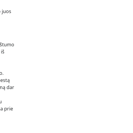
p juos
nkštumo
 iš
o.
iestą
gną dar
u
da prie