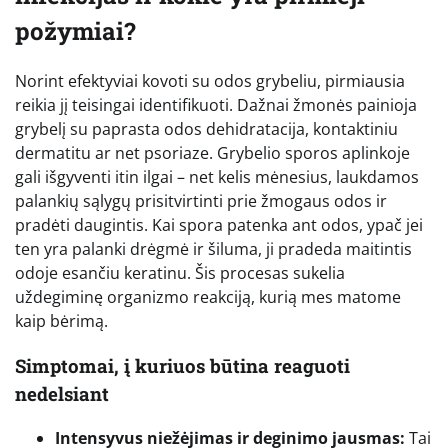
požymiai?
Norint efektyviai kovoti su odos grybeliu, pirmiausia
reikia jį teisingai identifikuoti. Dažnai žmonės painioja
grybelį su paprasta odos dehidratacija, kontaktiniu
dermatitu ar net psoriaze. Grybelio sporos aplinkoje
gali išgyventi itin ilgai – net kelis mėnesius, laukdamos
palankių sąlygų prisitvirtinti prie žmogaus odos ir
pradėti daugintis. Kai spora patenka ant odos, ypač jei
ten yra palanki drėgmė ir šiluma, ji pradeda maitintis
odoje esančiu keratinu. Šis procesas sukelia
uždegiminę organizmo reakciją, kurią mes matome
kaip bėrimą.
Simptomai, į kuriuos būtina reaguoti
nedelsiant
Intensyvus niežėjimas ir deginimo jausmas:
Tai