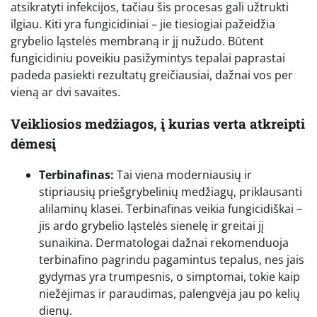
atsikratyti infekcijos, tačiau šis procesas gali užtrukti
ilgiau. Kiti yra fungicidiniai – jie tiesiogiai pažeidžia
grybelio ląstelės membraną ir jį nužudo. Būtent
fungicidiniu poveikiu pasižymintys tepalai paprastai
padeda pasiekti rezultatų greičiausiai, dažnai vos per
vieną ar dvi savaites.
Veikliosios medžiagos, į kurias verta atkreipti
dėmesį
Terbinafinas:
Tai viena moderniausių ir
stipriausių priešgrybelinių medžiagų, priklausanti
alilaminų klasei. Terbinafinas veikia fungicidiškai –
jis ardo grybelio ląstelės sienelę ir greitai jį
sunaikina. Dermatologai dažnai rekomenduoja
terbinafino pagrindu pagamintus tepalus, nes jais
gydymas yra trumpesnis, o simptomai, tokie kaip
niežėjimas ir paraudimas, palengvėja jau po kelių
dienų.