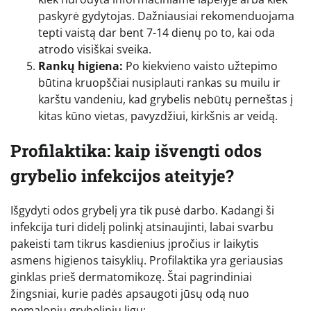
paskyrė gydytojas. Dažniausiai rekomenduojama
tepti vaistą dar bent 7-14 dienų po to, kai oda
atrodo visiškai sveika.
Rankų higiena:
Po kiekvieno vaisto užtepimo
būtina kruopščiai nusiplauti rankas su muilu ir
karštu vandeniu, kad grybelis nebūtų perneštas į
kitas kūno vietas, pavyzdžiui, kirkšnis ar veidą.
Profilaktika: kaip išvengti odos
grybelio infekcijos ateityje?
Išgydyti odos grybelį yra tik pusė darbo. Kadangi ši
infekcija turi didelį polinkį atsinaujinti, labai svarbu
pakeisti tam tikrus kasdienius įpročius ir laikytis
asmens higienos taisyklių. Profilaktika yra geriausias
ginklas prieš dermatomikozę. Štai pagrindiniai
žingsniai, kurie padės apsaugoti jūsų odą nuo
nemalonių grybelinių ligų: