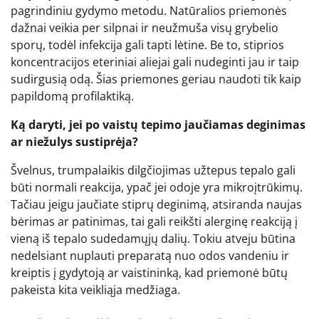
pagrindiniu gydymo metodu. Natūralios priemonės
dažnai veikia per silpnai ir neužmuša visų grybelio
sporų, todėl infekcija gali tapti lėtine. Be to, stiprios
koncentracijos eteriniai aliejai gali nudeginti jau ir taip
sudirgusią odą. Šias priemones geriau naudoti tik kaip
papildomą profilaktiką.
Ką daryti, jei po vaistų tepimo jaučiamas deginimas
ar niežulys sustiprėja?
Švelnus, trumpalaikis dilgčiojimas užtepus tepalo gali
būti normali reakcija, ypač jei odoje yra mikroįtrūkimų.
Tačiau jeigu jaučiate stiprų deginimą, atsiranda naujas
bėrimas ar patinimas, tai gali reikšti alerginę reakciją į
vieną iš tepalo sudedamųjų dalių. Tokiu atveju būtina
nedelsiant nuplauti preparatą nuo odos vandeniu ir
kreiptis į gydytoją ar vaistininką, kad priemonė būtų
pakeista kita veikliąja medžiaga.