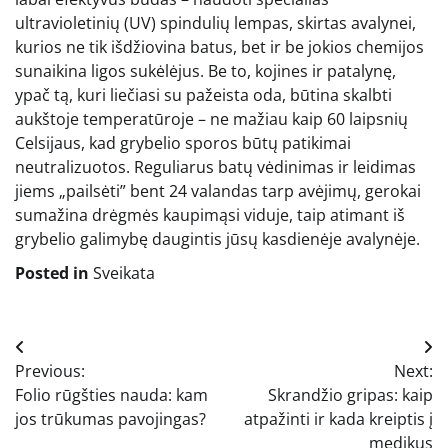
ultravioletinių (UV) spindulių lempas, skirtas avalynei,
kurios ne tik išdžiovina batus, bet ir be jokios chemijos
sunaikina ligos sukėlėjus. Be to, kojines ir patalynę,
ypač tą, kuri liečiasi su pažeista oda, būtina skalbti
aukštoje temperatūroje – ne mažiau kaip 60 laipsnių
Celsijaus, kad grybelio sporos būtų patikimai
neutralizuotos. Reguliarus batų vėdinimas ir leidimas
jiems „pailsėti” bent 24 valandas tarp avėjimų, gerokai
sumažina drėgmės kaupimąsi viduje, taip atimant iš
grybelio galimybę daugintis jūsų kasdienėje avalynėje.
Posted in
Sveikata
Navigacija
Previous:
Next:
tarp
Folio rūgšties nauda: kam
Skrandžio gripas: kaip
įrašų
jos trūkumas pavojingas?
atpažinti ir kada kreiptis į
medikus