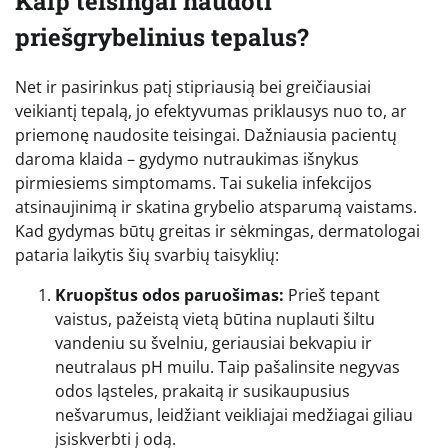
Kaip teisingai naudoti
priešgrybelinius tepalus?
Net ir pasirinkus patį stipriausią bei greičiausiai
veikiantį tepalą, jo efektyvumas priklausys nuo to, ar
priemonę naudosite teisingai. Dažniausia pacientų
daroma klaida – gydymo nutraukimas išnykus
pirmiesiems simptomams. Tai sukelia infekcijos
atsinaujinimą ir skatina grybelio atsparumą vaistams.
Kad gydymas būtų greitas ir sėkmingas, dermatologai
pataria laikytis šių svarbių taisyklių:
Kruopštus odos paruošimas:
Prieš tepant
vaistus, pažeistą vietą būtina nuplauti šiltu
vandeniu su švelniu, geriausiai bekvapiu ir
neutralaus pH muilu. Taip pašalinsite negyvas
odos ląsteles, prakaitą ir susikaupusius
nešvarumus, leidžiant veikliajai medžiagai giliau
įsiskverbti į odą.