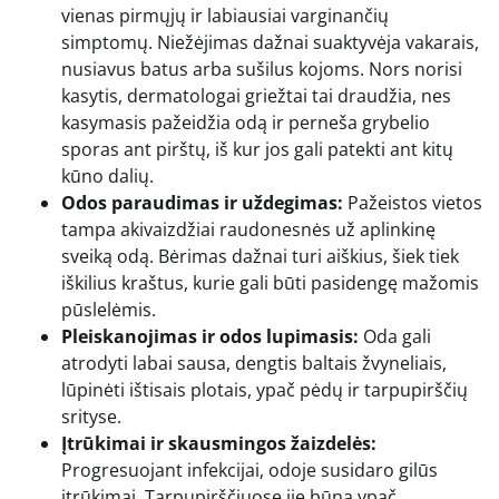
vienas pirmųjų ir labiausiai varginančių
simptomų. Niežėjimas dažnai suaktyvėja vakarais,
nusiavus batus arba sušilus kojoms. Nors norisi
kasytis, dermatologai griežtai tai draudžia, nes
kasymasis pažeidžia odą ir perneša grybelio
sporas ant pirštų, iš kur jos gali patekti ant kitų
kūno dalių.
Odos paraudimas ir uždegimas:
Pažeistos vietos
tampa akivaizdžiai raudonesnės už aplinkinę
sveiką odą. Bėrimas dažnai turi aiškius, šiek tiek
iškilius kraštus, kurie gali būti pasidengę mažomis
pūslelėmis.
Pleiskanojimas ir odos lupimasis:
Oda gali
atrodyti labai sausa, dengtis baltais žvyneliais,
lūpinėti ištisais plotais, ypač pėdų ir tarpupirščių
srityse.
Įtrūkimai ir skausmingos žaizdelės:
Progresuojant infekcijai, odoje susidaro gilūs
įtrūkimai. Tarpupirščiuose jie būna ypač