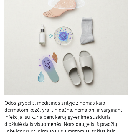
Odos grybelis, medicinos srityje žinomas kaip
dermatomikozė, yra itin dažna, nemaloni ir varginanti
infekcija, su kuria bent kartą gyvenime susiduria
didžiulė dalis visuomenės. Nors daugelis iš pradžių
linkę ignoruoti pirmuosius simptomus, tokius kaip