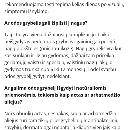
rekomenduojama tęsti tepimą kelias dienas po vizualių
simptomų išnykimo.
Ar odos grybelis gali išplisti į nagus?
Taip, tai yra viena dažniausių komplikacijų. Laiku
neišgydytas pėdų odos grybelis ilgainiui gali pereiti į
nagų plokšteles (onichomikozė). Nagų grybelis yra kur
kas sunkiau ir ilgiau gydomas, dažnai tam prireikia
geriamųjų vaistų ir specialių vaistinių nagų lakų, o
gydymas trunka nuo 6 iki 12 mėnesių. Todėl svarbu
odos grybelį gydyti nedelsiant.
Ar galima odos grybelį išgydyti natūraliomis
priemonėmis, tokiomis kaip actas ar arbatmedžio
aliejus?
Nors obuolių actas, česnakas, soda ar arbatmedžio
aliejus turi tam tikrų priešgrybelinių ir antibakterinių
savybių, dermatologai nepataria kliautis vien jais kaip