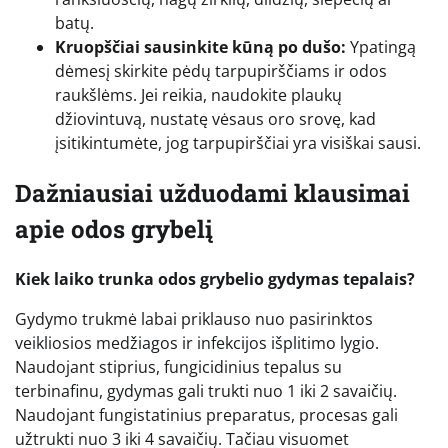
batų.
Kruopščiai sausinkite kūną po dušo:
Ypatingą
dėmesį skirkite pėdų tarpupirščiams ir odos
raukšlėms. Jei reikia, naudokite plaukų
džiovintuvą, nustatę vėsaus oro srovę, kad
įsitikintumėte, jog tarpupirščiai yra visiškai sausi.
Dažniausiai užduodami klausimai
apie odos grybelį
Kiek laiko trunka odos grybelio gydymas tepalais?
Gydymo trukmė labai priklauso nuo pasirinktos
veikliosios medžiagos ir infekcijos išplitimo lygio.
Naudojant stiprius, fungicidinius tepalus su
terbinafinu, gydymas gali trukti nuo 1 iki 2 savaičių.
Naudojant fungistatinius preparatus, procesas gali
užtrukti nuo 3 iki 4 savaičių. Tačiau visuomet