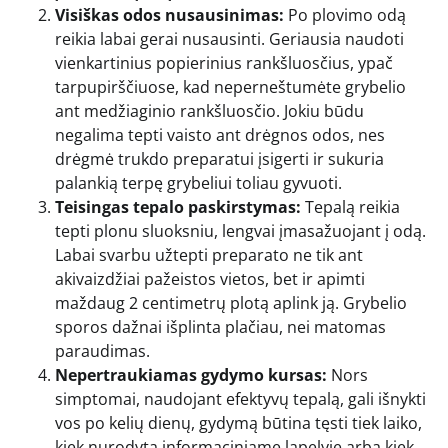
Visiškas odos nusausinimas:
Po plovimo odą
reikia labai gerai nusausinti. Geriausia naudoti
vienkartinius popierinius rankšluosčius, ypač
tarpupirščiuose, kad neperneštumėte grybelio
ant medžiaginio rankšluosčio. Jokiu būdu
negalima tepti vaisto ant drėgnos odos, nes
drėgmė trukdo preparatui įsigerti ir sukuria
palankią terpę grybeliui toliau gyvuoti.
Teisingas tepalo paskirstymas:
Tepalą reikia
tepti plonu sluoksniu, lengvai įmasažuojant į odą.
Labai svarbu užtepti preparato ne tik ant
akivaizdžiai pažeistos vietos, bet ir apimti
maždaug 2 centimetrų plotą aplink ją. Grybelio
sporos dažnai išplinta plačiau, nei matomas
paraudimas.
Nepertraukiamas gydymo kursas:
Nors
simptomai, naudojant efektyvų tepalą, gali išnykti
vos po kelių dienų, gydymą būtina tęsti tiek laiko,
kiek nurodyta informaciniame lapelyje arba kiek