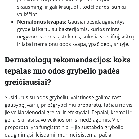
skausmingi ir gali kraujuoti, todėl darosi sunku
vaikščioti.
Nemalonus kvapas:
Gausiai besidauginantys
grybeliai kartu su bakterijomis, kurios minta
negyvomis odos ląstelėmis, sukelia specifinį, aštrų
ir labai nemalonų odos kvapą, ypač pėdų srityje.
Dermatologų rekomendacijos: koks
tepalas nuo odos grybelio padės
greičiausiai?
Susidūrus su odos grybeliu, vaistinėse galima rasti
gausybę įvairių priešgrybelinių preparatų, tačiau ne visi
jie veikia vienodai greitai ir efektyviai. Tepalai, kremai ir
geliai skiriasi savo veikliosiomis medžiagomis. Vieni
preparatai yra fungistatiniai – jie sustabdo grybelio
dauginimąsi, leisdami imuninei sistemai pačiai