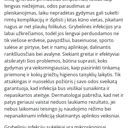
lengvas niežėjimas, odos paraudimas ar
pleiskanojimas, laiku nepradėtas gydymas gali sukelti
rimtų komplikacijų ir išplisti į kitas kūno vietas, įskaitant
nagus ar net plaukų folikulus. Grybelinės infekcijos yra
labai užkrečiamos, todėl jos lengvai perduodamos ne
tik viešose erdvėse, pavyzdžiui, baseinuose, sporto
salėse ar pirtyse, bet ir namų aplinkoje, dalinantis
rankšluosčiais bei avalyne. Siekiant greitai ir efektyviai
atsikratyti šios problemos, būtina suprasti, koks
gydymas yra veiksmingiausias, kaip pasirinkti tinkamą
priemonę ir kokių griežtų higienos taisyklių laikytis. Tik
atsakingas ir nuoseklus požiūris į savo odos sveikatą
garantuoja, kad infekcija bus visiškai sunaikinta ir
nepasikartos ateityje. Dermatologai pabrėžia, kad net ir
patys geriausi vaistai neduos laukiamo rezultato, jei
nebus laikomasi teisingo jų naudojimo rėžimo bei
nepanaikinami infekciją skatinantys aplinkos veiksniai.
Grybelinių infekcijų sukėlėjai yra mikroskopiniai