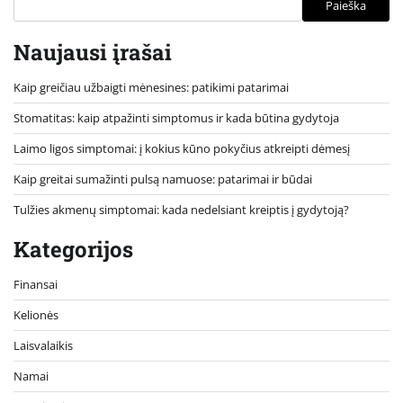
Paieška
Naujausi įrašai
Kaip greičiau užbaigti mėnesines: patikimi patarimai
Stomatitas: kaip atpažinti simptomus ir kada būtina gydytoja
Laimo ligos simptomai: į kokius kūno pokyčius atkreipti dėmesį
Kaip greitai sumažinti pulsą namuose: patarimai ir būdai
Tulžies akmenų simptomai: kada nedelsiant kreiptis į gydytoją?
Kategorijos
Finansai
Kelionės
Laisvalaikis
Namai