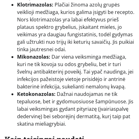
Klotrimazolas:
Plačiai žinoma azolų grupės
veiklioji medžiaga, kurios galima įsigyti be recepto.
Nors klotrimazolas yra labai efektyvus prieš
plataus spektro grybelius, įskaitant mieles, jo
veikimas yra daugiau fungistatinis, todėl gydymas
gali užtrukti nuo trijų iki keturių savaičių. Jis puikiai
tinka jautresnei odai.
Mikonazolas:
Dar viena veiksminga medžiaga,
kuri ne tik kovoja su odos grybeliu, bet ir turi
švelnų antibakterinį poveikį. Tai ypač naudinga, jei
infekcijos pažeistoje vietoje prisidėjo ir antrinė
bakterinė infekcija, sukelianti nemalonų kvapą.
Ketokonazolas:
Dažnai naudojamas ne tik
tepaluose, bet ir gydomuosiuose šampūnuose. Jis
labai veiksmingas gydant pityriazę (įvairiaspalvę
dedervinę) bei seborėjinį dermatitą, kurį taip pat
skatina mieliagrybiai.