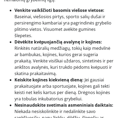
Venkite vaikščioti basomis viešose vietose:
Baseinai, viešosios pirtys, sporto salių dušai ir
persirengimo kambariai yra pagrindinės grybelio
plitimo vietos. Visuomet avėkite gumines
šlepetes.
Dėvėkite kvėpuojančią avalynę ir kojines:
Rinkitės natūralių medžiagų, tokių kaip medvilnė
ar bambukas, kojines, kurios gerai sugeria
prakaitą. Venkite visiškai uždaros, sintetinės ir per
ankštos avalynės, kuri trukdo pėdoms kvėpuoti ir
skatina prakaitavimą.
Keiskite kojines kiekvieną dieną:
Jei gausiai
prakaituojate arba sportuojate, kojines gali tekti
keisti net kelis kartus per dieną. Drėgnos kojinės
yra tobulas inkubatorius grybeliui.
Nesinaudokite svetimais asmeniniais daiktais:
Niekada nesiskolinkite ir nedalinkite savo
rankšluosčių, nagų žirklių, dildžių, šlepečių ar