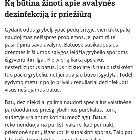
Ką būtina žinoti apie avalynės
dezinfekciją ir priežiūrą
Gydant odos grybelį, ypač pėdų srityje, vien tik tepalų
naudojimas neišspręs problemos, jei pamiršite
pasirūpinti savo avalyne. Batuose susikaupusios
drėgmės ir šilumos sąlygos leidžia grybelio sporoms
išgyventi itin ilgai. Kiekvieną kartą apsiavus
nesterilizuotus batus, jūs rizikuojate iš naujo užsikrėsti
tuo pačiu grybeliu, net jei oda jau buvo išgydyta. Todėl
gydymo metu ir po jo privalu reguliariai dezinfekuoti
visus nešiojamus batus.
Batų dezinfekcijai galima naudoti specialius vaistinėse
parduodamus priešgrybelinius purškalus, kurių
sudėtyje yra antimikotinių medžiagų. Batus
rekomenduojama purkšti vakare, kad per naktį
priemonė spėtų išgaruoti ir sunaikinti sporas. Taip pat
labai efektyvus būdas – naudoti specialias