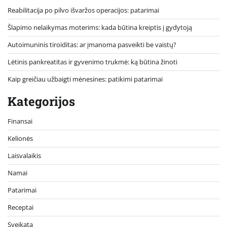
Reabilitacija po pilvo išvaržos operacijos: patarimai
Šlapimo nelaikymas moterims: kada būtina kreiptis į gydytoją
Autoimuninis tiroiditas: ar įmanoma pasveikti be vaistų?
Lėtinis pankreatitas ir gyvenimo trukmė: ką būtina žinoti
Kaip greičiau užbaigti mėnesines: patikimi patarimai
Kategorijos
Finansai
Kelionės
Laisvalaikis
Namai
Patarimai
Receptai
Sveikata