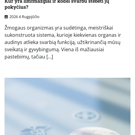
Kur yra limfmazgiai ir kodėl svarbu stebėti jų
pokyčius?
2026 4 Rugpjūčio
Žmogaus organizmas yra sudėtinga, meistriškai
sukonstruota sistema, kurioje kiekvienas organas ir
audinys atlieka svarbią funkciją, užtikrinančią mūsų
sveikatą ir gyvybingumą. Viena iš mažiausiai
pastebimų, tačiau […]