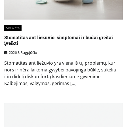
Sveikata
Stomatitas ant liežuvio: simptomai ir būdai greitai
įveikti
2026 3 Rugpjūčio
Stomatitas ant liežuvio yra viena iš tų problemų, kuri,
nors ir nėra laikoma gyvybei pavojinga būkle, sukelia
itin didelį diskomfortą kasdieniame gyvenime.
Kalbėjimas, valgymas, gėrimas […]