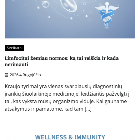
Sveikata
Limfocitai žemiau normos: ką tai reiškia ir kada
nerimauti
2026 4 Rugpjūčio
Kraujo tyrimai yra vienas svarbiausių diagnostinių
įrankių šiuolaikinėje medicinoje, leidžiantis pažvelgti į
tai, kas vyksta mūsų organizmo viduje. Kai gauname
atsakymus ir pamatome, kad tam […]