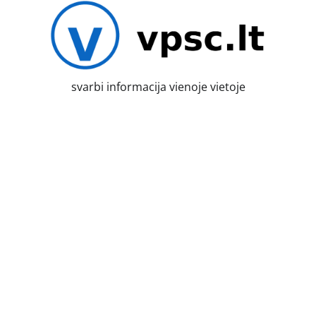
Skip
to
content
svarbi informacija vienoje vietoje