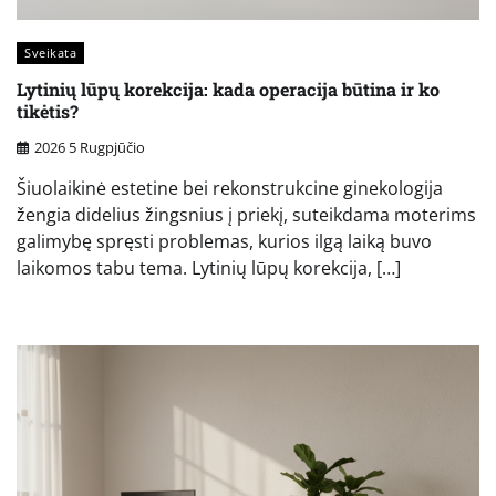
Sveikata
Lytinių lūpų korekcija: kada operacija būtina ir ko
tikėtis?
2026 5 Rugpjūčio
Šiuolaikinė estetine bei rekonstrukcine ginekologija
žengia didelius žingsnius į priekį, suteikdama moterims
galimybę spręsti problemas, kurios ilgą laiką buvo
laikomos tabu tema. Lytinių lūpų korekcija, […]