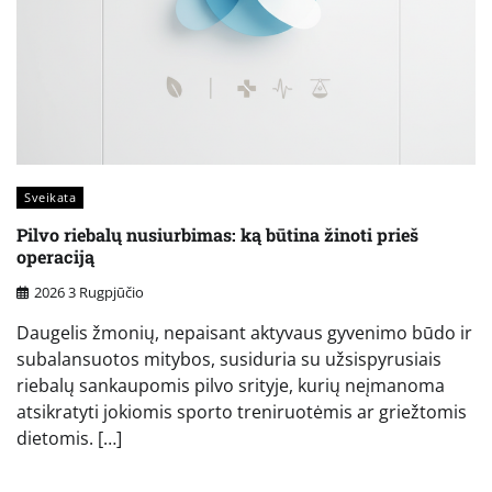
Sveikata
Pilvo riebalų nusiurbimas: ką būtina žinoti prieš
operaciją
2026 3 Rugpjūčio
Daugelis žmonių, nepaisant aktyvaus gyvenimo būdo ir
subalansuotos mitybos, susiduria su užsispyrusiais
riebalų sankaupomis pilvo srityje, kurių neįmanoma
atsikratyti jokiomis sporto treniruotėmis ar griežtomis
dietomis. […]