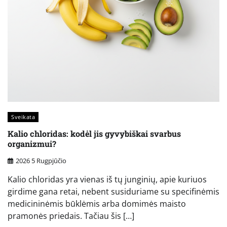
Sveikata
Kalio chloridas: kodėl jis gyvybiškai svarbus
organizmui?
2026 5 Rugpjūčio
Kalio chloridas yra vienas iš tų junginių, apie kuriuos
girdime gana retai, nebent susiduriame su specifinėmis
medicininėmis būklėmis arba domimės maisto
pramonės priedais. Tačiau šis […]