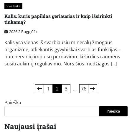
Sveikata
Kalis: kuris papildas geriausias ir kaip išsirinkti
tinkamą?
2026 2 Rugpjūčio
Kalis yra vienas iš svarbiausių mineralų žmogaus
organizme, atliekantis gyvybiškai svarbias funkcijas –
nuo nervinių impulsų perdavimo iki širdies raumens
susitraukimų reguliavimo. Nors šios medžiagos […]
Įrašų
1
2
3
…
76
puslapiavimas
Paieška
Paieška
Naujausi įrašai