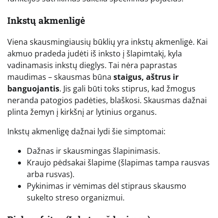
Inkstų akmenligė
Viena skausmingiausių būklių yra inkstų akmenligė. Kai
akmuo pradeda judėti iš inksto į šlapimtakį, kyla
vadinamasis inkstų dieglys. Tai nėra paprastas
maudimas – skausmas būna
staigus, aštrus ir
banguojantis
. Jis gali būti toks stiprus, kad žmogus
neranda patogios padėties, blaškosi. Skausmas dažnai
plinta žemyn į kirkšnį ar lytinius organus.
Inkstų akmenligę dažnai lydi šie simptomai:
Dažnas ir skausmingas šlapinimasis.
Kraujo pėdsakai šlapime (šlapimas tampa rausvas
arba rusvas).
Pykinimas ir vėmimas dėl stipraus skausmo
sukelto streso organizmui.