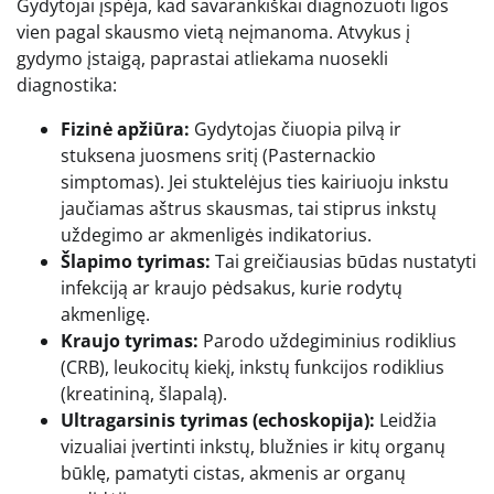
Gydytojai įspėja, kad savarankiškai diagnozuoti ligos
vien pagal skausmo vietą neįmanoma. Atvykus į
gydymo įstaigą, paprastai atliekama nuosekli
diagnostika:
Fizinė apžiūra:
Gydytojas čiuopia pilvą ir
stuksena juosmens sritį (Pasternackio
simptomas). Jei stuktelėjus ties kairiuoju inkstu
jaučiamas aštrus skausmas, tai stiprus inkstų
uždegimo ar akmenligės indikatorius.
Šlapimo tyrimas:
Tai greičiausias būdas nustatyti
infekciją ar kraujo pėdsakus, kurie rodytų
akmenligę.
Kraujo tyrimas:
Parodo uždegiminius rodiklius
(CRB), leukocitų kiekį, inkstų funkcijos rodiklius
(kreatininą, šlapalą).
Ultragarsinis tyrimas (echoskopija):
Leidžia
vizualiai įvertinti inkstų, blužnies ir kitų organų
būklę, pamatyti cistas, akmenis ar organų