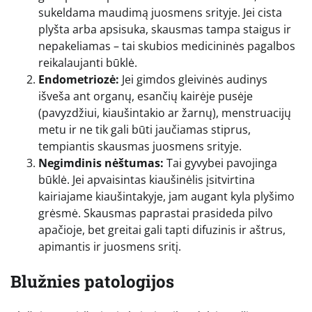
sukeldama maudimą juosmens srityje. Jei cista
plyšta arba apsisuka, skausmas tampa staigus ir
nepakeliamas – tai skubios medicininės pagalbos
reikalaujanti būklė.
Endometriozė:
Jei gimdos gleivinės audinys
išveša ant organų, esančių kairėje pusėje
(pavyzdžiui, kiaušintakio ar žarnų), menstruacijų
metu ir ne tik gali būti jaučiamas stiprus,
tempiantis skausmas juosmens srityje.
Negimdinis nėštumas:
Tai gyvybei pavojinga
būklė. Jei apvaisintas kiaušinėlis įsitvirtina
kairiajame kiaušintakyje, jam augant kyla plyšimo
grėsmė. Skausmas paprastai prasideda pilvo
apačioje, bet greitai gali tapti difuzinis ir aštrus,
apimantis ir juosmens sritį.
Blužnies patologijos