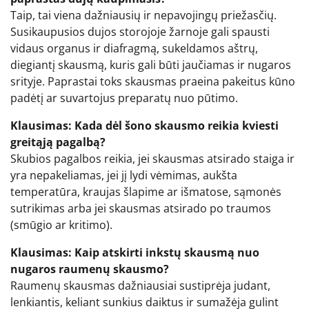
Taip, tai viena dažniausių ir nepavojingų priežasčių.
Susikaupusios dujos storojoje žarnoje gali spausti
vidaus organus ir diafragmą, sukeldamos aštrų,
diegiantį skausmą, kuris gali būti jaučiamas ir nugaros
srityje. Paprastai toks skausmas praeina pakeitus kūno
padėtį ar suvartojus preparatų nuo pūtimo.
Klausimas: Kada dėl šono skausmo reikia kviesti
greitąją pagalbą?
Skubios pagalbos reikia, jei skausmas atsirado staiga ir
yra nepakeliamas, jei jį lydi vėmimas, aukšta
temperatūra, kraujas šlapime ar išmatose, sąmonės
sutrikimas arba jei skausmas atsirado po traumos
(smūgio ar kritimo).
Klausimas: Kaip atskirti inkstų skausmą nuo
nugaros raumenų skausmo?
Raumenų skausmas dažniausiai sustiprėja judant,
lenkiantis, keliant sunkius daiktus ir sumažėja gulint