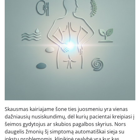
Skausmas kairiajame šone ties juosmeniu yra vienas
dažniausių nusiskundimų, dėl kurių pacientai kreipiasi į
šeimos gydytojus ar skubios pagalbos skyrius. Nors
daugelis žmonių šį simptomą automatiškai sieja su
inkstų problemomis, klinikinė realybė yra kur kas