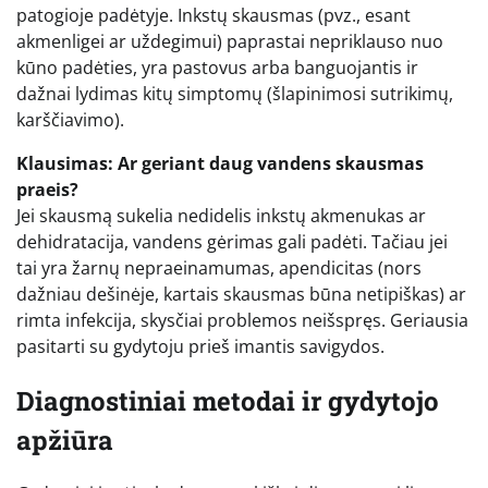
patogioje padėtyje. Inkstų skausmas (pvz., esant
akmenligei ar uždegimui) paprastai nepriklauso nuo
kūno padėties, yra pastovus arba banguojantis ir
dažnai lydimas kitų simptomų (šlapinimosi sutrikimų,
karščiavimo).
Klausimas: Ar geriant daug vandens skausmas
praeis?
Jei skausmą sukelia nedidelis inkstų akmenukas ar
dehidratacija, vandens gėrimas gali padėti. Tačiau jei
tai yra žarnų nepraeinamumas, apendicitas (nors
dažniau dešinėje, kartais skausmas būna netipiškas) ar
rimta infekcija, skysčiai problemos neišspręs. Geriausia
pasitarti su gydytoju prieš imantis savigydos.
Diagnostiniai metodai ir gydytojo
apžiūra