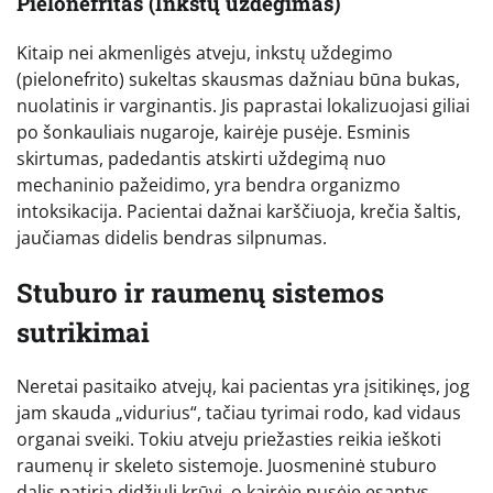
Pielonefritas (Inkstų uždegimas)
Kitaip nei akmenligės atveju, inkstų uždegimo
(pielonefrito) sukeltas skausmas dažniau būna bukas,
nuolatinis ir varginantis. Jis paprastai lokalizuojasi giliai
po šonkauliais nugaroje, kairėje pusėje. Esminis
skirtumas, padedantis atskirti uždegimą nuo
mechaninio pažeidimo, yra bendra organizmo
intoksikacija. Pacientai dažnai karščiuoja, krečia šaltis,
jaučiamas didelis bendras silpnumas.
Stuburo ir raumenų sistemos
sutrikimai
Neretai pasitaiko atvejų, kai pacientas yra įsitikinęs, jog
jam skauda „vidurius“, tačiau tyrimai rodo, kad vidaus
organai sveiki. Tokiu atveju priežasties reikia ieškoti
raumenų ir skeleto sistemoje. Juosmeninė stuburo
dalis patiria didžiulį krūvį, o kairėje pusėje esantys