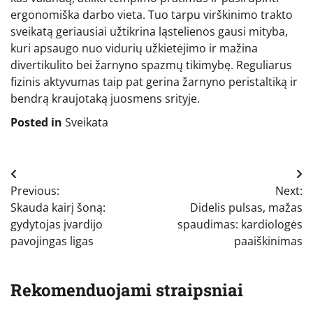
ergonomiška darbo vieta. Tuo tarpu virškinimo trakto
sveikatą geriausiai užtikrina ląstelienos gausi mityba,
kuri apsaugo nuo vidurių užkietėjimo ir mažina
divertikulito bei žarnyno spazmų tikimybę. Reguliarus
fizinis aktyvumas taip pat gerina žarnyno peristaltiką ir
bendrą kraujotaką juosmens srityje.
Posted in
Sveikata
Navigacija
Previous:
Next:
tarp
Skauda kairį šoną:
Didelis pulsas, mažas
įrašų
gydytojas įvardijo
spaudimas: kardiologės
pavojingas ligas
paaiškinimas
Rekomenduojami straipsniai