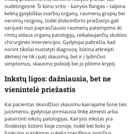
sudėtingesnė. Ši kūno sritis – kairysis flangas – talpina
keletą gyvybiškai svarbių organų, raumenų grupių bei
nervinių rezginių, todėl diskomforto priežastys gali
varijuoti nuo paprasčiausio raumenų patempimo iki
rimtų vidaus organų patologijų, reikalaujančių skubios
chirurginės intervencijos. Gydytojai pabrėžia, kad
norint tiksliai nustatyti diagnozę, būtina atkreipti
dėmesį ne tik į patį skausmą, bet ir į lydinčius
simptomus, skausmo pobūdį bei jo plitimo kryptį.
Inkstų ligos: dažniausia, bet ne
vienintelė priežastis
Kai pacientas skundžiasi skausmu kairiajame šone ties
juosmeniu, gydytojai pirmiausia linkę atmesti arba
patvirtinti inkstų patologijas. Kairysis inkstas yra
išsidėstęs būtent šioje zonoje, todėl bet koks jo
funkcijos sutrikimas sukelia specifinius pojūčius.