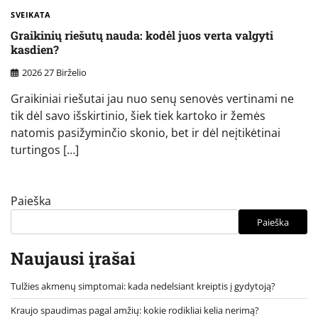
SVEIKATA
Graikinių riešutų nauda: kodėl juos verta valgyti
kasdien?
2026 27 Birželio
Graikiniai riešutai jau nuo senų senovės vertinami ne
tik dėl savo išskirtinio, šiek tiek kartoko ir žemės
natomis pasižyminčio skonio, bet ir dėl neįtikėtinai
turtingos […]
Paieška
Paieška
Naujausi įrašai
Tulžies akmenų simptomai: kada nedelsiant kreiptis į gydytoją?
Kraujo spaudimas pagal amžių: kokie rodikliai kelia nerimą?