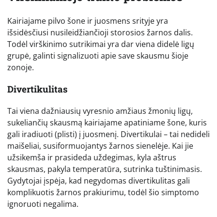
Kairiajame pilvo šone ir juosmens srityje yra
išsidėsčiusi nusileidžiančioji storosios žarnos dalis.
Todėl virškinimo sutrikimai yra dar viena didelė ligų
grupė, galinti signalizuoti apie save skausmu šioje
zonoje.
Divertikulitas
Tai viena dažniausių vyresnio amžiaus žmonių ligų,
sukeliančių skausmą kairiajame apatiniame šone, kuris
gali iradiuoti (plisti) į juosmenį. Divertikulai – tai nedideli
maišeliai, susiformuojantys žarnos sienelėje. Kai jie
užsikemša ir prasideda uždegimas, kyla aštrus
skausmas, pakyla temperatūra, sutrinka tuštinimasis.
Gydytojai įspėja, kad negydomas divertikulitas gali
komplikuotis žarnos prakiurimu, todėl šio simptomo
ignoruoti negalima.