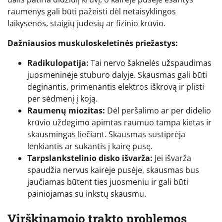
raumenys gali būti pažeisti dėl netaisyklingos
laikysenos, staigių judesių ar fizinio krūvio.
Dažniausios muskuloskeletinės priežastys:
Radikulopatija:
Tai nervo šaknelės užspaudimas
juosmeninėje stuburo dalyje. Skausmas gali būti
deginantis, primenantis elektros iškrovą ir plisti
per sėdmenį į koją.
Raumenų miozitas:
Dėl peršalimo ar per didelio
krūvio uždegimo apimtas raumuo tampa kietas ir
skausmingas liečiant. Skausmas sustiprėja
lenkiantis ar sukantis į kairę pusę.
Tarpslankstelinio disko išvarža:
Jei išvarža
spaudžia nervus kairėje pusėje, skausmas bus
jaučiamas būtent ties juosmeniu ir gali būti
painiojamas su inkstų skausmu.
Virškinamojo trakto problemos