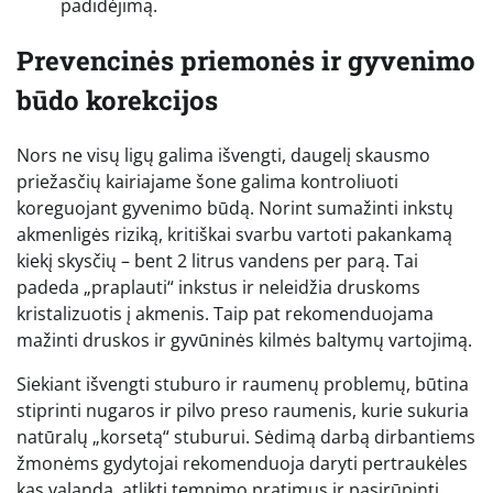
padidėjimą.
Prevencinės priemonės ir gyvenimo
būdo korekcijos
Nors ne visų ligų galima išvengti, daugelį skausmo
priežasčių kairiajame šone galima kontroliuoti
koreguojant gyvenimo būdą. Norint sumažinti inkstų
akmenligės riziką, kritiškai svarbu vartoti pakankamą
kiekį skysčių – bent 2 litrus vandens per parą. Tai
padeda „praplauti“ inkstus ir neleidžia druskoms
kristalizuotis į akmenis. Taip pat rekomenduojama
mažinti druskos ir gyvūninės kilmės baltymų vartojimą.
Siekiant išvengti stuburo ir raumenų problemų, būtina
stiprinti nugaros ir pilvo preso raumenis, kurie sukuria
natūralų „korsetą“ stuburui. Sėdimą darbą dirbantiems
žmonėms gydytojai rekomenduoja daryti pertraukėles
kas valandą, atlikti tempimo pratimus ir pasirūpinti