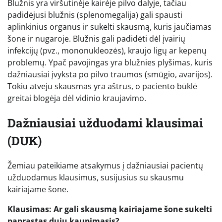
Blužnis yra viršutinėje kairėje pilvo dalyje, tačiau
padidėjusi blužnis (splenomegalija) gali spausti
aplinkinius organus ir sukelti skausmą, kuris jaučiamas
šone ir nugaroje. Blužnis gali padidėti dėl įvairių
infekcijų (pvz., mononukleozės), kraujo ligų ar kepenų
problemų. Ypač pavojingas yra blužnies plyšimas, kuris
dažniausiai įvyksta po pilvo traumos (smūgio, avarijos).
Tokiu atveju skausmas yra aštrus, o paciento būklė
greitai blogėja dėl vidinio kraujavimo.
Dažniausiai užduodami klausimai
(DUK)
Žemiau pateikiame atsakymus į dažniausiai pacientų
užduodamus klausimus, susijusius su skausmu
kairiajame šone.
Klausimas: Ar gali skausmą kairiajame šone sukelti
paprastas dujų kaupimasis?