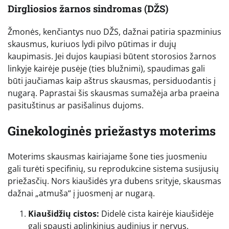
Dirgliosios žarnos sindromas (DŽS)
Žmonės, kenčiantys nuo DŽS, dažnai patiria spazminius
skausmus, kuriuos lydi pilvo pūtimas ir dujų
kaupimasis. Jei dujos kaupiasi būtent storosios žarnos
linkyje kairėje pusėje (ties blužnimi), spaudimas gali
būti jaučiamas kaip aštrus skausmas, persiduodantis į
nugarą. Paprastai šis skausmas sumažėja arba praeina
pasituštinus ar pasišalinus dujoms.
Ginekologinės priežastys moterims
Moterims skausmas kairiajame šone ties juosmeniu
gali turėti specifinių, su reprodukcine sistema susijusių
priežasčių. Nors kiaušidės yra dubens srityje, skausmas
dažnai „atmuša“ į juosmenį ar nugarą.
Kiaušidžių cistos:
Didelė cista kairėje kiaušidėje
gali spausti aplinkinius audinius ir nervus,