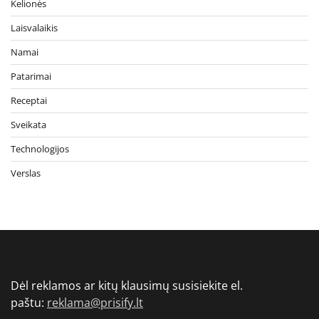
Kelionės
Laisvalaikis
Namai
Patarimai
Receptai
Sveikata
Technologijos
Verslas
Dėl reklamos ar kitų klausimų susisiekite el.
paštu:
reklama@prisify.lt