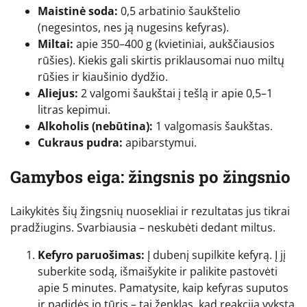
Maistinė soda:
0,5 arbatinio šaukštelio
(negesintos, nes ją nugesins kefyras).
Miltai:
apie 350–400 g (kvietiniai, aukščiausios
rūšies). Kiekis gali skirtis priklausomai nuo miltų
rūšies ir kiaušinio dydžio.
Aliejus:
2 valgomi šaukštai į tešlą ir apie 0,5–1
litras kepimui.
Alkoholis (nebūtina):
1 valgomasis šaukštas.
Cukraus pudra:
apibarstymui.
Gamybos eiga: žingsnis po žingsnio
Laikykitės šių žingsnių nuosekliai ir rezultatas jus tikrai
pradžiugins. Svarbiausia – neskubėti dedant miltus.
Kefyro paruošimas:
Į dubenį supilkite kefyrą. Į jį
suberkite sodą, išmaišykite ir palikite pastovėti
apie 5 minutes. Pamatysite, kaip kefyras suputos
ir padidės jo tūris – tai ženklas, kad reakcija vyksta