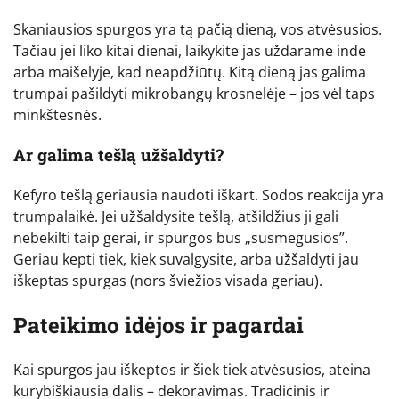
Skaniausios spurgos yra tą pačią dieną, vos atvėsusios.
Tačiau jei liko kitai dienai, laikykite jas uždarame inde
arba maišelyje, kad neapdžiūtų. Kitą dieną jas galima
trumpai pašildyti mikrobangų krosnelėje – jos vėl taps
minkštesnės.
Ar galima tešlą užšaldyti?
Kefyro tešlą geriausia naudoti iškart. Sodos reakcija yra
trumpalaikė. Jei užšaldysite tešlą, atšildžius ji gali
nebekilti taip gerai, ir spurgos bus „susmegusios”.
Geriau kepti tiek, kiek suvalgysite, arba užšaldyti jau
iškeptas spurgas (nors šviežios visada geriau).
Pateikimo idėjos ir pagardai
Kai spurgos jau iškeptos ir šiek tiek atvėsusios, ateina
kūrybiškiausia dalis – dekoravimas. Tradicinis ir