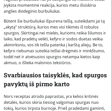
įvyksta momentinė reakcija, kurios metu išsiskiria
anglies dvideginio burbuliukai.
Būtent šie burbuliukai išpurena tešlą, suteikdami jai tą
„akytą” struktūrą, kurios mes visi tikimės iš tobulos
spurgos. Skirtingai nei mielės, kurioms reikia šilumos ir
laiko, kad pradėtų veikti, kefyro ir sodos duetas veikia
akimirksniu, vos tik tešla patenka į karštą aliejų. Be to,
kefyro riebumas suteikia tešlai drėgmės ir minkštumo,
todėl net ir atvėsusios spurgos netampa kietos kaip
akmuo, o išlieka malonios tekstūros.
Svarbiausios taisyklės, kad spurgos
pavyktų iš pirmo karto
Nors receptas atrodo paprastas, yra kelios kritinės
detalės, kurios skiria tiesiog valgomas spurgas nuo
tokių, kurios tirpsta burnoje. Prieš pradėdami gaminti,