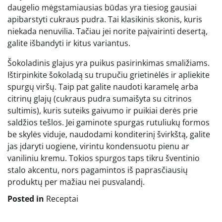
daugelio mėgstamiausias būdas yra tiesiog gausiai
apibarstyti cukraus pudra. Tai klasikinis skonis, kuris
niekada nenuvilia. Tačiau jei norite paįvairinti desertą,
galite išbandyti ir kitus variantus.
Šokoladinis glajus yra puikus pasirinkimas smaližiams.
Ištirpinkite šokoladą su trupučiu grietinėlės ir apliekite
spurgų viršų. Taip pat galite naudoti karamelę arba
citrinų glajų (cukraus pudra sumaišyta su citrinos
sultimis), kuris suteiks gaivumo ir puikiai derės prie
saldžios tešlos. Jei gaminote spurgas rutuliukų formos
be skylės viduje, naudodami konditerinį švirkštą, galite
jas įdaryti uogiene, virintu kondensuotu pienu ar
vaniliniu kremu. Tokios spurgos taps tikru šventinio
stalo akcentu, nors pagamintos iš paprasčiausių
produktų per mažiau nei pusvalandį.
Posted in
Receptai