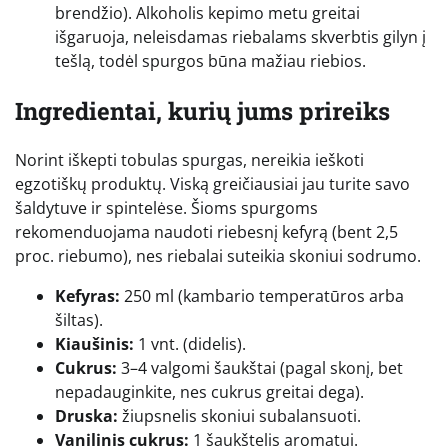
brendžio). Alkoholis kepimo metu greitai
išgaruoja, neleisdamas riebalams skverbtis gilyn į
tešlą, todėl spurgos būna mažiau riebios.
Ingredientai, kurių jums prireiks
Norint iškepti tobulas spurgas, nereikia ieškoti
egzotiškų produktų. Viską greičiausiai jau turite savo
šaldytuve ir spintelėse. Šioms spurgoms
rekomenduojama naudoti riebesnį kefyrą (bent 2,5
proc. riebumo), nes riebalai suteikia skoniui sodrumo.
Kefyras:
250 ml (kambario temperatūros arba
šiltas).
Kiaušinis:
1 vnt. (didelis).
Cukrus:
3–4 valgomi šaukštai (pagal skonį, bet
nepadauginkite, nes cukrus greitai dega).
Druska:
žiupsnelis skoniui subalansuoti.
Vanilinis cukrus:
1 šaukštelis aromatui.