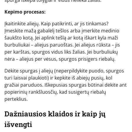
spurga iškepa tolygiai ir vidus nelieka žalias.
Kepimo procesas:
Įkaitinkite aliejų. Kaip patikrinti, ar jis tinkamas?
Įmeskite mažą gabalėlį tešlos arba įmerkite medinio
šaukšto kotą. Jei aplink tešlą ar kotą iškart kyla maži
burbuliukai – aliejus paruoštas. Jei aliejus rūksta – jis
per karštas, spurgos vidus liks žalias. Jei burbuliukų
nėra – aliejus per vėsus, spurgos prisigers riebalų.
Dėkite spurgas į aliejų (neperpildykite puodo, spurgos
turi laisvai plaukioti) ir kepkite iš abiejų pusių, kol
gražiai paruduos. Iškepusias spurgas būtinai dėkite ant
popierinių rankšluosčių, kad susigertų riebalų
perteklius.
Dažniausios klaidos ir kaip jų
išvengti