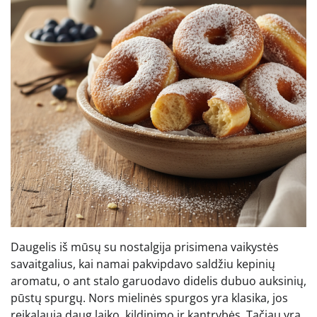
Daugelis iš mūsų su nostalgija prisimena vaikystės
savaitgalius, kai namai pakvipdavo saldžiu kepinių
aromatu, o ant stalo garuodavo didelis dubuo auksinių,
pūstų spurgų. Nors mielinės spurgos yra klasika, jos
reikalauja daug laiko, kildinimo ir kantrybės. Tačiau yra