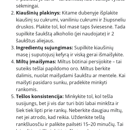
sėkmingai.
Kiaušinių plakinys:
Kitame dubenyje išplakite
kiaušinį su cukrumi, vaniliniu cukrumi ir žiupsneliu
druskos. Plakite tol, kol masė taps šviesesnė. Tada
supilkite šaukštą alkoholio (jei naudojate) ir 2
šaukštus aliejaus.
Ingredientų sujungimas:
Supilkite kiaušinių
masę į suputojusį kefyrą ir viską gerai išmaišykite.
Miltų įmaišymas:
Miltus būtinai persijokite – tai
suteiks tešlai papildomo oro. Miltus berkite
dalimis, nuolat maišydami šaukštu ar mentele. Kai
maišyti pasidaro sunku, pradėkite minkyti
rankomis.
Tešlos konsistencija:
Minkykite tol, kol tešla
susijungs, bet ji vis dar turi būti labai minkšta ir
šiek tiek lipti prie rankų. Neberkite daugiau miltų,
net jei atrodo, kad reikia. Uždenkite tešlą
rankšluosčiu ir palikite pailsėti 15–20 minučių. Tai