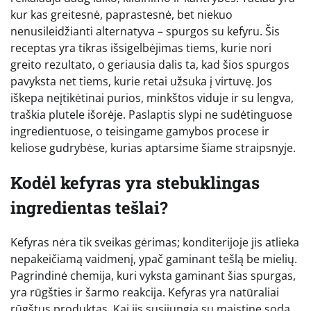
kur kas greitesnė, paprastesnė, bet niekuo
nenusileidžianti alternatyva – spurgos su kefyru. Šis
receptas yra tikras išsigelbėjimas tiems, kurie nori
greito rezultato, o geriausia dalis ta, kad šios spurgos
pavyksta net tiems, kurie retai užsuka į virtuvę. Jos
iškepa neįtikėtinai purios, minkštos viduje ir su lengva,
traškia plutele išorėje. Paslaptis slypi ne sudėtinguose
ingredientuose, o teisingame gamybos procese ir
keliose gudrybėse, kurias aptarsime šiame straipsnyje.
Kodėl kefyras yra stebuklingas
ingredientas tešlai?
Kefyras nėra tik sveikas gėrimas; konditerijoje jis atlieka
nepakeičiamą vaidmenį, ypač gaminant tešlą be mielių.
Pagrindinė chemija, kuri vyksta gaminant šias spurgas,
yra rūgšties ir šarmo reakcija. Kefyras yra natūraliai
rūgštus produktas. Kai jis susijungia su maistine soda,