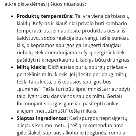
atkreipkite dėmesį į šiuos niuansus:
Produktų temperatūra:
Tai yra viena dažniausių
klaidų. Kefyras ir kiaušiniai privalo būti kambario
temperatūros. Jei naudosite produktus tiesiai iš
šaldytuvo, sodos reakcija bus vangi, tešla sunkiau
kils, o kepdamos spurgos gali sugerti daugiau
riebalų. Rekomenduojama kefyrą netgi šiek tiek
pašildyti (tik neperkaitinti!), kad jis būtų drungnas.
Miltų kiekis:
Didžiausias purių spurgų priešas –
perteklinis miltų kiekis. Jei įdėsite per daug miltų,
tešla taps kieta, o iškepusios spurgos bus
„guminės”. Tešla turi būti lipni, minkšta ir atrodyti
taip, lyg trūktų dar vienos saujos miltų. Geriau
formuojant spurgas gausiau pasitepti rankas
aliejumi, nei „užmušti” tešlą miltais.
Slaptas ingredientas:
Kad spurgos neprisigertų
aliejaus kepimo metu, į tešlą rekomenduojama
įpilti šlakelį stipraus alkoholio (degtinės, romo ar