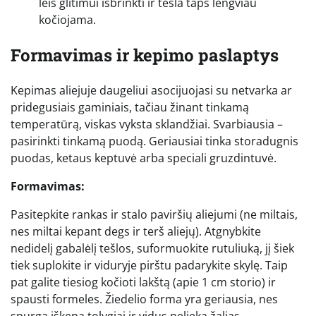
leis glitimui išbrinkti ir tešla taps lengviau
kočiojama.
Formavimas ir kepimo paslaptys
Kepimas aliejuje daugeliui asocijuojasi su netvarka ar
pridegusiais gaminiais, tačiau žinant tinkamą
temperatūrą, viskas vyksta sklandžiai. Svarbiausia –
pasirinkti tinkamą puodą. Geriausiai tinka storadugnis
puodas, ketaus keptuvė arba speciali gruzdintuvė.
Formavimas:
Pasitepkite rankas ir stalo paviršių aliejumi (ne miltais,
nes miltai kepant degs ir terš aliejų). Atgnybkite
nedidelį gabalėlį tešlos, suformuokite rutuliuką, jį šiek
tiek suplokite ir viduryje pirštu padarykite skylę. Taip
pat galite tiesiog kočioti lakštą (apie 1 cm storio) ir
spausti formeles. Žiedelio forma yra geriausia, nes