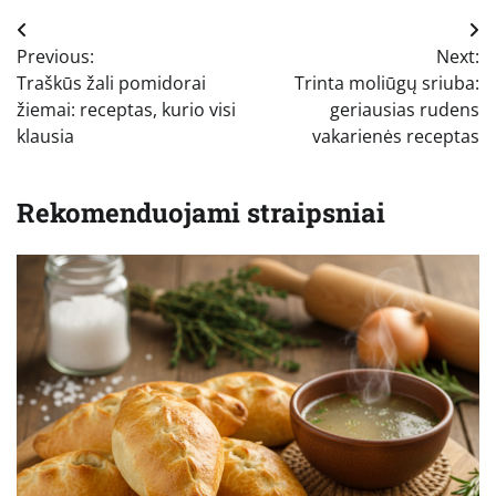
Navigacija
Previous:
Next:
tarp
Traškūs žali pomidorai
Trinta moliūgų sriuba:
įrašų
žiemai: receptas, kurio visi
geriausias rudens
klausia
vakarienės receptas
Rekomenduojami straipsniai