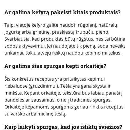
Ar galima kefyrą pakeisti kitais produktais?
Taip, vietoje kefyro galite naudoti rūgpienį, natūralų
jogurtą arba grietinę, praskiestą trupučiu pieno.
Svarbiausia, kad produktas būtų rūgštus, nes tai būtina
sodos aktyvavimui. Jei naudojate tik pieną, soda neveiks
tinkamai, tokiu atveju reiktų naudoti kepimo miltelius.
Ar galima šias spurgas kepti orkaitėje?
Šis konkretus receptas yra pritaikytas kepimui
riebaluose (gruzdinimui). Tešla yra gana skysta ir
minkšta. Kepant orkaitėje, tekstūra bus labiau panaši į
bandeles ar sausainius, o ne į tradicines spurgas.
Orkaitėje kepamoms spurgoms geriau rinktis receptus
su varške arba mielinę tešlą.
Kaip laikyti spurgas, kad jos išliktų šviežios?