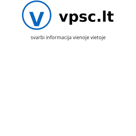
Skip
to
content
svarbi informacija vienoje vietoje