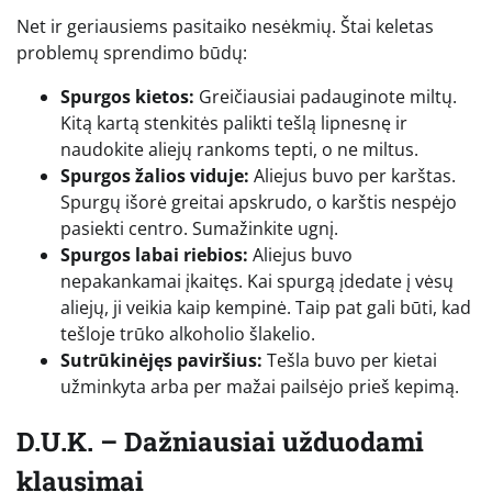
Net ir geriausiems pasitaiko nesėkmių. Štai keletas
problemų sprendimo būdų:
Spurgos kietos:
Greičiausiai padauginote miltų.
Kitą kartą stenkitės palikti tešlą lipnesnę ir
naudokite aliejų rankoms tepti, o ne miltus.
Spurgos žalios viduje:
Aliejus buvo per karštas.
Spurgų išorė greitai apskrudo, o karštis nespėjo
pasiekti centro. Sumažinkite ugnį.
Spurgos labai riebios:
Aliejus buvo
nepakankamai įkaitęs. Kai spurgą įdedate į vėsų
aliejų, ji veikia kaip kempinė. Taip pat gali būti, kad
tešloje trūko alkoholio šlakelio.
Sutrūkinėjęs paviršius:
Tešla buvo per kietai
užminkyta arba per mažai pailsėjo prieš kepimą.
D.U.K. – Dažniausiai užduodami
klausimai