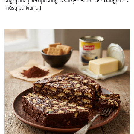
sugrąžina į nerūpestingas vaikystės dienas? Daugelis iš
mūsų puikiai […]