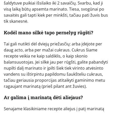
šaldytuve puikiai išsilaiko iki 2 savaičių. Svarbu, kad ji
visą laiką būtų apsemta marinato. Tiesa, svogūnai po
savaitės gali tapti kiek per minkšti, tačiau pati žuvis bus
tik skanesnė.
Kodėl mano silkė tapo pernelyg rūgšti?
Tai gali nutikti dėl dviejų priežasčių: arba įdėjote per
daug acto, arba per mažai cukraus. Cukrus šiame
recepte veikia ne kaip saldiklis, o kaip skonio
balansuuotojas. Jei silkė jau per rūgšti, galite pabandyti
nupilti dalį marinato ir įpilti šiek tiek virinto atvėsinto
vandens su ištirpintu papildomu šaukšteliu cukraus,
tačiau geriausia proporcijas atitaikyti gaminimo metu
ragaujant marinatą (prieš pilant ant žuvies).
Ar galima į marinatą dėti aliejaus?
Senajame klasikiniame recepte aliejus į patį marinatą