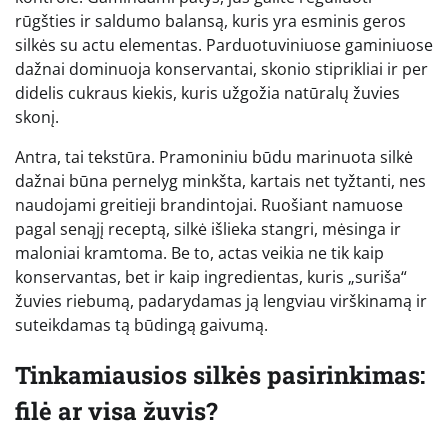
rūgšties ir saldumo balansą, kuris yra esminis geros
silkės su actu elementas. Parduotuviniuose gaminiuose
dažnai dominuoja konservantai, skonio stiprikliai ir per
didelis cukraus kiekis, kuris užgožia natūralų žuvies
skonį.
Antra, tai tekstūra. Pramoniniu būdu marinuota silkė
dažnai būna pernelyg minkšta, kartais net tyžtanti, nes
naudojami greitieji brandintojai. Ruošiant namuose
pagal senąjį receptą, silkė išlieka stangri, mėsinga ir
maloniai kramtoma. Be to, actas veikia ne tik kaip
konservantas, bet ir kaip ingredientas, kuris „suriša“
žuvies riebumą, padarydamas ją lengviau virškinamą ir
suteikdamas tą būdingą gaivumą.
Tinkamiausios silkės pasirinkimas:
filė ar visa žuvis?