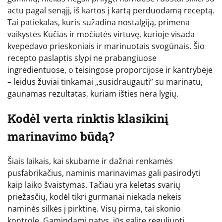
actu pagal senąjį, iš kartos į kartą perduodamą receptą.
Tai patiekalas, kuris sužadina nostalgiją, primena
vaikystės Kūčias ir močiutės virtuvę, kurioje visada
kvepėdavo prieskoniais ir marinuotais svogūnais. Šio
recepto paslaptis slypi ne prabangiuose
ingredientuose, o teisingose proporcijose ir kantrybėje
– leidus žuviai tinkamai „susidraugauti” su marinatu,
gaunamas rezultatas, kuriam išties nėra lygių.
Kodėl verta rinktis klasikinį
marinavimo būdą?
Šiais laikais, kai skubame ir dažnai renkamės
pusfabrikačius, naminis marinavimas gali pasirodyti
kaip laiko švaistymas. Tačiau yra keletas svarių
priežasčių, kodėl tikri gurmanai niekada nekeis
naminės silkės į pirktinę. Visų pirma, tai skonio
kontrolė. Gamindami patys, jūs galite reguliuoti