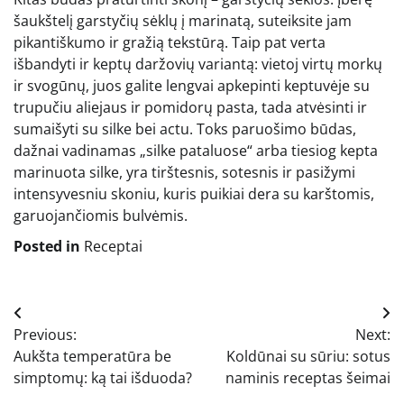
šaukštelį garstyčių sėklų į marinatą, suteiksite jam
pikantiškumo ir gražią tekstūrą. Taip pat verta
išbandyti ir keptų daržovių variantą: vietoj virtų morkų
ir svogūnų, juos galite lengvai apkepinti keptuvėje su
trupučiu aliejaus ir pomidorų pasta, tada atvėsinti ir
sumaišyti su silke bei actu. Toks paruošimo būdas,
dažnai vadinamas „silke pataluose“ arba tiesiog kepta
marinuota silke, yra tirštesnis, sotesnis ir pasižymi
intensyvesniu skoniu, kuris puikiai dera su karštomis,
garuojančiomis bulvėmis.
Posted in
Receptai
Navigacija
Previous:
Next:
tarp
Aukšta temperatūra be
Koldūnai su sūriu: sotus
įrašų
simptomų: ką tai išduoda?
naminis receptas šeimai