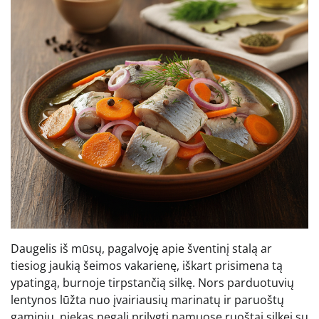
Daugelis iš mūsų, pagalvoję apie šventinį stalą ar
tiesiog jaukią šeimos vakarienę, iškart prisimena tą
ypatingą, burnoje tirpstančią silkę. Nors parduotuvių
lentynos lūžta nuo įvairiausių marinatų ir paruoštų
gaminių, niekas negali prilygti namuose ruoštai silkei su