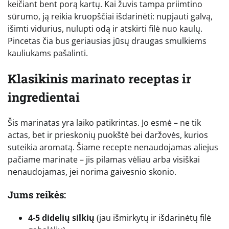
keičiant bent porą kartų. Kai žuvis tampa priimtino
sūrumo, ją reikia kruopščiai išdarinėti: nupjauti galvą,
išimti vidurius, nulupti odą ir atskirti filė nuo kaulų.
Pincetas čia bus geriausias jūsų draugas smulkiems
kauliukams pašalinti.
Klasikinis marinato receptas ir
ingredientai
Šis marinatas yra laiko patikrintas. Jo esmė – ne tik
actas, bet ir prieskonių puokštė bei daržovės, kurios
suteikia aromatą. Šiame recepte nenaudojamas aliejus
pačiame marinate – jis pilamas vėliau arba visiškai
nenaudojamas, jei norima gaivesnio skonio.
Jums reikės:
4-5 didelių silkių
(jau išmirkytų ir išdarinėtų filė