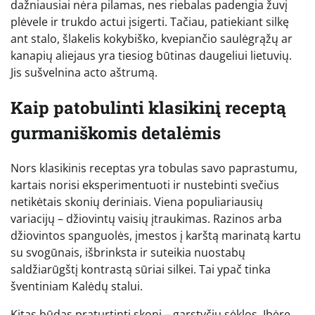
dažniausiai nėra pilamas, nes riebalas padengia žuvį
plėvele ir trukdo actui įsigerti. Tačiau, patiekiant silkę
ant stalo, šlakelis kokybiško, kvepiančio saulėgrąžų ar
kanapių aliejaus yra tiesiog būtinas daugeliui lietuvių.
Jis sušvelnina acto aštrumą.
Kaip patobulinti klasikinį receptą
gurmaniškomis detalėmis
Nors klasikinis receptas yra tobulas savo paprastumu,
kartais norisi eksperimentuoti ir nustebinti svečius
netikėtais skonių deriniais. Viena populiariausių
variacijų – džiovintų vaisių įtraukimas. Razinos arba
džiovintos spanguolės, įmestos į karštą marinatą kartu
su svogūnais, išbrinksta ir suteikia nuostabų
saldžiarūgštį kontrastą sūriai silkei. Tai ypač tinka
šventiniam Kalėdų stalui.
Kitas būdas praturtinti skonį – garstyčių sėklos. Įbėrę