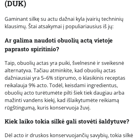
(DUK)
Gaminant silkę su actu dažnai kyla įvairių techninių
klausimų. Štai atsakymai į populiariausius iš jų:
Ar galima naudoti obuolių actą vietoje
paprasto spiritinio?
Taip, obuolių actas yra puiki, švelnesnė ir sveikesnė
alternatyva. Tačiau atminkite, kad obuolių actas
dažniausiai yra 5–6% stiprumo, o klasikinis receptas
reikalauja 9% acto. Todėl, keisdami ingredientus,
obuolių acto turėtumėte pilti šiek tiek daugiau arba
mažinti vandens kiekį, kad išlaikytumėte reikiamą
rūgštingumą, kuris konservuoja žuvį.
Kiek laiko tokia silkė gali stovėti šaldytuve?
Dėl acto ir druskos konservuojančių savybių, tokia silkė