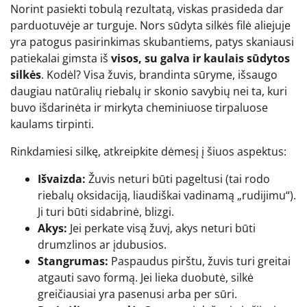
Norint pasiekti tobulą rezultatą, viskas prasideda dar
parduotuvėje ar turguje. Nors sūdyta silkės filė aliejuje
yra patogus pasirinkimas skubantiems, patys skaniausi
patiekalai gimsta iš
visos, su galva ir kaulais sūdytos
silkės
. Kodėl? Visa žuvis, brandinta sūryme, išsaugo
daugiau natūralių riebalų ir skonio savybių nei ta, kuri
buvo išdarinėta ir mirkyta cheminiuose tirpaluose
kaulams tirpinti.
Rinkdamiesi silkę, atkreipkite dėmesį į šiuos aspektus:
Išvaizda:
Žuvis neturi būti pageltusi (tai rodo
riebalų oksidaciją, liaudiškai vadinamą „rudijimu“).
Ji turi būti sidabrinė, blizgi.
Akys:
Jei perkate visą žuvį, akys neturi būti
drumzlinos ar įdubusios.
Stangrumas:
Paspaudus pirštu, žuvis turi greitai
atgauti savo formą. Jei lieka duobutė, silkė
greičiausiai yra pasenusi arba per sūri.