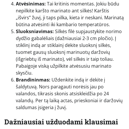
Atvėsinimas:
Tai kritinis momentas. Jokiu būdu
nepilkite karšto marinato ant silkės! Karštis
„išvirs” žuvį, ji taps pilka, kieta ir neskani. Marinatą
būtina atvėsinti iki kambario temperatūros.
Sluoksniavimas:
Silkės filė supjaustykite norimo
dydžio gabalėliais (dažniausiai 2-3 cm pločio). Į
stiklinį indą ar stiklainį dėkite sluoksnį silkės,
tuomet gausų sluoksnį marinuotų daržovių
(išgriebtų iš marinato), vėl silkės ir taip toliau.
Pabaigoje viską užpilkite atvėsusiu marinato
skysčiu.
Brandininmas:
Uždenkite indą ir dėkite į
šaldytuvą. Nors paragauti norėsis jau po
valandos, tikrasis skonis atsiskleidžia po 24
valandų. Per tą laiką actas, prieskoniai ir daržovių
saldumas įsigeria į žuvį.
Dažniausiai užduodami klausimai