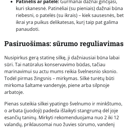
Patinėlis ar patelė:
Gurmanai dažnai ginčijasi,
kuri skanesnė. Patinėliai (su pieniais) dažnai būna
riebesni, o patelės (su ikrais) – kiek sausesnės, bet
ikrai yra puikus delikatesas, kurį taip pat galima
panaudoti.
Pasiruošimas: sūrumo reguliavimas
Nusipirkus gerą statinę silkę, ji dažniausiai būna labai
sūri. Tai natūralus konservavimo būdas, tačiau
marinavimui su actu mums reikia švelnesnio skonio.
Todėl pirmas žingsnis – mirkymas. Silkė turėtų būti
mirkoma šaltame vandenyje, piene arba silpnoje
arbatoje.
Pienas suteikia silkei ypatingo švelnumo ir minkštumo,
o arbata (juodoji) padeda išlaikyti stangrumą dėl joje
esančių taninų. Mirkyti rekomenduojama nuo 2 iki 12
valandų, priklausomai nuo žuvies sūrumo, vandenį