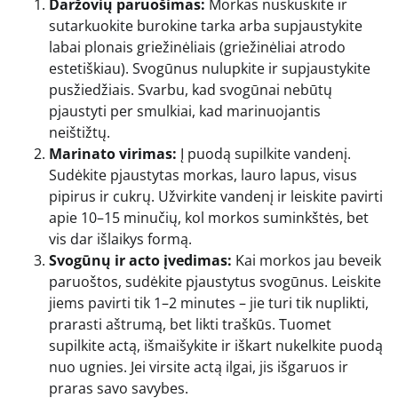
Daržovių paruošimas:
Morkas nuskuskite ir
sutarkuokite burokine tarka arba supjaustykite
labai plonais griežinėliais (griežinėliai atrodo
estetiškiau). Svogūnus nulupkite ir supjaustykite
pusžiedžiais. Svarbu, kad svogūnai nebūtų
pjaustyti per smulkiai, kad marinuojantis
neištižtų.
Marinato virimas:
Į puodą supilkite vandenį.
Sudėkite pjaustytas morkas, lauro lapus, visus
pipirus ir cukrų. Užvirkite vandenį ir leiskite pavirti
apie 10–15 minučių, kol morkos suminkštės, bet
vis dar išlaikys formą.
Svogūnų ir acto įvedimas:
Kai morkos jau beveik
paruoštos, sudėkite pjaustytus svogūnus. Leiskite
jiems pavirti tik 1–2 minutes – jie turi tik nuplikti,
prarasti aštrumą, bet likti traškūs. Tuomet
supilkite actą, išmaišykite ir iškart nukelkite puodą
nuo ugnies. Jei virsite actą ilgai, jis išgaruos ir
praras savo savybes.