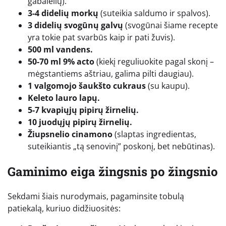
gabalėlių).
3-4 didelių morkų
(suteikia saldumo ir spalvos).
3 didelių svogūnų galvų
(svogūnai šiame recepte
yra tokie pat svarbūs kaip ir pati žuvis).
500 ml vandens.
50-70 ml 9% acto
(kiekį reguliuokite pagal skonį –
mėgstantiems aštriau, galima pilti daugiau).
1 valgomojo šaukšto cukraus
(su kaupu).
Keleto lauro lapų.
5-7 kvapiųjų pipirų žirnelių.
10 juodųjų pipirų žirnelių.
Žiupsnelio cinamono
(slaptas ingredientas,
suteikiantis „tą senovinį” poskonį, bet nebūtinas).
Gaminimo eiga žingsnis po žingsnio
Sekdami šiais nurodymais, pagaminsite tobulą
patiekalą, kuriuo didžiuositės: