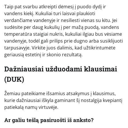
Taip pat svarbu atkreipti dėmesį į puodo dydį ir
vandens kiekį. Kukuliai turi laisvai plaukioti
verdančiame vandenyje ir nesiliesti vienas su kitu. Jei
sudėsite per daug kukulių į per mažą puodą, vandens
temperatūra staigiai nukris, kukuliai ilgiau bus vėsiame
vandenyje, todėl gali prilips prie dugno arba susiklijuoti
tarpusavyje. Virkite juos dalimis, kad užtikrintumėte
geriausią estetinį ir skonio rezultatą.
Dažniausiai užduodami klausimai
(DUK)
Žemiau pateikiame išsamius atsakymus į klausimus,
kurie dažniausiai iškyla gaminant šį nostalgija kvepiantį
patiekalą namų virtuvėje.
Ar galiu tešlą pasiruošti iš anksto?