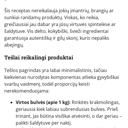
Šis receptas nereikalauja jokių įmantrių, brangių ar
sunkiai randamų produktų. Viskas, ko reikia,
greičiausiai jau dabar yra jūsų virtuvės spintelėse ar
šaldytuve. Vis dėlto, kokybiški, švieži ingredientai
garantuoja autentišką ir gilų skonį, kuris nepaliks
abejingų.
Tešlai reikalingi produktai
Tešlos pagrindas yra labai minimalistinis, tačiau
kiekvienas nurodytas komponentas atlieka gyvybiškai
svarbų vaidmenį, todėl proporcijų keisti
nerekomenduojama:
Virtos bulvės (apie 1 kg):
Rinkitės krakmolingas,
geriausia kiek labiau subrendusias bulves. Prieš
trinant, jas būtina visiškai atvėsinti, o dar geriau –
palikti šaldytuve per naktį.