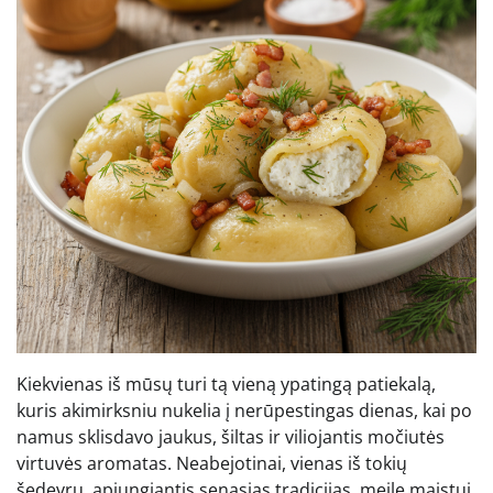
Kiekvienas iš mūsų turi tą vieną ypatingą patiekalą,
kuris akimirksniu nukelia į nerūpestingas dienas, kai po
namus sklisdavo jaukus, šiltas ir viliojantis močiutės
virtuvės aromatas. Neabejotinai, vienas iš tokių
šedevrų, apjungiantis senąsias tradicijas, meilę maistui