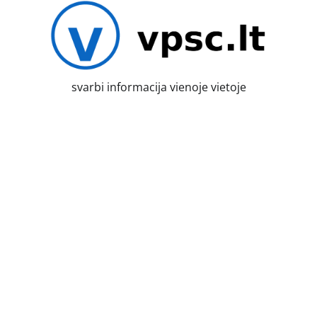
Skip
to
content
svarbi informacija vienoje vietoje