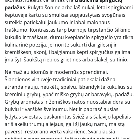
skonius, idealus variantas yra
tradicinis spirgučių
padažas
. Rūkyta šoninė arba lašinukai, lėtai spirginami
keptuvėje kartu su smulkiai supjaustytais svogūnais,
suteikia patiekalui jaukumo ir labai malonaus
traškumo. Kontrastas tarp burnoje tirpstančio šilkinio
kukulio ir traškaus, dūmu kvepiančio spirgučio yra tikra
kulinarinė poezija. Jei norite sukurti dar gilesnį ir
kremiškesnį skonį, į baigiamus kepti spirgučius galima
įmaišyti šaukštą riebios grietinės arba šlakelį sultinio.
Ne mažiau įdomūs ir modernūs sprendimai.
Šiandienos virtuvėje tradiciniai patiekalai dažnai
atranda naujų, netikėtų spalvų. Išbandykite kukulius su
kreminiu grybų, ypač miško grybų ar baravykų, padažu.
Grybų aromatas ir žemiškos natos nuostabiai dera su
bulvių ir varškės švelnumu. Net ir paprasčiausias
lydytas sviestas, paskanintas šviežiais šalavijo lapeliais
ar šlakeliu trumų aliejaus, gali šį jaukų namų maistą
paversti restorano verta vakariene. Svarbiausia –