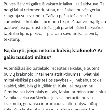
Bulves išsivirti galite iš vakaro ir laikyti jas šaldytuve. Tai
netgi labai rekomenduotina, nes šaltos bulvės geriau
reaguoja su krakmolu. Tačiau pačią tešlą reikėtų
suminkyti ir kukulius formuoti tik prieš pat virimą. Ilgiau
pastovėjusi paruošta tešla gali pradėti išskirti skysčius,
tapti itin lipni, pilkšva ir prarasti savo unikalią, tvirtą
tekstūrą.
Ką daryti, jeigu neturiu bulvių krakmolo? Ar
galiu naudoti miltus?
Autentiškas šio patiekalo receptas reikalauja būtent
bulvių krakmolo, ir tai nėra atsitiktinumas. Kvietiniai
miltai visiškai pakeis tešlos savybes – ji nebebus tokia
skaidri, slidi, blizgi ir „šilkinė“. Kukuliai, pagaminti
išimtinai su kvietiniais miltais, labiau primins tradicinius
švilpikus arba varškėčius. Jei visai neturite bulvių
krakmolo, geriausia ir artimiausia alternatyva būtų
kukurūzų krakmolas, tačiau turėkite omenyje, kad