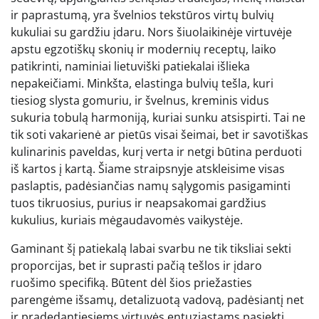
ir paprastumą, yra švelnios tekstūros virtų bulvių
kukuliai su gardžiu įdaru. Nors šiuolaikinėje virtuvėje
apstu egzotiškų skonių ir modernių receptų, laiko
patikrinti, naminiai lietuviški patiekalai išlieka
nepakeičiami. Minkšta, elastinga bulvių tešla, kuri
tiesiog slysta gomuriu, ir švelnus, kreminis vidus
sukuria tobulą harmoniją, kuriai sunku atsispirti. Tai ne
tik soti vakarienė ar pietūs visai šeimai, bet ir savotiškas
kulinarinis paveldas, kurį verta ir netgi būtina perduoti
iš kartos į kartą. Šiame straipsnyje atskleisime visas
paslaptis, padėsiančias namų sąlygomis pasigaminti
tuos tikruosius, purius ir neapsakomai gardžius
kukulius, kuriais mėgaudavomės vaikystėje.
Gaminant šį patiekalą labai svarbu ne tik tiksliai sekti
proporcijas, bet ir suprasti pačią tešlos ir įdaro
ruošimo specifiką. Būtent dėl šios priežasties
parengėme išsamų, detalizuotą vadovą, padėsiantį net
ir pradedantiesiems virtuvės entuziastams pasiekti