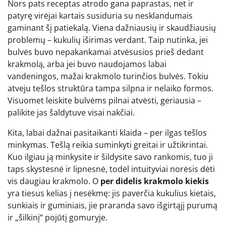
Nors pats receptas atrodo gana paprastas, net ir
patyrę virėjai kartais susiduria su nesklandumais
gaminant šį patiekalą. Viena dažniausių ir skaudžiausių
problemų – kukulių iširimas verdant. Taip nutinka, jei
bulvės buvo nepakankamai atvėsusios prieš dedant
krakmolą, arba jei buvo naudojamos labai
vandeningos, mažai krakmolo turinčios bulvės. Tokiu
atveju tešlos struktūra tampa silpna ir nelaiko formos.
Visuomet leiskite bulvėms pilnai atvėsti, geriausia –
palikite jas šaldytuve visai nakčiai.
Kita, labai dažnai pasitaikanti klaida – per ilgas tešlos
minkymas. Tešlą reikia suminkyti greitai ir užtikrintai.
Kuo ilgiau ją minkysite ir šildysite savo rankomis, tuo ji
taps skystesnė ir lipnesnė, todėl intuityviai norėsis dėti
vis daugiau krakmolo. O
per didelis krakmolo kiekis
yra tiesus kelias į nesėkmę: jis paverčia kukulius kietais,
sunkiais ir guminiais, jie praranda savo išgirtąjį purumą
ir „šilkinį“ pojūtį gomuryje.