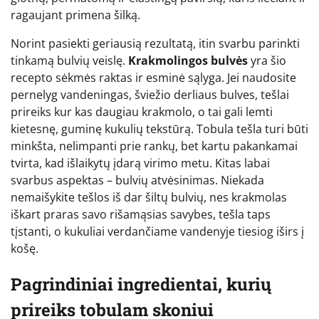
ragaujant primena šilką.
Norint pasiekti geriausią rezultatą, itin svarbu parinkti
tinkamą bulvių veislę.
Krakmolingos bulvės
yra šio
recepto sėkmės raktas ir esminė sąlyga. Jei naudosite
pernelyg vandeningas, šviežio derliaus bulves, tešlai
prireiks kur kas daugiau krakmolo, o tai gali lemti
kietesnę, guminę kukulių tekstūrą. Tobula tešla turi būti
minkšta, nelimpanti prie rankų, bet kartu pakankamai
tvirta, kad išlaikytų įdarą virimo metu. Kitas labai
svarbus aspektas – bulvių atvėsinimas. Niekada
nemaišykite tešlos iš dar šiltų bulvių, nes krakmolas
iškart praras savo rišamąsias savybes, tešla taps
tįstanti, o kukuliai verdančiame vandenyje tiesiog iširs į
košę.
Pagrindiniai ingredientai, kurių
prireiks tobulam skoniui