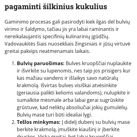
pagaminti šilkinius kukulius
Gaminimo procesas gali pasirodyti kiek ilgas dėl bulvių
virimo ir šaldymo, tačiau jis yra labai raminantis ir
nereikalaujantis specifinių kulinarinių įgūdžių.
Vadovaukitės šiais nuosekliais žingsniais ir jūsų virtuvė
greitai pakvips neatmenamais laikais.
Bulvių paruošimas:
Bulves kruopščiai nuplaukite
ir išvirkite su lupenomis, nes taip jos prisigers kur
kas mažiau vandens ir išlaikys savo natūralų
krakmolą. Išvirtas bulves visiškai atvėsinkite
(geriausia palikti kelioms valandoms), nulupkite ir
sumalkite mėsmale arba labai gerai sugrūskite
grūstuve, kad neliktų absoliučiai jokių gumulėlių.
Bulvių masė turi būti idealiai lygi.
Tešlos minkymas:
Į didelį dubenį su bulvių mase
berkite krakmolą, įmuškite kiaušinį ir įberkite
druskos. Viską greitai, bet labai kruopščiai