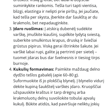
suminkykite rankomis. Tešla turi tapti vientisa,
blizgi, elastinga ir nelipti prie pirštų. Jei jaučiate,
kad tešla per skysta, įberkite dar šaukštą ar du
krakmolo, bet nepadauginkite.
Įdaro ruošimas:
Į atskirą dubenėlį sudėkite
varškę, įmuškite kiaušinį, supilkite lydytą sviestą,
suberkite smulkintus krapus, druską ir šviežiai
grūstus pipirus. Viską gerai ištrinkite šakute. Jei
varškė labai rupi, galite ją pertrinti per sietelį –
tuomet įdaras bus dar švelnesnis ir tiesiog tirps
burnoje.
Kukulių formavimas:
Paimkite maždaug delno
dydžio tešlos gabalėlį (apie 60–80 g).
Suformuokite iš jo plokščią blynelį. Į blynelio vidurį
dėkite kupiną šaukštelį varškės įdaro. Kruopščiai
užspauskite kraštus ir tarp drėgnų arba
krakmoluotų delnų suvoliokite tobulai apvalų
kukulį. Būkite atidūs, kad paviršiuje neliktų jokių