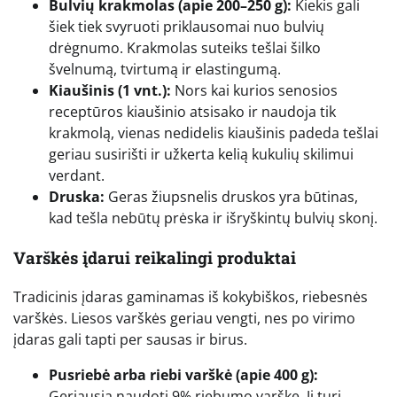
Bulvių krakmolas (apie 200–250 g):
Kiekis gali
šiek tiek svyruoti priklausomai nuo bulvių
drėgnumo. Krakmolas suteiks tešlai šilko
švelnumą, tvirtumą ir elastingumą.
Kiaušinis (1 vnt.):
Nors kai kurios senosios
receptūros kiaušinio atsisako ir naudoja tik
krakmolą, vienas nedidelis kiaušinis padeda tešlai
geriau susirišti ir užkerta kelią kukulių skilimui
verdant.
Druska:
Geras žiupsnelis druskos yra būtinas,
kad tešla nebūtų prėska ir išryškintų bulvių skonį.
Varškės įdarui reikalingi produktai
Tradicinis įdaras gaminamas iš kokybiškos, riebesnės
varškės. Liesos varškės geriau vengti, nes po virimo
įdaras gali tapti per sausas ir birus.
Pusriebė arba riebi varškė (apie 400 g):
Geriausia naudoti 9% riebumo varškę. Ji turi