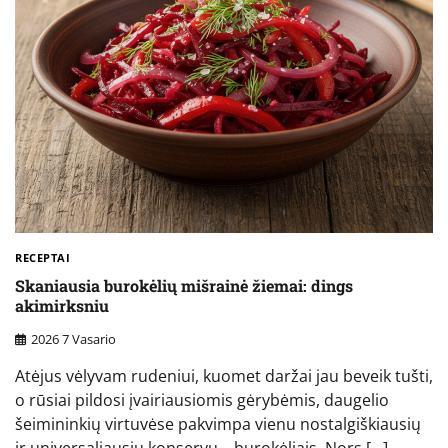
RECEPTAI
Skaniausia burokėlių mišrainė žiemai: dings
akimirksniu
2026 7 Vasario
Atėjus vėlyvam rudeniui, kuomet daržai jau beveik tušti,
o rūsiai pildosi įvairiausiomis gėrybėmis, daugelio
šeimininkių virtuvėse pakvimpa vienu nostalgiškiausių
ir universaliausių konservų – burokėliais. Nors […]