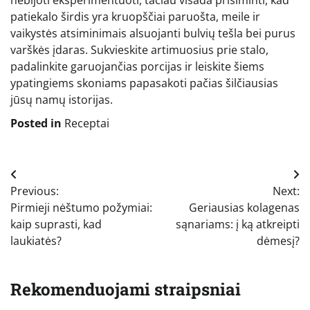
nebijoti eksperimentuoti, tačiau visada prisiminti, kad
patiekalo širdis yra kruopščiai paruošta, meile ir
vaikystės atsiminimais alsuojanti bulvių tešla bei purus
varškės įdaras. Sukvieskite artimuosius prie stalo,
padalinkite garuojančias porcijas ir leiskite šiems
ypatingiems skoniams papasakoti pačias šilčiausias
jūsų namų istorijas.
Posted in
Receptai
Navigacija
Previous:
Next:
tarp
Pirmieji nėštumo požymiai:
Geriausias kolagenas
įrašų
kaip suprasti, kad
sąnariams: į ką atkreipti
laukiatės?
dėmesį?
Rekomenduojami straipsniai