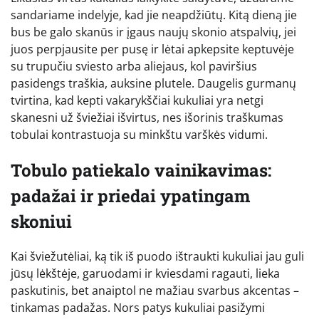
sandariame indelyje, kad jie neapdžiūtų. Kitą dieną jie
bus be galo skanūs ir įgaus naujų skonio atspalvių, jei
juos perpjausite per pusę ir lėtai apkepsite keptuvėje
su trupučiu sviesto arba aliejaus, kol paviršius
pasidengs traškia, auksine plutele. Daugelis gurmanų
tvirtina, kad kepti vakarykščiai kukuliai yra netgi
skanesni už šviežiai išvirtus, nes išorinis traškumas
tobulai kontrastuoja su minkštu varškės vidumi.
Tobulo patiekalo vainikavimas:
padažai ir priedai ypatingam
skoniui
Kai šviežutėliai, ką tik iš puodo ištraukti kukuliai jau guli
jūsų lėkštėje, garuodami ir kviesdami ragauti, lieka
paskutinis, bet anaiptol ne mažiau svarbus akcentas –
tinkamas padažas. Nors patys kukuliai pasižymi