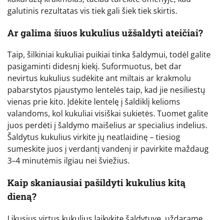
galutinis rezultatas vis tiek gali šiek tiek skirtis.
Ar galima šiuos kukulius užšaldyti ateičiai?
Taip, šilkiniai kukuliai puikiai tinka šaldymui, todėl galite
pasigaminti didesnį kiekį. Suformuotus, bet dar
nevirtus kukulius sudėkite ant miltais ar krakmolu
pabarstytos pjaustymo lentelės taip, kad jie nesiliestų
vienas prie kito. Įdėkite lentelę į šaldiklį kelioms
valandoms, kol kukuliai visiškai sukietės. Tuomet galite
juos perdėti į šaldymo maišelius ar specialius indelius.
Šaldytus kukulius virkite jų neatlaidinę – tiesiog
sumeskite juos į verdantį vandenį ir pavirkite maždaug
3–4 minutėmis ilgiau nei šviežius.
Kaip skaniausiai pašildyti kukulius kitą
dieną?
Likusius virtus kukulius laikykite šaldytuve, uždarame