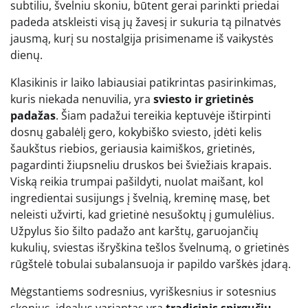
subtiliu, švelniu skoniu, būtent gerai parinkti priedai
padeda atskleisti visą jų žavesį ir sukuria tą pilnatvės
jausmą, kurį su nostalgija prisimename iš vaikystės
dienų.
Klasikinis ir laiko labiausiai patikrintas pasirinkimas,
kuris niekada nenuvilia, yra
sviesto ir grietinės
padažas
. Šiam padažui tereikia keptuvėje ištirpinti
dosnų gabalėlį gero, kokybiško sviesto, įdėti kelis
šaukštus riebios, geriausia kaimiškos, grietinės,
pagardinti žiupsneliu druskos bei šviežiais krapais.
Viską reikia trumpai pašildyti, nuolat maišant, kol
ingredientai susijungs į švelnią, kreminę masę, bet
neleisti užvirti, kad grietinė nesušoktų į gumulėlius.
Užpylus šio šilto padažo ant karštų, garuojančių
kukulių, sviestas išryškina tešlos švelnumą, o grietinės
rūgštelė tobulai subalansuoja ir papildo varškės įdarą.
Mėgstantiems sodresnius, vyriškesnius ir sotesnius