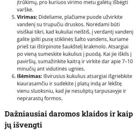
įtrūkimų, pro kuriuos virimo metu galėtų išbėgti
varškė.
Virimas:
Dideliame, plačiame puode užvirkite
vandenį su trupučiu druskos. Norėdami būti
visiškai tikri, kad kukuliai neištiš, į verdantį vandenį
galite įpilti pusę stiklinės šalto vandens, kuriame
prieš tai ištirpinote šaukštelį krakmolo. Atsargiai
po vieną sumeskite kukulius į puodą. Kai jie iškils į
paviršių, sumažinkite kaitrą ir virkite dar apie 7–10
minučių ant vidutinės ugnies.
Išėmimas:
Išvirusius kukulius atsargiai išgriebkite
kiaurasamčiu ir sudėkite į platų indą ar lėkštę
vienu sluoksniu, kad jie nesuliptų tarpusavyje ir
neprarastų formos.
Dažniausiai daromos klaidos ir kaip
jų išvengti