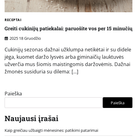
RECEPTAI
Greiti cukinijų patiekalai: paruošite vos per 15 minučių
2025 18 Gruodžio
Cukinijų sezonas dažnai užklumpa netikėtai ir su didele
jėga, kuomet daržo lysvės arba giminaičių lauktuvės
užverčia mus šiomis maistingomis daržovėmis. Dažnai
žmonės susiduria su dilema: […]
Paieška
Paieška
Naujausi įrašai
Kaip greičiau užbaigti mėnesines: patikimi patarimai