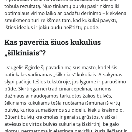
tobulą rezultatą. Nuo tinkamų bulvių pasirinkimo iki
optimalaus virimo laiko ar padažų derinimo – kiekviena
smulkmena turi reikšmės tam, kad kukuliai pavyktų
išties idealūs ir jokiu būdu neištižtų puode.
Kas paverčia šiuos kukulius
„šilkiniais“?
Daugelis išgirdę šį pavadinimą susimąsto, kodėl šis
patiekalas vadinamas „šilkiniais“ kukuliais. Atsakymas
slypi pačioje tešlos tekstūroje, jos lygume ir paruošimo
būde. Skirtingai nei tradiciniai cepelinai, kuriems
dažniausiai naudojamos tarkuotos žalios bulvės,
šilkiniams kukuliams tešla ruošiama išimtinai iš virtų
bulvių, kurios sumaišomos su dideliu kiekiu krakmolo.
Būtent bulvių krakmolas ir gerai sugrūstos, visiškai
atvėsusios virtos bulvės sukuria tą išskirtinį, be galo
glotnų, permatomą ir elastingą paviršių, kuris liečiant ir