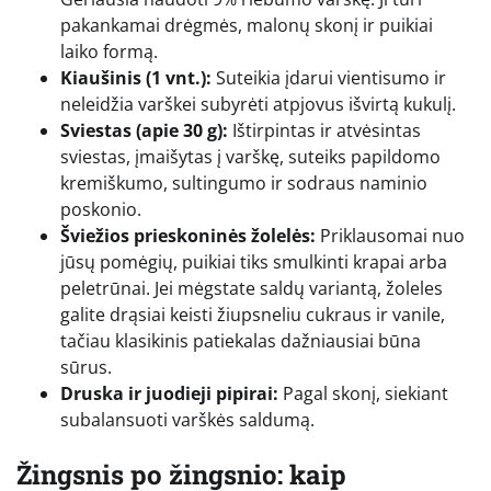
pakankamai drėgmės, malonų skonį ir puikiai
laiko formą.
Kiaušinis (1 vnt.):
Suteikia įdarui vientisumo ir
neleidžia varškei subyrėti atpjovus išvirtą kukulį.
Sviestas (apie 30 g):
Ištirpintas ir atvėsintas
sviestas, įmaišytas į varškę, suteiks papildomo
kremiškumo, sultingumo ir sodraus naminio
poskonio.
Šviežios prieskoninės žolelės:
Priklausomai nuo
jūsų pomėgių, puikiai tiks smulkinti krapai arba
peletrūnai. Jei mėgstate saldų variantą, žoleles
galite drąsiai keisti žiupsneliu cukraus ir vanile,
tačiau klasikinis patiekalas dažniausiai būna
sūrus.
Druska ir juodieji pipirai:
Pagal skonį, siekiant
subalansuoti varškės saldumą.
Žingsnis po žingsnio: kaip