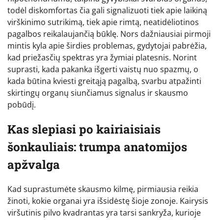
todėl diskomfortas čia gali signalizuoti tiek apie laikiną
virškinimo sutrikimą, tiek apie rimtą, neatidėliotinos
pagalbos reikalaujančią būklę. Nors dažniausiai pirmoji
mintis kyla apie širdies problemas, gydytojai pabrėžia,
kad priežasčių spektras yra žymiai platesnis. Norint
suprasti, kada pakanka išgerti vaistų nuo spazmų, o
kada būtina kviesti greitąją pagalbą, svarbu atpažinti
skirtingų organų siunčiamus signalus ir skausmo
pobūdį.
Kas slepiasi po kairiaisiais
šonkauliais: trumpa anatomijos
apžvalga
Kad suprastumėte skausmo kilmę, pirmiausia reikia
žinoti, kokie organai yra išsidėstę šioje zonoje. Kairysis
viršutinis pilvo kvadrantas yra tarsi sankryža, kurioje