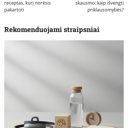
įrašų
receptas, kurį norėsis
skausmo: kaip išvengti
pakartoti
priklausomybės?
Rekomenduojami straipsniai