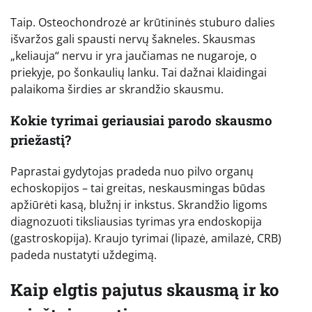
Taip. Osteochondrozė ar krūtininės stuburo dalies
išvaržos gali spausti nervų šakneles. Skausmas
„keliauja“ nervu ir yra jaučiamas ne nugaroje, o
priekyje, po šonkaulių lanku. Tai dažnai klaidingai
palaikoma širdies ar skrandžio skausmu.
Kokie tyrimai geriausiai parodo skausmo
priežastį?
Paprastai gydytojas pradeda nuo pilvo organų
echoskopijos – tai greitas, neskausmingas būdas
apžiūrėti kasą, blužnį ir inkstus. Skrandžio ligoms
diagnozuoti tiksliausias tyrimas yra endoskopija
(gastroskopija). Kraujo tyrimai (lipazė, amilazė, CRB)
padeda nustatyti uždegimą.
Kaip elgtis pajutus skausmą ir ko