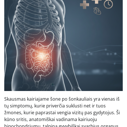
Skausmas kairiajame šone po šonkauliais yra vienas iš
tų simptomų, kurie priverčia suklusti net ir tuos
žmones, kurie paprastai vengia vizitų pas gydytojus. Ši
kūno sritis, anatomiškai vadinama kairiuoju
hipochondriumu, talpina gyvybiškai svarbius organus,