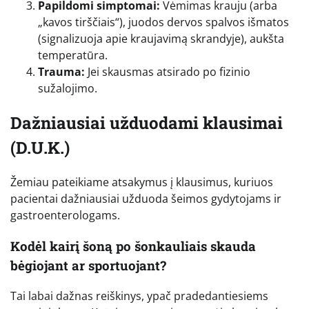
Papildomi simptomai:
Vėmimas krauju (arba
„kavos tirščiais“), juodos dervos spalvos išmatos
(signalizuoja apie kraujavimą skrandyje), aukšta
temperatūra.
Trauma:
Jei skausmas atsirado po fizinio
sužalojimo.
Dažniausiai užduodami klausimai
(D.U.K.)
Žemiau pateikiame atsakymus į klausimus, kuriuos
pacientai dažniausiai užduoda šeimos gydytojams ir
gastroenterologams.
Kodėl kairį šoną po šonkauliais skauda
bėgiojant ar sportuojant?
Tai labai dažnas reiškinys, ypač pradedantiesiems