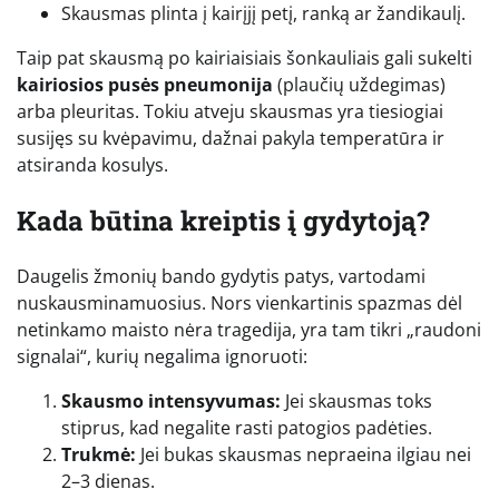
Skausmas plinta į kairįjį petį, ranką ar žandikaulį.
Taip pat skausmą po kairiaisiais šonkauliais gali sukelti
kairiosios pusės pneumonija
(plaučių uždegimas)
arba pleuritas. Tokiu atveju skausmas yra tiesiogiai
susijęs su kvėpavimu, dažnai pakyla temperatūra ir
atsiranda kosulys.
Kada būtina kreiptis į gydytoją?
Daugelis žmonių bando gydytis patys, vartodami
nuskausminamuosius. Nors vienkartinis spazmas dėl
netinkamo maisto nėra tragedija, yra tam tikri „raudoni
signalai“, kurių negalima ignoruoti:
Skausmo intensyvumas:
Jei skausmas toks
stiprus, kad negalite rasti patogios padėties.
Trukmė:
Jei bukas skausmas nepraeina ilgiau nei
2–3 dienas.