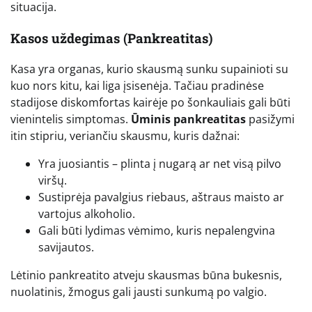
situacija.
Kasos uždegimas (Pankreatitas)
Kasa yra organas, kurio skausmą sunku supainioti su
kuo nors kitu, kai liga įsisenėja. Tačiau pradinėse
stadijose diskomfortas kairėje po šonkauliais gali būti
vienintelis simptomas.
Ūminis pankreatitas
pasižymi
itin stipriu, veriančiu skausmu, kuris dažnai:
Yra juosiantis – plinta į nugarą ar net visą pilvo
viršų.
Sustiprėja pavalgius riebaus, aštraus maisto ar
vartojus alkoholio.
Gali būti lydimas vėmimo, kuris nepalengvina
savijautos.
Lėtinio pankreatito atveju skausmas būna bukesnis,
nuolatinis, žmogus gali jausti sunkumą po valgio.