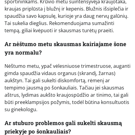
sportininkams. Krūvio metu suintensyvėja kraujotaka,
kraujas priplūsta į blužnį ir kepenis. Blužnis išsiplečia ir
spaudžia savo kapsulę, kurioje yra daug nervų galūnių.
Tai sukelia dieglius. Rekomenduojama sumažinti
tempą, giliai kvėpuoti ir skausmas turėtų praeiti.
Ar nėštumo metu skausmas kairiajame šone
yra normalu?
Nėštumo metu, ypač vėlesniuose trimestruose, auganti
gimda spaudžia vidaus organus (skrandį, žarnas)
aukštyn. Tai gali sukelti diskomfortą, rėmenį ar
tempimo jausmą po šonkauliais. Tačiau jei skausmas
aštrus, lydimas aukšto kraujospūdžio ar tinimo, tai gali
būti preeklampsijos požymis, todėl būtina konsultuotis
su ginekologu.
Ar stuburo problemos gali sukelti skausmą
priekyje po šonkauliais?