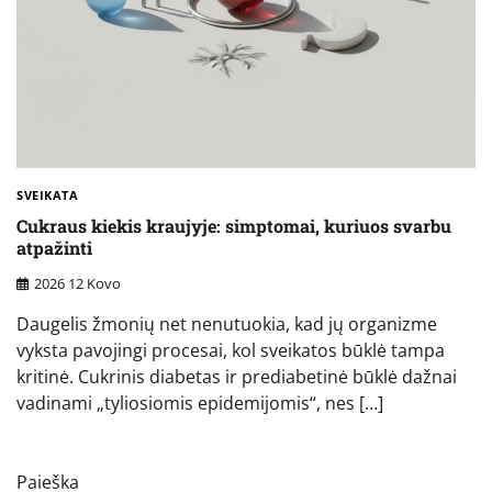
SVEIKATA
Cukraus kiekis kraujyje: simptomai, kuriuos svarbu
atpažinti
2026 12 Kovo
Daugelis žmonių net nenutuokia, kad jų organizme
vyksta pavojingi procesai, kol sveikatos būklė tampa
kritinė. Cukrinis diabetas ir prediabetinė būklė dažnai
vadinami „tyliosiomis epidemijomis“, nes […]
Paieška