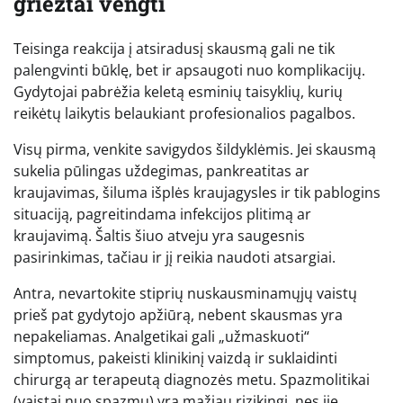
griežtai vengti
Teisinga reakcija į atsiradusį skausmą gali ne tik
palengvinti būklę, bet ir apsaugoti nuo komplikacijų.
Gydytojai pabrėžia keletą esminių taisyklių, kurių
reikėtų laikytis belaukiant profesionalios pagalbos.
Visų pirma, venkite savigydos šildyklėmis. Jei skausmą
sukelia pūlingas uždegimas, pankreatitas ar
kraujavimas, šiluma išplės kraujagysles ir tik pablogins
situaciją, pagreitindama infekcijos plitimą ar
kraujavimą. Šaltis šiuo atveju yra saugesnis
pasirinkimas, tačiau ir jį reikia naudoti atsargiai.
Antra, nevartokite stiprių nuskausminamųjų vaistų
prieš pat gydytojo apžiūrą, nebent skausmas yra
nepakeliamas. Analgetikai gali „užmaskuoti“
simptomus, pakeisti klinikinį vaizdą ir suklaidinti
chirurgą ar terapeutą diagnozės metu. Spazmolitikai
(vaistai nuo spazmų) yra mažiau rizikingi, nes jie