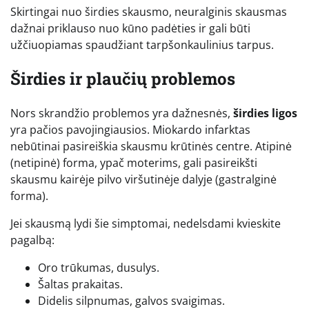
Skirtingai nuo širdies skausmo, neuralginis skausmas
dažnai priklauso nuo kūno padėties ir gali būti
užčiuopiamas spaudžiant tarpšonkaulinius tarpus.
Širdies ir plaučių problemos
Nors skrandžio problemos yra dažnesnės,
širdies ligos
yra pačios pavojingiausios. Miokardo infarktas
nebūtinai pasireiškia skausmu krūtinės centre. Atipinė
(netipinė) forma, ypač moterims, gali pasireikšti
skausmu kairėje pilvo viršutinėje dalyje (gastralginė
forma).
Jei skausmą lydi šie simptomai, nedelsdami kvieskite
pagalbą:
Oro trūkumas, dusulys.
Šaltas prakaitas.
Didelis silpnumas, galvos svaigimas.