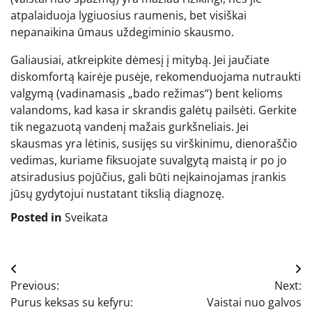
atpalaiduoja lygiuosius raumenis, bet visiškai
nepanaikina ūmaus uždegiminio skausmo.
Galiausiai, atkreipkite dėmesį į mitybą. Jei jaučiate
diskomfortą kairėje pusėje, rekomenduojama nutraukti
valgymą (vadinamasis „bado režimas“) bent kelioms
valandoms, kad kasa ir skrandis galėtų pailsėti. Gerkite
tik negazuotą vandenį mažais gurkšneliais. Jei
skausmas yra lėtinis, susijęs su virškinimu, dienoraščio
vedimas, kuriame fiksuojate suvalgytą maistą ir po jo
atsiradusius pojūčius, gali būti neįkainojamas įrankis
jūsų gydytojui nustatant tikslią diagnozę.
Posted in
Sveikata
Navigacija
Previous:
Next:
tarp
Purus keksas su kefyru:
Vaistai nuo galvos