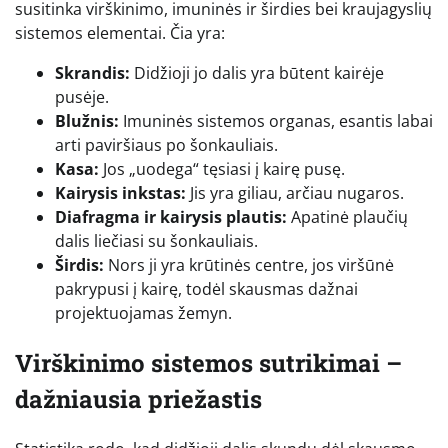
susitinka virškinimo, imuninės ir širdies bei kraujagyslių
sistemos elementai. Čia yra:
Skrandis:
Didžioji jo dalis yra būtent kairėje
pusėje.
Blužnis:
Imuninės sistemos organas, esantis labai
arti paviršiaus po šonkauliais.
Kasa:
Jos „uodega“ tęsiasi į kairę pusę.
Kairysis inkstas:
Jis yra giliau, arčiau nugaros.
Diafragma ir kairysis plautis:
Apatinė plaučių
dalis liečiasi su šonkauliais.
Širdis:
Nors ji yra krūtinės centre, jos viršūnė
pakrypusi į kairę, todėl skausmas dažnai
projektuojamas žemyn.
Virškinimo sistemos sutrikimai –
dažniausia priežastis