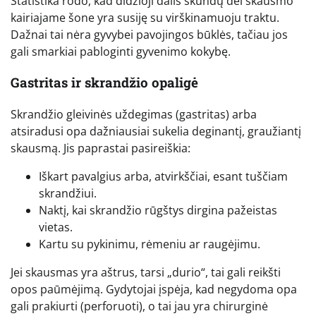
Statistika rodo, kad didžioji dalis skundų dėl skausmo
kairiajame šone yra susiję su virškinamuoju traktu.
Dažnai tai nėra gyvybei pavojingos būklės, tačiau jos
gali smarkiai pabloginti gyvenimo kokybę.
Gastritas ir skrandžio opaligė
Skrandžio gleivinės uždegimas (gastritas) arba
atsiradusi opa dažniausiai sukelia deginantį, graužiantį
skausmą. Jis paprastai pasireiškia:
Iškart pavalgius arba, atvirkščiai, esant tuščiam
skrandžiui.
Naktį, kai skrandžio rūgštys dirgina pažeistas
vietas.
Kartu su pykinimu, rėmeniu ar raugėjimu.
Jei skausmas yra aštrus, tarsi „durio“, tai gali reikšti
opos paūmėjimą. Gydytojai įspėja, kad negydoma opa
gali prakiurti (perforuoti), o tai jau yra chirurginė