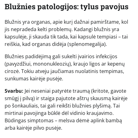
Blužnies patologijos: tylus pavojus
Blužnis yra organas, apie kurį dažnai pamirštame, kol
jis nepradeda kelti problemų. Kadangi blužnis yra
kapsulėje, ji skauda tik tada, kai kapsulė tempiasi – tai
reiškia, kad organas didėja (splenomegalija).
Blužnies padidėjimą gali sukelti įvairios infekcijos
(pavyzdžiui, mononukleozių), kraujo ligos ar kepenų
cirozė. Tokiu atveju jaučiamas nuolatinis tempimas,
sunkumas kairėje pusėje.
Svarbu:
Jei neseniai patyrėte traumą (kritote, gavote
smūgį į pilvą) ir staiga pajutote aštrų skausmą kairėje
po šonkauliais, tai gali reikšti blužnies plyšimą. Tai
mirtinai pavojinga būklė dėl vidinio kraujavimo.
Būdingas simptomas – melsva dėmė aplink bambą
arba kairėje pilvo pusėje.