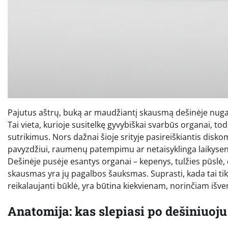
Pajutus aštrų, buką ar maudžiantį skausmą dešinėje nugar
Tai vieta, kurioje susitelkę gyvybiškai svarbūs organai, to
sutrikimus. Nors dažnai šioje srityje pasireiškiantis disko
pavyzdžiui, raumenų patempimu ar netaisyklinga laikysena,
Dešinėje pusėje esantys organai – kepenys, tulžies pūslė, de
skausmas yra jų pagalbos šauksmas. Suprasti, kada tai ti
reikalaujanti būklė, yra būtina kiekvienam, norinčiam išve
Anatomija: kas slepiasi po dešiniuoj