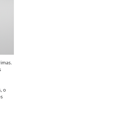
rimas.
s
, o
os