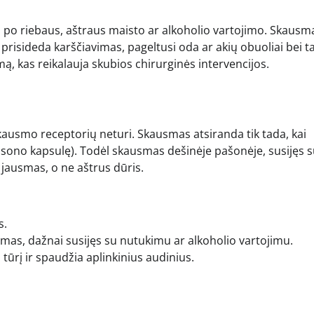
a po riebaus, aštraus maisto ar alkoholio vartojimo. Skausm
o prisideda karščiavimas, pageltusi oda ar akių obuoliai bei 
imą, kas reikalauja skubios chirurginės intervencijos.
kausmo receptorių neturi. Skausmas atsiranda tik tada, kai
lisono kapsulę). Todėl skausmas dešinėje pašonėje, susijęs 
jausmas, o ne aštrus dūris.
s.
mas, dažnai susijęs su nutukimu ar alkoholio vartojimu.
į tūrį ir spaudžia aplinkinius audinius.