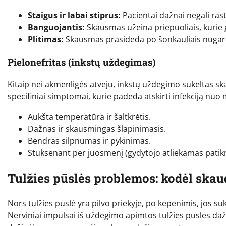
Staigus ir labai stiprus:
Pacientai dažnai negali rast
Banguojantis:
Skausmas užeina priepuoliais, kurie ga
Plitimas:
Skausmas prasideda po šonkauliais nugaroje
Pielonefritas (inkstų uždegimas)
Kitaip nei akmenligės atveju, inkstų uždegimo sukeltas skau
specifiniai simptomai, kurie padeda atskirti infekciją nu
Aukšta temperatūra ir šaltkrėtis.
Dažnas ir skausmingas šlapinimasis.
Bendras silpnumas ir pykinimas.
Stuksenant per juosmenį (gydytojo atliekamas patik
Tulžies pūslės problemos: kodėl ska
Nors tulžies pūslė yra pilvo priekyje, po kepenimis, jos s
Nerviniai impulsai iš uždegimo apimtos tulžies pūslės daž