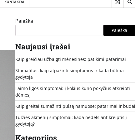
KONTAKTAI
Paieška
?
Paieška
Naujausi įrašai
Kaip greičiau užbaigti mėnesines: patikimi patarimai
Stomatitas: kaip atpažinti simptomus ir kada būtina
gydytoja
Laimo ligos simptomai: į kokius kūno pokyčius atkreipti
dėmesį
Kaip greitai sumažinti pulsą namuose: patarimai ir būdai
Tulžies akmenų simptomai: kada nedelsiant kreiptis į
gydytoją?
Kategorijos