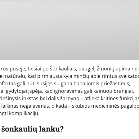
os pusėje, tiesiai po šonkauliais, daugelį žmonių apima ne
dėl natūralu, kad pirmiausia kyla minčių apie rimtus sveikato
mfortas gali būti susijęs su gana banaliomis priežastimis,
 gydytojai įspėja, kad ignoravimas gali kainuoti brangiai.
šinysis inkstas bei dalis žarnyno – atlieka kritines funkcijas
k laikinas negalavimas, o kada – skubios medicininės pagalb
ngti komplikacijų.
u šonkaulių lanku?