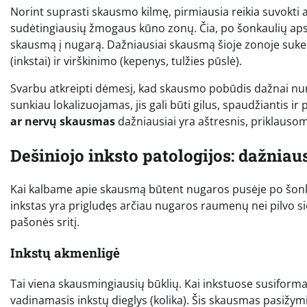
Norint suprasti skausmo kilmę, pirmiausia reikia suvokti an
sudėtingiausių žmogaus kūno zonų. Čia, po šonkaulių apsau
skausmą į nugarą. Dažniausiai skausmą šioje zonoje suke
(inkstai) ir virškinimo (kepenys, tulžies pūslė).
Svarbu atkreipti dėmesį, kad skausmo pobūdis dažnai nuro
sunkiau lokalizuojamas, jis gali būti gilus, spaudžiantis ir p
ar nervų skausmas
dažniausiai yra aštresnis, priklausom
Dešiniojo inksto patologijos: dažnia
Kai kalbame apie skausmą būtent nugaros pusėje po šonkauli
inkstas yra prigludęs arčiau nugaros raumenų nei pilvo sie
pašonės sritį.
Inkstų akmenligė
Tai viena skausmingiausių būklių. Kai inkstuose susiforma
vadinamasis inkstų dieglys (kolika). Šis skausmas pasižym