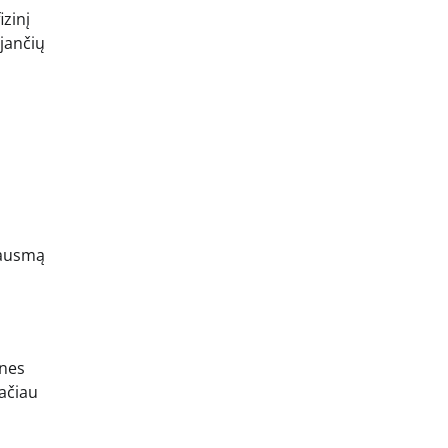
zinį
jančių
kausmą
ines
Tačiau