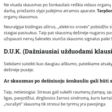
Ne visada skausmas po šonkauliais reiškia vidaus organų 
darbą, priežastis slypi judėjimo atramos aparate.
Tarpšon
organų skausmus.
Neuralgijai būdingas aštrus, „elektros srovės” pobūdžio ska
staigiai pasisukus. Taip pat skausmą dešinėje nugaros pus
užspausti nervų šaknelės siunčia skausmo signalus palei 
D.U.K. (Dažniausiai užduodami klaus
Siekdami suteikti kuo daugiau aiškumo, pateikiame atsa
dešinėje pusėje.
Ar skausmas po dešiniuoju šonkauliu gali būti s
Taip, netiesiogiai. Stresas gali sukelti raumenų įtampą,
ligas, pavyzdžiui, dirgliosios žarnos sindromą, kuris karta
„nurašyti” skausmą tik stresui be tyrimų yra pavojinga.