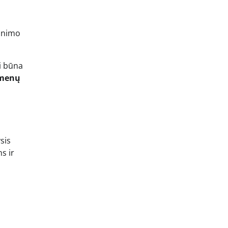
linimo
i būna
menų
sis
s ir