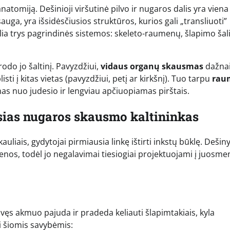
atomiją. Dešinioji viršutinė pilvo ir nugaros dalis yra viena
ga, yra išsidėsčiusios struktūros, kurios gali „transliuoti”
lia trys pagrindinės sistemos: skeleto-raumenų, šlapimo ša
do jo šaltinį. Pavyzdžiui,
vidaus organų skausmas
dažna
listi į kitas vietas (pavyzdžiui, petį ar kirkšnį). Tuo tarpu
rau
as nuo judesio ir lengviau apčiuopiamas pirštais.
usias nugaros skausmo kaltininkas
ais, gydytojai pirmiausia linkę ištirti inkstų būklę. Dešiny
nos, todėl jo negalavimai tiesiogiai projektuojami į juosmen
vęs akmuo pajuda ir pradeda keliauti šlapimtakiais, kyla
i šiomis savybėmis: