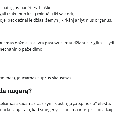
i patogios padėties, blaškosi.
li trukti nuo kelių minučių iki valandų.
, bet dažnai leidžiasi žemyn į kirkšnį ar lytinius organus.
smas dažniausiai yra pastovus, maudžiantis ir gilus. Jį lydi 
o mechaninio pažeidimo:
rinimas), jaučiamas stiprus skausmas.
uda nugarą?
ukeliamas skausmas pasižymi klastingu „atspindžio” efektu.
nai keliauja taip, kad smegenys skausmą interpretuoja kaip 