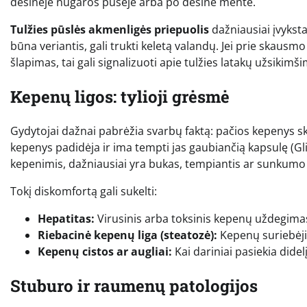
dešinėje nugaros pusėje arba po dešine mente.
Tulžies pūslės akmenligės priepuolis
dažniausiai įvykst
būna veriantis, gali trukti keletą valandų. Jei prie skausm
šlapimas, tai gali signalizuoti apie tulžies latakų užsikimš
Kepenų ligos: tylioji grėsmė
Gydytojai dažnai pabrėžia svarbų faktą: pačios kepenys s
kepenys padidėja ir ima tempti jas gaubiančią kapsulę (G
kepenimis, dažniausiai yra bukas, tempiantis ar sunkumo 
Tokį diskomfortą gali sukelti:
Hepatitas:
Virusinis arba toksinis kepenų uždegima
Riebacinė kepenų liga (steatozė):
Kepenų suriebėji
Kepenų cistos ar augliai:
Kai dariniai pasiekia didel
Stuburo ir raumenų patologijos