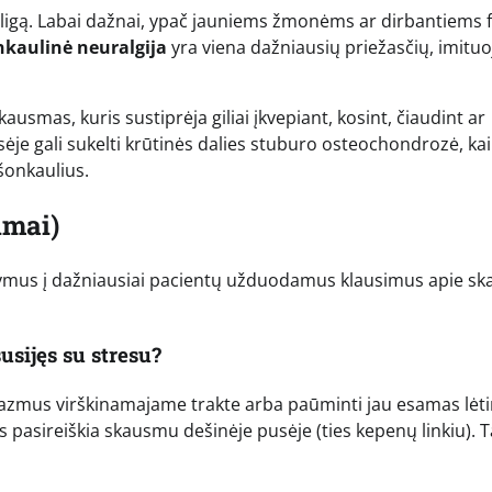
ligą. Labai dažnai, ypač jauniems žmonėms ar dirbantiems fi
kaulinė neuralgija
yra viena dažniausių priežasčių, imituo
usmas, kuris sustiprėja giliai įkvepiant, kosint, čiaudint ar
ėje gali sukelti krūtinės dalies stuburo osteochondrozė, kai
šonkaulius.
imai)
kymus į dažniausiai pacientų užduodamus klausimus apie s
usijęs su stresu?
 spazmus virškinamajame trakte arba paūminti jau esamas lėt
is pasireiškia skausmu dešinėje pusėje (ties kepenų linkiu). 