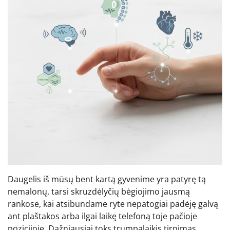
Daugelis iš mūsų bent kartą gyvenime yra patyrę tą
nemalonų, tarsi skruzdėlyčių bėgiojimo jausmą
rankose, kai atsibundame ryte nepatogiai padėję galvą
ant plaštakos arba ilgai laikę telefoną toje pačioje
pozicijoje. Dažniausiai toks trumpalaikis tirpimas,