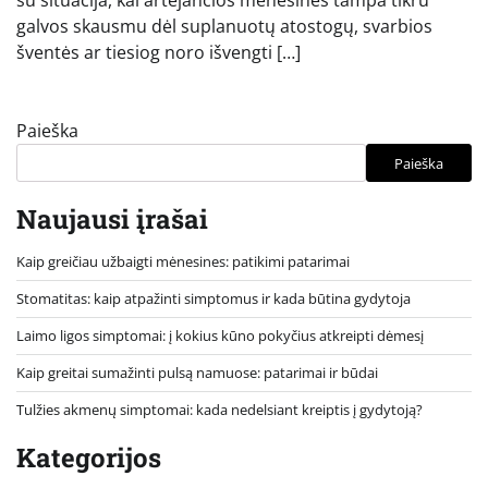
su situacija, kai artėjančios mėnesinės tampa tikru
galvos skausmu dėl suplanuotų atostogų, svarbios
šventės ar tiesiog noro išvengti […]
Paieška
Paieška
Naujausi įrašai
Kaip greičiau užbaigti mėnesines: patikimi patarimai
Stomatitas: kaip atpažinti simptomus ir kada būtina gydytoja
Laimo ligos simptomai: į kokius kūno pokyčius atkreipti dėmesį
Kaip greitai sumažinti pulsą namuose: patarimai ir būdai
Tulžies akmenų simptomai: kada nedelsiant kreiptis į gydytoją?
Kategorijos