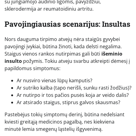
su jungiamojo audinio ligomis, pavyzdžiui,
sklerodermija ar reumatoidiniu artritu.
Pavojingiausias scenarijus: Insultas
Nors dauguma tirpimo atvejų nėra staigūs gyvybei
pavojingi įvykiai, būtina žinoti, kada delsti negalima.
Staigus vienos rankos nutirpimas gali būti
išeminio
insulto
požymis. Tokiu atveju svarbu atkreipti dėmesį į
papildomus simptomus:
Ar nusviro vienas lūpų kamputis?
Ar sutriko kalba (tapo nerišli, sunku rasti žodžius)?
Ar nutirpo ir tos pačios pusės koja ar veido dalis?
Ar atsirado staigus, stiprus galvos skausmas?
Pastebėjus tokių simptomų derinį, būtina nedelsiant
kviesti greitąją medicinos pagalbą, nes kiekviena
minutė lemia smegenų ląstelių išgyvenimą.