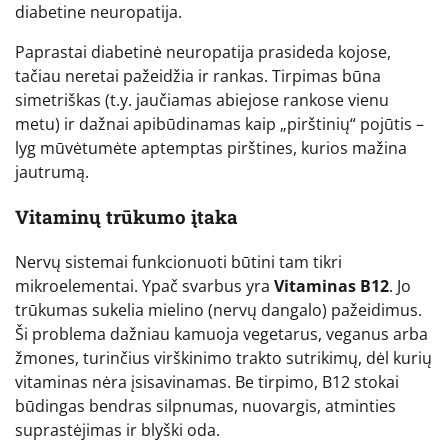
diabetine neuropatija.
Paprastai diabetinė neuropatija prasideda kojose,
tačiau neretai pažeidžia ir rankas. Tirpimas būna
simetriškas (t.y. jaučiamas abiejose rankose vienu
metu) ir dažnai apibūdinamas kaip „pirštinių“ pojūtis –
lyg mūvėtumėte aptemptas pirštines, kurios mažina
jautrumą.
Vitaminų trūkumo įtaka
Nervų sistemai funkcionuoti būtini tam tikri
mikroelementai. Ypač svarbus yra
Vitaminas B12
. Jo
trūkumas sukelia mielino (nervų dangalo) pažeidimus.
Ši problema dažniau kamuoja vegetarus, veganus arba
žmones, turinčius virškinimo trakto sutrikimų, dėl kurių
vitaminas nėra įsisavinamas. Be tirpimo, B12 stokai
būdingas bendras silpnumas, nuovargis, atminties
suprastėjimas ir blyški oda.