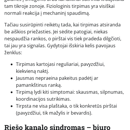
tam tikroje zonoje. Fiziologinis tirpimas yra visiškai
normali reakcija į mechaninį spaudimą.
Tačiau susirūpinti reikėtų tada, kai tirpimas atsiranda
be aiškios priežasties. Jei sėdite patogiai, niekas
nespaudžia rankos, o pirštai vis tiek pradeda dilgčioti,
tai jau yra signalas. Gydytojai išskiria kelis pavojaus
ženklus:
Tirpimas kartojasi reguliariai, pavyzdžiui,
kiekvieną naktį.
Jausmas nepraeina pakeitus padėtį ar
pamankštinus ranką.
Tirpimą lydi kiti simptomai: skausmas, silpnumas,
koordinacijos sutrikimas.
Tirpsta ne visa plaštaka, o tik konkretūs pirštai
(pavyzdžiui, tik mažylis ir bevardis).
Riešo kanalo sindromas – biuro