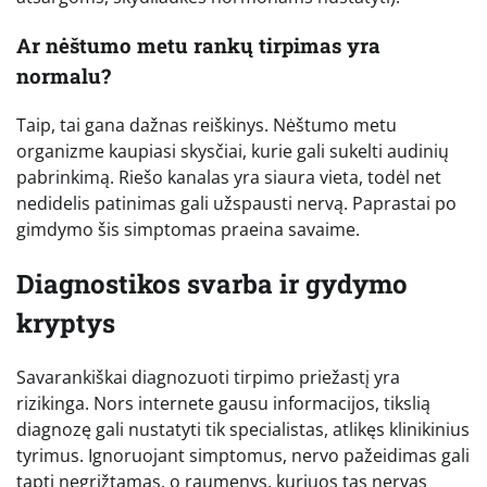
Ar nėštumo metu rankų tirpimas yra
normalu?
Taip, tai gana dažnas reiškinys. Nėštumo metu
organizme kaupiasi skysčiai, kurie gali sukelti audinių
pabrinkimą. Riešo kanalas yra siaura vieta, todėl net
nedidelis patinimas gali užspausti nervą. Paprastai po
gimdymo šis simptomas praeina savaime.
Diagnostikos svarba ir gydymo
kryptys
Savarankiškai diagnozuoti tirpimo priežastį yra
rizikinga. Nors internete gausu informacijos, tikslią
diagnozę gali nustatyti tik specialistas, atlikęs klinikinius
tyrimus. Ignoruojant simptomus, nervo pažeidimas gali
tapti negrįžtamas, o raumenys, kuriuos tas nervas