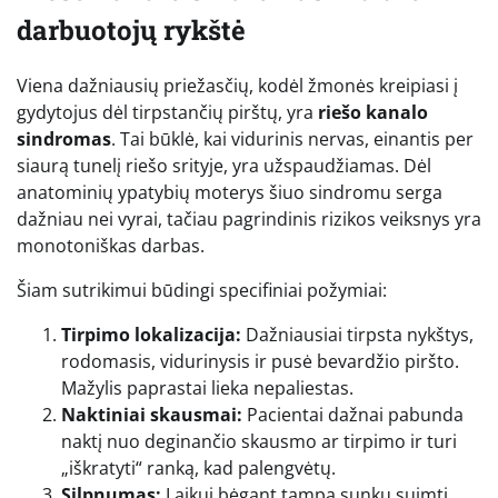
darbuotojų rykštė
Viena dažniausių priežasčių, kodėl žmonės kreipiasi į
gydytojus dėl tirpstančių pirštų, yra
riešo kanalo
sindromas
. Tai būklė, kai vidurinis nervas, einantis per
siaurą tunelį riešo srityje, yra užspaudžiamas. Dėl
anatominių ypatybių moterys šiuo sindromu serga
dažniau nei vyrai, tačiau pagrindinis rizikos veiksnys yra
monotoniškas darbas.
Šiam sutrikimui būdingi specifiniai požymiai:
Tirpimo lokalizacija:
Dažniausiai tirpsta nykštys,
rodomasis, vidurinysis ir pusė bevardžio piršto.
Mažylis paprastai lieka nepaliestas.
Naktiniai skausmai:
Pacientai dažnai pabunda
naktį nuo deginančio skausmo ar tirpimo ir turi
„iškratyti“ ranką, kad palengvėtų.
Silpnumas:
Laikui bėgant tampa sunku suimti