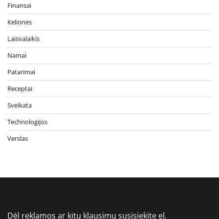
Finansai
Kelionės
Laisvalaikis
Namai
Patarimai
Receptai
Sveikata
Technologijos
Verslas
Dėl reklamos ar kitų klausimų susisiekite el.