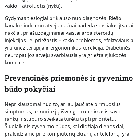
valdo – atrofuotis (nykti).
Gydymas tiesiogiai priklauso nuo diagnozės. Riešo
kanalo sindromo atveju dažnai padeda specialūs įtvarai
nakčiai, priešuždegiminiai vaistai arba steroidų
injekcijos. Jei priežastis – kaklo problemos, efektyviausia
yra kineziterapija ir ergonomikos korekcija. Diabetinės
neuropatijos atveju svarbiausia yra griežta gliukozės
kontrolė.
Prevencinės priemonės ir gyvenimo
būdo pokyčiai
Nepriklausomai nuo to, ar jau jaučiate pirmuosius
simptomus, ar norite jų išvengti, rūpinimasis savo
rankų ir stuburo sveikata turėtų tapti prioritetu.
Šiuolaikinis gyvenimo būdas, kai didžiąją dienos dalį
praleidžiame prie kompiuterių ekranų ar telefonų, yra