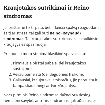
Kraujotakos sutrikimai ir Reino
sindromas
Jei pirštai ne tik tirpsta, bet ir keičia spalvą reaguodami į
šaltį ar stresą, tai gali būti
Reino (Raynaud)
sindromas
. Tai kraujotakos sutrikimas, kai smulkiosios
kraujagyslės spazmuoja.
Priepuolio metu stebima klasikinė spalvų kaita:
Pirmiausia pirštai pabąla (dėl kraujotakos
sustojimo).
Vėliau pamėlsta (dėl deguonies trūkumo).
Galiausiai, kraujotakai atsistačius, jie parausta ir
tampa skausmingi ar tvinkčiojantys.
Nors pirminis Reino sindromas dažnai yra tiesiog
nemaloni savybė, antrinis sindromas gali būti susijęs