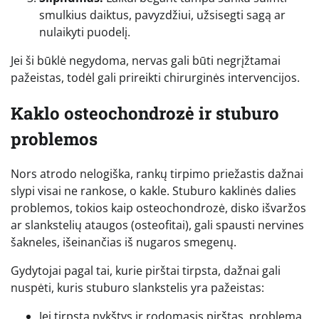
smulkius daiktus, pavyzdžiui, užsisegti sagą ar
nulaikyti puodelį.
Jei ši būklė negydoma, nervas gali būti negrįžtamai
pažeistas, todėl gali prireikti chirurginės intervencijos.
Kaklo osteochondrozė ir stuburo
problemos
Nors atrodo nelogiška, rankų tirpimo priežastis dažnai
slypi visai ne rankose, o kakle. Stuburo kaklinės dalies
problemos, tokios kaip osteochondrozė, disko išvaržos
ar slankstelių ataugos (osteofitai), gali spausti nervines
šakneles, išeinančias iš nugaros smegenų.
Gydytojai pagal tai, kurie pirštai tirpsta, dažnai gali
nuspėti, kuris stuburo slankstelis yra pažeistas:
Jei tirpsta nykštys ir rodomasis pirštas, problema