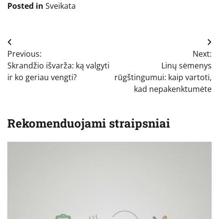
Posted in
Sveikata
Navigacija
Previous:
Next:
tarp
Skrandžio išvarža: ką valgyti
Linų sėmenys
įrašų
ir ko geriau vengti?
rūgštingumui: kaip vartoti,
kad nepakenktumėte
Rekomenduojami straipsniai