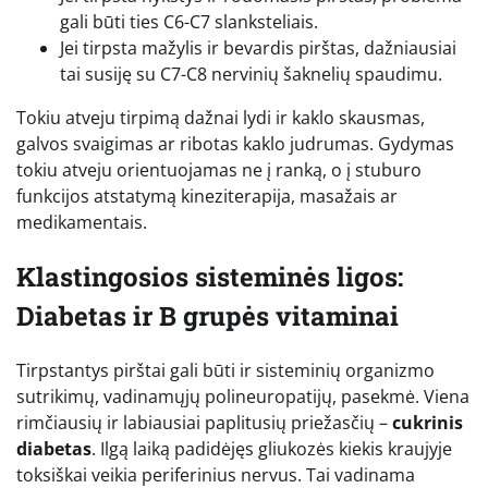
gali būti ties C6-C7 slanksteliais.
Jei tirpsta mažylis ir bevardis pirštas, dažniausiai
tai susiję su C7-C8 nervinių šaknelių spaudimu.
Tokiu atveju tirpimą dažnai lydi ir kaklo skausmas,
galvos svaigimas ar ribotas kaklo judrumas. Gydymas
tokiu atveju orientuojamas ne į ranką, o į stuburo
funkcijos atstatymą kineziterapija, masažais ar
medikamentais.
Klastingosios sisteminės ligos:
Diabetas ir B grupės vitaminai
Tirpstantys pirštai gali būti ir sisteminių organizmo
sutrikimų, vadinamųjų polineuropatijų, pasekmė. Viena
rimčiausių ir labiausiai paplitusių priežasčių –
cukrinis
diabetas
. Ilgą laiką padidėjęs gliukozės kiekis kraujyje
toksiškai veikia periferinius nervus. Tai vadinama