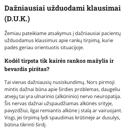
Dažniausiai užduodami klausimai
(D.U.K.)
Žemiau pateikiame atsakymus į dažniausiai pacientų
užduodamus klausimus apie rankų tirpimą, kurie
padės geriau orientuotis situacijoje.
Kodėl tirpsta tik kairės rankos mažylis ir
bevardis pirštas?
Tai vienas dažniausių nusiskundimų. Nors pirmoji
mintis dažnai būna apie širdies problemas, daugeliu
atvejų tai yra ulnarinio (alkūninio) nervo neuropatija.
Šis nervas dažnai užspaudžiamas alkūnės srityje,
pavyzdžiui, ilgai remiantis alkūne į stalą ar vairuojant.
Visgi, jei tirpimą lydi spaudimas krūtinėje ar dusulys,
būtina tikrinti širdį.