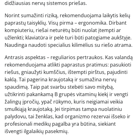
didžiausias nervų sistemos priešas.
Norint sumažinti riziką, rekomenduojama laikytis kelių
paprastų taisyklių. Visų pirma – ergonomika. Dirbant
kompiuteriu, riešai neturėtų būti nuolat įtempti ar
užlenkti; klaviatūra ir pelė turi būti patogiame aukštyje.
Naudinga naudoti specialius kilimėlius su riešo atrama.
Antrasis aspektas – reguliarios pertraukos. Kas valandą
rekomenduojama atlikti paprastus pratimus: pasukioti
riešus, gniaužyti kumščius, ištempti pirštus, pajudinti
kaklą. Tai pagerina kraujotaką ir sumažina nervų
spaudimą. Taip pat svarbu stebėti savo mitybą,
užtikrinti pakankamą B grupės vitaminų kiekį ir vengti
žalingų įpročių, ypač rūkymo, kuris neigiamai veikia
smulkiąją kraujotaką. Jei tirpimas tampa nuolatiniu
palydovu, tai ženklas, kad organizmo rezervai išseko ir
profesionali medikų pagalba yra būtina, siekiant
išvengti ilgalaikių pasekmių.