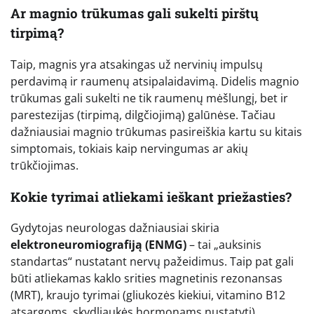
Ar magnio trūkumas gali sukelti pirštų
tirpimą?
Taip, magnis yra atsakingas už nervinių impulsų
perdavimą ir raumenų atsipalaidavimą. Didelis magnio
trūkumas gali sukelti ne tik raumenų mėšlungį, bet ir
parestezijas (tirpimą, dilgčiojimą) galūnėse. Tačiau
dažniausiai magnio trūkumas pasireiškia kartu su kitais
simptomais, tokiais kaip nervingumas ar akių
trūkčiojimas.
Kokie tyrimai atliekami ieškant priežasties?
Gydytojas neurologas dažniausiai skiria
elektroneuromiografiją (ENMG)
– tai „auksinis
standartas“ nustatant nervų pažeidimus. Taip pat gali
būti atliekamas kaklo srities magnetinis rezonansas
(MRT), kraujo tyrimai (gliukozės kiekiui, vitamino B12
atsargoms, skydliaukės hormonams nustatyti).