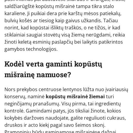
saldžiarūgštė kopūstų mišrainė tampa tikra stalo
karaliene. Ji puikiai dera prie karštų mėsos patiekalų,
bulvių košės ar tiesiog kaip gaivus užkandis. Tačiau
norint, kad kopūstai išliktų traškūs, o ne tižūs, ir kad
stiklainiai saugiai stovėtų visą žiemą nerūgdami, reikia
žinoti keletą esminių paslapčių bei laikytis patikrintos
gamybos technologijos.
Kodėl verta gaminti kopūstų
mišrainę namuose?
Nors prekybos centruose lentynos lūžta nuo įvairiausių
konservų, naminė
kopūstų mišrainė žiemai
turi
neginčijamų pranašumų. Visų pirma, tai ingredientų
kontrolė. Gamindami patys, jūs tiksliai žinote, kokios
kokybės daržoves naudojate, galite reguliuoti cukraus,
druskos ir acto kiekį pagal savo šeimos skonį.
Pramoniniu būdu gaminamose mišrainėse dažnai