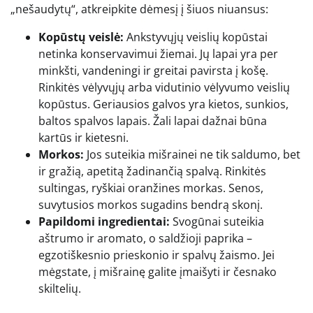
„nešaudytų“, atkreipkite dėmesį į šiuos niuansus:
Kopūstų veislė:
Ankstyvųjų veislių kopūstai
netinka konservavimui žiemai. Jų lapai yra per
minkšti, vandeningi ir greitai pavirsta į košę.
Rinkitės vėlyvųjų arba vidutinio vėlyvumo veislių
kopūstus. Geriausios galvos yra kietos, sunkios,
baltos spalvos lapais. Žali lapai dažnai būna
kartūs ir kietesni.
Morkos:
Jos suteikia mišrainei ne tik saldumo, bet
ir gražią, apetitą žadinančią spalvą. Rinkitės
sultingas, ryškiai oranžines morkas. Senos,
suvytusios morkos sugadins bendrą skonį.
Papildomi ingredientai:
Svogūnai suteikia
aštrumo ir aromato, o saldžioji paprika –
egzotiškesnio prieskonio ir spalvų žaismo. Jei
mėgstate, į mišrainę galite įmaišyti ir česnako
skiltelių.