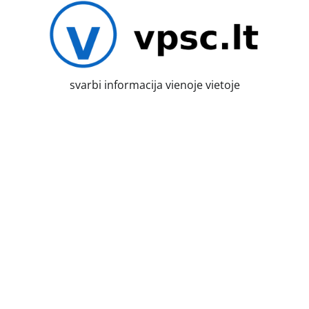
Skip
to
content
svarbi informacija vienoje vietoje