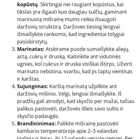
kopūstų
. Skirtingai nei raugiant kopūstus, kai
tikslas yra išgauti kuo daugiau sulčių, gaminant
marinuotą mišrainę mums reikia išsaugoti
daržovių struktūrą. Daržoves tiesiog lengvai
išmaišykite rankomis, kad ingredientai tolygiai
pasiskirstytų.
Marinatas:
Atskirame puode sumaišykite aliejų,
actą, cukrų ir druską. Kaitinkite ant vidutinės
ugnies, kol cukrus ir druska visiškai ištirps. Užvirti
marinato nebūtina, svarbu, kad jis taptų vientisas
ir karštas.
Sujungimas:
Karštą marinatą užpilkite ant
daržovių mišinio. Vėlgi, lengvai išmaišykite. Iš
pradžių gali atrodyti, kad skysčio per mažai, tačiau
palikus pastovėti, daržovės išleis savo sultis ir
skysčio padaugės.
Brandininimas:
Palikite mišrainę pastovėti
kambario temperatūroje apie 2–3 valandas
(galima ir ilgiau, iki 12 valandų vėsioje vietoje). Per