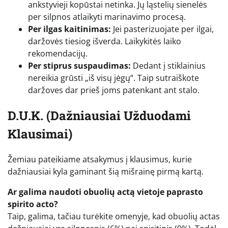
ankstyvieji kopūstai netinka. Jų ląstelių sienelės
per silpnos atlaikyti marinavimo procesą.
Per ilgas kaitinimas:
Jei pasterizuojate per ilgai,
daržovės tiesiog išverda. Laikykitės laiko
rekomendacijų.
Per stiprus suspaudimas:
Dedant į stiklainius
nereikia grūsti „iš visų jėgų“. Taip sutraiškote
daržoves dar prieš joms patenkant ant stalo.
D.U.K. (Dažniausiai Užduodami
Klausimai)
Žemiau pateikiame atsakymus į klausimus, kurie
dažniausiai kyla gaminant šią mišrainę pirmą kartą.
Ar galima naudoti obuolių actą vietoje paprasto
spirito acto?
Taip, galima, tačiau turėkite omenyje, kad obuolių actas