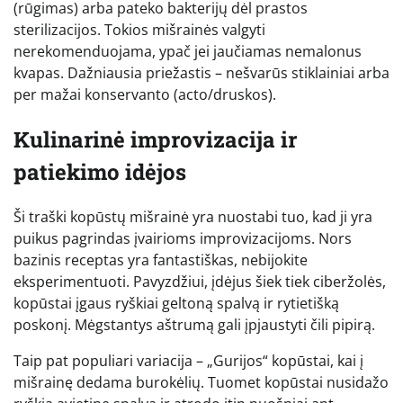
(rūgimas) arba pateko bakterijų dėl prastos
sterilizacijos. Tokios mišrainės valgyti
nerekomenduojama, ypač jei jaučiamas nemalonus
kvapas. Dažniausia priežastis – nešvarūs stiklainiai arba
per mažai konservanto (acto/druskos).
Kulinarinė improvizacija ir
patiekimo idėjos
Ši traški kopūstų mišrainė yra nuostabi tuo, kad ji yra
puikus pagrindas įvairioms improvizacijoms. Nors
bazinis receptas yra fantastiškas, nebijokite
eksperimentuoti. Pavyzdžiui, įdėjus šiek tiek ciberžolės,
kopūstai įgaus ryškiai geltoną spalvą ir rytietišką
poskonį. Mėgstantys aštrumą gali įpjaustyti čili pipirą.
Taip pat populiari variacija – „Gurijos“ kopūstai, kai į
mišrainę dedama burokėlių. Tuomet kopūstai nusidažo