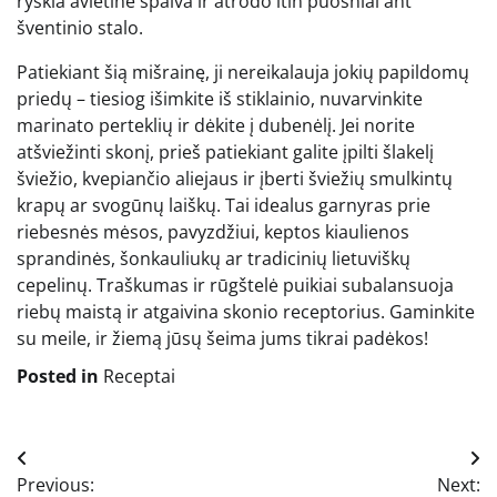
ryškia avietine spalva ir atrodo itin puošniai ant
šventinio stalo.
Patiekiant šią mišrainę, ji nereikalauja jokių papildomų
priedų – tiesiog išimkite iš stiklainio, nuvarvinkite
marinato perteklių ir dėkite į dubenėlį. Jei norite
atšviežinti skonį, prieš patiekiant galite įpilti šlakelį
šviežio, kvepiančio aliejaus ir įberti šviežių smulkintų
krapų ar svogūnų laiškų. Tai idealus garnyras prie
riebesnės mėsos, pavyzdžiui, keptos kiaulienos
sprandinės, šonkauliukų ar tradicinių lietuviškų
cepelinų. Traškumas ir rūgštelė puikiai subalansuoja
riebų maistą ir atgaivina skonio receptorius. Gaminkite
su meile, ir žiemą jūsų šeima jums tikrai padėkos!
Posted in
Receptai
Navigacija
Previous:
Next: