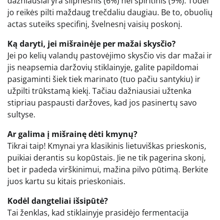
dažniausiai yra silpnesnis (6%) nei spiritinis (9%). Todėl
jo reikės pilti maždaug trečdaliu daugiau. Be to, obuolių
actas suteiks specifinį, švelnesnį vaisių poskonį.
Ką daryti, jei mišrainėje per mažai skysčio?
Jei po kelių valandų pastovėjimo skysčio vis dar mažai ir
jis neapsemia daržovių stiklainyje, galite papildomai
pasigaminti šiek tiek marinato (tuo pačiu santykiu) ir
užpilti trūkstamą kiekį. Tačiau dažniausiai užtenka
stipriau paspausti daržoves, kad jos pasinertų savo
sultyse.
Ar galima į mišrainę dėti kmynų?
Tikrai taip! Kmynai yra klasikinis lietuviškas prieskonis,
puikiai derantis su kopūstais. Jie ne tik pagerina skonį,
bet ir padeda virškinimui, mažina pilvo pūtimą. Berkite
juos kartu su kitais prieskoniais.
Kodėl dangteliai išsipūtė?
Tai ženklas, kad stiklainyje prasidėjo fermentacija