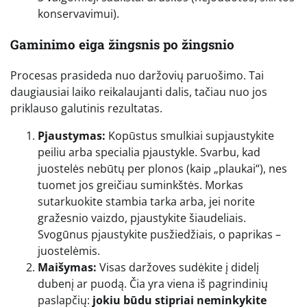
konservavimui).
Gaminimo eiga žingsnis po žingsnio
Procesas prasideda nuo daržovių paruošimo. Tai
daugiausiai laiko reikalaujanti dalis, tačiau nuo jos
priklauso galutinis rezultatas.
Pjaustymas:
Kopūstus smulkiai supjaustykite
peiliu arba specialia pjaustykle. Svarbu, kad
juostelės nebūtų per plonos (kaip „plaukai“), nes
tuomet jos greičiau suminkštės. Morkas
sutarkuokite stambia tarka arba, jei norite
gražesnio vaizdo, pjaustykite šiaudeliais.
Svogūnus pjaustykite pusžiedžiais, o paprikas –
juostelėmis.
Maišymas:
Visas daržoves sudėkite į didelį
dubenį ar puodą. Čia yra viena iš pagrindinių
paslapčių:
jokiu būdu stipriai neminkykite