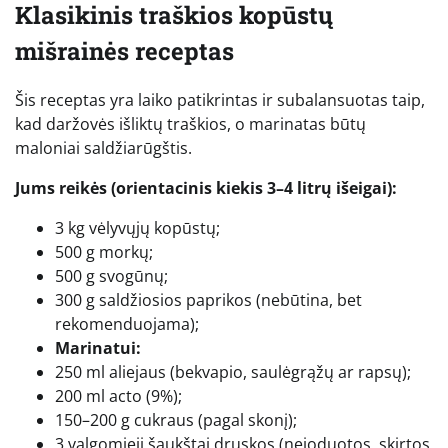
Klasikinis traškios kopūstų
mišrainės receptas
Šis receptas yra laiko patikrintas ir subalansuotas taip,
kad daržovės išliktų traškios, o marinatas būtų
maloniai saldžiarūgštis.
Jums reikės (orientacinis kiekis 3–4 litrų išeigai):
3 kg vėlyvųjų kopūstų;
500 g morkų;
500 g svogūnų;
300 g saldžiosios paprikos (nebūtina, bet
rekomenduojama);
Marinatui:
250 ml aliejaus (bekvapio, saulėgrąžų ar rapsų);
200 ml acto (9%);
150–200 g cukraus (pagal skonį);
3 valgomieji šaukštai druskos (nejoduotos, skirtos