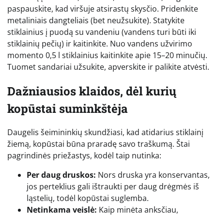
paspauskite, kad viršuje atsirastų skysčio. Pridenkite
metaliniais dangteliais (bet neužsukite). Statykite
stiklainius į puodą su vandeniu (vandens turi būti iki
stiklainių pečių) ir kaitinkite. Nuo vandens užvirimo
momento 0,5 l stiklainius kaitinkite apie 15–20 minučių.
Tuomet sandariai užsukite, apverskite ir palikite atvėsti.
Dažniausios klaidos, dėl kurių
kopūstai suminkštėja
Daugelis šeimininkių skundžiasi, kad atidarius stiklainį
žiemą, kopūstai būna praradę savo traškumą. Štai
pagrindinės priežastys, kodėl taip nutinka:
Per daug druskos:
Nors druska yra konservantas,
jos perteklius gali ištraukti per daug drėgmės iš
ląstelių, todėl kopūstai suglemba.
Netinkama veislė:
Kaip minėta anksčiau,