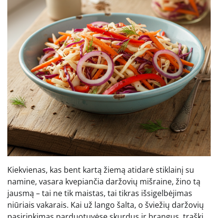
Kiekvienas, kas bent kartą žiemą atidarė stiklainį su
namine, vasara kvepiančia daržovių mišraine, žino tą
jausmą – tai ne tik maistas, tai tikras išsigelbėjimas
niūriais vakarais. Kai už lango šalta, o šviežių daržovių
pasirinkimas parduotuvėse skurdus ir brangus, traški,