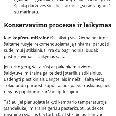
šį laiką daržovės šiek tiek sukris ir „susidraugaus“
su marinatu.
Konservavimo procesas ir laikymas
Kad
kopūstų mišrainė
išsilaikytų visą žiemą net ir ne
šaltame rūsyje, rekomenduojama ją tinkamai paruošti
sudėjimui į stiklainius. Yra du pagrindiniai būdai:
pasterizavimas ir laikymas šaltai.
Jei turite gerą, šaltą rūsį ar pakankamai vietos
šaldytuve, mišrainę galite dėti į sterilius stiklainius,
uždengti plastikiniais dangteliais ir nešti į šaltą vietą.
Tokiu būdu paruošti kopūstai bus patys traškiausi, nes
negaus papildomo karščio apdorojimo.
Tačiau, jei planuojate laikyti kambario temperatūroje
(sandėliuke), mišrainę geriau pasterizuoti. Sudėkite
mišrainę į švarius 0,5 l arba 0,7 l stiklainius, lengvai