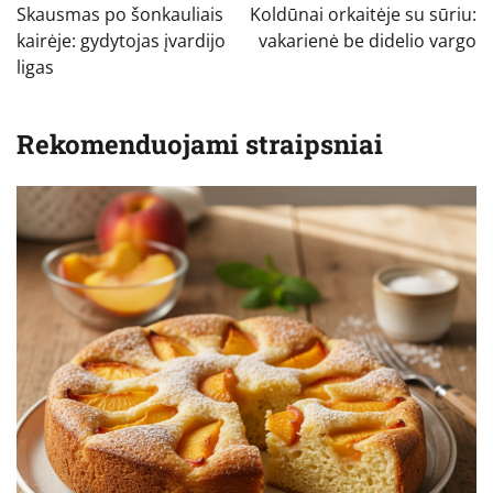
tarp
Skausmas po šonkauliais
Koldūnai orkaitėje su sūriu:
įrašų
kairėje: gydytojas įvardijo
vakarienė be didelio vargo
ligas
Rekomenduojami straipsniai