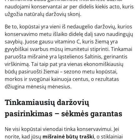
naudojami konservantai ar per didelis kiekis acto, kuris
užgožia natūralų daržovių skonį.
Be to, kopūstai yra vieni iš nedaugelio daržovių, kurios
konservavimo metu išlaiko didelę dalį savo naudingųjų
savybių. Juose gausu vitamino C, kuris žiemą yra
gyvybiškai svarbus mūsų imunitetui stiprinti. Tinkamai
paruošta mišrainė yra ląstelienos šaltinis, gerinantis
virškinimą. Tai taip pat yra vienas ekonomiškiausių
būdų pasiruošti žiemai – sezono metu kopūstai,
morkos ir svogūnai kainuoja centus, o rezultatas
džiugina mėnesių mėnesius.
Tinkamiausių daržovių
pasirinkimas – sėkmės garantas
Ne visi kopūstai vienodai tinka konservavimui. Jei
norite, kad jūsų
mišrainė būtų traški
, o stiklainiai