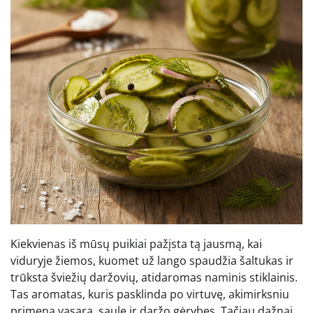
Kiekvienas iš mūsų puikiai pažįsta tą jausmą, kai
viduryje žiemos, kuomet už lango spaudžia šaltukas ir
trūksta šviežių daržovių, atidaromas naminis stiklainis.
Tas aromatas, kuris pasklinda po virtuvę, akimirksniu
primena vasarą, saulę ir daržo gėrybes. Tačiau dažnai