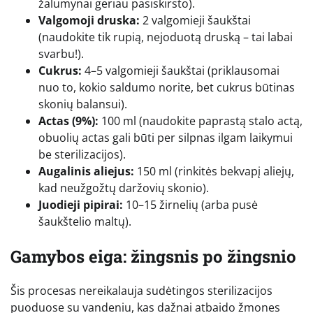
žalumynai geriau pasiskirsto).
Valgomoji druska:
2 valgomieji šaukštai
(naudokite tik rupią, nejoduotą druską – tai labai
svarbu!).
Cukrus:
4–5 valgomieji šaukštai (priklausomai
nuo to, kokio saldumo norite, bet cukrus būtinas
skonių balansui).
Actas (9%):
100 ml (naudokite paprastą stalo actą,
obuolių actas gali būti per silpnas ilgam laikymui
be sterilizacijos).
Augalinis aliejus:
150 ml (rinkitės bekvapį aliejų,
kad neužgožtų daržovių skonio).
Juodieji pipirai:
10–15 žirnelių (arba pusė
šaukštelio maltų).
Gamybos eiga: žingsnis po žingsnio
Šis procesas nereikalauja sudėtingos sterilizacijos
puoduose su vandeniu, kas dažnai atbaido žmones