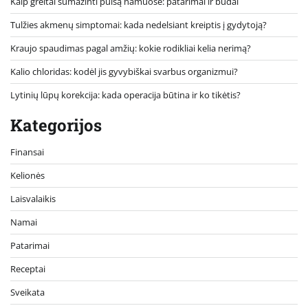
Kaip greitai sumažinti pulsą namuose: patarimai ir būdai
Tulžies akmenų simptomai: kada nedelsiant kreiptis į gydytoją?
Kraujo spaudimas pagal amžių: kokie rodikliai kelia nerimą?
Kalio chloridas: kodėl jis gyvybiškai svarbus organizmui?
Lytinių lūpų korekcija: kada operacija būtina ir ko tikėtis?
Kategorijos
Finansai
Kelionės
Laisvalaikis
Namai
Patarimai
Receptai
Sveikata