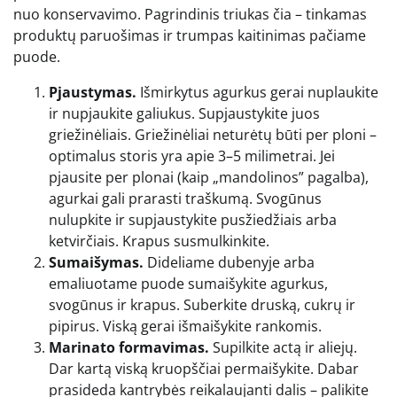
nuo konservavimo. Pagrindinis triukas čia – tinkamas
produktų paruošimas ir trumpas kaitinimas pačiame
puode.
Pjaustymas.
Išmirkytus agurkus gerai nuplaukite
ir nupjaukite galiukus. Supjaustykite juos
griežinėliais. Griežinėliai neturėtų būti per ploni –
optimalus storis yra apie 3–5 milimetrai. Jei
pjausite per plonai (kaip „mandolinos” pagalba),
agurkai gali prarasti traškumą. Svogūnus
nulupkite ir supjaustykite pusžiedžiais arba
ketvirčiais. Krapus susmulkinkite.
Sumaišymas.
Dideliame dubenyje arba
emaliuotame puode sumaišykite agurkus,
svogūnus ir krapus. Suberkite druską, cukrų ir
pipirus. Viską gerai išmaišykite rankomis.
Marinato formavimas.
Supilkite actą ir aliejų.
Dar kartą viską kruopščiai permaišykite. Dabar
prasideda kantrybės reikalaujanti dalis – palikite