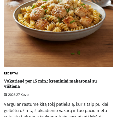
RECEPTAI
Vakarienė per 15 min.: kreminiai makaronai su
vištiena
2026 27 Kovo
Vargu ar rastume kitą tokį patiekalą, kuris taip puikiai
gelbėtų užimtą šiokiadienio vakarą ir tuo pačiu metu
suteiktų tiek daug jaukumo, kaip garuojanti lėkštė