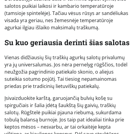
salotos puikiai laikosi ir kambario temperatūroje
(tamsioje spintelėje). Tačiau vėsus rūsys ar sandėliukas
visada yra geriau, nes žemesnėje temperatūroje
agurkai ilgiau išlaiko maksimalų traškumą.
Su kuo geriausia derinti šias salotas
Vienas didžiausių šių traškių agurkų salotų privalumų
yra jų universalumas. Jos nėra pernelyg rūgščios, todėl
neužgožia pagrindinio patiekalo skonio, o aliejus
suteikia sotumo pojūtį. Tai tiesiog nepamainomas
priedas prie tradicinių lietuviškų patiekalų.
Įsivaizduokite karštą, garuojančią bulvių košę su
spirgučiais ir šalia įdėtą šaukštą šių gaivių, traškių
salotų. Rūgštelė puikiai pjauna riebumą, sukurdama
tobulą balansą burnoje. Jos taip pat idealiai tinka prie
keptos mėsos – nesvarbu, ar tai orkaitėje kepta
vištiena, ar kiaulienos kepsnys. Dėl savo struktūros