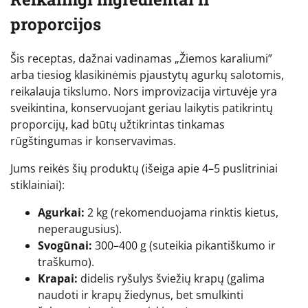
proporcijos
Šis receptas, dažnai vadinamas „Žiemos karaliumi”
arba tiesiog klasikinėmis pjaustytų agurkų salotomis,
reikalauja tikslumo. Nors improvizacija virtuvėje yra
sveikintina, konservuojant geriau laikytis patikrintų
proporcijų, kad būtų užtikrintas tinkamas
rūgštingumas ir konservavimas.
Jums reikės šių produktų (išeiga apie 4–5 puslitriniai
stiklainiai):
Agurkai:
2 kg (rekomenduojama rinktis kietus,
neperaugusius).
Svogūnai:
300–400 g (suteikia pikantiškumo ir
traškumo).
Krapai:
didelis ryšulys šviežių krapų (galima
naudoti ir krapų žiedynus, bet smulkinti