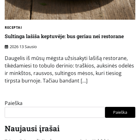
RECEPTAI
Sultinga lašiša keptuvėje: bus geriau nei restorane
2026 13 Sausio
Daugelis iš mūsų mėgsta užsisakyti lašišą restorane,
tikėdamiesi to tobulo derinio: traškios, auksinės odelės
ir minkštos, rausvos, sultingos mėsos, kuri tiesiog
tirpsta burnoje. Tačiau bandant […]
Paieška
Paieška
Naujausi įrašai