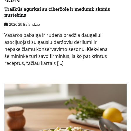
RECEPTAI
Traškūs agurkai su ciberžole ir medumi: skonis
nustebins
2026 29 Balandžio
Vasaros pabaiga ir rudens pradžia daugeliui
asocijuojasi su gausiu daržovių derliumi ir
nepakeičiamu konservavimo sezonu. Kiekviena
šeimininkė turi savo firminius, laiko patikrintus
receptus, tačiau kartais […]