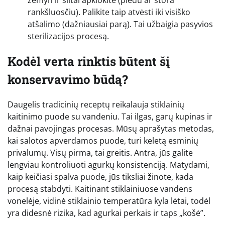
žemyn ir šiltai apklokite (pledu ar stora
rankšluosčiu). Palikite taip atvėsti iki visiško
atšalimo (dažniausiai parą). Tai užbaigia pasyvios
sterilizacijos procesą.
Kodėl verta rinktis būtent šį
konservavimo būdą?
Daugelis tradicinių receptų reikalauja stiklainių
kaitinimo puode su vandeniu. Tai ilgas, garų kupinas ir
dažnai pavojingas procesas. Mūsų aprašytas metodas,
kai salotos apverdamos puode, turi keletą esminių
privalumų. Visų pirma, tai greitis. Antra, jūs galite
lengviau kontroliuoti agurkų konsistenciją. Matydami,
kaip keičiasi spalva puode, jūs tiksliai žinote, kada
procesą stabdyti. Kaitinant stiklainiuose vandens
vonelėje, vidinė stiklainio temperatūra kyla lėtai, todėl
yra didesnė rizika, kad agurkai perkais ir taps „košė”.