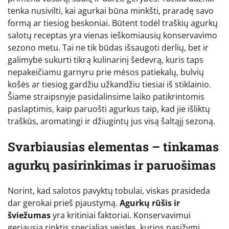
tenka nusivilti, kai agurkai būna minkšti, praradę savo
formą ar tiesiog beskoniai. Būtent todėl traškių agurkų
salotų receptas yra vienas ieškomiausių konservavimo
sezono metu. Tai ne tik būdas išsaugoti derlių, bet ir
galimybė sukurti tikrą kulinarinį šedevrą, kuris taps
nepakeičiamu garnyru prie mėsos patiekalų, bulvių
košės ar tiesiog gardžiu užkandžiu tiesiai iš stiklainio.
Šiame straipsnyje pasidalinsime laiko patikrintomis
paslaptimis, kaip paruošti agurkus taip, kad jie išliktų
traškūs, aromatingi ir džiugintų jus visą šaltąjį sezoną.
Svarbiausias elementas – tinkamas
agurkų pasirinkimas ir paruošimas
Norint, kad salotos pavyktų tobulai, viskas prasideda
dar gerokai prieš pjaustymą.
Agurkų rūšis ir
šviežumas
yra kritiniai faktoriai. Konservavimui
geriausia rinktis specialias veisles, kurios pasižymi