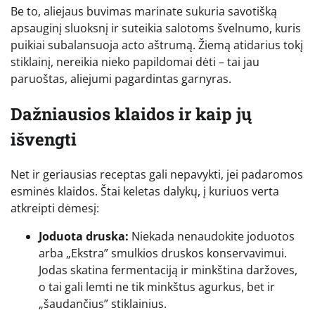
Be to, aliejaus buvimas marinate sukuria savotišką
apsauginį sluoksnį ir suteikia salotoms švelnumo, kuris
puikiai subalansuoja acto aštrumą. Žiemą atidarius tokį
stiklainį, nereikia nieko papildomai dėti – tai jau
paruoštas, aliejumi pagardintas garnyras.
Dažniausios klaidos ir kaip jų
išvengti
Net ir geriausias receptas gali nepavykti, jei padaromos
esminės klaidos. Štai keletas dalykų, į kuriuos verta
atkreipti dėmesį:
Joduota druska:
Niekada nenaudokite joduotos
arba „Ekstra” smulkios druskos konservavimui.
Jodas skatina fermentaciją ir minkština daržoves,
o tai gali lemti ne tik minkštus agurkus, bet ir
„šaudančius” stiklainius.