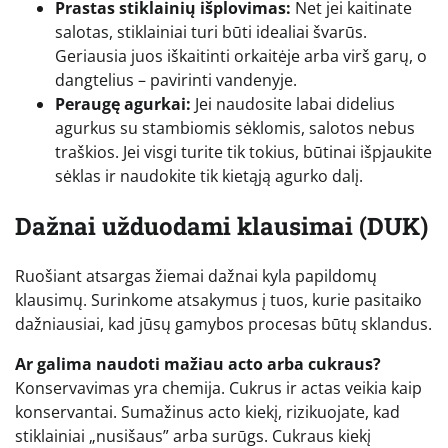
Prastas stiklainių išplovimas:
Net jei kaitinate
salotas, stiklainiai turi būti idealiai švarūs.
Geriausia juos iškaitinti orkaitėje arba virš garų, o
dangtelius – pavirinti vandenyje.
Peraugę agurkai:
Jei naudosite labai didelius
agurkus su stambiomis sėklomis, salotos nebus
traškios. Jei visgi turite tik tokius, būtinai išpjaukite
sėklas ir naudokite tik kietąją agurko dalį.
Dažnai užduodami klausimai (DUK)
Ruošiant atsargas žiemai dažnai kyla papildomų
klausimų. Surinkome atsakymus į tuos, kurie pasitaiko
dažniausiai, kad jūsų gamybos procesas būtų sklandus.
Ar galima naudoti mažiau acto arba cukraus?
Konservavimas yra chemija. Cukrus ir actas veikia kaip
konservantai. Sumažinus acto kiekį, rizikuojate, kad
stiklainiai „nusišaus” arba surūgs. Cukraus kiekį