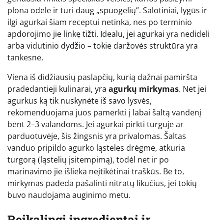
plona odele ir turi daug „spuogelių”. Salotiniai, lygūs ir
ilgi agurkai šiam receptui netinka, nes po terminio
apdorojimo jie linkę tižti. Idealu, jei agurkai yra nedideli
arba vidutinio dydžio – tokie daržovės struktūra yra
tankesnė.
Viena iš didžiausių paslapčių, kurią dažnai pamiršta
pradedantieji kulinarai, yra
agurkų mirkymas
. Net jei
agurkus ką tik nuskynėte iš savo lysvės,
rekomenduojama juos pamerkti į labai šaltą vandenį
bent 2–3 valandoms. Jei agurkai pirkti turguje ar
parduotuvėje, šis žingsnis yra privalomas. Šaltas
vanduo pripildo agurko ląsteles drėgme, atkuria
turgorą (ląstelių įsitempimą), todėl net ir po
marinavimo jie išlieka neįtikėtinai traškūs. Be to,
mirkymas padeda pašalinti nitratų likučius, jei tokių
buvo naudojama auginimo metu.
Reikalingi ingredientai ir