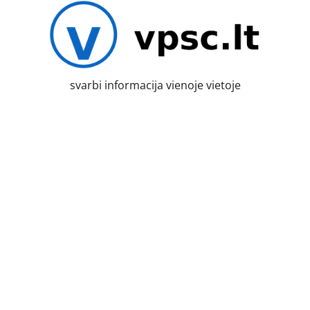
Skip
to
content
svarbi informacija vienoje vietoje