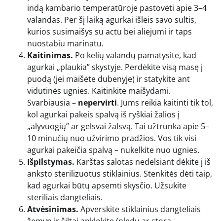
indą kambario temperatūroje pastovėti apie 3–4
valandas. Per šį laiką agurkai išleis savo sultis,
kurios susimaišys su actu bei aliejumi ir taps
nuostabiu marinatu.
Kaitinimas.
Po kelių valandų pamatysite, kad
agurkai „plaukia” skystyje. Perdėkite visą masę į
puodą (jei maišėte dubenyje) ir statykite ant
vidutinės ugnies. Kaitinkite maišydami.
Svarbiausia –
nepervirti
. Jums reikia kaitinti tik tol,
kol agurkai pakeis spalvą iš ryškiai žalios į
„alyvuogių” ar gelsvai žalsvą. Tai užtrunka apie 5–
10 minučių nuo užvirimo pradžios. Vos tik visi
agurkai pakeičia spalvą – nukelkite nuo ugnies.
Išpilstymas.
Karštas salotas nedelsiant dėkite į iš
anksto sterilizuotus stiklainius. Stenkitės dėti taip,
kad agurkai būtų apsemti skysčio. Užsukite
steriliais dangteliais.
Atvėsinimas.
Apverskite stiklainius dangteliais