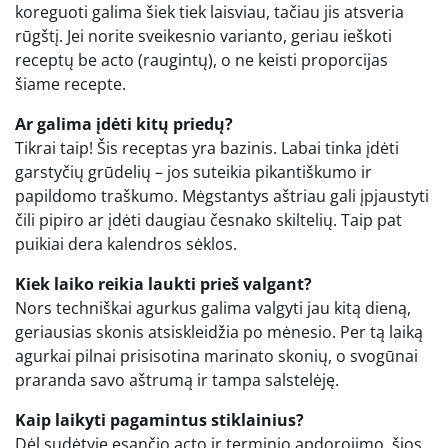
koreguoti galima šiek tiek laisviau, tačiau jis atsveria
rūgštį. Jei norite sveikesnio varianto, geriau ieškoti
receptų be acto (raugintų), o ne keisti proporcijas
šiame recepte.
Ar galima įdėti kitų priedų?
Tikrai taip! Šis receptas yra bazinis. Labai tinka įdėti
garstyčių grūdelių – jos suteikia pikantiškumo ir
papildomo traškumo. Mėgstantys aštriau gali įpjaustyti
čili pipiro ar įdėti daugiau česnako skiltelių. Taip pat
puikiai dera kalendros sėklos.
Kiek laiko reikia laukti prieš valgant?
Nors techniškai agurkus galima valgyti jau kitą dieną,
geriausias skonis atsiskleidžia po mėnesio. Per tą laiką
agurkai pilnai prisisotina marinato skonių, o svogūnai
praranda savo aštrumą ir tampa salstelėję.
Kaip laikyti pagamintus stiklainius?
Dėl sudėtyje esančio acto ir terminio apdorojimo, šios