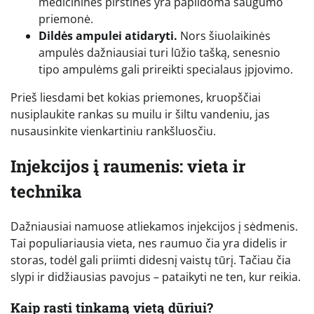
medicininės pirštinės yra papildoma saugumo
priemonė.
Dildės ampulei atidaryti.
Nors šiuolaikinės
ampulės dažniausiai turi lūžio tašką, senesnio
tipo ampulėms gali prireikti specialaus įpjovimo.
Prieš liesdami bet kokias priemones, kruopščiai
nusiplaukite rankas su muilu ir šiltu vandeniu, jas
nusausinkite vienkartiniu rankšluosčiu.
Injekcijos į raumenis: vieta ir
technika
Dažniausiai namuose atliekamos injekcijos į sėdmenis.
Tai populiariausia vieta, nes raumuo čia yra didelis ir
storas, todėl gali priimti didesnį vaistų tūrį. Tačiau čia
slypi ir didžiausias pavojus – pataikyti ne ten, kur reikia.
Kaip rasti tinkamą vietą dūriui?