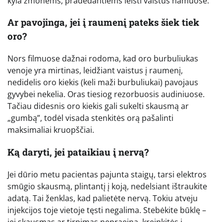
kyla žmonėms, pradedantiems leisti vaistus namuose.
Ar pavojinga, jei į raumenį pateks šiek tiek
oro?
Nors filmuose dažnai rodoma, kad oro burbuliukas
venoje yra mirtinas, leidžiant vaistus į raumenį,
nedidelis oro kiekis (keli maži burbuliukai) pavojaus
gyvybei nekelia. Oras tiesiog rezorbuosis audiniuose.
Tačiau didesnis oro kiekis gali sukelti skausmą ar
„gumbą”, todėl visada stenkitės orą pašalinti
maksimaliai kruopščiai.
Ką daryti, jei pataikiau į nervą?
Jei dūrio metu pacientas pajunta staigų, tarsi elektros
smūgio skausmą, plintantį į koją, nedelsiant ištraukite
adatą. Tai ženklas, kad palietėte nervą. Tokiu atveju
injekcijos toje vietoje tęsti negalima. Stebėkite būklę –
jei skausmas ar tirpimas nepraeina, kreipkitės į