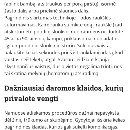
(aplink bambą, atsitraukus per porą pirštų), išorinė
žasto dalis arba priekinė šlaunies dalis.
Pagrindinis skirtumas technikoje – odos raukšlės
suformavimas. Kaire ranka suimkite odą į raukšlę (kad
atskirtumėte poodinį sluoksnį nuo raumens) ir durkite
45 arba 90 laipsnių kampu, priklausomai nuo adatos
ilgio ir poodinio sluoksnio storio. Suleidus vaistą,
palaukite kelias sekundes prieš ištraukdami adatą, kad
vaistas neištekėtų atgal. Svarbu: leidžiant kraują
skystinančius vaistus, dūrio vietos negalima trinti, nes
tai skatina mėlynių (hematomų) atsiradimą.
Dažniausiai daromos klaidos, kurių
privalote vengti
Namuose atliekamos procedūros dažnai nepavyksta
dėl žinių trūkumo ar skubėjimo. Gydytojai išskiria kelias
pagrindines klaidas, kurios gali sukelti komplikacijas.