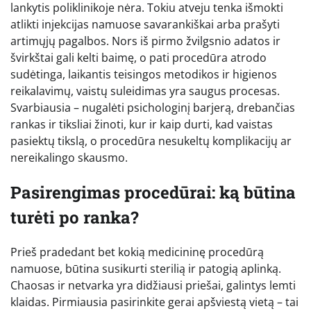
lankytis poliklinikoje nėra. Tokiu atveju tenka išmokti
atlikti injekcijas namuose savarankiškai arba prašyti
artimųjų pagalbos. Nors iš pirmo žvilgsnio adatos ir
švirkštai gali kelti baimę, o pati procedūra atrodo
sudėtinga, laikantis teisingos metodikos ir higienos
reikalavimų, vaistų suleidimas yra saugus procesas.
Svarbiausia – nugalėti psichologinį barjerą, drebančias
rankas ir tiksliai žinoti, kur ir kaip durti, kad vaistas
pasiektų tikslą, o procedūra nesukeltų komplikacijų ar
nereikalingo skausmo.
Pasirengimas procedūrai: ką būtina
turėti po ranka?
Prieš pradedant bet kokią medicininę procedūrą
namuose, būtina susikurti sterilią ir patogią aplinką.
Chaosas ir netvarka yra didžiausi priešai, galintys lemti
klaidas. Pirmiausia pasirinkite gerai apšviestą vietą – tai