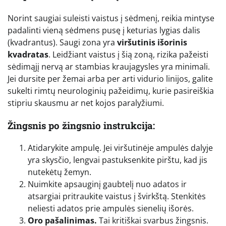
Norint saugiai suleisti vaistus į sėdmenį, reikia mintyse
padalinti vieną sėdmens pusę į keturias lygias dalis
(kvadrantus). Saugi zona yra
viršutinis išorinis
kvadratas
. Leidžiant vaistus į šią zoną, rizika pažeisti
sėdimąjį nervą ar stambias kraujagysles yra minimali.
Jei dursite per žemai arba per arti vidurio linijos, galite
sukelti rimtų neurologinių pažeidimų, kurie pasireiškia
stipriu skausmu ar net kojos paralyžiumi.
Žingsnis po žingsnio instrukcija:
Atidarykite ampulę. Jei viršutinėje ampulės dalyje
yra skysčio, lengvai pastuksenkite pirštu, kad jis
nutekėtų žemyn.
Nuimkite apsauginį gaubtelį nuo adatos ir
atsargiai pritraukite vaistus į švirkštą. Stenkitės
neliesti adatos prie ampulės sienelių išorės.
Oro pašalinimas.
Tai kritiškai svarbus žingsnis.