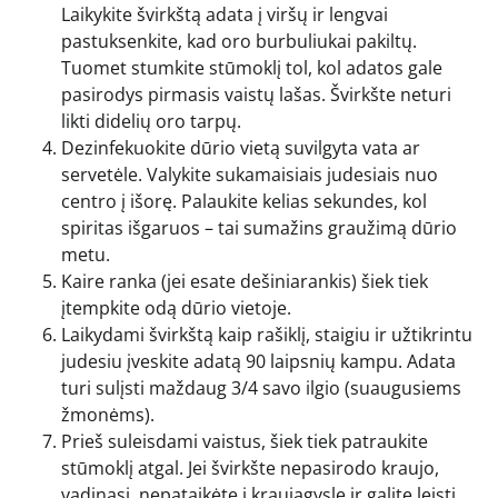
Laikykite švirkštą adata į viršų ir lengvai
pastuksenkite, kad oro burbuliukai pakiltų.
Tuomet stumkite stūmoklį tol, kol adatos gale
pasirodys pirmasis vaistų lašas. Švirkšte neturi
likti didelių oro tarpų.
Dezinfekuokite dūrio vietą suvilgyta vata ar
servetėle. Valykite sukamaisiais judesiais nuo
centro į išorę. Palaukite kelias sekundes, kol
spiritas išgaruos – tai sumažins graužimą dūrio
metu.
Kaire ranka (jei esate dešiniarankis) šiek tiek
įtempkite odą dūrio vietoje.
Laikydami švirkštą kaip rašiklį, staigiu ir užtikrintu
judesiu įveskite adatą 90 laipsnių kampu. Adata
turi sulįsti maždaug 3/4 savo ilgio (suaugusiems
žmonėms).
Prieš suleisdami vaistus, šiek tiek patraukite
stūmoklį atgal. Jei švirkšte nepasirodo kraujo,
vadinasi, nepataikėte į kraujagyslę ir galite leisti