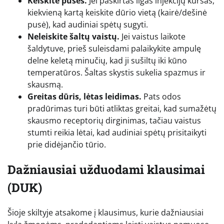
Keiskite puses.
Jei paskirtas ilgas injekcijų kursas,
kiekvieną kartą keiskite dūrio vietą (kairė/dešinė
pusė), kad audiniai spėtų sugyti.
Neleiskite šaltų vaistų.
Jei vaistus laikote
šaldytuve, prieš suleisdami palaikykite ampulę
delne keletą minučių, kad ji sušiltų iki kūno
temperatūros. Šaltas skystis sukelia spazmus ir
skausmą.
Greitas dūris, lėtas leidimas.
Pats odos
pradūrimas turi būti atliktas greitai, kad sumažėtų
skausmo receptorių dirginimas, tačiau vaistus
stumti reikia lėtai, kad audiniai spėtų prisitaikyti
prie didėjančio tūrio.
Dažniausiai užduodami klausimai
(DUK)
Šioje skiltyje atsakome į klausimus, kurie dažniausiai