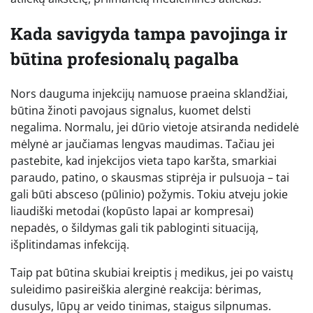
Kada savigyda tampa pavojinga ir
būtina profesionalų pagalba
Nors dauguma injekcijų namuose praeina sklandžiai,
būtina žinoti pavojaus signalus, kuomet delsti
negalima. Normalu, jei dūrio vietoje atsiranda nedidelė
mėlynė ar jaučiamas lengvas maudimas. Tačiau jei
pastebite, kad injekcijos vieta tapo karšta, smarkiai
paraudo, patino, o skausmas stiprėja ir pulsuoja – tai
gali būti absceso (pūlinio) požymis. Tokiu atveju jokie
liaudiški metodai (kopūsto lapai ar kompresai)
nepadės, o šildymas gali tik pabloginti situaciją,
išplitindamas infekciją.
Taip pat būtina skubiai kreiptis į medikus, jei po vaistų
suleidimo pasireiškia alerginė reakcija: bėrimas,
dusulys, lūpų ar veido tinimas, staigus silpnumas.