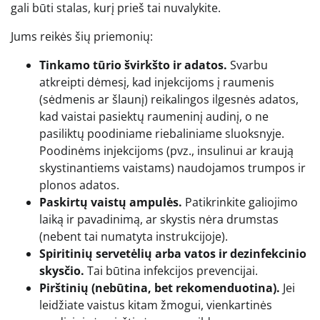
gali būti stalas, kurį prieš tai nuvalykite.
Jums reikės šių priemonių:
Tinkamo tūrio švirkšto ir adatos.
Svarbu
atkreipti dėmesį, kad injekcijoms į raumenis
(sėdmenis ar šlaunį) reikalingos ilgesnės adatos,
kad vaistai pasiektų raumeninį audinį, o ne
pasiliktų poodiniame riebaliniame sluoksnyje.
Poodinėms injekcijoms (pvz., insulinui ar kraują
skystinantiems vaistams) naudojamos trumpos ir
plonos adatos.
Paskirtų vaistų ampulės.
Patikrinkite galiojimo
laiką ir pavadinimą, ar skystis nėra drumstas
(nebent tai numatyta instrukcijoje).
Spiritinių servetėlių arba vatos ir dezinfekcinio
skysčio.
Tai būtina infekcijos prevencijai.
Pirštinių (nebūtina, bet rekomenduotina).
Jei
leidžiate vaistus kitam žmogui, vienkartinės