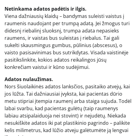
Netinkama adatos padėtis ir ilgis.
Viena dažniausių klaidų – bandymas suleisti vaistus į
raumenis naudojant per trumpą adatą. Jei žmogus turi
didesnį riebalinį sluoksnį, trumpa adata nepasieks
raumens, ir vaistas bus suleistas į riebalus. Tai gali
sukelti skausmingus gumbus, pūlinius (abscesus), o
vaisto pasisavinimas bus sutrikdytas. Visada vaistinėje
pasitikslinkite, kokios adatos reikalingos jūsų
konkrečiam vaistui ir kūno sudėjimui.
Adatos nulaužimas.
Nors šiuolaikinės adatos lanksčios, pasitaiko atvejų, kai
jos lūžta. Tai dažniausiai įvyksta, kai pacientas dūrio
metu stipriai įtempia raumenį arba staiga sujuda. Todėl
labai svarbu, kad pacientas gulėtų (taip raumenys
labiau atsipalaiduoja nei stovint) ir nejudėtų. Niekada
nesukiškite adatos iki pat plastikinio pagrindo – palikite
kelis milimetrus, kad lūžio atveju galėtumėte ją lengvai