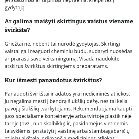
gydytoją.
Ar galima maišyti skirtingus vaistus viename
švirkšte?
Griežtai ne, nebent tai nurodė gydytojas. Skirtingi
vaistai gali reaguoti cheminiu būdu, sudaryti nuosėdas
ar prarasti savo veiksmingumą. Visada naudokite
atskirus švirkštus skirtingiems preparatams.
Kur išmesti panaudotus švirkštus?
Panaudoti švirkštai ir adatos yra medicininės atliekos.
Jų negalima mesti į bendrą šiukšlių dėžę, nes tai kelia
pavojų šiukšlių tvarkytojams. Rekomenduojama kaupti
juos specialiame konteineryje arba tvirtoje plastikinėje
taroje (pvz., nuo skalbiklų) ir, pasidomėjus vietinėmis
taisyklėmis, pristatyti į vaistinę arba stambiagabaričių
atliekų aikštelę, priimančią medicinines atliekas.