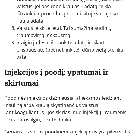
vaistus. Jei pasirodo kraujas – adatą reikia
ištraukti ir procedūrą kartoti kitoje vietoje su
nauja adata.
Vaistus leiskite lėtai. Tai sumažina audinių
traumavimą ir skausmą.
Staigiu judesiu ištraukite adatą ir iškart
prispauskite (bet netrinkite!) dūrio vietą sterilia
vata.
Injekcijos į poodį: ypatumai ir
skirtumai
Poodinės injekcijos dažniausiai atliekamos leidžiant
insuliną arba kraują skystinančius vaistus
(antikoaguliantus). Jos skiriasi nuo injekcijų į raumenis
tiek adatos ilgiu, tiek technika.
Geriausios vietos poodinėms injekcijoms yra pilvo sritis