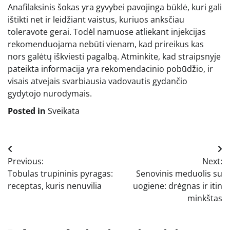
Anafilaksinis šokas yra gyvybei pavojinga būklė, kuri gali
ištikti net ir leidžiant vaistus, kuriuos anksčiau
toleravote gerai. Todėl namuose atliekant injekcijas
rekomenduojama nebūti vienam, kad prireikus kas
nors galėtų iškviesti pagalbą. Atminkite, kad straipsnyje
pateikta informacija yra rekomendacinio pobūdžio, ir
visais atvejais svarbiausia vadovautis gydančio
gydytojo nurodymais.
Posted in
Sveikata
Navigacija
Previous:
Next:
tarp
Tobulas trupininis pyragas:
Senovinis meduolis su
įrašų
receptas, kuris nenuvilia
uogiene: drėgnas ir itin
minkštas