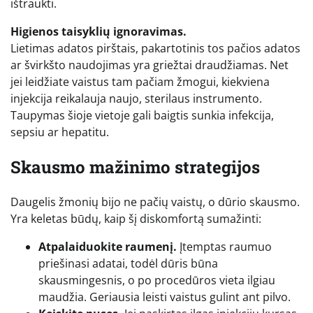
ištraukti.
Higienos taisyklių ignoravimas.
Lietimas adatos pirštais, pakartotinis tos pačios adatos
ar švirkšto naudojimas yra griežtai draudžiamas. Net
jei leidžiate vaistus tam pačiam žmogui, kiekviena
injekcija reikalauja naujo, sterilaus instrumento.
Taupymas šioje vietoje gali baigtis sunkia infekcija,
sepsiu ar hepatitu.
Skausmo mažinimo strategijos
Daugelis žmonių bijo ne pačių vaistų, o dūrio skausmo.
Yra keletas būdų, kaip šį diskomfortą sumažinti:
Atpalaiduokite raumenį.
Įtemptas raumuo
priešinasi adatai, todėl dūris būna
skausmingesnis, o po procedūros vieta ilgiau
maudžia. Geriausia leisti vaistus gulint ant pilvo.