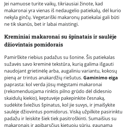
Jei namuose turite vaikų, tikriausiai žinote, kad
makaronai yra vienas iš nedaugelio patiekalų, dėl kurio
nekyla ginčų. Vegetariški makaronų patiekalai gali būti
ne tik skanūs, bet ir labai maistingi.
Kreminiai makaronai su špinatais ir saulėje
džiovintais pomidorais
Pamirškite riebius padažus su šonine. Šis patiekalas
sužavės savo kreminė tekstūra, kurią galima išgauti
naudojant grietinėlę arba, augaliniu variantu, kokosų
pieną ar trintus anakardžių riešutus.
Gaminimo eiga
paprasta: kol verda jūsų mėgstami makaronai
(rekomenduojama rinktis pilno grūdo dėl didesnio
skaidulų kiekio), keptuvėje pakepinkite česnaką,
sudėkite šviežius špinatus, kol jie suvys, ir įmaišykite
saulėje džiovintus pomidorus. Viską užpilkite pasirinktu
padažu ir leiskite šiek tiek pasitroškinti. Sumaišius su
makaronais ir apibarsčius kietuoju sūriu, gaunama