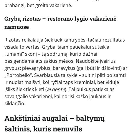
prabangi, bet greita vakarienė.
Grybų rizotas – restorano lygio vakarienė
namuose
Rizotas reikalauja šiek tiek kantrybės, tačiau rezultatas
visada to vertas. Grybai šiam patiekalui suteikia
„umami“ skonį – tą sodrumą, kurio dažnai
pasigendama atsisakius mėsos. Naudokite įvairius
grybus: pievagrybius, baravykus (gali būti ir džiovinti) ar
„Portobello“. Svarbiausia taisyklė – sultinį pilti po samtį
ir nuolat maišyti, kol ryžiai taps kreminiai, bet viduje
išliks šiek tiek kieti (
al dente
). Tai puikus patiekalas
savaitgalio vakarienei, kai norisi kažko jaukaus ir
šildančio.
Ankštiniai augalai – baltymų
šaltinis, kuris nenuvils