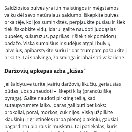
Saldžiosios bulvės yra itin maistingos ir mėgstamos
vaikų dėl savo natūralaus saldumo. Iškepkite bulves
orkaitėje, kol jos suminkštės, perpjaukite pusiau ir šiek
tiek išskobkite vidų. Įdarui galite naudoti juodąsias
pupeles, kukurūzus, paprikas ir šiek tiek pomidorų
padažo. Viską sumaišius ir sudėjus atgal į bulvių
laivelius, apibarstykite sūriu ir dar trumpam pašaukite į
orkaitę. Tai spalvinga, žaisminga ir labai soti vakarienė.
Daržovių apkepas arba „kišas“
Jei šaldytuve turite įvairių daržovių likučių, geriausias
būdas juos sunaudoti – iškepti kišą (prancūzišką
pyragą). Galite naudoti pirktinę tešlą, kad
sutaupytumėte laiko. Įdaras gali būti bet koks:
brokoliai, porai, morkos, cukinijos. Viską užpilkite
kiaušinių ir grietinėlės (arba pieno) plakiniu, gausiai
pagardintu pipirais ir muskatu. Tai patiekalas, kuris