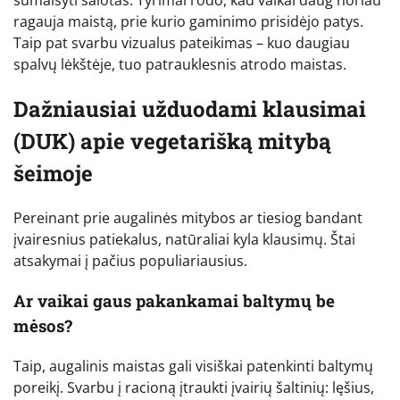
sumaišyti salotas. Tyrimai rodo, kad vaikai daug noriau
ragauja maistą, prie kurio gaminimo prisidėjo patys.
Taip pat svarbu vizualus pateikimas – kuo daugiau
spalvų lėkštėje, tuo patrauklesnis atrodo maistas.
Dažniausiai užduodami klausimai
(DUK) apie vegetarišką mitybą
šeimoje
Pereinant prie augalinės mitybos ar tiesiog bandant
įvairesnius patiekalus, natūraliai kyla klausimų. Štai
atsakymai į pačius populiariausius.
Ar vaikai gaus pakankamai baltymų be
mėsos?
Taip, augalinis maistas gali visiškai patenkinti baltymų
poreikį. Svarbu į racioną įtraukti įvairių šaltinių: lęšius,