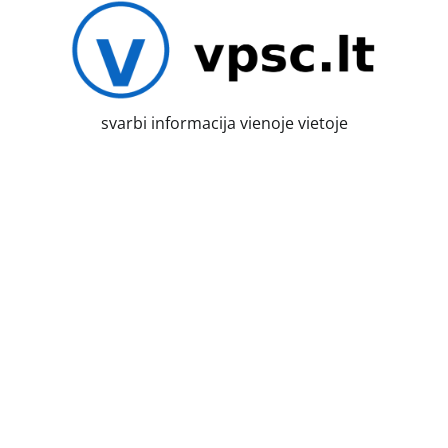
Skip
to
content
svarbi informacija vienoje vietoje