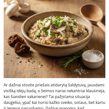
Ar dažnai stovite priešais atidarytą šaldytuvą, jausdami
visišką idėjų badą, o šeimos nariai nekantriai klausinėja,
kas šiandien vakarienei? Tai pažįstama situacija
daugeliui, ypač kai norisi kažko sveiko, sotaus, bet kartu
ir lengvai paruošiamo. Dažnai manoma, kad