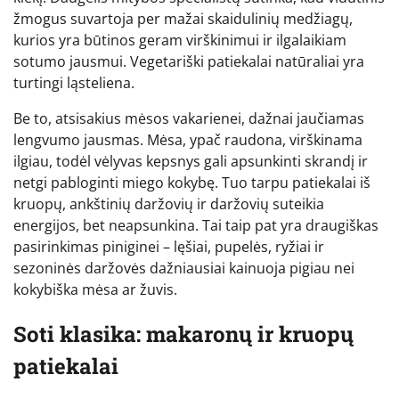
žmogus suvartoja per mažai skaidulinių medžiagų,
kurios yra būtinos geram virškinimui ir ilgalaikiam
sotumo jausmui. Vegetariški patiekalai natūraliai yra
turtingi ląsteliena.
Be to, atsisakius mėsos vakarienei, dažnai jaučiamas
lengvumo jausmas. Mėsa, ypač raudona, virškinama
ilgiau, todėl vėlyvas kepsnys gali apsunkinti skrandį ir
netgi pabloginti miego kokybę. Tuo tarpu patiekalai iš
kruopų, ankštinių daržovių ir daržovių suteikia
energijos, bet neapsunkina. Tai taip pat yra draugiškas
pasirinkimas piniginei – lęšiai, pupelės, ryžiai ir
sezoninės daržovės dažniausiai kainuoja pigiau nei
kokybiška mėsa ar žuvis.
Soti klasika: makaronų ir kruopų
patiekalai