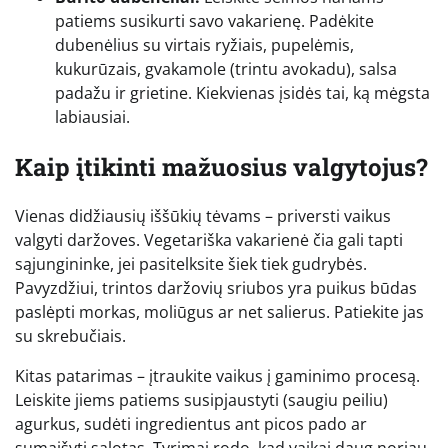
patiems susikurti savo vakarienę. Padėkite
dubenėlius su virtais ryžiais, pupelėmis,
kukurūzais, gvakamole (trintu avokadu), salsa
padažu ir grietine. Kiekvienas įsidės tai, ką mėgsta
labiausiai.
Kaip įtikinti mažuosius valgytojus?
Vienas didžiausių iššūkių tėvams – priversti vaikus
valgyti daržoves. Vegetariška vakarienė čia gali tapti
sąjungininke, jei pasitelksite šiek tiek gudrybės.
Pavyzdžiui, trintos daržovių sriubos yra puikus būdas
paslėpti morkas, moliūgus ar net salierus. Patiekite jas
su skrebučiais.
Kitas patarimas – įtraukite vaikus į gaminimo procesą.
Leiskite jiems patiems susipjaustyti (saugiu peiliu)
agurkus, sudėti ingredientus ant picos pado ar