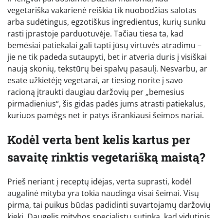
vegetariška vakarienė reiškia tik nuobodžias salotas
arba sudėtingus, egzotiškus ingredientus, kurių sunku
rasti įprastoje parduotuvėje. Tačiau tiesa ta, kad
bemėsiai patiekalai gali tapti jūsų virtuvės atradimu –
jie ne tik padeda sutaupyti, bet ir atveria duris į visiškai
naują skonių, tekstūrų bei spalvų pasaulį. Nesvarbu, ar
esate užkietėję vegetarai, ar tiesiog norite į savo
racioną įtraukti daugiau daržovių per „bemesius
pirmadienius“, šis gidas padės jums atrasti patiekalus,
kuriuos pamėgs net ir patys išrankiausi šeimos nariai.
Kodėl verta bent kelis kartus per
savaitę rinktis vegetarišką maistą?
Prieš neriant į receptų idėjas, verta suprasti, kodėl
augalinė mityba yra tokia naudinga visai šeimai. Visų
pirma, tai puikus būdas padidinti suvartojamų daržovių
kiekį. Daugelis mitybos specialistų sutinka, kad vidutinis