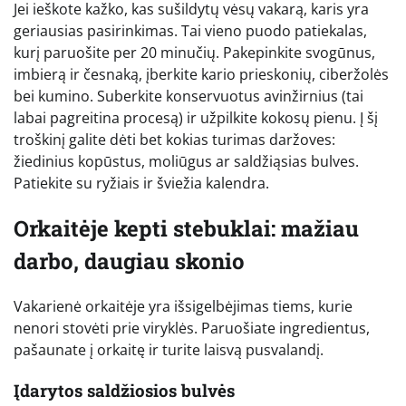
Jei ieškote kažko, kas sušildytų vėsų vakarą, karis yra
geriausias pasirinkimas. Tai vieno puodo patiekalas,
kurį paruošite per 20 minučių. Pakepinkite svogūnus,
imbierą ir česnaką, įberkite kario prieskonių, ciberžolės
bei kumino. Suberkite konservuotus avinžirnius (tai
labai pagreitina procesą) ir užpilkite kokosų pienu. Į šį
troškinį galite dėti bet kokias turimas daržoves:
žiedinius kopūstus, moliūgus ar saldžiąsias bulves.
Patiekite su ryžiais ir šviežia kalendra.
Orkaitėje kepti stebuklai: mažiau
darbo, daugiau skonio
Vakarienė orkaitėje yra išsigelbėjimas tiems, kurie
nenori stovėti prie viryklės. Paruošiate ingredientus,
pašaunate į orkaitę ir turite laisvą pusvalandį.
Įdarytos saldžiosios bulvės