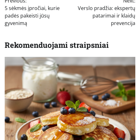
Previous:
Next:
tarp
5 sėkmės įpročiai, kurie
Verslo pradžia: ekspertų
įrašų
padės pakeisti jūsų
patarimai ir klaidų
gyvenimą
prevencija
Rekomenduojami straipsniai