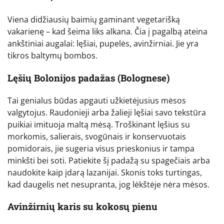
Viena didžiausių baimių gaminant vegetarišką
vakarienę – kad šeima liks alkana. Čia į pagalbą ateina
ankštiniai augalai: lęšiai, pupelės, avinžirniai. Jie yra
tikros baltymų bombos.
Lęšių Bolonijos padažas (Bolognese)
Tai genialus būdas apgauti užkietėjusius mėsos
valgytojus. Raudonieji arba žalieji lęšiai savo tekstūra
puikiai imituoja maltą mėsą. Troškinant lęšius su
morkomis, salierais, svogūnais ir konservuotais
pomidorais, jie sugeria visus prieskonius ir tampa
minkšti bei soti. Patiekite šį padažą su spagečiais arba
naudokite kaip įdarą lazanijai. Skonis toks turtingas,
kad daugelis net nesupranta, jog lėkštėje nėra mėsos.
Avinžirnių karis su kokosų pienu