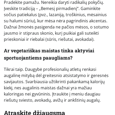
Pradėkite pamažu. Nereikia daryti radikalių pokyčių.
Įveskite tradiciją – „Bemesį pirmadienį“. Gaminkite
sočius patiekalus (pvz., lazaniją, troškinius, mėsainius
su halumi sūriu), kur mėsa nėra pagrindinis akcentas.
Dažnai žmonės pasigenda ne pačios mėsos, o sotumo
jausmo ir stipraus skonio, kurį puikiai gali suteikti
prieskoniai ir riebalai (sūris, riešutai, avokadai).
Ar vegetariškas maistas tinka aktyviai
sportuojantiems paaugliams?
Tikrai taip. Daugybė profesionalių atletų renkasi
augalinę mitybą dėl greitesnio atsistatymo ir geresnės
savijautos. Svarbiausia užtikrinti pakankamą kalorijų
kiekį, nes augalinis maistas dažnai yra mažiau
kaloringas nei gyvūninis. Įtraukite į meniu daugiau
riešutų sviesto, avokadų, avižų ir ankštinių augalų.
Atraskite džiaugsmą