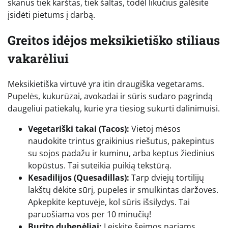
skanus tiek karštas, tiek šaltas, todėl likučius galėsite
įsidėti pietums į darbą.
Greitos idėjos meksikietiško stiliaus
vakarėliui
Meksikietiška virtuvė yra itin draugiška vegetarams.
Pupelės, kukurūzai, avokadai ir sūris sudaro pagrindą
daugeliui patiekalų, kurie yra tiesiog sukurti dalinimuisi.
Vegetariški takai (Tacos):
Vietoj mėsos
naudokite trintus graikinius riešutus, pakepintus
su sojos padažu ir kuminu, arba keptus žiedinius
kopūstus. Tai suteikia puikią tekstūrą.
Kesadilijos (Quesadillas):
Tarp dviejų tortilijų
lakštų dėkite sūrį, pupeles ir smulkintas daržoves.
Apkepkite keptuvėje, kol sūris išsilydys. Tai
paruošiama vos per 10 minučių!
Burito dubenėliai:
Leiskite šeimos nariams