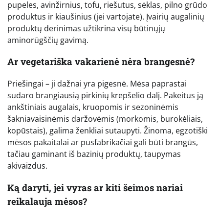
pupeles, avinžirnius, tofu, riešutus, sėklas, pilno grūdo
produktus ir kiaušinius (jei vartojate). Įvairių augalinių
produktų derinimas užtikrina visų būtinųjų
aminorūgščių gavimą.
Ar vegetariška vakarienė nėra brangesnė?
Priešingai – ji dažnai yra pigesnė. Mėsa paprastai
sudaro brangiausią pirkinių krepšelio dalį. Pakeitus ją
ankštiniais augalais, kruopomis ir sezoninėmis
šakniavaisinėmis daržovėmis (morkomis, burokėliais,
kopūstais), galima ženkliai sutaupyti. Žinoma, egzotiški
mėsos pakaitalai ar pusfabrikačiai gali būti brangūs,
tačiau gaminant iš bazinių produktų, taupymas
akivaizdus.
Ką daryti, jei vyras ar kiti šeimos nariai
reikalauja mėsos?