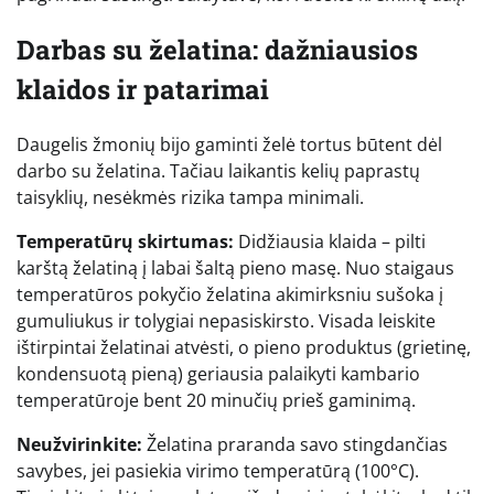
Darbas su želatina: dažniausios
klaidos ir patarimai
Daugelis žmonių bijo gaminti želė tortus būtent dėl
darbo su želatina. Tačiau laikantis kelių paprastų
taisyklių, nesėkmės rizika tampa minimali.
Temperatūrų skirtumas:
Didžiausia klaida – pilti
karštą želatiną į labai šaltą pieno masę. Nuo staigaus
temperatūros pokyčio želatina akimirksniu sušoka į
gumuliukus ir tolygiai nepasiskirsto. Visada leiskite
ištirpintai želatinai atvėsti, o pieno produktus (grietinę,
kondensuotą pieną) geriausia palaikyti kambario
temperatūroje bent 20 minučių prieš gaminimą.
Neužvirinkite:
Želatina praranda savo stingdančias
savybes, jei pasiekia virimo temperatūrą (100°C).