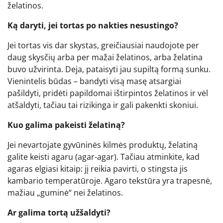
želatinos.
Ką daryti, jei tortas po nakties nesustingo?
Jei tortas vis dar skystas, greičiausiai naudojote per
daug skysčių arba per mažai želatinos, arba želatina
buvo užvirinta. Deja, pataisyti jau supiltą formą sunku.
Vienintelis būdas – bandyti visą masę atsargiai
pašildyti, pridėti papildomai ištirpintos želatinos ir vėl
atšaldyti, tačiau tai rizikinga ir gali pakenkti skoniui.
Kuo galima pakeisti želatiną?
Jei nevartojate gyvūninės kilmės produktų, želatiną
galite keisti agaru (agar-agar). Tačiau atminkite, kad
agaras elgiasi kitaip: jį reikia pavirti, o stingsta jis
kambario temperatūroje. Agaro tekstūra yra trapesnė,
mažiau „guminė“ nei želatinos.
Ar galima tortą užšaldyti?