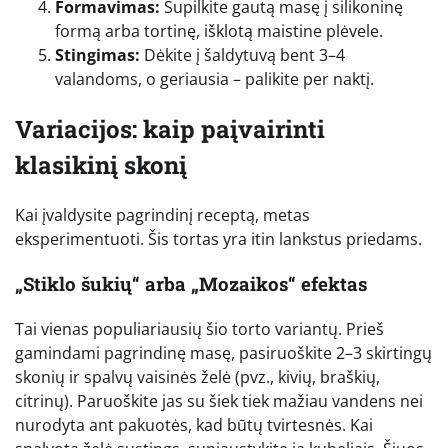
Formavimas:
Supilkite gautą masę į silikoninę
formą arba tortinę, išklotą maistine plėvele.
Stingimas:
Dėkite į šaldytuvą bent 3–4
valandoms, o geriausia – palikite per naktį.
Variacijos: kaip paįvairinti
klasikinį skonį
Kai įvaldysite pagrindinį receptą, metas
eksperimentuoti. Šis tortas yra itin lankstus priedams.
„Stiklo šukių“ arba „Mozaikos“ efektas
Tai vienas populiariausių šio torto variantų. Prieš
gamindami pagrindinę masę, pasiruoškite 2–3 skirtingų
skonių ir spalvų vaisinės želė (pvz., kivių, braškių,
citrinų). Paruoškite jas su šiek tiek mažiau vandens nei
nurodyta ant pakuotės, kad būtų tvirtesnės. Kai