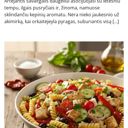
Artėjantis savaitgalis daugeliui asocijuojasi su lėtesniu
tempu, ilgais pusryčiais ir, žinoma, namuose
sklindančiu kepinių aromatu. Nėra nieko jaukesnio už
akimirką, kai orkaitėjeyla pyragas, suburiantis visą […]