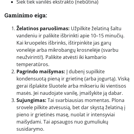
Šiek tiek vanilės ekstrakto (nebūtina)
Gaminimo eiga:
Želatinos paruošimas:
Užpilkite želatiną šaltu
vandeniu ir palikite išbrinkti apie 10–15 minučių.
Kai kruopelės išbrinks, ištirpinkite jas garų
vonelėje arba mikrobangų krosnelėje (svarbu
neužvirinti!). Palikite atvėsti iki kambario
temperatūros.
Pagrindo maišymas:
Į dubenį supilkite
kondensuotą pieną ir grietinę (arba jogurtą). Viską
gerai išplakite šluotele arba mikseriu iki vientisos
masės. Jei naudojate vanilę, įmaišykite ją dabar.
Sujungimas:
Tai svarbiausias momentas. Plona
srovele pilkite atvėsusią, bet dar skystą želatiną į
pieno ir grietinės masę, nuolat ir intensyviai
maišydami. Tai apsaugos nuo gumuliukų
susidarymo.