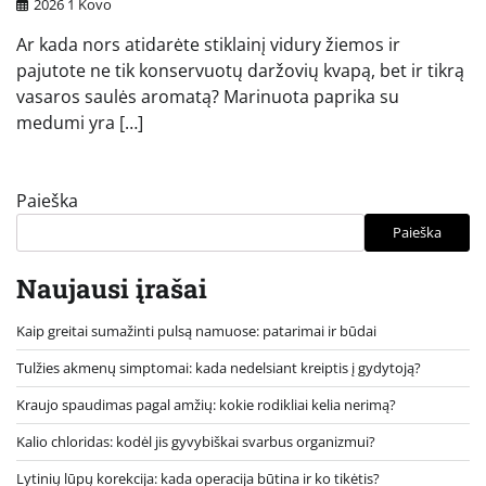
2026 1 Kovo
Ar kada nors atidarėte stiklainį vidury žiemos ir
pajutote ne tik konservuotų daržovių kvapą, bet ir tikrą
vasaros saulės aromatą? Marinuota paprika su
medumi yra […]
Paieška
Paieška
Naujausi įrašai
Kaip greitai sumažinti pulsą namuose: patarimai ir būdai
Tulžies akmenų simptomai: kada nedelsiant kreiptis į gydytoją?
Kraujo spaudimas pagal amžių: kokie rodikliai kelia nerimą?
Kalio chloridas: kodėl jis gyvybiškai svarbus organizmui?
Lytinių lūpų korekcija: kada operacija būtina ir ko tikėtis?