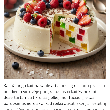
Kai už lango kaitina saulė arba tiesiog nesinori praleisti
pusdienio virtuvėje prie įkaitusios orkaitės, nekepti
desertai tampa tikru išsigelbėjimu. Tačiau greitas
paruošimas nereiškia, kad reikia aukoti skonį ar estetinį
vaizdą. Vienas iš universaliausių, vaikystę primenančių