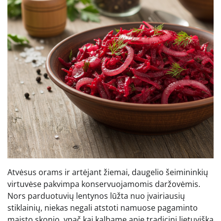
Atvėsus orams ir artėjant žiemai, daugelio šeimininkių
virtuvėse pakvimpa konservuojamomis daržovėmis.
Nors parduotuvių lentynos lūžta nuo įvairiausių
stiklainių, niekas negali atstoti namuose pagaminto
maisto skonio, ypač kai kalbame apie tradicinį lietuvišką