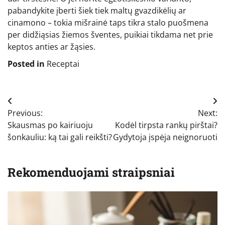
pabandykite įberti šiek tiek maltų gvazdikėlių ar
cinamono – tokia mišrainė taps tikra stalo puošmena
per didžiąsias žiemos šventes, puikiai tikdama net prie
keptos anties ar žąsies.
Posted in
Receptai
Navigacija
Previous:
Next:
tarp
Skausmas po kairiuoju
Kodėl tirpsta rankų pirštai?
įrašų
šonkauliu: ką tai gali reikšti?
Gydytoja įspėja neignoruoti
Rekomenduojami straipsniai