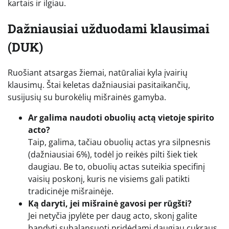
kartais ir ilgiau.
Dažniausiai užduodami klausimai
(DUK)
Ruošiant atsargas žiemai, natūraliai kyla įvairių
klausimų. Štai keletas dažniausiai pasitaikančių,
susijusių su burokėlių mišrainės gamyba.
Ar galima naudoti obuolių actą vietoje spirito
acto?
Taip, galima, tačiau obuolių actas yra silpnesnis
(dažniausiai 6%), todėl jo reikės pilti šiek tiek
daugiau. Be to, obuolių actas suteikia specifinį
vaisių poskonį, kuris ne visiems gali patikti
tradicinėje mišrainėje.
Ką daryti, jei mišrainė gavosi per rūgšti?
Jei netyčia įpylėte per daug acto, skonį galite
bandyti subalansuoti pridėdami daugiau cukraus