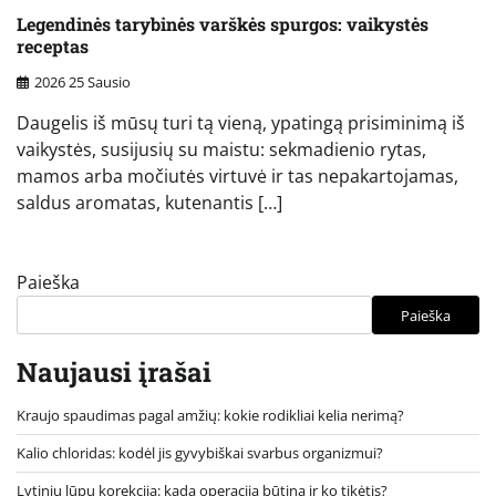
Legendinės tarybinės varškės spurgos: vaikystės
receptas
2026 25 Sausio
Daugelis iš mūsų turi tą vieną, ypatingą prisiminimą iš
vaikystės, susijusių su maistu: sekmadienio rytas,
mamos arba močiutės virtuvė ir tas nepakartojamas,
saldus aromatas, kutenantis […]
Paieška
Paieška
Naujausi įrašai
Kraujo spaudimas pagal amžių: kokie rodikliai kelia nerimą?
Kalio chloridas: kodėl jis gyvybiškai svarbus organizmui?
Lytinių lūpų korekcija: kada operacija būtina ir ko tikėtis?