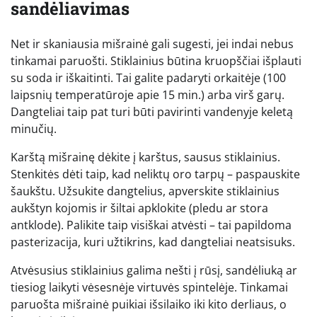
sandėliavimas
Net ir skaniausia mišrainė gali sugesti, jei indai nebus
tinkamai paruošti. Stiklainius būtina kruopščiai išplauti
su soda ir iškaitinti. Tai galite padaryti orkaitėje (100
laipsnių temperatūroje apie 15 min.) arba virš garų.
Dangteliai taip pat turi būti pavirinti vandenyje keletą
minučių.
Karštą mišrainę dėkite į karštus, sausus stiklainius.
Stenkitės dėti taip, kad neliktų oro tarpų – paspauskite
šaukštu. Užsukite dangtelius, apverskite stiklainius
aukštyn kojomis ir šiltai apklokite (pledu ar stora
antklode). Palikite taip visiškai atvėsti – tai papildoma
pasterizacija, kuri užtikrins, kad dangteliai neatsisuks.
Atvėsusius stiklainius galima nešti į rūsį, sandėliuką ar
tiesiog laikyti vėsesnėje virtuvės spintelėje. Tinkamai
paruošta mišrainė puikiai išsilaiko iki kito derliaus, o