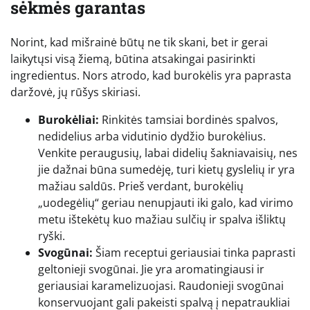
sėkmės garantas
Norint, kad mišrainė būtų ne tik skani, bet ir gerai
laikytųsi visą žiemą, būtina atsakingai pasirinkti
ingredientus. Nors atrodo, kad burokėlis yra paprasta
daržovė, jų rūšys skiriasi.
Burokėliai:
Rinkitės tamsiai bordinės spalvos,
nedidelius arba vidutinio dydžio burokėlius.
Venkite peraugusių, labai didelių šakniavaisių, nes
jie dažnai būna sumedėję, turi kietų gyslelių ir yra
mažiau saldūs. Prieš verdant, burokėlių
„uodegėlių“ geriau nenupjauti iki galo, kad virimo
metu ištekėtų kuo mažiau sulčių ir spalva išliktų
ryški.
Svogūnai:
Šiam receptui geriausiai tinka paprasti
geltonieji svogūnai. Jie yra aromatingiausi ir
geriausiai karamelizuojasi. Raudonieji svogūnai
konservuojant gali pakeisti spalvą į nepatraukliai