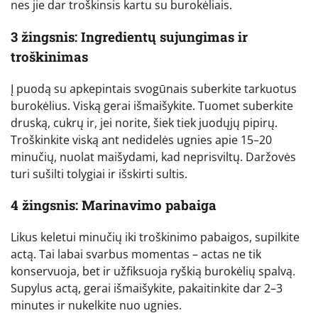
nes jie dar troškinsis kartu su burokėliais.
3 žingsnis: Ingredientų sujungimas ir
troškinimas
Į puodą su apkepintais svogūnais suberkite tarkuotus
burokėlius. Viską gerai išmaišykite. Tuomet suberkite
druską, cukrų ir, jei norite, šiek tiek juodųjų pipirų.
Troškinkite viską ant nedidelės ugnies apie 15–20
minučių, nuolat maišydami, kad neprisviltų. Daržovės
turi sušilti tolygiai ir išskirti sultis.
4 žingsnis: Marinavimo pabaiga
Likus keletui minučių iki troškinimo pabaigos, supilkite
actą. Tai labai svarbus momentas – actas ne tik
konservuoja, bet ir užfiksuoja ryškią burokėlių spalvą.
Supylus actą, gerai išmaišykite, pakaitinkite dar 2–3
minutes ir nukelkite nuo ugnies.