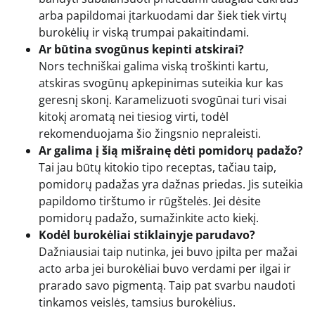
arba papildomai įtarkuodami dar šiek tiek virtų
burokėlių ir viską trumpai pakaitindami.
Ar būtina svogūnus kepinti atskirai?
Nors techniškai galima viską troškinti kartu,
atskiras svogūnų apkepinimas suteikia kur kas
geresnį skonį. Karamelizuoti svogūnai turi visai
kitokį aromatą nei tiesiog virti, todėl
rekomenduojama šio žingsnio nepraleisti.
Ar galima į šią mišrainę dėti pomidorų padažo?
Tai jau būtų kitokio tipo receptas, tačiau taip,
pomidorų padažas yra dažnas priedas. Jis suteikia
papildomo tirštumo ir rūgštelės. Jei dėsite
pomidorų padažo, sumažinkite acto kiekį.
Kodėl burokėliai stiklainyje parudavo?
Dažniausiai taip nutinka, jei buvo įpilta per mažai
acto arba jei burokėliai buvo verdami per ilgai ir
prarado savo pigmentą. Taip pat svarbu naudoti
tinkamos veislės, tamsius burokėlius.