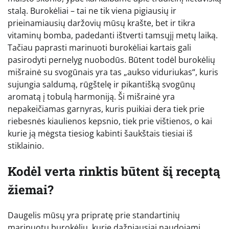
stalą. Burokėliai – tai ne tik viena pigiausių ir
prieinamiausių daržovių mūsų krašte, bet ir tikra
vitaminų bomba, padedanti ištverti tamsųjį metų laiką.
Tačiau paprasti marinuoti burokėliai kartais gali
pasirodyti pernelyg nuobodūs. Būtent todėl burokėlių
mišrainė su svogūnais yra tas „aukso viduriukas“, kuris
sujungia saldumą, rūgštelę ir pikantišką svogūnų
aromatą į tobulą harmoniją. Ši mišrainė yra
nepakeičiamas garnyras, kuris puikiai dera tiek prie
riebesnės kiaulienos kepsnio, tiek prie vištienos, o kai
kurie ją mėgsta tiesiog kabinti šaukštais tiesiai iš
stiklainio.
Kodėl verta rinktis būtent šį receptą
žiemai?
Daugelis mūsų yra pripratę prie standartinių
marinuotų burokėlių, kurie dažniausiai naudojami