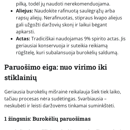
pilką, todėl jų naudoti nerekomenduojama.
Aliejus:
Naudokite rafinuotą saulėgrąžų arba
rapsų aliejų. Nerafinuotas, stipraus kvapo aliejus
gali užgožti daržovių skonį ir laikui bėgant
apkarsti.
Actas:
Tradiciškai naudojamas 9% spirito actas. Jis
geriausiai konservuoja ir suteikia reikiamą
rūgštelę, kuri subalansuoja burokėlių saldumą.
Paruošimo eiga: nuo virimo iki
stiklainių
Geriausia burokėlių mišrainė reikalauja šiek tiek laiko,
tačiau procesas nėra sudėtingas. Svarbiausia –
neskubėti ir leisti daržovėms tinkamai suminkštėti.
1 žingsnis: Burokėlių paruošimas