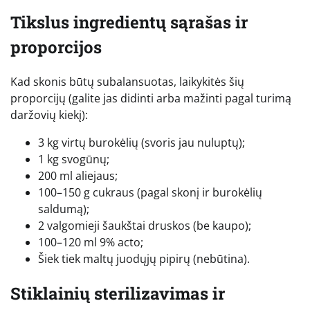
Tikslus ingredientų sąrašas ir
proporcijos
Kad skonis būtų subalansuotas, laikykitės šių
proporcijų (galite jas didinti arba mažinti pagal turimą
daržovių kiekį):
3 kg virtų burokėlių (svoris jau nuluptų);
1 kg svogūnų;
200 ml aliejaus;
100–150 g cukraus (pagal skonį ir burokėlių
saldumą);
2 valgomieji šaukštai druskos (be kaupo);
100–120 ml 9% acto;
Šiek tiek maltų juodųjų pipirų (nebūtina).
Stiklainių sterilizavimas ir