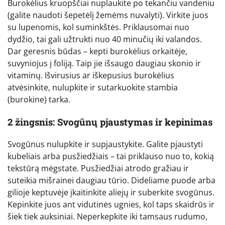
Burokėlius kruopščiai nuplaukite po tekančiu vandeniu
(galite naudoti šepetėlį žemėms nuvalyti). Virkite juos
su lupenomis, kol suminkštės. Priklausomai nuo
dydžio, tai gali užtrukti nuo 40 minučių iki valandos.
Dar geresnis būdas – kepti burokėlius orkaitėje,
suvyniojus į foliją. Taip jie išsaugo daugiau skonio ir
vitaminų. Išvirusius ar iškepusius burokėlius
atvėsinkite, nulupkite ir sutarkuokite stambia
(burokine) tarka.
2 žingsnis: Svogūnų pjaustymas ir kepinimas
Svogūnus nulupkite ir supjaustykite. Galite pjaustyti
kubeliais arba pusžiedžiais – tai priklauso nuo to, kokią
tekstūrą mėgstate. Pusžiedžiai atrodo gražiau ir
suteikia mišrainei daugiau tūrio. Dideliame puode arba
gilioje keptuvėje įkaitinkite aliejų ir suberkite svogūnus.
Kepinkite juos ant vidutinės ugnies, kol taps skaidrūs ir
šiek tiek auksiniai. Neperkepkite iki tamsaus rudumo,