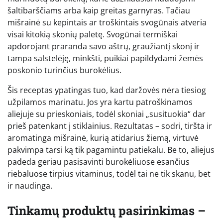
šaltibarščiams arba kaip greitas garnyras. Tačiau
mišrainė su kepintais ar troškintais svogūnais atveria
visai kitokią skonių paletę. Svogūnai termiškai
apdorojant praranda savo aštrų, graužiantį skonį ir
tampa salstelėję, minkšti, puikiai papildydami žemės
poskonio turinčius burokėlius.
Šis receptas ypatingas tuo, kad daržovės nėra tiesiog
užpilamos marinatu. Jos yra kartu patroškinamos
aliejuje su prieskoniais, todėl skoniai „susituokia“ dar
prieš patenkant į stiklainius. Rezultatas – sodri, tiršta ir
aromatinga mišrainė, kurią atidarius žiemą, virtuvė
pakvimpa tarsi ką tik pagamintu patiekalu. Be to, aliejus
padeda geriau pasisavinti burokėliuose esančius
riebaluose tirpius vitaminus, todėl tai ne tik skanu, bet
ir naudinga.
Tinkamų produktų pasirinkimas –