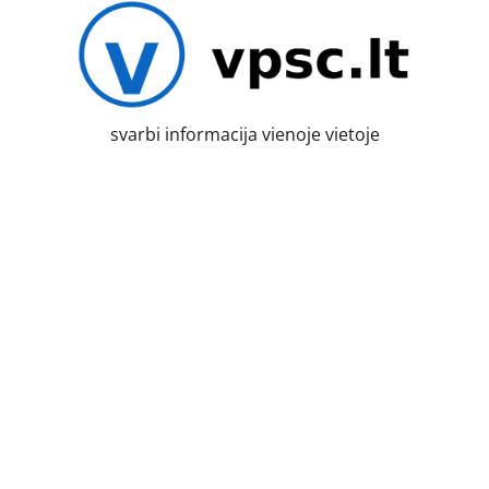
Skip
to
content
svarbi informacija vienoje vietoje