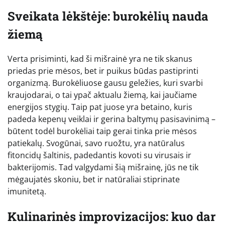
Sveikata lėkštėje: burokėlių nauda
žiemą
Verta prisiminti, kad ši mišrainė yra ne tik skanus
priedas prie mėsos, bet ir puikus būdas pastiprinti
organizmą. Burokėliuose gausu geležies, kuri svarbi
kraujodarai, o tai ypač aktualu žiemą, kai jaučiame
energijos stygių. Taip pat juose yra betaino, kuris
padeda kepenų veiklai ir gerina baltymų pasisavinimą –
būtent todėl burokėliai taip gerai tinka prie mėsos
patiekalų. Svogūnai, savo ruožtu, yra natūralus
fitoncidų šaltinis, padedantis kovoti su virusais ir
bakterijomis. Tad valgydami šią mišrainę, jūs ne tik
mėgaujatės skoniu, bet ir natūraliai stiprinate
imunitetą.
Kulinarinės improvizacijos: kuo dar