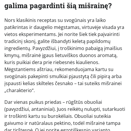
galima pagardinti šią mišrainę?
Nors klasikinis receptas su svogūnais yra laiko
patikrintas ir daugelio mėgstamas, virtuvėje visada yra
vietos eksperimentams. Jei norite šiek tiek paįvairinti
tradicinį skonį, galite išbandyti keletą papildomų
ingredientų. Pavyzdžiui, į troškinimo pabaigą įmaišius
kmynų, mišrainė įgaus lietuviškos duonos aromatą,
kuris puikiai dera prie riebesnės kiaulienos.
Mėgstantiems aštriau, rekomenduojama kartu su
svogūnais pakepinti smulkiai pjaustytą čili pipirą arba
įspausti kelias skilteles česnako – tai suteiks mišrainei
„charakterio“.
Dar vienas puikus priedas – rūgštūs obuoliai
(pavyzdžiui, antaniniai). Juos reikėtų nulupti, sutarkuoti
ir troškinti kartu su burokėliais. Obuoliai suteikia
gaivumo ir natūralaus pektino, todėl mišrainė tampa
dar tirštesnė. O jei norite egzotiškesnio varianto,