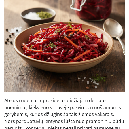
Atėjus rudeniui ir prasidėjus didžiajam derliaus
nuėmimui, kiekvieno virtuvėje pakvimpa ruošiamomis
gėrybėmis, kurios džiugins šaltais žiemos vakarais.
Nors parduotuvių lentynos lūžta nuo pramoniniu būdu
paruoštų konservų, niekas negali prilygti namuose su