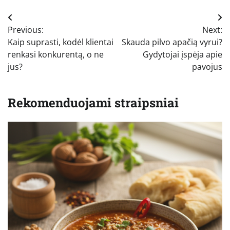
Navigacija
Previous:
Next:
tarp
Kaip suprasti, kodėl klientai
Skauda pilvo apačią vyrui?
įrašų
renkasi konkurentą, o ne
Gydytojai įspėja apie
jus?
pavojus
Rekomenduojami straipsniai