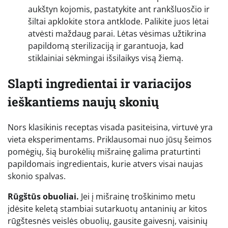
aukštyn kojomis, pastatykite ant rankšluosčio ir
šiltai apklokite stora antklode. Palikite juos lėtai
atvėsti maždaug parai. Lėtas vėsimas užtikrina
papildomą sterilizaciją ir garantuoja, kad
stiklainiai sėkmingai išsilaikys visą žiemą.
Slapti ingredientai ir variacijos
ieškantiems naujų skonių
Nors klasikinis receptas visada pasiteisina, virtuvė yra
vieta eksperimentams. Priklausomai nuo jūsų šeimos
pomėgių, šią burokėlių mišrainę galima praturtinti
papildomais ingredientais, kurie atvers visai naujas
skonio spalvas.
Rūgštūs obuoliai.
Jei į mišrainę troškinimo metu
įdėsite keletą stambiai sutarkuotų antaninių ar kitos
rūgštesnės veislės obuolių, gausite gaivesnį, vaisinių