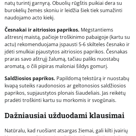
natų turintį garnyrą. Obuolių rūgštis puikiai dera su
burokėlių žemės skoniu ir leidžia šiek tiek sumažinti
naudojamo acto kiekį.
Česnakai ir aitriosios paprikos.
Mėgstantiems
aštresnį maistą, pačioje troškinimo pabaigoje (kartu su
actu) rekomenduojama įspausti 5-6 skilteles česnako ir
įdėti smulkiai pjaustytos aitriosios paprikos. Česnakas
praras savo aštrųjį žalumą, tačiau paliks nuostabų
aromatą, o čili pipiras maloniai šildys gomurį.
Saldžiosios paprikos.
Papildomą tekstūrą ir nuostabų
kvapą suteiks raudonosios ar geltonosios saldžiosios
paprikos, supjaustytos plonais šiaudeliais. Jas reikėtų
pradėti troškinti kartu su morkomis ir svogūnais.
Dažniausiai užduodami klausimai
Natūralu, kad ruošiant atsargas žiemai, gali kilti įvairių