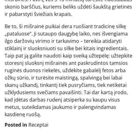
skonio barščius, kuriems beliks uždėti šaukštą grietinės
ir pabarstyti šviežiais krapais.
Be to, ši mišrainė puikiai dera ruošiant tradicinę silkę
„pataluose”. Ji sutaupo daugybę laiko, nes išvengiama
ilgo daržovių virimo ir tarkavimo – tereikia atidaryti
stiklainį ir sluoksniuoti su silke bei kitais ingredientais.
Taip pat ją galite naudoti kaip sveiką užtepėlę: užtepkite
storesnį sluoksnį mišrainės ant paskrudintos tamsios
ruginės duonos riekelės, uždėkite gabalėlį fetos arba
ožkų sūrio, ir turėsite maistingą, spalvingą bei labai
skanų užkandį, tinkantį tiek pusryčiams, tiek netikėtai
užklydusiems svečiams pavaišinti. Tai dar kartą įrodo,
kad įdėtas darbas rudenį atsiperka su kaupu visus
metus, suteikdamas jaukumo ir palengvindamas
kasdienę ruošą.
Posted in
Receptai