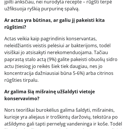
įpilti anksčiau, nei nurodyta recepte – rūgšti terpė
užfiksuoja ryškią purpurinę spalvą.
Ar actas yra būtinas, ar galiu jį pakeisti kita
rūgštimi?
Actas veikia kaip pagrindinis konservantas,
neleidžiantis veistis pelėsiui ar bakterijoms, todėl
visiškai jo atsisakyti nerekomenduojama. Tačiau
paprastą stalo actą (9%) galite pakeisti obuolių sidro
actu (tiesiog jo reikės šiek tiek daugiau, nes jo
koncentracija dažniausiai būna 5-6%) arba citrinos
rūgšties tirpalu.
Ar galima šią mišrainę užšaldyti vietoje
konservavimo?
Nors teoriškai burokėlius galima šaldyti, mišrainės,
kurioje yra aliejaus ir troškintų daržovių, tekstūra po
atšildymo gali tapti pernelyg vandeninga ir koše. Todėl