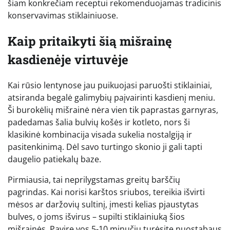
šiam konkrečiam receptui rekomenduojamas tradicinis
konservavimas stiklainiuose.
Kaip pritaikyti šią mišrainę
kasdienėje virtuvėje
Kai rūsio lentynose jau puikuojasi paruošti stiklainiai,
atsiranda begalė galimybių paįvairinti kasdienį meniu.
Ši burokėlių mišrainė nėra vien tik paprastas garnyras,
padedamas šalia bulvių košės ir kotleto, nors ši
klasikinė kombinacija visada sukelia nostalgiją ir
pasitenkinimą. Dėl savo turtingo skonio ji gali tapti
daugelio patiekalų baze.
Pirmiausia, tai neprilygstamas greitų barščių
pagrindas. Kai norisi karštos sriubos, tereikia išvirti
mėsos ar daržovių sultinį, įmesti kelias pjaustytas
bulves, o joms išvirus – supilti stiklainiuką šios
mišrainės. Pavirę vos 5-10 minučių turėsite nuostabaus