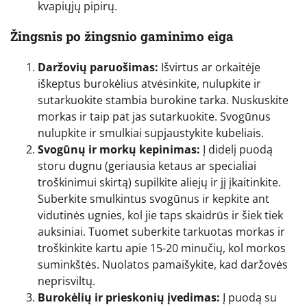
kvapiųjų pipirų.
Žingsnis po žingsnio gaminimo eiga
Daržovių paruošimas:
Išvirtus ar orkaitėje
iškeptus burokėlius atvėsinkite, nulupkite ir
sutarkuokite stambia burokine tarka. Nuskuskite
morkas ir taip pat jas sutarkuokite. Svogūnus
nulupkite ir smulkiai supjaustykite kubeliais.
Svogūnų ir morkų kepinimas:
Į didelį puodą
storu dugnu (geriausia ketaus ar specialiai
troškinimui skirtą) supilkite aliejų ir jį įkaitinkite.
Suberkite smulkintus svogūnus ir kepkite ant
vidutinės ugnies, kol jie taps skaidrūs ir šiek tiek
auksiniai. Tuomet suberkite tarkuotas morkas ir
troškinkite kartu apie 15-20 minučių, kol morkos
suminkštės. Nuolatos pamaišykite, kad daržovės
neprisviltų.
Burokėlių ir prieskonių įvedimas:
Į puodą su