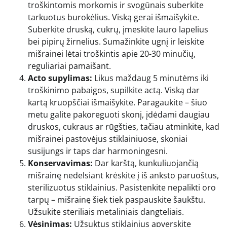
troškintomis morkomis ir svogūnais suberkite
tarkuotus burokėlius. Viską gerai išmaišykite.
Suberkite druską, cukrų, įmeskite lauro lapelius
bei pipirų žirnelius. Sumažinkite ugnį ir leiskite
mišrainei lėtai troškintis apie 20-30 minučių,
reguliariai pamaišant.
Acto supylimas:
Likus maždaug 5 minutėms iki
troškinimo pabaigos, supilkite actą. Viską dar
kartą kruopščiai išmaišykite. Paragaukite – šiuo
metu galite pakoreguoti skonį, įdėdami daugiau
druskos, cukraus ar rūgšties, tačiau atminkite, kad
mišrainei pastovėjus stiklainiuose, skoniai
susijungs ir taps dar harmoningesni.
Konservavimas:
Dar karštą, kunkuliuojančią
mišrainę nedelsiant krėskite į iš anksto paruoštus,
sterilizuotus stiklainius. Pasistenkite nepalikti oro
tarpų – mišrainę šiek tiek paspauskite šaukštu.
Užsukite steriliais metaliniais dangteliais.
Vėsinimas:
Užsuktus stiklainius apverskite