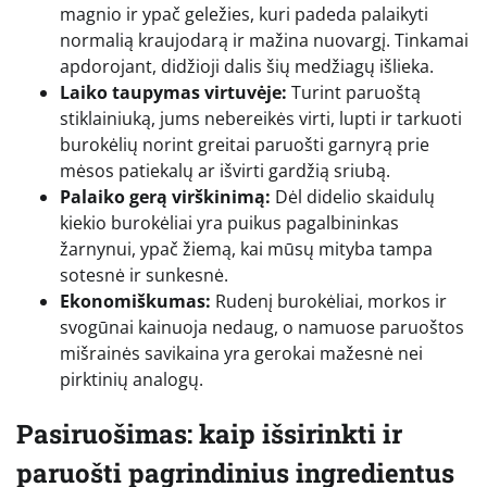
magnio ir ypač geležies, kuri padeda palaikyti
normalią kraujodarą ir mažina nuovargį. Tinkamai
apdorojant, didžioji dalis šių medžiagų išlieka.
Laiko taupymas virtuvėje:
Turint paruoštą
stiklainiuką, jums nebereikės virti, lupti ir tarkuoti
burokėlių norint greitai paruošti garnyrą prie
mėsos patiekalų ar išvirti gardžią sriubą.
Palaiko gerą virškinimą:
Dėl didelio skaidulų
kiekio burokėliai yra puikus pagalbininkas
žarnynui, ypač žiemą, kai mūsų mityba tampa
sotesnė ir sunkesnė.
Ekonomiškumas:
Rudenį burokėliai, morkos ir
svogūnai kainuoja nedaug, o namuose paruoštos
mišrainės savikaina yra gerokai mažesnė nei
pirktinių analogų.
Pasiruošimas: kaip išsirinkti ir
paruošti pagrindinius ingredientus