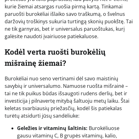
kurie žiemai atsargas ruošia pirmą kartą. Tinkamai
paruošti burokėliai išlaiko savo traškumą, o švelnus
daržovių troškinys sukuria turtingą skonių puokštę. Tai
ne tik garnyras, bet ir universalus paruoštukas, kurį
galėsite naudoti įvairiuose patiekaluose.
Kodėl verta ruošti burokėlių
mišrainę žiemai?
Burokėliai nuo seno vertinami dėl savo maistinių
savybių ir universalumo. Namuose ruošta mišrainė –
tai ne tik puikus būdas išsaugoti rudens derlių, bet ir
investicija į pilnavertę mitybą šaltuoju metų laiku. Štai
keletas svarbiausių priežasčių, kodėl šis patiekalas
turėtų atsidurti jūsų sandėliuke:
Geležies ir vitaminų šaltinis:
Burokėliuose
gausu vitaminų C, B grupės vitaminų, kalio,