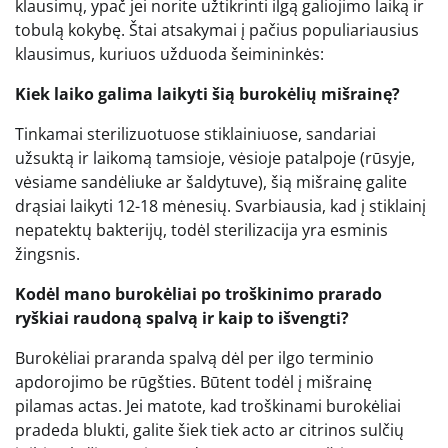
klausimų, ypač jei norite užtikrinti ilgą galiojimo laiką ir
tobulą kokybę. Štai atsakymai į pačius populiariausius
klausimus, kuriuos užduoda šeimininkės:
Kiek laiko galima laikyti šią burokėlių mišrainę?
Tinkamai sterilizuotuose stiklainiuose, sandariai
užsuktą ir laikomą tamsioje, vėsioje patalpoje (rūsyje,
vėsiame sandėliuke ar šaldytuve), šią mišrainę galite
drąsiai laikyti 12-18 mėnesių. Svarbiausia, kad į stiklainį
nepatektų bakterijų, todėl sterilizacija yra esminis
žingsnis.
Kodėl mano burokėliai po troškinimo prarado
ryškiai raudoną spalvą ir kaip to išvengti?
Burokėliai praranda spalvą dėl per ilgo terminio
apdorojimo be rūgšties. Būtent todėl į mišrainę
pilamas actas. Jei matote, kad troškinami burokėliai
pradeda blukti, galite šiek tiek acto ar citrinos sulčių