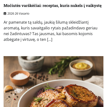
Močiutės varškėčiai: receptas, kuris nukels į vaikystę
2026 26 Vasario
Ar pamenate tą saldų, jaukią šilumą skleidžiantį
aromatą, kuris savaitgalio rytais pažadindavo geriau
nei žadintuvas? Tas jausmas, kai basomis kojomis
atbėgate į virtuvę, o ten […]