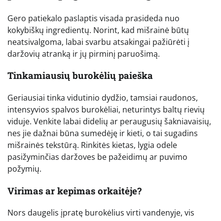
Gero patiekalo paslaptis visada prasideda nuo
kokybiškų ingredientų. Norint, kad mišrainė būtų
neatsivalgoma, labai svarbu atsakingai pažiūrėti į
daržovių atranką ir jų pirminį paruošimą.
Tinkamiausių burokėlių paieška
Geriausiai tinka vidutinio dydžio, tamsiai raudonos,
intensyvios spalvos burokėliai, neturintys baltų rievių
viduje. Venkite labai didelių ar peraugusių šakniavaisių,
nes jie dažnai būna sumedėję ir kieti, o tai sugadins
mišrainės tekstūrą. Rinkitės kietas, lygia odele
pasižyminčias daržoves be pažeidimų ar puvimo
požymių.
Virimas ar kepimas orkaitėje?
Nors daugelis įpratę burokėlius virti vandenyje, vis