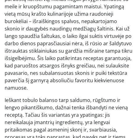
meile ir kruopštumu pagamintam maistui. Ypatingą
vietą mūsų krašto kulinarijoje užima raudonieji
burokėliai – išraiškingos spalvos, nepakartojamo
skonio ir daugybės naudingų medžiagų šaltinis. Kai už
lango spaudžia šaltukas, o laiko ilgai suktis virtuvėje po
darbo dienos paprasčiausiai nėra, iš rūsio ar šaldytuvo
ištrauktas stiklainiukas su gardžia mišraine tampa tikru
išsigelbėjimu. Šis laiko patikrintas receptas garantuoja,
kad paruoštos atsargos išnyks greičiau, nei sulauksite
pavasario, nes subalansuotas skonis ir puiki tekstūra
paverčia šį garnyrą absoliučiu favoritu kiekvienuose
namuose.
Ieškant tobulo balanso tarp saldumo, rūgštumo ir
lengvo pikantiškumo, dažnai tenka išbandyti ne vieną
receptą. Tačiau šis variantas yra ypatingas: jis
nereikalauja įmantrių ingredientų, yra lengvai
pritaikomas pagal asmeninį skonį ir, svarbiausia,
procesas yra toks paprastas, kad pavyks net ir tiems,