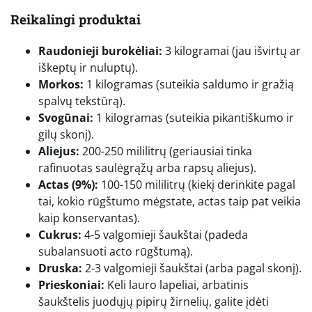
Reikalingi produktai
Raudonieji burokėliai:
3 kilogramai (jau išvirtų ar
iškeptų ir nuluptų).
Morkos:
1 kilogramas (suteikia saldumo ir gražią
spalvų tekstūrą).
Svogūnai:
1 kilogramas (suteikia pikantiškumo ir
gilų skonį).
Aliejus:
200-250 mililitrų (geriausiai tinka
rafinuotas saulėgrąžų arba rapsų aliejus).
Actas (9%):
100-150 mililitrų (kiekį derinkite pagal
tai, kokio rūgštumo mėgstate, actas taip pat veikia
kaip konservantas).
Cukrus:
4-5 valgomieji šaukštai (padeda
subalansuoti acto rūgštumą).
Druska:
2-3 valgomieji šaukštai (arba pagal skonį).
Prieskoniai:
Keli lauro lapeliai, arbatinis
šaukštelis juodųjų pipirų žirnelių, galite įdėti