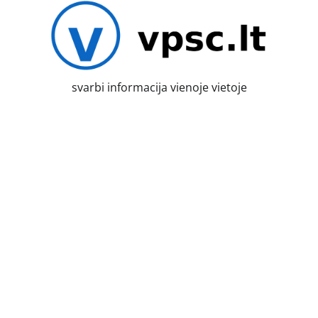
Skip
to
content
svarbi informacija vienoje vietoje