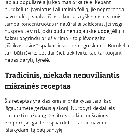
labiau populiarėja jų kepimas orkaitėje. Kepant
burokėlius, įvyniotus į aliuminio foliją, jie nepraranda
savo sulčių, spalva išlieka kur kas ryškesnė, o skonis
tampa koncentruotas ir natūraliai saldesnis. Jei visgi
nuspręsite virti, jokiu būdu nenupjaukite uodegėlių ir
šaknų pagrindų prieš virimą – taip išvengsite
„išsikvėpusios” spalvos ir vandeningo skonio. Burokėliai
turi būti išvirę, bet dar šiek tiek tvirti, kad tarkuojant
nepasidarytų tyrelė.
Tradicinis, niekada nenuviliantis
mišrainės receptas
Šis receptas yra klasikinis ir pritaikytas taip, kad
išgautumėte geriausią skonį. Nurodyti kiekiai leis
paruošti maždaug 4-5 litrus puikios mišrainės.
Proporcijas galite drąsiai didinti arba mažinti
išlaikydami tą patį santykį.