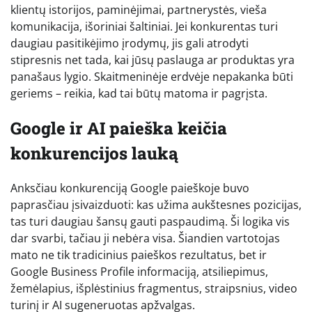
klientų istorijos, paminėjimai, partnerystės, vieša
komunikacija, išoriniai šaltiniai. Jei konkurentas turi
daugiau pasitikėjimo įrodymų, jis gali atrodyti
stipresnis net tada, kai jūsų paslauga ar produktas yra
panašaus lygio. Skaitmeninėje erdvėje nepakanka būti
geriems – reikia, kad tai būtų matoma ir pagrįsta.
Google ir AI paieška keičia
konkurencijos lauką
Anksčiau konkurenciją Google paieškoje buvo
paprasčiau įsivaizduoti: kas užima aukštesnes pozicijas,
tas turi daugiau šansų gauti paspaudimą. Ši logika vis
dar svarbi, tačiau ji nebėra visa. Šiandien vartotojas
mato ne tik tradicinius paieškos rezultatus, bet ir
Google Business Profile informaciją, atsiliepimus,
žemėlapius, išplėstinius fragmentus, straipsnius, video
turinį ir AI sugeneruotas apžvalgas.