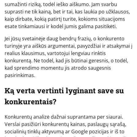
sumažinti riziką, todėl ieško aiškumo. Jam svarbu
suprasti ne tik kainą, bet ir tai, kas laukia po užklausos,
kaip dirbate, kokią patirtį turite, kokioms situacijoms
esate tinkamiausi ir kodėl jumis galima pasitikėti.
Jei jūsų svetainėje daug bendrų frazių, o konkurento
turinyje yra aiškūs argumentai, pavyzdžiai ir atsakymai į
realius klausimus, vartotojui lengviau rinktis
konkurentą. Ne todėl, kad jis būtinai geresnis, o todėl,
kad sprendimo momentu jis atrodo saugesnis
pasirinkimas.
Ką verta vertinti lyginant save su
konkurentais?
Konkurentų analizė dažnai suprantama per siaurai.
Verslai pasižiūri konkurentų kainas, paslaugų sąrašą,
socialinių tinklų aktyvumą ar Google pozicijas ir iš to