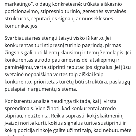
marketingo“, o daug konkretesnė: trūksta aiškesnio
pozicionavimo, stipresnio turinio, geresnės svetainės
struktūros, reputacijos signalų ar nuoseklesnės
komunikacijos.
Svarbiausia nesistengti taisyti visko iš karto. Jei
konkurentas turi stipresnį turinio pagrindą, pirmas
žingsnis gali būti klientų klausimų ir temų žemėlapis. Jei
konkurentas atrodo patikimesnis dėl atsiliepimų ir
paminėjimų, verta stiprinti reputacijos signalus. Jei jūsų
svetainė nepaaiškina vertės taip aiškiai kaip
konkurento, prioritetas turėtų būti struktūra, paslaugų
puslapiai ir argumentų sistema.
Konkurentų analizė naudinga tik tada, kai ji virsta
sprendimais. Vien žinoti, kad konkurentai atrodo
stipriau, neužtenka. Reikia suprasti, kokį skaitmeninį
įvaizdį norite kurti, kokius signalus turite sustiprinti ir
kokią poziciją rinkoje galite užimti taip, kad nebūtumėte