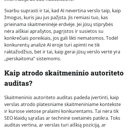
Svarbu suprasti ir tai, kad AI nevertina verslo taip, kaip
žmogus, kuris jau jus pažįsta. Jis remiasi tuo, kas
prieinama skaitmeninėje erdvėje. Jei jūsų stiprybės
nėra aiškiai aprašytos, pagrįstos ir susietos su
konkrečiais poreikiais, jos gali likti nematomos. Todėl
konkurentų analizė AI eroje turi apimti ne tik
raktažodžius, bet ir tai, kaip gerai jūsų verslo vertė yra
„perskaitoma“ sistemoms.
Kaip atrodo skaitmeninio autoriteto
auditas?
Skaitmeninio autoriteto auditas padeda įvertinti, kaip
verslas atrodo platesniame skaitmeniniame kontekste
ir kuriose vietose pralaimi konkurentams. Tai nėra tik
SEO klaidų sąrašas ar techninė svetainės patikra. Toks
auditas vertina, ar verslas turi aiškią poziciją, ar