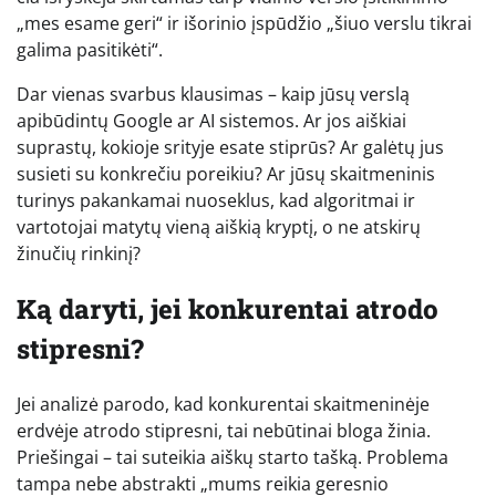
„mes esame geri“ ir išorinio įspūdžio „šiuo verslu tikrai
galima pasitikėti“.
Dar vienas svarbus klausimas – kaip jūsų verslą
apibūdintų Google ar AI sistemos. Ar jos aiškiai
suprastų, kokioje srityje esate stiprūs? Ar galėtų jus
susieti su konkrečiu poreikiu? Ar jūsų skaitmeninis
turinys pakankamai nuoseklus, kad algoritmai ir
vartotojai matytų vieną aiškią kryptį, o ne atskirų
žinučių rinkinį?
Ką daryti, jei konkurentai atrodo
stipresni?
Jei analizė parodo, kad konkurentai skaitmeninėje
erdvėje atrodo stipresni, tai nebūtinai bloga žinia.
Priešingai – tai suteikia aiškų starto tašką. Problema
tampa nebe abstrakti „mums reikia geresnio