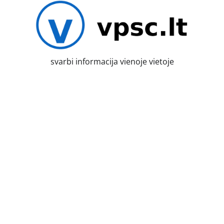
Skip
to
content
svarbi informacija vienoje vietoje