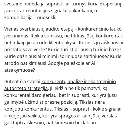
svetainė padeda ją suprasti, ar turinys kuria ekspertinį
įvaizdį, ar reputacijos signalai pakankami, o
komunikacija – nuosekli.
Vienas svarbiausių audito etapų – konkurencinio lauko
įvertinimas. Reikia suprasti, ne tik kas jūsų konkurentai,
bet ir kaip jie atrodo kliento akyse. Kurie iš jų aiškiausiai
pristato savo vertę? Kurie turi stipriausią turinio bazę?
Kurie dažniausiai minimi išoriniuose šaltiniuose? Kurie
atrodo patikimiausi Google paieškoje ar AI
atsakymuose?
Būtent čia svarbi
konkurentų analizė ir skaitmeninio
autoriteto strategija
. Ji leidžia ne tik pamatyti, ką
konkurentai daro geriau, bet ir suprasti, kur yra jūsų
galimybė užimti stipresnę poziciją. Tikslas nėra
kopijuoti konkurentus. Tikslas – suprasti, kokie signalai
rinkoje jau veikia, kur yra spragos ir kaip jūsų verslas
gali tapti aiškesniu, patikimesniu bei labiau