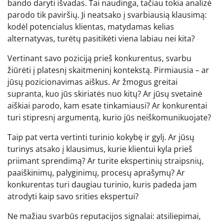
bando daryti išvadas. Tai naudinga, tačiau tokia analizė
parodo tik paviršių. Ji neatsako į svarbiausią klausimą:
kodėl potencialus klientas, matydamas kelias
alternatyvas, turėtų pasitikėti viena labiau nei kita?
Vertinant savo poziciją prieš konkurentus, svarbu
žiūrėti į platesnį skaitmeninį kontekstą. Pirmiausia – ar
jūsų pozicionavimas aiškus. Ar žmogus greitai
supranta, kuo jūs skiriatės nuo kitų? Ar jūsų svetainė
aiškiai parodo, kam esate tinkamiausi? Ar konkurentai
turi stipresnį argumentą, kurio jūs neiškomunikuojate?
Taip pat verta vertinti turinio kokybę ir gylį. Ar jūsų
turinys atsako į klausimus, kurie klientui kyla prieš
priimant sprendimą? Ar turite ekspertinių straipsnių,
paaiškinimų, palyginimų, procesų aprašymų? Ar
konkurentas turi daugiau turinio, kuris padeda jam
atrodyti kaip savo srities ekspertui?
Ne mažiau svarbūs reputacijos signalai: atsiliepimai,