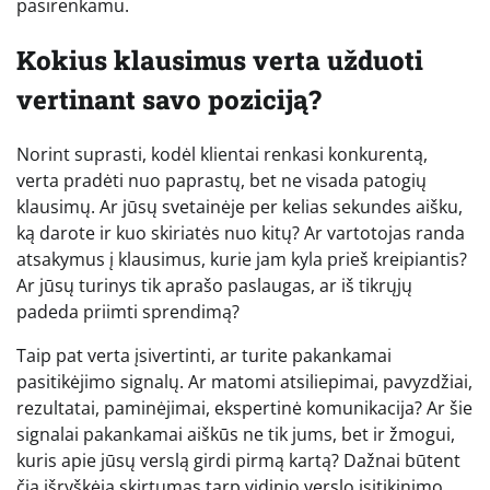
pasirenkamu.
Kokius klausimus verta užduoti
vertinant savo poziciją?
Norint suprasti, kodėl klientai renkasi konkurentą,
verta pradėti nuo paprastų, bet ne visada patogių
klausimų. Ar jūsų svetainėje per kelias sekundes aišku,
ką darote ir kuo skiriatės nuo kitų? Ar vartotojas randa
atsakymus į klausimus, kurie jam kyla prieš kreipiantis?
Ar jūsų turinys tik aprašo paslaugas, ar iš tikrųjų
padeda priimti sprendimą?
Taip pat verta įsivertinti, ar turite pakankamai
pasitikėjimo signalų. Ar matomi atsiliepimai, pavyzdžiai,
rezultatai, paminėjimai, ekspertinė komunikacija? Ar šie
signalai pakankamai aiškūs ne tik jums, bet ir žmogui,
kuris apie jūsų verslą girdi pirmą kartą? Dažnai būtent
čia išryškėja skirtumas tarp vidinio verslo įsitikinimo