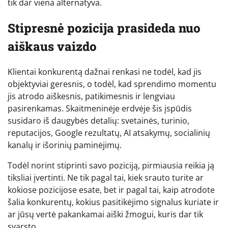
tik dar viena alternatyva.
Stipresnė pozicija prasideda nuo
aiškaus vaizdo
Klientai konkurentą dažnai renkasi ne todėl, kad jis
objektyviai geresnis, o todėl, kad sprendimo momentu
jis atrodo aiškesnis, patikimesnis ir lengviau
pasirenkamas. Skaitmeninėje erdvėje šis įspūdis
susidaro iš daugybės detalių: svetainės, turinio,
reputacijos, Google rezultatų, AI atsakymų, socialinių
kanalų ir išorinių paminėjimų.
Todėl norint stiprinti savo poziciją, pirmiausia reikia ją
tiksliai įvertinti. Ne tik pagal tai, kiek srauto turite ar
kokiose pozicijose esate, bet ir pagal tai, kaip atrodote
šalia konkurentų, kokius pasitikėjimo signalus kuriate ir
ar jūsų vertė pakankamai aiški žmogui, kuris dar tik
svarsto.