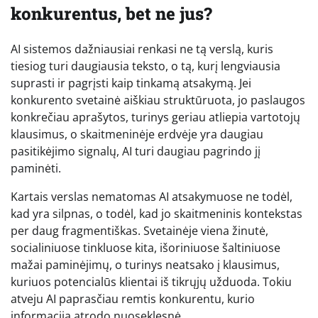
konkurentus, bet ne jus?
AI sistemos dažniausiai renkasi ne tą verslą, kuris
tiesiog turi daugiausia teksto, o tą, kurį lengviausia
suprasti ir pagrįsti kaip tinkamą atsakymą. Jei
konkurento svetainė aiškiau struktūruota, jo paslaugos
konkrečiau aprašytos, turinys geriau atliepia vartotojų
klausimus, o skaitmeninėje erdvėje yra daugiau
pasitikėjimo signalų, AI turi daugiau pagrindo jį
paminėti.
Kartais verslas nematomas AI atsakymuose ne todėl,
kad yra silpnas, o todėl, kad jo skaitmeninis kontekstas
per daug fragmentiškas. Svetainėje viena žinutė,
socialiniuose tinkluose kita, išoriniuose šaltiniuose
mažai paminėjimų, o turinys neatsako į klausimus,
kuriuos potencialūs klientai iš tikrųjų užduoda. Tokiu
atveju AI paprasčiau remtis konkurentu, kurio
informacija atrodo nuoseklesnė.