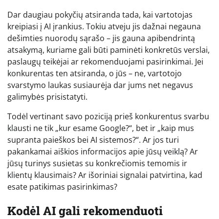
Dar daugiau pokyčių atsiranda tada, kai vartotojas
kreipiasi į AI įrankius. Tokiu atveju jis dažnai negauna
dešimties nuorodų sąrašo – jis gauna apibendrintą
atsakymą, kuriame gali būti paminėti konkretūs verslai,
paslaugų teikėjai ar rekomenduojami pasirinkimai. Jei
konkurentas ten atsiranda, o jūs – ne, vartotojo
svarstymo laukas susiaurėja dar jums net negavus
galimybės prisistatyti.
Todėl vertinant savo poziciją prieš konkurentus svarbu
klausti ne tik „kur esame Google?“, bet ir „kaip mus
supranta paieškos bei AI sistemos?“. Ar jos turi
pakankamai aiškios informacijos apie jūsų veiklą? Ar
jūsų turinys susietas su konkrečiomis temomis ir
klientų klausimais? Ar išoriniai signalai patvirtina, kad
esate patikimas pasirinkimas?
Kodėl AI gali rekomenduoti