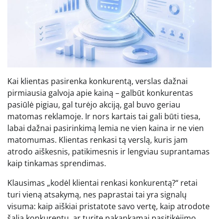
Kai klientas pasirenka konkurentą, verslas dažnai
pirmiausia galvoja apie kainą – galbūt konkurentas
pasiūlė pigiau, gal turėjo akciją, gal buvo geriau
matomas reklamoje. Ir nors kartais tai gali būti tiesa,
labai dažnai pasirinkimą lemia ne vien kaina ir ne vien
matomumas. Klientas renkasi tą verslą, kuris jam
atrodo aiškesnis, patikimesnis ir lengviau suprantamas
kaip tinkamas sprendimas.
Klausimas „kodėl klientai renkasi konkurentą?“ retai
turi vieną atsakymą, nes paprastai tai yra signalų
visuma: kaip aiškiai pristatote savo vertę, kaip atrodote
šalia konkurentų, ar turite pakankamai pasitikėjimo