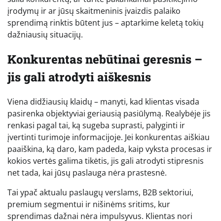
įrodymų ir ar jūsų skaitmeninis įvaizdis palaiko
sprendimą rinktis būtent jus – aptarkime keletą tokių
dažniausių situacijų.
Konkurentas nebūtinai geresnis –
jis gali atrodyti aiškesnis
Viena didžiausių klaidų – manyti, kad klientas visada
pasirenka objektyviai geriausią pasiūlymą. Realybėje jis
renkasi pagal tai, ką sugeba suprasti, palyginti ir
įvertinti turimoje informacijoje. Jei konkurentas aiškiau
paaiškina, ką daro, kam padeda, kaip vyksta procesas ir
kokios vertės galima tikėtis, jis gali atrodyti stipresnis
net tada, kai jūsų paslauga nėra prastesnė.
Tai ypač aktualu paslaugų verslams, B2B sektoriui,
premium segmentui ir nišinėms sritims, kur
sprendimas dažnai nėra impulsyvus. Klientas nori