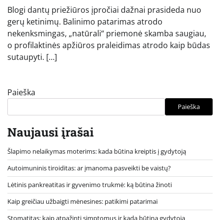
Blogi dantų priežiūros įpročiai dažnai prasideda nuo
gerų ketinimų. Balinimo patarimas atrodo
nekenksmingas, „natūrali“ priemonė skamba saugiau,
o profilaktinės apžiūros praleidimas atrodo kaip būdas
sutaupyti. […]
Paieška
Paieška
Naujausi įrašai
Šlapimo nelaikymas moterims: kada būtina kreiptis į gydytoją
Autoimuninis tiroiditas: ar įmanoma pasveikti be vaistų?
Lėtinis pankreatitas ir gyvenimo trukmė: ką būtina žinoti
Kaip greičiau užbaigti mėnesines: patikimi patarimai
Stomatitas: kaip atpažinti simptomus ir kada būtina gydytoja