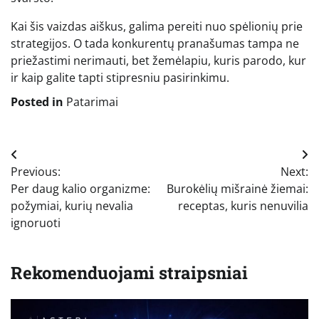
Kai šis vaizdas aiškus, galima pereiti nuo spėlionių prie
strategijos. O tada konkurentų pranašumas tampa ne
priežastimi nerimauti, bet žemėlapiu, kuris parodo, kur
ir kaip galite tapti stipresniu pasirinkimu.
Posted in
Patarimai
Navigacija
Previous:
Next:
tarp
Per daug kalio organizme:
Burokėlių mišrainė žiemai:
įrašų
požymiai, kurių nevalia
receptas, kuris nenuvilia
ignoruoti
Rekomenduojami straipsniai