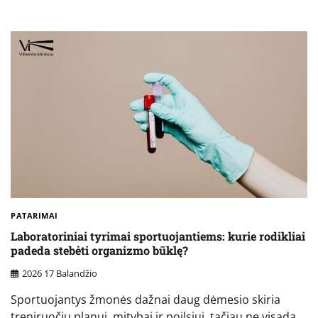
PATARIMAI
Laboratoriniai tyrimai sportuojantiems: kurie rodikliai
padeda stebėti organizmo būklę?
2026 17 Balandžio
Sportuojantys žmonės dažnai daug dėmesio skiria
treniruočių planui, mitybai ir poilsiui, tačiau ne visada