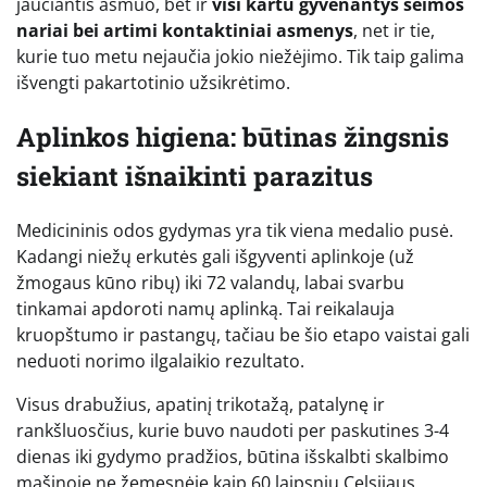
jaučiantis asmuo, bet ir
visi kartu gyvenantys šeimos
nariai bei artimi kontaktiniai asmenys
, net ir tie,
kurie tuo metu nejaučia jokio niežėjimo. Tik taip galima
išvengti pakartotinio užsikrėtimo.
Aplinkos higiena: būtinas žingsnis
siekiant išnaikinti parazitus
Medicininis odos gydymas yra tik viena medalio pusė.
Kadangi niežų erkutės gali išgyventi aplinkoje (už
žmogaus kūno ribų) iki 72 valandų, labai svarbu
tinkamai apdoroti namų aplinką. Tai reikalauja
kruopštumo ir pastangų, tačiau be šio etapo vaistai gali
neduoti norimo ilgalaikio rezultato.
Visus drabužius, apatinį trikotažą, patalynę ir
rankšluosčius, kurie buvo naudoti per paskutines 3-4
dienas iki gydymo pradžios, būtina išskalbti skalbimo
mašinoje ne žemesnėje kaip 60 laipsnių Celsijaus