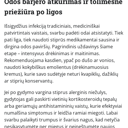
Odos barjero atkūrimas ir tolimesnė
priežiūra po ligos
Išsigydžius infekciją tradiciniais, mediciniškai
patvirtintais vaistais, svarbu padėti odai atsistatyti. Tiek
pati liga, tiek naudoti stiprūs medikamentai sausina ir
dirgina odos paviršių. Pagrindinis uždavinys šiame
etape – intensyvus drėkinimas ir maitinimas.
Rekomenduojama kasdien, ypač po dušo ar vonios,
naudoti kokybiškus emolientus (drėkinamuosius
kremus), kurie savo sudėtyje neturi kvapiklių, dažiklių
ar stiprių konservantų.
Jei po gydymo vargina stiprus alerginis niežulys,
gydytojas gali paskirti vietinių kortikosteroidų tepalų
arba geriamųjų antihistamininių vaistų, kurie efektyviai
numalšina simptomus ir leidžia ramiai miegoti. Labai
svarbu palaikyti trumpus ir švarius nagus, kad netyčia
nesikasytumėte per miegus ir neįneštumėte naujos