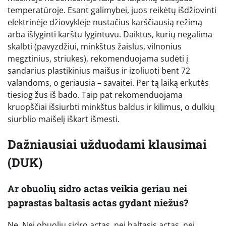
temperatūroje. Esant galimybei, juos reikėtų išdžiovinti
elektrinėje džiovyklėje nustačius karščiausią režimą
arba išlyginti karštu lygintuvu. Daiktus, kurių negalima
skalbti (pavyzdžiui, minkštus žaislus, vilnonius
megztinius, striukes), rekomenduojama sudėti į
sandarius plastikinius maišus ir izoliuoti bent 72
valandoms, o geriausia – savaitei. Per tą laiką erkutės
tiesiog žus iš bado. Taip pat rekomenduojama
kruopščiai išsiurbti minkštus baldus ir kilimus, o dulkių
siurblio maišelį iškart išmesti.
Dažniausiai užduodami klausimai
(DUK)
Ar obuolių sidro actas veikia geriau nei
paprastas baltasis actas gydant niežus?
Ne. Nei obuolių sidro actas, nei baltasis actas, nei