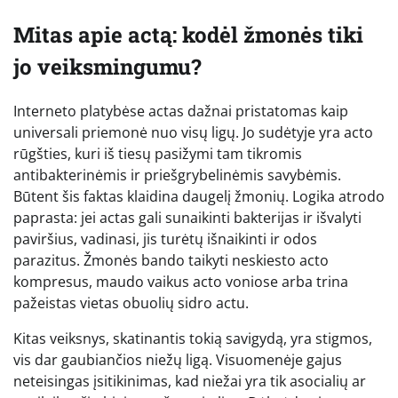
Mitas apie actą: kodėl žmonės tiki
jo veiksmingumu?
Interneto platybėse actas dažnai pristatomas kaip
universali priemonė nuo visų ligų. Jo sudėtyje yra acto
rūgšties, kuri iš tiesų pasižymi tam tikromis
antibakterinėmis ir priešgrybelinėmis savybėmis.
Būtent šis faktas klaidina daugelį žmonių. Logika atrodo
paprasta: jei actas gali sunaikinti bakterijas ir išvalyti
paviršius, vadinasi, jis turėtų išnaikinti ir odos
parazitus. Žmonės bando taikyti neskiesto acto
kompresus, maudo vaikus acto voniose arba trina
pažeistas vietas obuolių sidro actu.
Kitas veiksnys, skatinantis tokią savigydą, yra stigmos,
vis dar gaubiančios niežų ligą. Visuomenėje gajus
neteisingas įsitikinimas, kad niežai yra tik asocialių ar