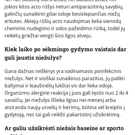
jokios kitos acto rūšys neturi antiparazitinių savybių,
galinčių sunaikinti giliai odoje besislepiančias niežų
erkutes. Abiejų rūšių acto naudojimas kelia vienodą
cheminio nudegimo ir odos pažeidimo riziką, todėl jų
reikėtų griežtai vengti šios ligos atveju.
Kiek laiko po sėkmingo gydymo vaistais dar
gali jaustis niežulys?
Gana dažnas reiškinys yra vadinamasis poinfekcinis
niežulys. Net ir visiškai sunaikinus parazitus, jų palikti
baltymai ir kiaušinėlių lukštai vis dar lieka odoje.
Organizmo alerginė reakcija į juos gali tęstis nuo 2 iki 4
savaičių. Jei niežulys išlieka ilgiau nei mėnesį arba
atsiranda naujų urvelių ir bėrimų, būtina vėl kreiptis į
gydytoją, nes tai gali reikšti pakartotinį užsikrėtimą.
Ar galiu užsikrėsti niežais baseine ar sporto