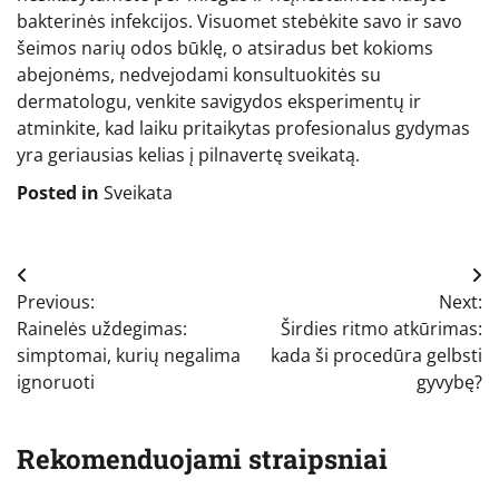
bakterinės infekcijos. Visuomet stebėkite savo ir savo
šeimos narių odos būklę, o atsiradus bet kokioms
abejonėms, nedvejodami konsultuokitės su
dermatologu, venkite savigydos eksperimentų ir
atminkite, kad laiku pritaikytas profesionalus gydymas
yra geriausias kelias į pilnavertę sveikatą.
Posted in
Sveikata
Navigacija
Previous:
Next:
tarp
Rainelės uždegimas:
Širdies ritmo atkūrimas:
įrašų
simptomai, kurių negalima
kada ši procedūra gelbsti
ignoruoti
gyvybę?
Rekomenduojami straipsniai