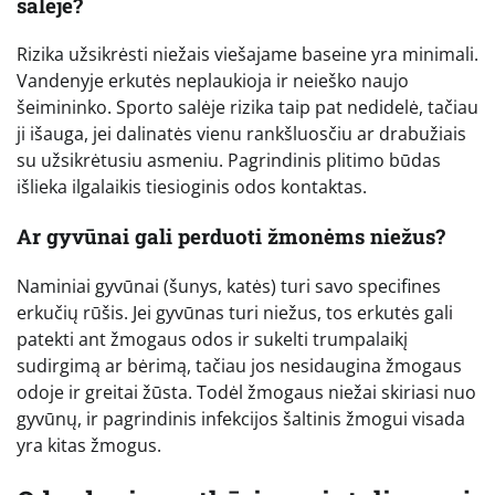
salėje?
Rizika užsikrėsti niežais viešajame baseine yra minimali.
Vandenyje erkutės neplaukioja ir neieško naujo
šeimininko. Sporto salėje rizika taip pat nedidelė, tačiau
ji išauga, jei dalinatės vienu rankšluosčiu ar drabužiais
su užsikrėtusiu asmeniu. Pagrindinis plitimo būdas
išlieka ilgalaikis tiesioginis odos kontaktas.
Ar gyvūnai gali perduoti žmonėms niežus?
Naminiai gyvūnai (šunys, katės) turi savo specifines
erkučių rūšis. Jei gyvūnas turi niežus, tos erkutės gali
patekti ant žmogaus odos ir sukelti trumpalaikį
sudirgimą ar bėrimą, tačiau jos nesidaugina žmogaus
odoje ir greitai žūsta. Todėl žmogaus niežai skiriasi nuo
gyvūnų, ir pagrindinis infekcijos šaltinis žmogui visada
yra kitas žmogus.