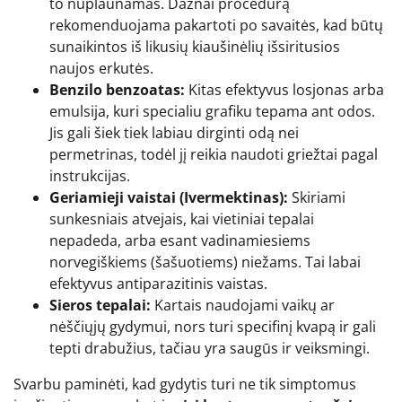
to nuplaunamas. Dažnai procedūrą
rekomenduojama pakartoti po savaitės, kad būtų
sunaikintos iš likusių kiaušinėlių išsiritusios
naujos erkutės.
Benzilo benzoatas:
Kitas efektyvus losjonas arba
emulsija, kuri specialiu grafiku tepama ant odos.
Jis gali šiek tiek labiau dirginti odą nei
permetrinas, todėl jį reikia naudoti griežtai pagal
instrukcijas.
Geriamieji vaistai (Ivermektinas):
Skiriami
sunkesniais atvejais, kai vietiniai tepalai
nepadeda, arba esant vadinamiesiems
norvegiškiems (šašuotiems) niežams. Tai labai
efektyvus antiparazitinis vaistas.
Sieros tepalai:
Kartais naudojami vaikų ar
nėščiųjų gydymui, nors turi specifinį kvapą ir gali
tepti drabužius, tačiau yra saugūs ir veiksmingi.
Svarbu paminėti, kad gydytis turi ne tik simptomus