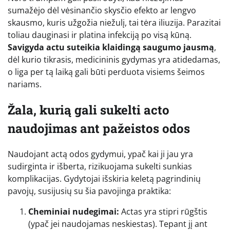
sumažėjo dėl vėsinančio skysčio efekto ar lengvo
skausmo, kuris užgožia niežulį, tai tėra iliuzija. Parazitai
toliau dauginasi ir platina infekciją po visą kūną.
Savigyda actu suteikia klaidingą saugumo jausmą
,
dėl kurio tikrasis, medicininis gydymas yra atidedamas,
o liga per tą laiką gali būti perduota visiems šeimos
nariams.
Žala, kurią gali sukelti acto
naudojimas ant pažeistos odos
Naudojant actą odos gydymui, ypač kai ji jau yra
sudirginta ir išberta, rizikuojama sukelti sunkias
komplikacijas. Gydytojai išskiria keletą pagrindinių
pavojų, susijusių su šia pavojinga praktika:
Cheminiai nudegimai:
Actas yra stipri rūgštis
(ypač jei naudojamas neskiestas). Tepant jį ant