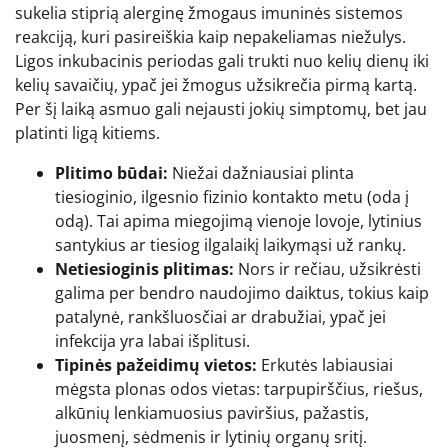
sukelia stiprią alerginę žmogaus imuninės sistemos
reakciją, kuri pasireiškia kaip nepakeliamas niežulys.
Ligos inkubacinis periodas gali trukti nuo kelių dienų iki
kelių savaičių, ypač jei žmogus užsikrečia pirmą kartą.
Per šį laiką asmuo gali nejausti jokių simptomų, bet jau
platinti ligą kitiems.
Plitimo būdai:
Niežai dažniausiai plinta
tiesioginio, ilgesnio fizinio kontakto metu (oda į
odą). Tai apima miegojimą vienoje lovoje, lytinius
santykius ar tiesiog ilgalaikį laikymąsi už rankų.
Netiesioginis plitimas:
Nors ir rečiau, užsikrėsti
galima per bendro naudojimo daiktus, tokius kaip
patalynė, rankšluosčiai ar drabužiai, ypač jei
infekcija yra labai išplitusi.
Tipinės pažeidimų vietos:
Erkutės labiausiai
mėgsta plonas odos vietas: tarpupirščius, riešus,
alkūnių lenkiamuosius paviršius, pažastis,
juosmenį, sėdmenis ir lytinių organų sritį.