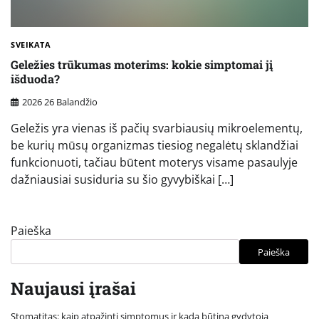
SVEIKATA
Geležies trūkumas moterims: kokie simptomai jį
išduoda?
2026 26 Balandžio
Geležis yra vienas iš pačių svarbiausių mikroelementų,
be kurių mūsų organizmas tiesiog negalėtų sklandžiai
funkcionuoti, tačiau būtent moterys visame pasaulyje
dažniausiai susiduria su šio gyvybiškai […]
Paieška
Paieška
Naujausi įrašai
Stomatitas: kaip atpažinti simptomus ir kada būtina gydytoja