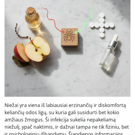
Niežai yra viena iš labiausiai erzinančių ir diskomfortą
keliančių odos ligų, su kuria gali susidurti bet kokio
amžiaus žmogus. Ši infekcija sukelia nepakeliamą
niežulį, ypač naktimis, ir dažnai tampa ne tik fiziniu, bet
ir psichologiniu išbandymu. Šiandienos informacijos