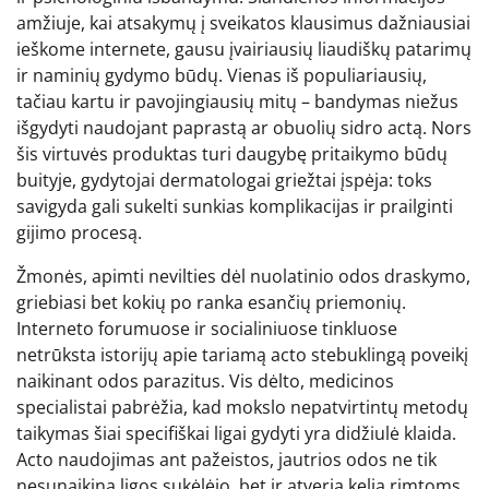
amžiuje, kai atsakymų į sveikatos klausimus dažniausiai
ieškome internete, gausu įvairiausių liaudiškų patarimų
ir naminių gydymo būdų. Vienas iš populiariausių,
tačiau kartu ir pavojingiausių mitų – bandymas niežus
išgydyti naudojant paprastą ar obuolių sidro actą. Nors
šis virtuvės produktas turi daugybę pritaikymo būdų
buityje, gydytojai dermatologai griežtai įspėja: toks
savigyda gali sukelti sunkias komplikacijas ir prailginti
gijimo procesą.
Žmonės, apimti nevilties dėl nuolatinio odos draskymo,
griebiasi bet kokių po ranka esančių priemonių.
Interneto forumuose ir socialiniuose tinkluose
netrūksta istorijų apie tariamą acto stebuklingą poveikį
naikinant odos parazitus. Vis dėlto, medicinos
specialistai pabrėžia, kad mokslo nepatvirtintų metodų
taikymas šiai specifiškai ligai gydyti yra didžiulė klaida.
Acto naudojimas ant pažeistos, jautrios odos ne tik
nesunaikina ligos sukėlėjo, bet ir atveria kelią rimtoms