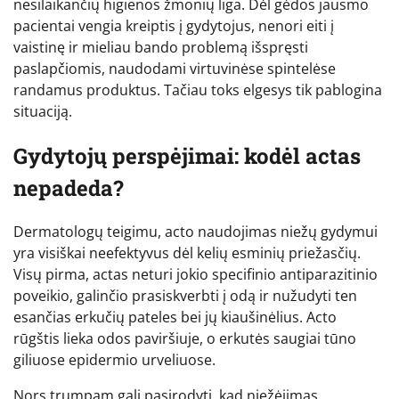
nesilaikančių higienos žmonių liga. Dėl gėdos jausmo
pacientai vengia kreiptis į gydytojus, nenori eiti į
vaistinę ir mieliau bando problemą išspręsti
paslapčiomis, naudodami virtuvinėse spintelėse
randamus produktus. Tačiau toks elgesys tik pablogina
situaciją.
Gydytojų perspėjimai: kodėl actas
nepadeda?
Dermatologų teigimu, acto naudojimas niežų gydymui
yra visiškai neefektyvus dėl kelių esminių priežasčių.
Visų pirma, actas neturi jokio specifinio antiparazitinio
poveikio, galinčio prasiskverbti į odą ir nužudyti ten
esančias erkučių pateles bei jų kiaušinėlius. Acto
rūgštis lieka odos paviršiuje, o erkutės saugiai tūno
giliuose epidermio urveliuose.
Nors trumpam gali pasirodyti, kad niežėjimas