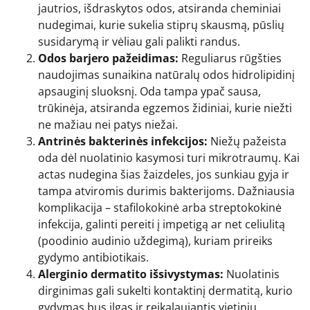
jautrios, išdraskytos odos, atsiranda cheminiai
nudegimai, kurie sukelia stiprų skausmą, pūslių
susidarymą ir vėliau gali palikti randus.
Odos barjero pažeidimas:
Reguliarus rūgšties
naudojimas sunaikina natūralų odos hidrolipidinį
apsauginį sluoksnį. Oda tampa ypač sausa,
trūkinėja, atsiranda egzemos židiniai, kurie niežti
ne mažiau nei patys niežai.
Antrinės bakterinės infekcijos:
Niežų pažeista
oda dėl nuolatinio kasymosi turi mikrotraumų. Kai
actas nudegina šias žaizdeles, jos sunkiau gyja ir
tampa atviromis durimis bakterijoms. Dažniausia
komplikacija – stafilokokinė arba streptokokinė
infekcija, galinti pereiti į impetigą ar net celiulitą
(poodinio audinio uždegimą), kuriam prireiks
gydymo antibiotikais.
Alerginio dermatito išsivystymas:
Nuolatinis
dirginimas gali sukelti kontaktinį dermatitą, kurio
gydymas bus ilgas ir reikalaujantis vietinių