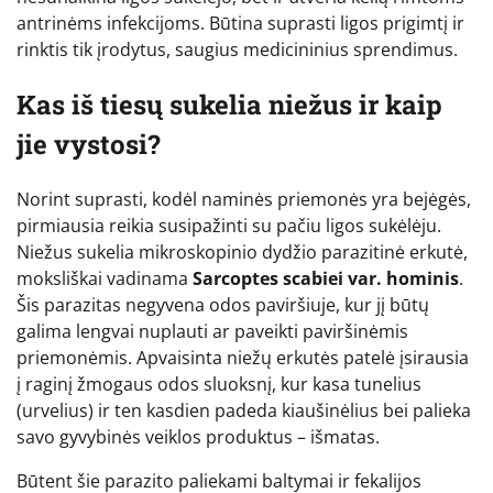
antrinėms infekcijoms. Būtina suprasti ligos prigimtį ir
rinktis tik įrodytus, saugius medicininius sprendimus.
Kas iš tiesų sukelia niežus ir kaip
jie vystosi?
Norint suprasti, kodėl naminės priemonės yra bejėgės,
pirmiausia reikia susipažinti su pačiu ligos sukėlėju.
Niežus sukelia mikroskopinio dydžio parazitinė erkutė,
moksliškai vadinama
Sarcoptes scabiei var. hominis
.
Šis parazitas negyvena odos paviršiuje, kur jį būtų
galima lengvai nuplauti ar paveikti paviršinėmis
priemonėmis. Apvaisinta niežų erkutės patelė įsirausia
į raginį žmogaus odos sluoksnį, kur kasa tunelius
(urvelius) ir ten kasdien padeda kiaušinėlius bei palieka
savo gyvybinės veiklos produktus – išmatas.
Būtent šie parazito paliekami baltymai ir fekalijos