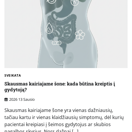
SVEIKATA
Skausmas kairiajame šone: kada būtina kreiptis į
gydytoją?
2026 13 Sausio
Skausmas kairiajame šone yra vienas dažniausių,
tačiau kartu ir vienas klaidžiausių simptomų, dėl kurių
pacientai kreipiasi į šeimos gydytojus ar skubios
pagalbos skyrius. Nors dažnai […]