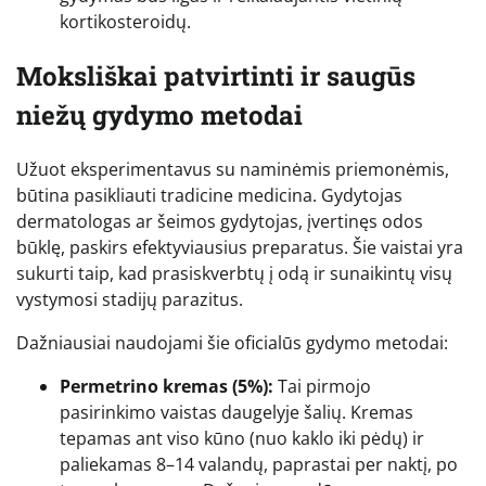
kortikosteroidų.
Moksliškai patvirtinti ir saugūs
niežų gydymo metodai
Užuot eksperimentavus su naminėmis priemonėmis,
būtina pasikliauti tradicine medicina. Gydytojas
dermatologas ar šeimos gydytojas, įvertinęs odos
būklę, paskirs efektyviausius preparatus. Šie vaistai yra
sukurti taip, kad prasiskverbtų į odą ir sunaikintų visų
vystymosi stadijų parazitus.
Dažniausiai naudojami šie oficialūs gydymo metodai:
Permetrino kremas (5%):
Tai pirmojo
pasirinkimo vaistas daugelyje šalių. Kremas
tepamas ant viso kūno (nuo kaklo iki pėdų) ir
paliekamas 8–14 valandų, paprastai per naktį, po