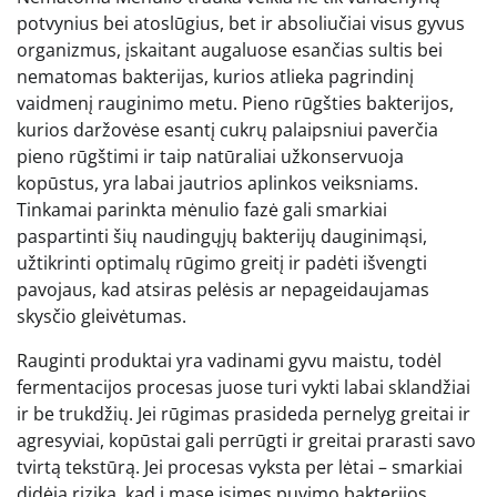
potvynius bei atoslūgius, bet ir absoliučiai visus gyvus
organizmus, įskaitant augaluose esančias sultis bei
nematomas bakterijas, kurios atlieka pagrindinį
vaidmenį rauginimo metu. Pieno rūgšties bakterijos,
kurios daržovėse esantį cukrų palaipsniui paverčia
pieno rūgštimi ir taip natūraliai užkonservuoja
kopūstus, yra labai jautrios aplinkos veiksniams.
Tinkamai parinkta mėnulio fazė gali smarkiai
paspartinti šių naudingųjų bakterijų dauginimąsi,
užtikrinti optimalų rūgimo greitį ir padėti išvengti
pavojaus, kad atsiras pelėsis ar nepageidaujamas
skysčio gleivėtumas.
Rauginti produktai yra vadinami gyvu maistu, todėl
fermentacijos procesas juose turi vykti labai sklandžiai
ir be trukdžių. Jei rūgimas prasideda pernelyg greitai ir
agresyviai, kopūstai gali perrūgti ir greitai prarasti savo
tvirtą tekstūrą. Jei procesas vyksta per lėtai – smarkiai
didėja rizika, kad į masę įsimes puvimo bakterijos,