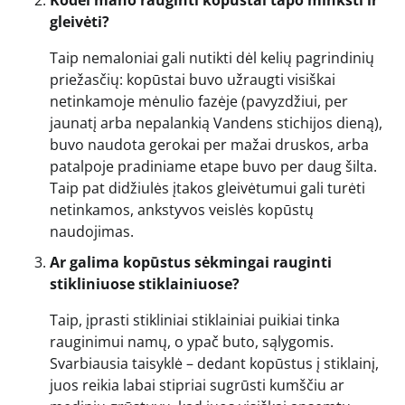
gleivėti?
Taip nemaloniai gali nutikti dėl kelių pagrindinių
priežasčių: kopūstai buvo užraugti visiškai
netinkamoje mėnulio fazėje (pavyzdžiui, per
jaunatį arba nepalankią Vandens stichijos dieną),
buvo naudota gerokai per mažai druskos, arba
patalpoje pradiniame etape buvo per daug šilta.
Taip pat didžiulės įtakos gleivėtumui gali turėti
netinkamos, ankstyvos veislės kopūstų
naudojimas.
Ar galima kopūstus sėkmingai rauginti
stikliniuose stiklainiuose?
Taip, įprasti stikliniai stiklainiai puikiai tinka
rauginimui namų, o ypač buto, sąlygomis.
Svarbiausia taisyklė – dedant kopūstus į stiklainį,
juos reikia labai stipriai sugrūsti kumščiu ar