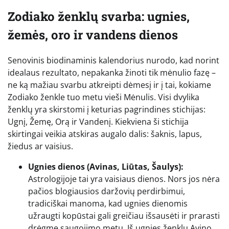
Zodiako ženklų svarba: ugnies,
žemės, oro ir vandens dienos
Senovinis biodinaminis kalendorius nurodo, kad norint
idealaus rezultato, nepakanka žinoti tik mėnulio fazę –
ne ką mažiau svarbu atkreipti dėmesį ir į tai, kokiame
Zodiako ženkle tuo metu vieši Mėnulis. Visi dvylika
ženklų yra skirstomi į keturias pagrindines stichijas:
Ugnį, Žemę, Orą ir Vandenį. Kiekviena ši stichija
skirtingai veikia atskiras augalo dalis: šaknis, lapus,
žiedus ar vaisius.
Ugnies dienos (Avinas, Liūtas, Šaulys):
Astrologijoje tai yra vaisiaus dienos. Nors jos nėra
pačios blogiausios daržovių perdirbimui,
tradiciškai manoma, kad ugnies dienomis
užraugti kopūstai gali greičiau išsausėti ir prarasti
drėgmę saugojimo metu. Iš ugnies ženklų Avino