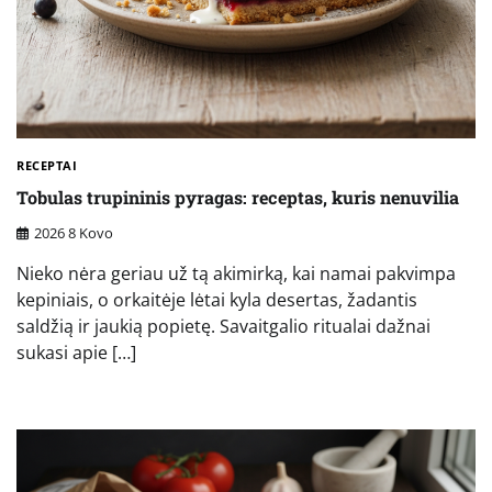
RECEPTAI
Tobulas trupininis pyragas: receptas, kuris nenuvilia
2026 8 Kovo
Nieko nėra geriau už tą akimirką, kai namai pakvimpa
kepiniais, o orkaitėje lėtai kyla desertas, žadantis
saldžią ir jaukią popietę. Savaitgalio ritualai dažnai
sukasi apie […]