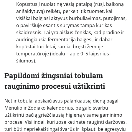
Kopūstus į nuolatinę vėsią patalpą (rūsį, balkoną
ar šaldytuvą) reikėtų perkelti tik tuomet, kai
visiškai baigiasi aktyvus burbuliavimas, putojimas,
o paviršiuje esantis sūrymas tampa kur kas
skaidresnis. Tai yra aiškus ženklas, kad pradinė ir
audringiausia fermentacija baigėsi, ir dabar
kopūstai turi lėtai, ramiai bręsti žemoje
temperatūroje (idealu – apie 0–5 laipsnius
šilumos).
Papildomi žingsniai tobulam
rauginimo procesui užtikrinti
Net ir tobulai apskaičiavus palankiausią dieną pagal
Mėnulio ir Zodiako kalendorius, be galo svarbu
užtikrinti pačią griežčiausią higieną visame gaminimo
procese. Visi indai, kuriuose ketinate rauginti daržoves,
turi būti nepriekaištingai švarūs ir išplauti be agresyvių