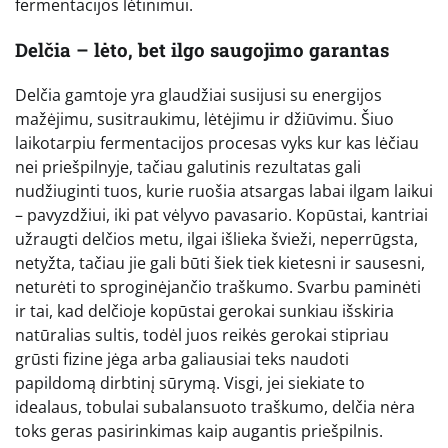
fermentacijos lėtinimui.
Delčia – lėto, bet ilgo saugojimo garantas
Delčia gamtoje yra glaudžiai susijusi su energijos
mažėjimu, susitraukimu, lėtėjimu ir džiūvimu. Šiuo
laikotarpiu fermentacijos procesas vyks kur kas lėčiau
nei priešpilnyje, tačiau galutinis rezultatas gali
nudžiuginti tuos, kurie ruošia atsargas labai ilgam laikui
– pavyzdžiui, iki pat vėlyvo pavasario. Kopūstai, kantriai
užraugti delčios metu, ilgai išlieka švieži, neperrūgsta,
netyžta, tačiau jie gali būti šiek tiek kietesni ir sausesni,
neturėti to sproginėjančio traškumo. Svarbu paminėti
ir tai, kad delčioje kopūstai gerokai sunkiau išskiria
natūralias sultis, todėl juos reikės gerokai stipriau
grūsti fizine jėga arba galiausiai teks naudoti
papildomą dirbtinį sūrymą. Visgi, jei siekiate to
idealaus, tobulai subalansuoto traškumo, delčia nėra
toks geras pasirinkimas kaip augantis priešpilnis.