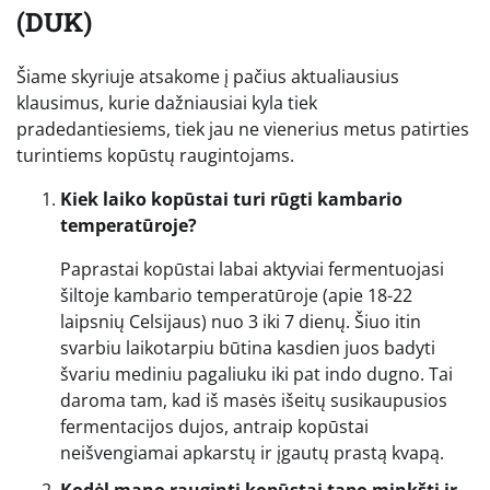
(DUK)
Šiame skyriuje atsakome į pačius aktualiausius
klausimus, kurie dažniausiai kyla tiek
pradedantiesiems, tiek jau ne vienerius metus patirties
turintiems kopūstų raugintojams.
Kiek laiko kopūstai turi rūgti kambario
temperatūroje?
Paprastai kopūstai labai aktyviai fermentuojasi
šiltoje kambario temperatūroje (apie 18-22
laipsnių Celsijaus) nuo 3 iki 7 dienų. Šiuo itin
svarbiu laikotarpiu būtina kasdien juos badyti
švariu mediniu pagaliuku iki pat indo dugno. Tai
daroma tam, kad iš masės išeitų susikaupusios
fermentacijos dujos, antraip kopūstai
neišvengiamai apkarstų ir įgautų prastą kvapą.
Kodėl mano rauginti kopūstai tapo minkšti ir