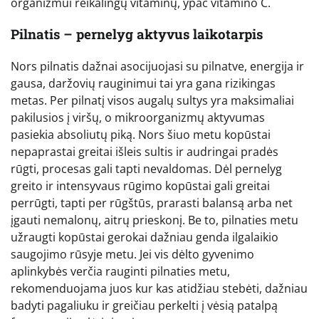
organizmui reikalingų vitaminų, ypač vitamino C.
Pilnatis – pernelyg aktyvus laikotarpis
Nors pilnatis dažnai asocijuojasi su pilnatve, energija ir
gausa, daržovių rauginimui tai yra gana rizikingas
metas. Per pilnatį visos augalų sultys yra maksimaliai
pakilusios į viršų, o mikroorganizmų aktyvumas
pasiekia absoliutų piką. Nors šiuo metu kopūstai
nepaprastai greitai išleis sultis ir audringai pradės
rūgti, procesas gali tapti nevaldomas. Dėl pernelyg
greito ir intensyvaus rūgimo kopūstai gali greitai
perrūgti, tapti per rūgštūs, prarasti balansą arba net
įgauti nemalonų, aitrų prieskonį. Be to, pilnaties metu
užraugti kopūstai gerokai dažniau genda ilgalaikio
saugojimo rūsyje metu. Jei vis dėlto gyvenimo
aplinkybės verčia rauginti pilnaties metu,
rekomenduojama juos kur kas atidžiau stebėti, dažniau
badyti pagaliuku ir greičiau perkelti į vėsią patalpą