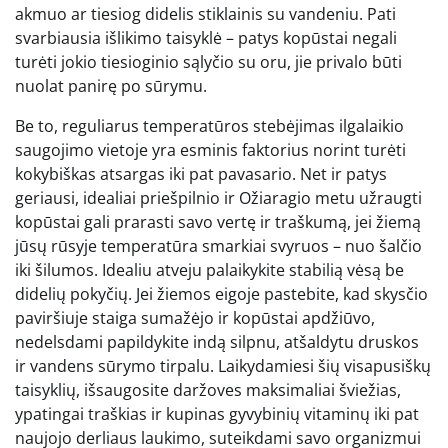
akmuo ar tiesiog didelis stiklainis su vandeniu. Pati
svarbiausia išlikimo taisyklė – patys kopūstai negali
turėti jokio tiesioginio sąlyčio su oru, jie privalo būti
nuolat panirę po sūrymu.
Be to, reguliarus temperatūros stebėjimas ilgalaikio
saugojimo vietoje yra esminis faktorius norint turėti
kokybiškas atsargas iki pat pavasario. Net ir patys
geriausi, idealiai priešpilnio ir Ožiaragio metu užraugti
kopūstai gali prarasti savo vertę ir traškumą, jei žiemą
jūsų rūsyje temperatūra smarkiai svyruos – nuo šalčio
iki šilumos. Idealiu atveju palaikykite stabilią vėsą be
didelių pokyčių. Jei žiemos eigoje pastebite, kad skysčio
paviršiuje staiga sumažėjo ir kopūstai apdžiūvo,
nedelsdami papildykite indą silpnu, atšaldytu druskos
ir vandens sūrymo tirpalu. Laikydamiesi šių visapusiškų
taisyklių, išsaugosite daržoves maksimaliai šviežias,
ypatingai traškias ir kupinas gyvybinių vitaminų iki pat
naujojo derliaus laukimo, suteikdami savo organizmui