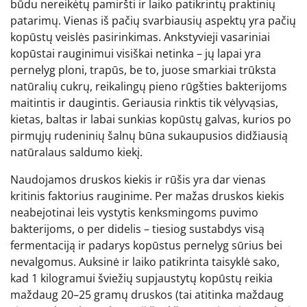
būdu nereikėtų pamiršti ir laiko patikrintų praktinių
patarimų. Vienas iš pačių svarbiausių aspektų yra pačių
kopūstų veislės pasirinkimas. Ankstyvieji vasariniai
kopūstai rauginimui visiškai netinka – jų lapai yra
pernelyg ploni, trapūs, be to, juose smarkiai trūksta
natūralių cukrų, reikalingų pieno rūgšties bakterijoms
maitintis ir daugintis. Geriausia rinktis tik vėlyvąsias,
kietas, baltas ir labai sunkias kopūstų galvas, kurios po
pirmųjų rudeninių šalnų būna sukaupusios didžiausią
natūralaus saldumo kiekį.
Naudojamos druskos kiekis ir rūšis yra dar vienas
kritinis faktorius rauginime. Per mažas druskos kiekis
neabejotinai leis vystytis kenksmingoms puvimo
bakterijoms, o per didelis – tiesiog sustabdys visą
fermentaciją ir padarys kopūstus pernelyg sūrius bei
nevalgomus. Auksinė ir laiko patikrinta taisyklė sako,
kad 1 kilogramui šviežių supjaustytų kopūstų reikia
maždaug 20–25 gramų druskos (tai atitinka maždaug