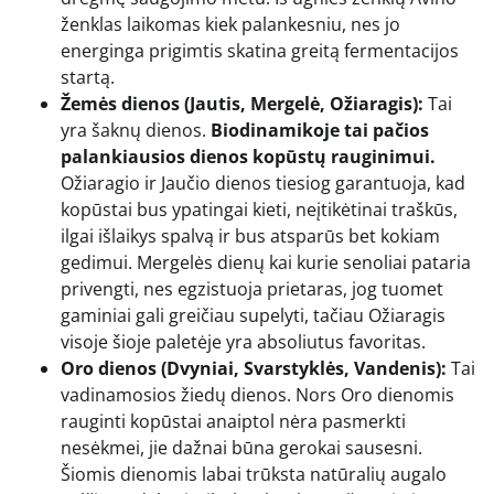
ženklas laikomas kiek palankesniu, nes jo
energinga prigimtis skatina greitą fermentacijos
startą.
Žemės dienos (Jautis, Mergelė, Ožiaragis):
Tai
yra šaknų dienos.
Biodinamikoje tai pačios
palankiausios dienos kopūstų rauginimui.
Ožiaragio ir Jaučio dienos tiesiog garantuoja, kad
kopūstai bus ypatingai kieti, neįtikėtinai traškūs,
ilgai išlaikys spalvą ir bus atsparūs bet kokiam
gedimui. Mergelės dienų kai kurie senoliai pataria
privengti, nes egzistuoja prietaras, jog tuomet
gaminiai gali greičiau supelyti, tačiau Ožiaragis
visoje šioje paletėje yra absoliutus favoritas.
Oro dienos (Dvyniai, Svarstyklės, Vandenis):
Tai
vadinamosios žiedų dienos. Nors Oro dienomis
rauginti kopūstai anaiptol nėra pasmerkti
nesėkmei, jie dažnai būna gerokai sausesni.
Šiomis dienomis labai trūksta natūralių augalo