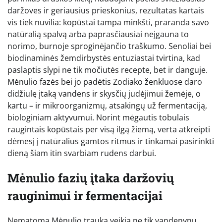
daržoves ir geriausius prieskonius, rezultatas kartais
vis tiek nuvilia: kopūstai tampa minkšti, praranda savo
natūralią spalvą arba paprasčiausiai neįgauna to
norimo, burnoje sproginėjančio traškumo. Senoliai bei
biodinaminės žemdirbystės entuziastai tvirtina, kad
paslaptis slypi ne tik močiutės recepte, bet ir danguje.
Mėnulio fazės bei jo padėtis Zodiako ženkluose daro
didžiulę įtaką vandens ir skysčių judėjimui žemėje, o
kartu – ir mikroorganizmų, atsakingų už fermentaciją,
biologiniam aktyvumui. Norint mėgautis tobulais
raugintais kopūstais per visą ilgą žiemą, verta atkreipti
dėmesį į natūralius gamtos ritmus ir tinkamai pasirinkti
dieną šiam itin svarbiam rudens darbui.
Mėnulio fazių įtaka daržovių
rauginimui ir fermentacijai
Nematoma Mėnulio trauka veikia ne tik vandenynų