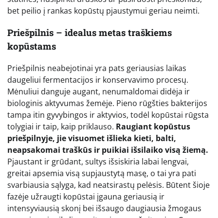
bet peilio į rankas kopūstų pjaustymui geriau neimti.
Priešpilnis – idealus metas traškiems
kopūstams
Priešpilnis neabejotinai yra pats geriausias laikas
daugeliui fermentacijos ir konservavimo procesų.
Mėnuliui danguje augant, nenumaldomai didėja ir
biologinis aktyvumas žemėje. Pieno rūgšties bakterijos
tampa itin gyvybingos ir aktyvios, todėl kopūstai rūgsta
tolygiai ir taip, kaip priklauso.
Raugiant kopūstus
priešpilnyje, jie visuomet išlieka kieti, balti,
neapsakomai traškūs ir puikiai išsilaiko visą žiemą.
Pjaustant ir grūdant, sultys išsiskiria labai lengvai,
greitai apsemia visą supjaustytą masę, o tai yra pati
svarbiausia sąlyga, kad neatsirastų pelėsis. Būtent šioje
fazėje užraugti kopūstai įgauna geriausią ir
intensyviausią skonį bei išsaugo daugiausia žmogaus