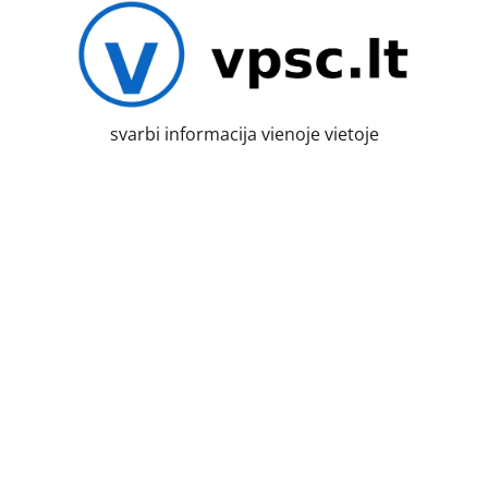
Skip
to
content
svarbi informacija vienoje vietoje