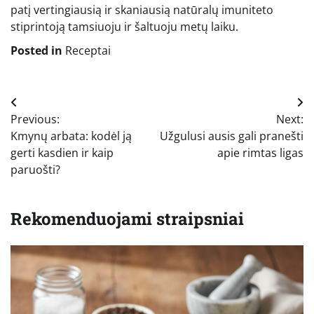
patį vertingiausią ir skaniausią natūralų imuniteto
stiprintoją tamsiuoju ir šaltuoju metų laiku.
Posted in
Receptai
Navigacija
Previous:
Next:
tarp
Kmynų arbata: kodėl ją
Užgulusi ausis gali pranešti
įrašų
gerti kasdien ir kaip
apie rimtas ligas
paruošti?
Rekomenduojami straipsniai