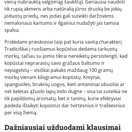
vieną nubrauktą valgomąjį šaukštą). Geriausia naudoti
tik rupią akmens arba natūralią jūros druską be jokių
joduotų priedų, nes jodas gali suteikti daržovėms
nemalonaus kartumo ir ilgainiui nudažyti jas tamsia
spalva.
Pridedami prieskoniai taip pat kuria savitą charakterį.
Tradiciškai į ruošiamus kopūstus dedama tarkuotų
morkų, tačiau su jomis tikrai nereikėtų persistengti, kad
kopūstai neprarastų savo gražaus baltumo ir
nepagelstų – visiškai pakaks maždaug 100 gramų
morkų vienam kilogramui kopūstų. Kmynai,
spanguolės, bruknių uogos, kieti antaniniai obuoliai ar
net keletas ąžuolo lapų indo dugne – visa tai suteikia ne
tik papildomų aromatų, bet ir taninų, kurie efektyviai
padeda išlaikyti kopūstus dar tvirtesnius ir traškesnius
per visą žiemą.
Dažniausiai užduodami klausimai