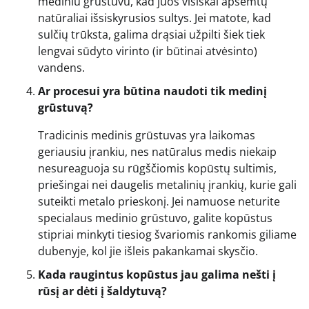
mediniu grūstuvu, kad juos visiškai apsemtų
natūraliai išsiskyrusios sultys. Jei matote, kad
sulčių trūksta, galima drąsiai užpilti šiek tiek
lengvai sūdyto virinto (ir būtinai atvėsinto)
vandens.
Ar procesui yra būtina naudoti tik medinį
grūstuvą?
Tradicinis medinis grūstuvas yra laikomas
geriausiu įrankiu, nes natūralus medis niekaip
nesureaguoja su rūgščiomis kopūstų sultimis,
priešingai nei daugelis metalinių įrankių, kurie gali
suteikti metalo prieskonį. Jei namuose neturite
specialaus medinio grūstuvo, galite kopūstus
stipriai minkyti tiesiog švariomis rankomis giliame
dubenyje, kol jie išleis pakankamai skysčio.
Kada raugintus kopūstus jau galima nešti į
rūsį ar dėti į šaldytuvą?