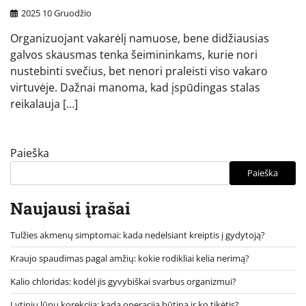
2025 10 Gruodžio
Organizuojant vakarėlį namuose, bene didžiausias
galvos skausmas tenka šeimininkams, kurie nori
nustebinti svečius, bet nenori praleisti viso vakaro
virtuvėje. Dažnai manoma, kad įspūdingas stalas
reikalauja […]
Paieška
Paieška
Naujausi įrašai
Tulžies akmenų simptomai: kada nedelsiant kreiptis į gydytoją?
Kraujo spaudimas pagal amžių: kokie rodikliai kelia nerimą?
Kalio chloridas: kodėl jis gyvybiškai svarbus organizmui?
Lytinių lūpų korekcija: kada operacija būtina ir ko tikėtis?