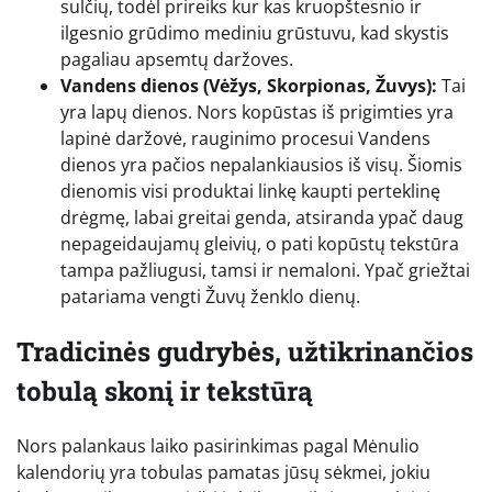
sulčių, todėl prireiks kur kas kruopštesnio ir
ilgesnio grūdimo mediniu grūstuvu, kad skystis
pagaliau apsemtų daržoves.
Vandens dienos (Vėžys, Skorpionas, Žuvys):
Tai
yra lapų dienos. Nors kopūstas iš prigimties yra
lapinė daržovė, rauginimo procesui Vandens
dienos yra pačios nepalankiausios iš visų. Šiomis
dienomis visi produktai linkę kaupti perteklinę
drėgmę, labai greitai genda, atsiranda ypač daug
nepageidaujamų gleivių, o pati kopūstų tekstūra
tampa pažliugusi, tamsi ir nemaloni. Ypač griežtai
patariama vengti Žuvų ženklo dienų.
Tradicinės gudrybės, užtikrinančios
tobulą skonį ir tekstūrą
Nors palankaus laiko pasirinkimas pagal Mėnulio
kalendorių yra tobulas pamatas jūsų sėkmei, jokiu