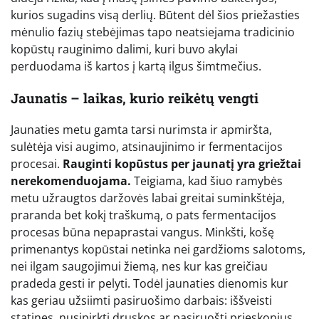
kurios sugadins visą derlių. Būtent dėl šios priežasties
mėnulio fazių stebėjimas tapo neatsiejama tradicinio
kopūstų rauginimo dalimi, kuri buvo akylai
perduodama iš kartos į kartą ilgus šimtmečius.
Jaunatis – laikas, kurio reikėtų vengti
Jaunaties metu gamta tarsi nurimsta ir apmiršta,
sulėtėja visi augimo, atsinaujinimo ir fermentacijos
procesai.
Rauginti kopūstus per jaunatį yra griežtai
nerekomenduojama.
Teigiama, kad šiuo ramybės
metu užraugtos daržovės labai greitai suminkštėja,
praranda bet kokį traškumą, o pats fermentacijos
procesas būna nepaprastai vangus. Minkšti, košę
primenantys kopūstai netinka nei gardžioms salotoms,
nei ilgam saugojimui žiemą, nes kur kas greičiau
pradeda gesti ir pelyti. Todėl jaunaties dienomis kur
kas geriau užsiimti pasiruošimo darbais: iššveisti
statines, nusipirkti druskos ar pasiruošti prieskonius,