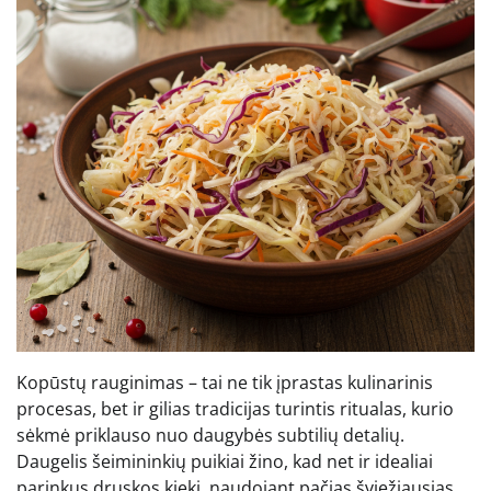
Kopūstų rauginimas – tai ne tik įprastas kulinarinis
procesas, bet ir gilias tradicijas turintis ritualas, kurio
sėkmė priklauso nuo daugybės subtilių detalių.
Daugelis šeimininkių puikiai žino, kad net ir idealiai
parinkus druskos kiekį, naudojant pačias šviežiausias