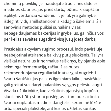
cheminių ploviklių. Jei naudojate tradicines dideles
medines statines, jas prieš darbą būtina kruopščiai
išplikyti verdančiu vandeniu ir, jei tik yra galimybė,
išdeginti vidų smilkstančiomis kadagio šakelėmis. Šis
senovinis metodas puikiai sunaikins visas
nepageidaujamas bakterijas ir grybelius, galinčius vos
per kelias savaites sugadinti visą jūsų įdėtą darbą.
Prasidėjus aktyviam rūgimo procesui, indo paviršiuje
neabejotinai atsiranda balkšvų putų sluoksnis. Tai yra
visiškai natūralus ir normalus reiškinys, bylojantis apie
sėkmingą fermentaciją, tačiau šias putas
rekomenduojama reguliariai ir atsargiai nugriebti
švariu šaukštu. Jas palikus ilgesniam laikui, paviršiuje
gali greitai susidaryti palankios sąlygos pelėsiui augti.
Visada užtikrinkite, kad viršutinis pjaustytų kopūstų
sluoksnis būtų stipriai prislėgtas – tam puikiai tinka
švariai nuplautas medinis dangtelis, keraminė lėkštė
arba speciali plokštelė, ant kurios uždėtas sunkus