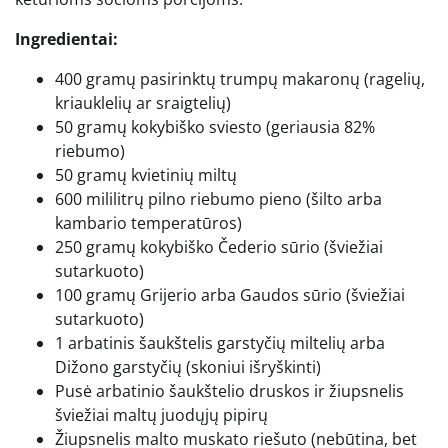
Ingredientai:
400 gramų pasirinktų trumpų makaronų (ragelių,
kriauklelių ar sraigtelių)
50 gramų kokybiško sviesto (geriausia 82%
riebumo)
50 gramų kvietinių miltų
600 mililitrų pilno riebumo pieno (šilto arba
kambario temperatūros)
250 gramų kokybiško Čederio sūrio (šviežiai
sutarkuoto)
100 gramų Grijerio arba Gaudos sūrio (šviežiai
sutarkuoto)
1 arbatinis šaukštelis garstyčių miltelių arba
Dižono garstyčių (skoniui išryškinti)
Pusė arbatinio šaukštelio druskos ir žiupsnelis
šviežiai maltų juodųjų pipirų
Žiupsnelis malto muskato riešuto (nebūtina, bet