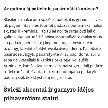
Ar galima šį patiekalą pasiruošti iš anksto?
Klasikinis makaronų su sūriu patiekalas geriausias vos
tik pagamintas, nes tuomet padažas būna maksimaliai
skystas ir kreminis. Tačiau jei norite sutaupyti laiko,
galite viską paruošti iš anksto: sumaišykite makaronus
su padažu, perkelkite į kepimo indą, atvėsinkite ir
uždengę laikykite šaldytuve iki dviejų dienų. Kai būsite
pasiruošę valgyti, pabarstykite viršų papildomu sūriu
arba džiūvėsėliais ir kepkite orkaitėje, kol sušils.
Atminkite, kad šaldytuve makaronai sugers dalį padažo,
todėl ruošiant iš anksto rekomenduojama padaryti
padažą šiek tiek skystesnį nei įprastai.
Švieži akcentai ir garnyro idėjos
pilnaverčiam stalui