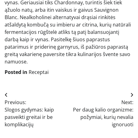
vynas. Geriausiai tiks Chardonnay, turintis šiek tiek
ąžuolo natų, arba itin vaiskus ir gaivus Sauvignon
Blanc. Nealkoholinei alternatyvai drąsiai rinkitės
atšaldytą kombučą su imbieru ar citrina, kurių natūrali
fermentacijos rūgštelė atliks tą patį balansuojantį
darbą kaip ir vynas. Pasitelkę šiuos paprastus
patarimus ir priderinę garnyrus, iš pažiūros paprastą
greitą vakarienę paversite tikra kulinarijos švente savo
namuose.
Posted in
Receptai
Navigacija
Previous:
Next:
tarp
Slogos gydymas: kaip
Per daug kalio organizme:
įrašų
pasveikti greitai ir be
požymiai, kurių nevalia
komplikacijų
ignoruoti