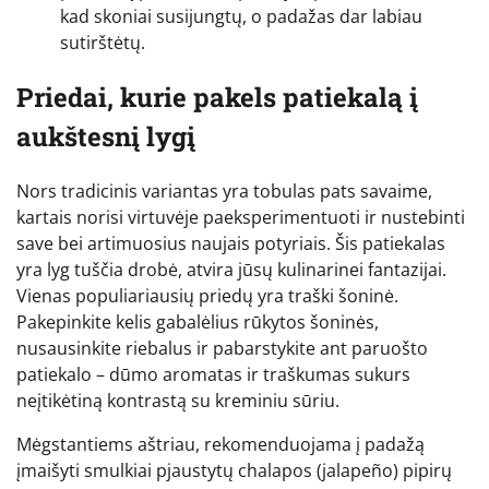
kad skoniai susijungtų, o padažas dar labiau
sutirštėtų.
Priedai, kurie pakels patiekalą į
aukštesnį lygį
Nors tradicinis variantas yra tobulas pats savaime,
kartais norisi virtuvėje paeksperimentuoti ir nustebinti
save bei artimuosius naujais potyriais. Šis patiekalas
yra lyg tuščia drobė, atvira jūsų kulinarinei fantazijai.
Vienas populiariausių priedų yra traški šoninė.
Pakepinkite kelis gabalėlius rūkytos šoninės,
nusausinkite riebalus ir pabarstykite ant paruošto
patiekalo – dūmo aromatas ir traškumas sukurs
neįtikėtiną kontrastą su kreminiu sūriu.
Mėgstantiems aštriau, rekomenduojama į padažą
įmaišyti smulkiai pjaustytų chalapos (jalapeño) pipirų