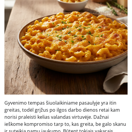
Gyvenimo tempas šiuolaikiniame pasaulyje yra itin
greitas, todėl grįžus po ilgos darbo dienos retai kam
norisi praleisti kelias valandas virtuvėje. Dažnai
ieškome kompromiso tarp to, kas greita, be galo skanu
ir suteikia namų jaukumo. Būtent tokiais vakarais