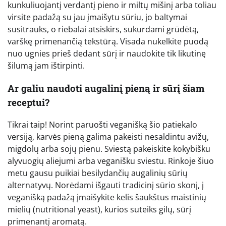
kunkuliuojantį verdantį pieno ir miltų mišinį arba toliau
virsite padažą su jau įmaišytu sūriu, jo baltymai
susitrauks, o riebalai atsiskirs, sukurdami grūdėtą,
varškę primenančią tekstūrą. Visada nukelkite puodą
nuo ugnies prieš dedant sūrį ir naudokite tik likutinę
šilumą jam ištirpinti.
Ar galiu naudoti augalinį pieną ir sūrį šiam
receptui?
Tikrai taip! Norint paruošti veganišką šio patiekalo
versiją, karvės pieną galima pakeisti nesaldintu avižų,
migdolų arba sojų pienu. Sviestą pakeiskite kokybišku
alyvuogių aliejumi arba veganišku sviestu. Rinkoje šiuo
metu gausu puikiai besilydančių augalinių sūrių
alternatyvų. Norėdami išgauti tradicinį sūrio skonį, į
veganišką padažą įmaišykite kelis šaukštus maistinių
mielių (nutritional yeast), kurios suteiks gilų, sūrį
primenantį aromatą.