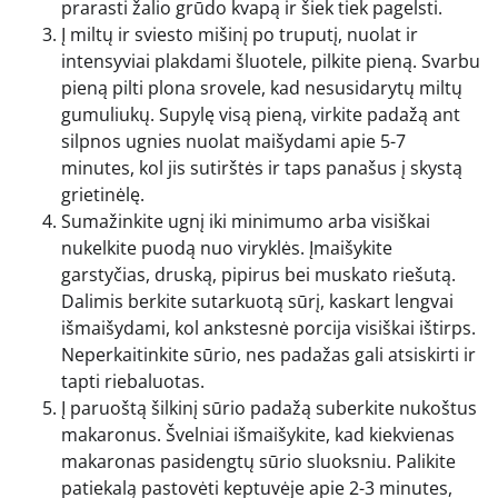
prarasti žalio grūdo kvapą ir šiek tiek pagelsti.
Į miltų ir sviesto mišinį po truputį, nuolat ir
intensyviai plakdami šluotele, pilkite pieną. Svarbu
pieną pilti plona srovele, kad nesusidarytų miltų
gumuliukų. Supylę visą pieną, virkite padažą ant
silpnos ugnies nuolat maišydami apie 5-7
minutes, kol jis sutirštės ir taps panašus į skystą
grietinėlę.
Sumažinkite ugnį iki minimumo arba visiškai
nukelkite puodą nuo viryklės. Įmaišykite
garstyčias, druską, pipirus bei muskato riešutą.
Dalimis berkite sutarkuotą sūrį, kaskart lengvai
išmaišydami, kol ankstesnė porcija visiškai ištirps.
Neperkaitinkite sūrio, nes padažas gali atsiskirti ir
tapti riebaluotas.
Į paruoštą šilkinį sūrio padažą suberkite nukoštus
makaronus. Švelniai išmaišykite, kad kiekvienas
makaronas pasidengtų sūrio sluoksniu. Palikite
patiekalą pastovėti keptuvėje apie 2-3 minutes,