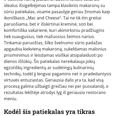
idealus išsigelbėjimas tampa klasikinis makaronų su
sūriu patiekalas, visame pasaulyje geriau žinomas kaip
ikoniškasis „Mac and Cheese“. Tai ne tik itin greitai
paruošiama, bet ir išskirtinai kreminė, soti bei
komfortiška vakarienė, kuri akimirksniu pradžiugins
tiek suaugusius, tiek mažuosius šeimos narius.
Tinkamai paruoštas, šilko švelnumo sūrio padažas
apgaubia kiekvieną makaroną, sukeldamas malonius
prisiminimus ir leisdamas visiškai atsipalaiduoti po
dienos iššūkių. Šis patiekalas nereikalauja jokių
egzotiškų ingredientų ar sudėtingų kulinarinių
technikų, todėl jį lengvai pagamins net ir pradedantysis
virtuvės entuziastas. Geriausia dalis yra ta, kad visą
procesą galima užbaigti greičiau nei per pusvalandį, o
rezultatas lėkštėje atrodys lyg iš geriausio restorano
meniu.
Kodėl šis patiekalas yra tikras