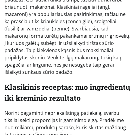
briaunuoti makaronai. Klasikiniai rageliai (angl.
macaroni) yra populiariausias pasirinkimas, tačiau ne
ką prasčiau tiks kriauklelės (conchiglie), sraigteliai
(fusilli) ar vamzdeliai (penne). Svarbiausia, kad
makaronų forma turėtų pakankamai ertmių ir griovelių,
į kuriuos galėtų subėgti ir užsilaikyti tirštas sūrio
padažas. Taip kiekvienas kąsnis bus maksimaliai
pripildytas skonio. Venkite ilgų makaronų, tokių kaip
spagečiai ar linguine, nes jie nesugeba taip gerai
išlaikyti sunkaus sūrio padažo.
Klasikinis receptas: nuo ingredientų
iki kreminio rezultato
Norint pagaminti nepriekaištingą patiekalą, svarbu
tiksliai sekti proporcijas ir gaminimo eigą. Pradėkime
nuo reikiamų produktų sąrašo, kuris skirtas maždaug
keturioms sočioms porcijoms.