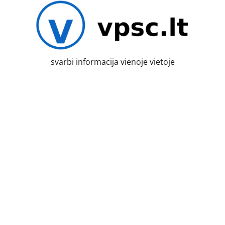
Skip
to
content
svarbi informacija vienoje vietoje