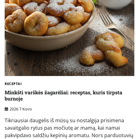
RECEPTAI
Minkšti varškės žagarėliai: receptas, kuris tirpsta
burnoje
2026 7 Kovo
Tikriausiai daugelis iš mūsų su nostalgija prisimena
savaitgalio rytus pas močiutę ar mamą, kai namai
pakvipdavo saldžiu kepinių aromatu. Nors parduotuvių