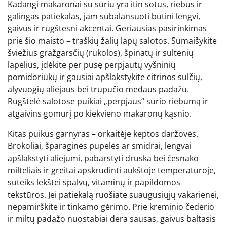
Kadangi makaronai su sūriu yra itin sotus, riebus ir
galingas patiekalas, jam subalansuoti būtini lengvi,
gaivūs ir rūgštesni akcentai. Geriausias pasirinkimas
prie šio maisto – traškių žalių lapų salotos. Sumaišykite
šviežius gražgarsčių (rukolos), špinatų ir sultenių
lapelius, įdėkite per pusę perpjautų vyšninių
pomidoriukų ir gausiai apšlakstykite citrinos sulčių,
alyvuogių aliejaus bei trupučio medaus padažu.
Rūgštelė salotose puikiai „perpjaus“ sūrio riebumą ir
atgaivins gomurį po kiekvieno makaronų kąsnio.
Kitas puikus garnyras – orkaitėje keptos daržovės.
Brokoliai, šparaginės pupelės ar smidrai, lengvai
apšlakstyti aliejumi, pabarstyti druska bei česnako
milteliais ir greitai apskrudinti aukštoje temperatūroje,
suteiks lėkštei spalvų, vitaminų ir papildomos
tekstūros. Jei patiekalą ruošiate suaugusiųjų vakarienei,
nepamirškite ir tinkamo gėrimo. Prie kreminio čederio
ir miltų padažo nuostabiai dera sausas, gaivus baltasis