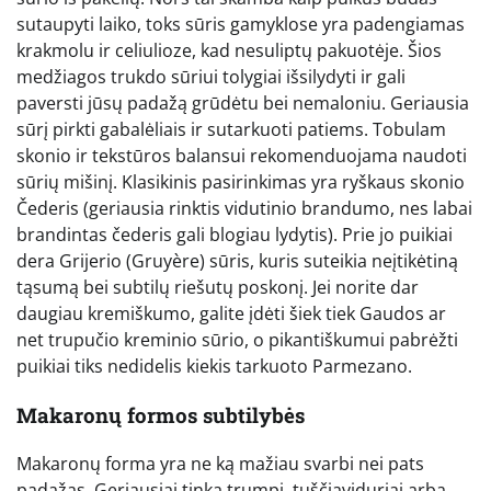
sutaupyti laiko, toks sūris gamyklose yra padengiamas
krakmolu ir celiulioze, kad nesuliptų pakuotėje. Šios
medžiagos trukdo sūriui tolygiai išsilydyti ir gali
paversti jūsų padažą grūdėtu bei nemaloniu. Geriausia
sūrį pirkti gabalėliais ir sutarkuoti patiems. Tobulam
skonio ir tekstūros balansui rekomenduojama naudoti
sūrių mišinį. Klasikinis pasirinkimas yra ryškaus skonio
Čederis (geriausia rinktis vidutinio brandumo, nes labai
brandintas čederis gali blogiau lydytis). Prie jo puikiai
dera Grijerio (Gruyère) sūris, kuris suteikia neįtikėtiną
tąsumą bei subtilų riešutų poskonį. Jei norite dar
daugiau kremiškumo, galite įdėti šiek tiek Gaudos ar
net trupučio kreminio sūrio, o pikantiškumui pabrėžti
puikiai tiks nedidelis kiekis tarkuoto Parmezano.
Makaronų formos subtilybės
Makaronų forma yra ne ką mažiau svarbi nei pats
padažas. Geriausiai tinka trumpi, tuščiaviduriai arba