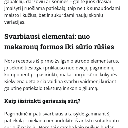
gabalėlių, daržovių ar šoninės – galite juos drąsiai
įmaišyti į ruošiamą patiekalą, taip ne tik sunaudodami
maisto likučius, bet ir sukurdami naujų skonių
variacijas.
Svarbiausi elementai: nuo
makaronų formos iki sūrio rūšies
Nors receptas iš pirmo žvilgsnio atrodo elementarus,
jo sėkmė tiesiogiai priklauso nuo dviejų pagrindinių
komponentų – pasirinktų makaronų ir sūrio kokybės.
Kiekviena detalė čia vaidina svarbų vaidmenį kuriant
galutinę patiekalo tekstūrą ir skonio gilumą.
Kaip išsirinkti geriausią sūrį?
Pagrindinė ir pati svarbiausia taisyklė gaminant šį
patiekalą – niekada nenaudokite iš anksto sutarkuoto
sūrio iš pakelių. Nors tai skamba kaip puikus būdas