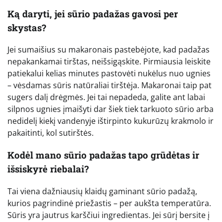
Ką daryti, jei sūrio padažas gavosi per
skystas?
Jei sumaišius su makaronais pastebėjote, kad padažas
nepakankamai tirštas, neišsigąskite. Pirmiausia leiskite
patiekalui kelias minutes pastovėti nukėlus nuo ugnies
– vėsdamas sūris natūraliai tirštėja. Makaronai taip pat
sugers dalį drėgmės. Jei tai nepadeda, galite ant labai
silpnos ugnies įmaišyti dar šiek tiek tarkuoto sūrio arba
nedidelį kiekį vandenyje ištirpinto kukurūzų krakmolo ir
pakaitinti, kol sutirštės.
Kodėl mano sūrio padažas tapo grūdėtas ir
išsiskyrė riebalai?
Tai viena dažniausių klaidų gaminant sūrio padažą,
kurios pagrindinė priežastis – per aukšta temperatūra.
Sūris yra jautrus karščiui ingredientas. Jei sūrį bersite į