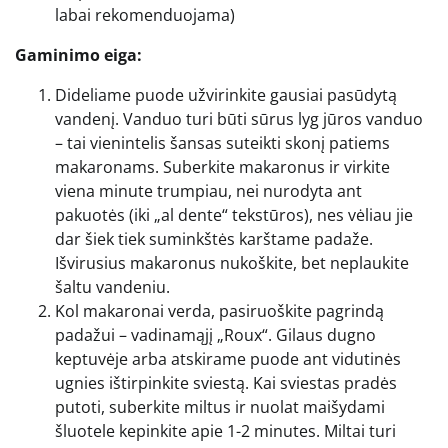
labai rekomenduojama)
Gaminimo eiga:
Dideliame puode užvirinkite gausiai pasūdytą
vandenį. Vanduo turi būti sūrus lyg jūros vanduo
– tai vienintelis šansas suteikti skonį patiems
makaronams. Suberkite makaronus ir virkite
viena minute trumpiau, nei nurodyta ant
pakuotės (iki „al dente“ tekstūros), nes vėliau jie
dar šiek tiek suminkštės karštame padaže.
Išvirusius makaronus nukoškite, bet neplaukite
šaltu vandeniu.
Kol makaronai verda, pasiruoškite pagrindą
padažui – vadinamąjį „Roux“. Gilaus dugno
keptuvėje arba atskirame puode ant vidutinės
ugnies ištirpinkite sviestą. Kai sviestas pradės
putoti, suberkite miltus ir nuolat maišydami
šluotele kepinkite apie 1-2 minutes. Miltai turi