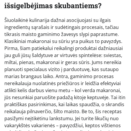
išsigelbėjimas skubantiems?
Šiuolaikinė kulinarija dažnai asocijuojasi su ilgais
ingredientų sąrašais ir sudėtingais procesais, tačiau
tikrasis maisto gaminimo žavesys slypi paprastume.
Klasikiniai makaronai su sūriu yra puikus to pavyzdys.
Pirma, šiam patiekalui reikalingi produktai dažniausiai
jau guli jūsų šaldytuve ar virtuvės spintelėse: sviestas,
miltai, pienas, makaronai ir geras sūris. Jums nereikia
planuoti specialaus vizito į parduotuvę, kas sutaupo
marias brangaus laiko. Antra, gaminimo procesas
nereikalauja nuolatinės priežiūros ir leidžia efektyviai
atlikti kelis darbus vienu metu – kol verda makaronai,
jūs nesunkiai paruošite padažą kitoje keptuvėje. Tai itin
praktiškas pasirinkimas, kai laikas spaudžia, o skrandis
reikalauja pilnaverčio, šilto maisto. Be to, šis receptas
pasižymi neįtikėtinu lankstumu. Jei turite likučių nuo
vakarykštės vakarienės – pavyzdžiui, keptos vištienos