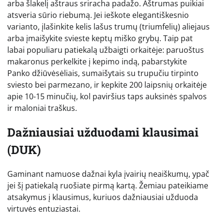
arba šlakelį aštraus sriracha padažo. Aštrumas puikiai
atsveria sūrio riebumą. Jei ieškote elegantiškesnio
varianto, įlašinkite kelis lašus trumų (triumfelių) aliejaus
arba įmaišykite svieste keptų miško grybų. Taip pat
labai populiaru patiekalą užbaigti orkaitėje: paruoštus
makaronus perkelkite į kepimo indą, pabarstykite
Panko džiūvėsėliais, sumaišytais su trupučiu tirpinto
sviesto bei parmezano, ir kepkite 200 laipsnių orkaitėje
apie 10-15 minučių, kol paviršius taps auksinės spalvos
ir maloniai traškus.
Dažniausiai užduodami klausimai
(DUK)
Gaminant namuose dažnai kyla įvairių neaiškumų, ypač
jei šį patiekalą ruošiate pirmą kartą. Žemiau pateikiame
atsakymus į klausimus, kuriuos dažniausiai užduoda
virtuvės entuziastai.